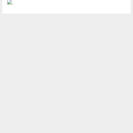
.
27
/35
.
28
/35
.
29
/35