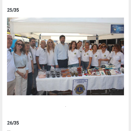
25
/35
.
26
/35