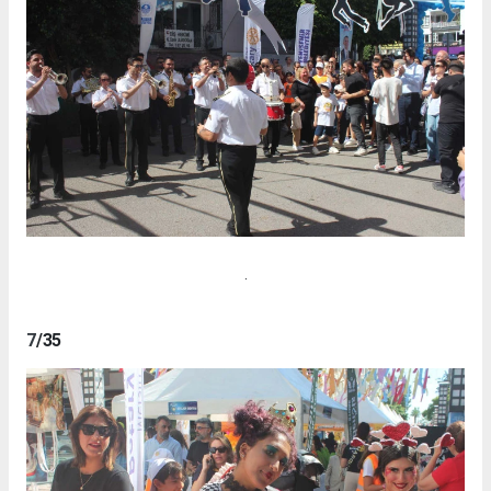
.
7
/35