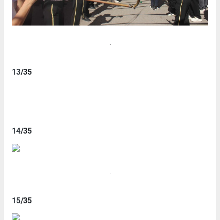
.
13
/35
14
/35
.
15
/35