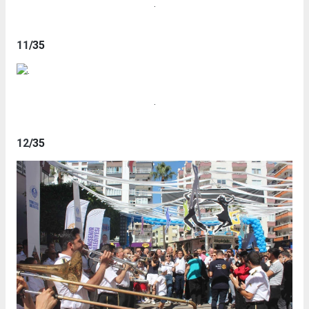
.
11
/35
.
12
/35