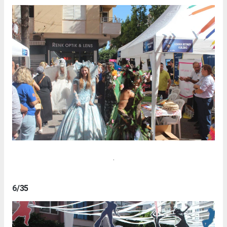
.
6
/35