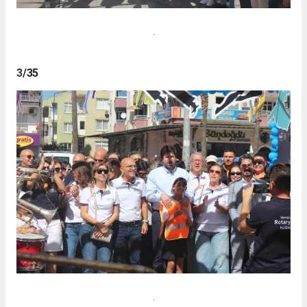
.
3
/35
.