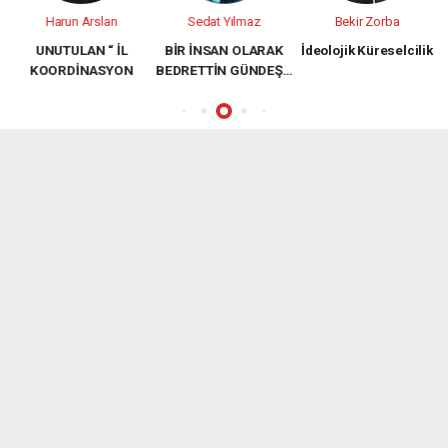
Harun Arslan
Sedat Yılmaz
Bekir Zorba
N
UNUTULAN “ İL
BİR İNSAN OLARAK
İdeolojik Küreselcilik
KOORDİNASYON
BEDRETTİN GÜNDEŞ…
TIOPLANTILARI “