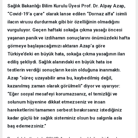
Sağlık Bakanlığı Bilim Kurulu Üyesi Prof. Dr. Alpay Azap,
“Covid-19’a çare” olarak lanse edilen “Dornaz alfa” isimli
ilacın virusu durdurmak gibi bir özelliğinin olmadığını
vurguluyor. Geçen haftaki sokağa çıkma yasağı öncesi
yaşanan panik ve izdihamın sonuçlarını önümüzdeki hafta
görmeye başlayacağımızı aktaran Azap’a göre
Türkiye’deki en büyük hata, sokağa çıkma yasağının ilan
ediliş şekliydi. Sağlık alanındaki en büyük hata ise
testlerin verdiği sonuçların kesin olduğuna inanmaktı.
Azap “süreç uzayabilir ama bu, kaybedilmiş değil,
kazanılmış zaman olarak görülmeli” diyor ve uyarıyor:
“Eğer sosyal mesafeyi korumazsanız, el temizliği ve
solunum hijyenine dikkat etmezseniz ve insan
hareketlerini tamamen serbest bırakırsanız istediğiniz
kadar güçlü bir sağlık sisteminiz olsun bu salgınla asla
baş edemezsiniz.”