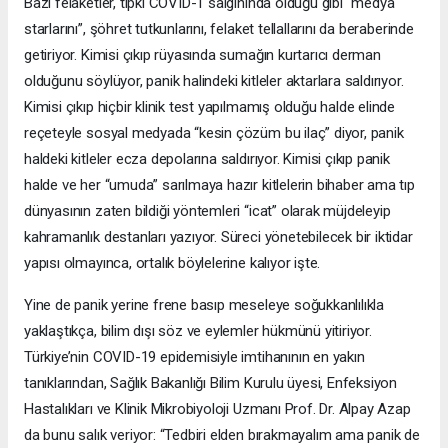
Bazı felaketler, tıpkı COVID-1 salgınında olduğu gibi “medya
starlarını”, şöhret tutkunlarını, felaket tellallarını da beraberinde
getiriyor. Kimisi çıkıp rüyasında sumağın kurtarıcı derman
olduğunu söylüyor, panik halindeki kitleler aktarlara saldırıyor.
Kimisi çıkıp hiçbir klinik test yapılmamış olduğu halde elinde
reçeteyle sosyal medyada “kesin çözüm bu ilaç” diyor, panik
haldeki kitleler ecza depolarına saldırıyor. Kimisi çıkıp panik
halde ve her “umuda” sarılmaya hazır kitlelerin bihaber ama tıp
dünyasının zaten bildiği yöntemleri “icat” olarak müjdeleyip
kahramanlık destanları yazıyor. Süreci yönetebilecek bir iktidar
yapısı olmayınca, ortalık böylelerine kalıyor işte.
Yine de panik yerine frene basıp meseleye soğukkanlılıkla
yaklaştıkça, bilim dışı söz ve eylemler hükmünü yitiriyor.
Türkiye’nin COVID-19 epidemisiyle imtihanının en yakın
tanıklarından, Sağlık Bakanlığı Bilim Kurulu üyesi, Enfeksiyon
Hastalıkları ve Klinik Mikrobiyoloji Uzmanı Prof. Dr. Alpay Azap
da bunu salık veriyor: “Tedbiri elden bırakmayalım ama panik de