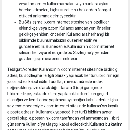
veya tamamen kullanmamaları veya bunlara aykırı
hareket etmeleri, hiçbir suretle bu haklardan feragat
ettikleri anlamına gelmeyecektir.
Bu Sözleşme, x.com internet sitesine yeni özellikler
eklendikçe veya x.com Kullanıcılarından yeni öneriler
geldikçe yeniden, önceden Kullanıcılara herhangi bir
bildirimde bulunulmaksızın düzenlenebilir ve
güncellenebilir. Bu nedenle, Kullanıcı’nın x.com internet
sitesini her ziyaret edişinde bu Sözleşme’yi yeniden
gözden geçirmesi önerilmektedir.
Tebligat Adresleri Kullanıcı'nın x.com internet sitesinde bildirdiği
adres, bu sözleşme ile ilgili olarak yapılacak her türlü bildirim için
yasal adres kabul edilir. Taraflar, mevcut adreslerindeki
değişiklikleri yazılı olarak diğer tarafa 3 (üç) gün içinde
bildirmedikçe, eski adreslere yapılacak bildirimlerin geçerli
olacağını ve kendilerine yapılmış sayılacağını kabul ederler. İşbu
sözleşme nedeniyle x.com internet sitesinde kullanıcı'nın kayıtlı
e.posta adresini kullanarak yapacağı her türlü bildirim aynen
geçerli olup, e.postanın x.com tarafından yollanmasından 1 (bir)
gün sonra Kullanıcı'ya ulaştığı kabul edilecektir. Kullanıcı, bu katılım