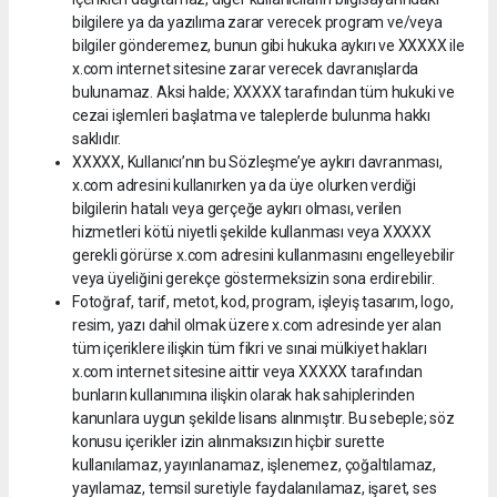
bilgilere ya da yazılıma zarar verecek program ve/veya
bilgiler gönderemez, bunun gibi hukuka aykırı ve XXXXX ile
x.com internet sitesine zarar verecek davranışlarda
bulunamaz. Aksi halde; XXXXX tarafından tüm hukuki ve
cezai işlemleri başlatma ve taleplerde bulunma hakkı
saklıdır.
XXXXX, Kullanıcı’nın bu Sözleşme’ye aykırı davranması,
x.com adresini kullanırken ya da üye olurken verdiği
bilgilerin hatalı veya gerçeğe aykırı olması, verilen
hizmetleri kötü niyetli şekilde kullanması veya XXXXX
gerekli görürse x.com adresini kullanmasını engelleyebilir
veya üyeliğini gerekçe göstermeksizin sona erdirebilir.
Fotoğraf, tarif, metot, kod, program, işleyiş tasarım, logo,
resim, yazı dahil olmak üzere x.com adresinde yer alan
tüm içeriklere ilişkin tüm fikri ve sınai mülkiyet hakları
x.com internet sitesine aittir veya XXXXX tarafından
bunların kullanımına ilişkin olarak hak sahiplerinden
kanunlara uygun şekilde lisans alınmıştır. Bu sebeple; söz
konusu içerikler izin alınmaksızın hiçbir surette
kullanılamaz, yayınlanamaz, işlenemez, çoğaltılamaz,
yayılamaz, temsil suretiyle faydalanılamaz, işaret, ses