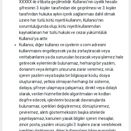
XXXXX ile irtibata geçilmelidir. Kullanıcı’nın üyelik hesabı
şifresinin 3. kişiler tarafından ele geçirilmesi ve 3. kişiler
tarafından hukuka aykırı içerik sağlanması dahil olmak
üzere her türlü kötü niyetli kullanım, Kullanıcı’nın
sorumluluğunda olup; kötü niyetli kullanımdan
kaynaklanan her türlü hukuki ve cezai yükümlülük
Kullanıcı’ya aittir.
Kullanıcı, diğer kullanıcı ve üyelerin x.com adresini
kullanmasını engelleyecek ya da zorlaştıracak veya
veritabanlarını ya da sunucuları bozacak veya işlemez hale
getirecek eylemlerde bulunamaz, herhangi bir yazılım,
donanım veya iletişim unsuruna zarar veremez, virüs
içeren yazılım veya başka bir bilgisayar kodu, dosya
oluşturamaz, yetkisi olmayan herhangi bir sisteme,
dataya, şifreye ulaşmaya çalışamaz, direkt veya dolaylı
olarak, verilen hizmetlerdeki algoritmaları ve kodları
deşifre edecek, işlevlerini bozacak davranışlarda
bulunamaz, içerikleri değiştiremez, dönüştüremez,
çeviremez, alıntı göstermeksizin başka sitelerde
yayınlayamaz, kanunen yasak bilgiler içeren mesajlar,
zincir posta, yazılım virüsü gibi 3. kişilere zarar verebilecek
içerikleri dağıtamaz, diğer kullanıcıların bilgisayarındaki