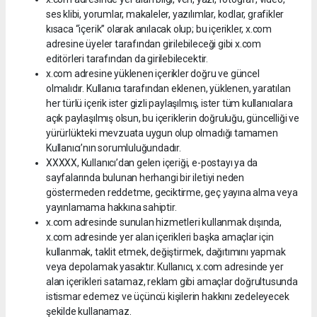
ses klibi, yorumlar, makaleler, yazılımlar, kodlar, grafikler
kısaca “içerik” olarak anılacak olup; bu içerikler, x.com
adresine üyeler tarafından girilebileceği gibi x.com
editörleri tarafından da girilebilecektir.
x.com adresine yüklenen içerikler doğru ve güncel
olmalıdır. Kullanıcı tarafından eklenen, yüklenen, yaratılan
her türlü içerik ister gizli paylaşılmış, ister tüm kullanıcılara
açık paylaşılmış olsun, bu içeriklerin doğruluğu, güncelliği ve
yürürlükteki mevzuata uygun olup olmadığı tamamen
Kullanıcı’nın sorumluluğundadır.
XXXXX, Kullanıcı’dan gelen içeriği, e-postayı ya da
sayfalarında bulunan herhangi bir iletiyi neden
göstermeden reddetme, geciktirme, geç yayına alma veya
yayınlamama hakkına sahiptir.
x.com adresinde sunulan hizmetleri kullanmak dışında,
x.com adresinde yer alan içerikleri başka amaçlar için
kullanmak, taklit etmek, değiştirmek, dağıtımını yapmak
veya depolamak yasaktır. Kullanıcı, x.com adresinde yer
alan içerikleri satamaz, reklam gibi amaçlar doğrultusunda
istismar edemez ve üçüncü kişilerin hakkını zedeleyecek
şekilde kullanamaz.