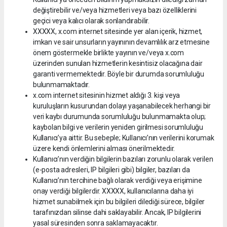
değiştirebilir ve/veya hizmetleri veya bazı özelliklerini
geçici veya kalıcı olarak sonlandırabilir.
XXXXX, x.com internet sitesinde yer alan içerik, hizmet,
imkan ve sair unsurların yayınının devamlılık arz etmesine
önem göstermekle birlikte yayının ve/veya x.com
üzerinden sunulan hizmetlerin kesintisiz olacağına dair
garanti vermemektedir. Böyle bir durumda sorumluluğu
bulunmamaktadır.
x.com internet sitesinin hizmet aldığı 3. kişi veya
kuruluşların kusurundan dolayı yaşanabilecek herhangi bir
veri kaybı durumunda sorumluluğu bulunmamakta olup;
kaybolan bilgi ve verilerin yeniden girilmesi sorumluluğu
Kullanıcı’ya aittir. Bu sebeple; Kullanıcı’nın verilerini korumak
üzere kendi önlemlerini alması önerilmektedir.
Kullanıcı’nın verdiğin bilgilerin bazıları zorunlu olarak verilen
(e-posta adresleri, IP bilgileri gibi) bilgiler, bazıları da
Kullanıcı’nın tercihine bağlı olarak verdiği veya erişimine
onay verdiği bilgilerdir. XXXXX, kullanıcılarına daha iyi
hizmet sunabilmek için bu bilgileri dilediği sürece, bilgiler
tarafınızdan silinse dahi saklayabilir. Ancak, IP bilgilerini
yasal süresinden sonra saklamayacaktır.