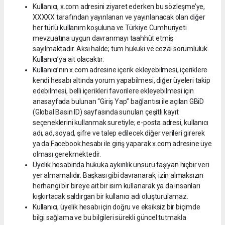
Kullanıcı, x.com adresini ziyaret ederken bu sözleşme’ye,
XXXXX tarafından yayınlanan ve yayınlanacak olan diğer
her türlü kullanım koşuluna ve Türkiye Cumhuriyeti
mevzuatına uygun davranmayı taahhüt etmiş
sayılmaktadır. Aksi halde; tüm hukuki ve cezai sorumluluk
Kullanıcı’ya ait olacaktır.
Kullanıcı’nın x.com adresine içerik ekleyebilmesi, içeriklere
kendi hesabı altında yorum yapabilmesi, diğer üyeleri takip
edebilmesi, belli içerikleri favorilere ekleyebilmesi için
anasayfada bulunan “Giriş Yap” bağlantısı ile açılan GBiD
(Global Basın ID) sayfasında sunulan çeşitli kayıt
seçeneklerini kullanmak suretiyle; e-posta adresi, kullanıcı
adı, ad, soyad, şifre ve talep edilecek diğer verileri girerek
ya da Facebook hesabı ile giriş yaparak x.com adresine üye
olması gerekmektedir.
Üyelik hesabında hukuka aykırılık unsuru taşıyan hiçbir veri
yer almamalıdır. Başkası gibi davranarak, izin almaksızın
herhangi bir bireye ait bir isim kullanarak ya da insanları
kışkırtacak saldırgan bir kullanıcı adı oluşturulamaz.
Kullanıcı, üyelik hesabı için doğru ve eksiksiz bir biçimde
bilgi sağlama ve bu bilgileri sürekli güncel tutmakla