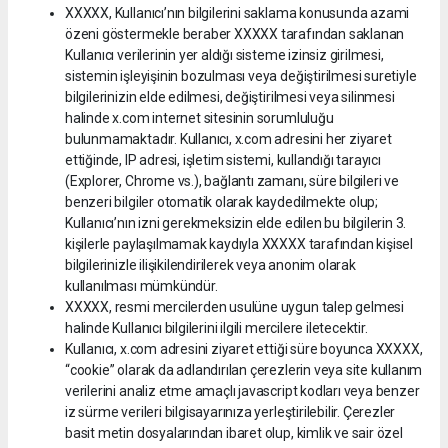
XXXXX, Kullanıcı’nın bilgilerini saklama konusunda azami
özeni göstermekle beraber XXXXX tarafından saklanan
Kullanıcı verilerinin yer aldığı sisteme izinsiz girilmesi,
sistemin işleyişinin bozulması veya değiştirilmesi suretiyle
bilgilerinizin elde edilmesi, değiştirilmesi veya silinmesi
halinde x.com internet sitesinin sorumluluğu
bulunmamaktadır. Kullanıcı, x.com adresini her ziyaret
ettiğinde, IP adresi, işletim sistemi, kullandığı tarayıcı
(Explorer, Chrome vs.), bağlantı zamanı, süre bilgileri ve
benzeri bilgiler otomatik olarak kaydedilmekte olup;
Kullanıcı’nın izni gerekmeksizin elde edilen bu bilgilerin 3.
kişilerle paylaşılmamak kaydıyla XXXXX tarafından kişisel
bilgilerinizle ilişikilendirilerek veya anonim olarak
kullanılması mümkündür.
XXXXX, resmi mercilerden usulüne uygun talep gelmesi
halinde Kullanıcı bilgilerini ilgili mercilere iletecektir.
Kullanıcı, x.com adresini ziyaret ettiği süre boyunca XXXXX,
“cookie” olarak da adlandırılan çerezlerin veya site kullanım
verilerini analiz etme amaçlı javascript kodları veya benzer
iz sürme verileri bilgisayarınıza yerleştirilebilir. Çerezler
basit metin dosyalarından ibaret olup, kimlik ve sair özel