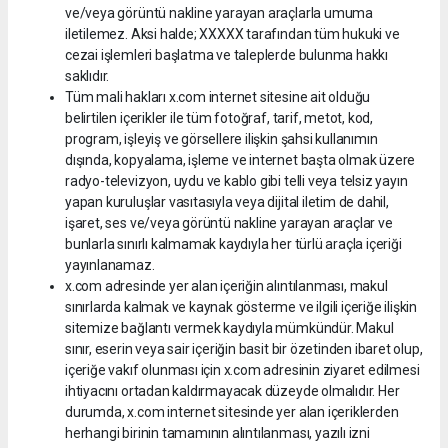
ve/veya görüntü nakline yarayan araçlarla umuma
iletilemez. Aksi halde; XXXXX tarafından tüm hukuki ve
cezai işlemleri başlatma ve taleplerde bulunma hakkı
saklıdır.
Tüm mali hakları x.com internet sitesine ait olduğu
belirtilen içerikler ile tüm fotoğraf, tarif, metot, kod,
program, işleyiş ve görsellere ilişkin şahsi kullanımın
dışında, kopyalama, işleme ve internet başta olmak üzere
radyo-televizyon, uydu ve kablo gibi telli veya telsiz yayın
yapan kuruluşlar vasıtasıyla veya dijital iletim de dahil,
işaret, ses ve/veya görüntü nakline yarayan araçlar ve
bunlarla sınırlı kalmamak kaydıyla her türlü araçla içeriği
yayınlanamaz.
x.com adresinde yer alan içeriğin alıntılanması, makul
sınırlarda kalmak ve kaynak gösterme ve ilgili içeriğe ilişkin
sitemize bağlantı vermek kaydıyla mümkündür. Makul
sınır, eserin veya sair içeriğin basit bir özetinden ibaret olup,
içeriğe vakıf olunması için x.com adresinin ziyaret edilmesi
ihtiyacını ortadan kaldırmayacak düzeyde olmalıdır. Her
durumda, x.com internet sitesinde yer alan içeriklerden
herhangi birinin tamamının alıntılanması, yazılı izni