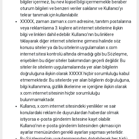
bilgiler içermez, bu nevi kişisel bilgi içermemekle beraber
oturum bilgileri ve benzeri veriler saklanır ve Kullanıcı’yı
tekrar tanımak için kullanılabilir.
XXXXX, zaman zaman x.com adresine, tanıtım postalarına
veya reklamlarına 3. kişilere ait internet sitelerine ilişkin
bilgi ve linkleri dahil edebilir. Kullanıcı’nın bu linklere
tıklayarak diğer internet sitelerine girmesi halinde söz
konusu siteler ya da bu sitelerin uygulamaları x.com
internet sitesi kontrolü altında olmadığı gibi bu Sözleşme,
erişebilen bu diğer siteler bakımından geçerli değildir. Bu
siteler ile sitelerin uygulamalarında yer alan bilgilerin
doğruluğuna ilişkin olarak XXXXX hiçbir sorumluluğu kabul
etmemektedir. Bu sitelerde yer alan bilgilerin doğruluğuna,
bilgi kullanımına, gizlilik ilkelerine ve içeriğine ilişkin olarak
x.com internet sitesinin hiçbir sorumluluğu
bulunmamaktadır.
Kullanıcı, x.com internet sitesindeki yenilikler ve sair
konulardaki reklam ile duyurulardan haberdar olmak
istiyorsa e-posta gönderim listesine kayıt olabilir.
Kullanıcı’nın e-posta gönderim listesinden çıkması için
ayarlar menüsünden gerekli ayarları yapması yeterlidir.
Bu Sözleşme’nin uygulanmasından doğabilecek her türlü