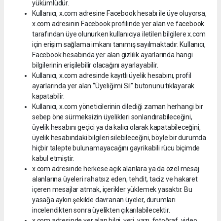
yükümlüdür.
Kullanıcı, x.com adresine Facebook hesabı ile üye oluyorsa,
x.com adresinin Facebook profilinde yer alan ve facebook
tarafından üye olunurken kullanıcıya iletilen bilgilere x.com
için erişim sağlama imkanı tanımış sayılmaktadır. Kullanıcı,
Facebook hesabında yer alan gizlilik ayarlarında hangi
bilgilerinin erişilebilir olacağını ayarlayabilir.
Kullanıcı, x.com adresinde kayıtlı üyelik hesabını, profil
ayarlarında yer alan “Üyeliğimi Sil” butonunu tıklayarak
kapatabilir.
Kullanıcı, x.com yöneticilerinin dilediği zaman herhangi bir
sebep öne sürmeksizin üyelikleri sonlandırabileceğini,
üyelik hesabını geçici ya da kalıcı olarak kapatabileceğini,
üyelik hesabındaki bilgileri silebileceğini, böyle bir durumda
hiçbir talepte bulunamayacağını gayrikabili rücu biçimde
kabul etmiştir.
x.com adresinde herkese açık alanlara ya da özel mesaj
alanlarına üyeleri rahatsız eden, tehdit, taciz ve hakaret
içeren mesajlar atmak, içerikler yüklemek yasaktır. Bu
yasağa aykırı şekilde davranan üyeler, durumları
incelendikten sonra üyelikten çıkarılabilecektir.
x.com adresinde yer alan bilgi, veri, yazı, fotoğraf, video,