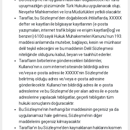
uyuşmazlığın çözümünde Türk Hukuku uygulanacak olup;
Nevşehir Mahkemeleri ve İcra Müdürlükleri yetkili olacaktır.
Taraflar, bu Sözleşme’den doğabilecek ihtilaflarda, XXXXX
defter ve kayıtları ile bilgisayar kayıtlarının (e-posta
yazışmaları, internet trafik bilgisi ve erişim kayıtları[log] ve
benzeri) 6100 sayılı Hukuk Muhakemeleri Kanunu’nun 193.
maddesi anlamında muteber, bağlayıcı, kesin ve münhasır
delil teşkil edeceğini ve bu maddenin Delil Sözleşmesi
niteliğinde olduğunu kabul, beyan ve taahhüt ederler.
Tarafların birbirlerine gönderecekleri bildirimler,
Kullanıcı'nın x.com internet sitesinde bildirdiği adres
ve/veya e-posta adresi ile XXXXX’nin Sözleşme’de
belirtmiş olduğu adres ve/veya e-posta adresine
gönderilecektir. Kullanıcı’nın bildirdiği adres ile e-posta
adreslerine ve bu Sözleşme’de yer alan adres ile e-posta
adreslerine yapılacak tebligatlar, geçerli tebligatın tüm
hukuki sonuçlarını doğuracaktır.
Bu Sözleşme’nin herhangi bir maddesinin geçersiz ya da
uygulanamaz hale gelmesi, Sözleşme’nin diğer
maddelerini geçersiz kılmayacaktır.
Taraflar’ın bu Sözleşme’den kaynaklanan haklarını kısmen