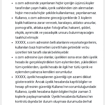
x.com adresinde yayınlanan hiçbir içeriğin üçüncü kişiler
tarafından yayın hakkı, içerik sahibinden izin alınmadan
hiçbir mecrada hiçbir şekilde kullanılamaz, yayınlanamaz.
Kullanıcı, x.com adresine gireceği içeriklerde 3. kişilerin
kişilik haklarına zarar verecek, karalayıcı, aldatıcı unsurlar,
pornografik, ahlaka aykırı fotoğraflar, hakaret, şiddet,
ırkçılık, ayrımcılık ve yasadışılık unsuru bulunmayacağını
taahhüt etmiştir.
XXXXX, x.com adresinin belli alanlarını veya kategorilerini,
kullanılan bazı hizmetleri ücretli hale getirebilir ve bu
ücretleri tek taraflı olarak belirleyebilir.
x.com adresine üye olanlar, üyelikleri sona erse dahi üyelik
hesabı ile gerçekleştirdikleri tüm eylemlerden, yükledikleri
tüm içeriklerden, üyelik hesabı ile ilgili her türlü içerik ve
eylemden yalnızca kendileri sorumludur.
XXXXX, üyelik hesaplarının güvenliği için azami dikkat
gösterecektir. Ancak üyelik hesabında kayıtlı bilgiler ve
hesap şifresinin güvenliği Kullanıcı’nın sorumluluğundadır.
Kullanıcı, üyelik hesabına ilişkin bilgileri hiçbir zaman 3.
kişilerle paylaşmamalıdır. Üyelik hesabında Kullanıcı’nın
kontrolü dışında bir durum oluşması durumuda derhal