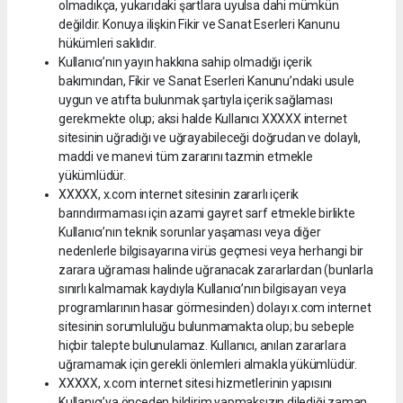
olmadıkça, yukarıdaki şartlara uyulsa dahi mümkün
değildir. Konuya ilişkin Fikir ve Sanat Eserleri Kanunu
hükümleri saklıdır.
Kullanıcı’nın yayın hakkına sahip olmadığı içerik
bakımından, Fikir ve Sanat Eserleri Kanunu’ndaki usule
uygun ve atıfta bulunmak şartıyla içerik sağlaması
gerekmekte olup; aksi halde Kullanıcı XXXXX internet
sitesinin uğradığı ve uğrayabileceği doğrudan ve dolaylı,
maddi ve manevi tüm zararını tazmin etmekle
yükümlüdür.
XXXXX, x.com internet sitesinin zararlı içerik
barındırmaması için azami gayret sarf etmekle birlikte
Kullanıcı’nın teknik sorunlar yaşaması veya diğer
nedenlerle bilgisayarına virüs geçmesi veya herhangi bir
zarara uğraması halinde uğranacak zararlardan (bunlarla
sınırlı kalmamak kaydıyla Kullanıcı’nın bilgisayarı veya
programlarının hasar görmesinden) dolayı x.com internet
sitesinin sorumluluğu bulunmamakta olup; bu sebeple
hiçbir talepte bulunulamaz. Kullanıcı, anılan zararlara
uğramamak için gerekli önlemleri almakla yükümlüdür.
XXXXX, x.com internet sitesi hizmetlerinin yapısını
Kullanıcı’ya önceden bildirim yapmaksızın dilediği zaman