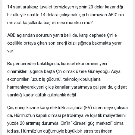
14 saat aralıksız tuvalet temizleyen işçinin 20 dolar kazandığı
bir ülkeyle saatte 14 dolara çalışacak işçi bulamayan ABD’ nin
mevcut koşullarda baş etmesi mümkün mü?
ABD açısından sorunun yanıtı belli de, karşı cephede Çin’ e
özellikle ortaya çıkan son enerji krizi ışığında bakmakta yarar
var…
Bu pencereden bakıldığında; küresel ekonominin yeni
dinamikleri ışığında başta Çin olmak üzere Güneydoğu Asya
ekonomileri ‘ucuz iş gücünü’, teknolojik buluşlarla
harmanlayarak yeni çıkış kanalları yaratmaya çalışsa da, gidişat
sanıldığı kadar güllük gülistanlık değil…
Çin, enerji krizine karşı elektrikli araçlarla (EV) direnmeye çalışsa
da, Hürmüz’ün kapalı olması petrokimya ve lojistik maliyetlerini
yüzde 20 artırmış durumda. Çin’in "küresel güç merkezi" olma
iddiası, Hürmüz’ün düğümüyle büyük bir stres testinden