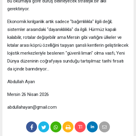
bu okumaya göre duruş belirleyecek stratejik bir akıl
gerektiriyor.
Ekonomik kırılganlık artık sadece "bağımlılıkla" ilgili değil;
sistemler arasındaki "dayanıklılıkla" da ilgili. Hürmüz kapalı
kalabilir, rotalar değişebilir ama Mersin gibi varlığını ülkeler ve
kıtalar arası köprü özelliğini taşıyan şanslı kentlerin geliştirilecek
lojistik merkezleriyle beslenen "güvenli liman" olma vasfı, Yeni
Dünya düzeninin coğrafyaya sunduğu tartışılmaz tarihi fırsatı
da içinde barındırıyor…
Abdullah Ayan
Mersin 26 Nisan 2026
abdullahayan@gmail.com