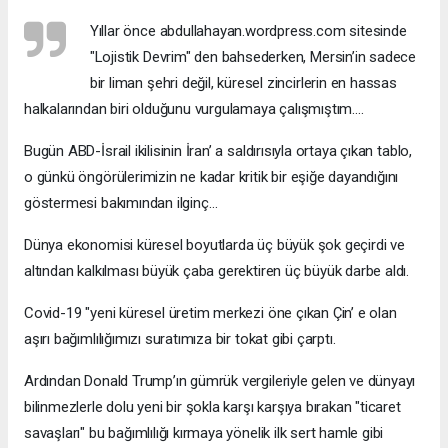
Yıllar önce abdullahayan.wordpress.com sitesinde
"Lojistik Devrim" den bahsederken, Mersin’in sadece
bir liman şehri değil, küresel zincirlerin en hassas
halkalarından biri olduğunu vurgulamaya çalışmıştım….
Bugün ABD-İsrail ikilisinin İran’ a saldırısıyla ortaya çıkan tablo,
o günkü öngörülerimizin ne kadar kritik bir eşiğe dayandığını
göstermesi bakımından ilginç…
Dünya ekonomisi küresel boyutlarda üç büyük şok geçirdi ve
altından kalkılması büyük çaba gerektiren üç büyük darbe aldı.
Covid-19 "yeni küresel üretim merkezi öne çıkan Çin’ e olan
aşırı bağımlılığımızı suratımıza bir tokat gibi çarptı.
Ardından Donald Trump’ın gümrük vergileriyle gelen ve dünyayı
bilinmezlerle dolu yeni bir şokla karşı karşıya bırakan "ticaret
savaşları" bu bağımlılığı kırmaya yönelik ilk sert hamle gibi