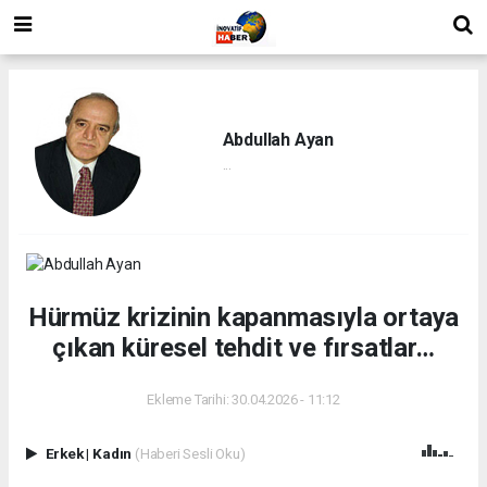
Abdullah Ayan
...
Hürmüz krizinin kapanmasıyla ortaya
çıkan küresel tehdit ve fırsatlar…
Ekleme Tarihi: 30.04.2026 - 11:12
Erkek
|
Kadın
(Haberi Sesli Oku)