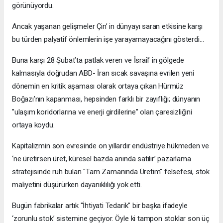
görünüyordu.
Ancak yaşanan gelişmeler Çin’ in dünyayı saran etkisine karşı
bu türden palyatif önlemlerin işe yarayamayacağını gösterdi…
Buna karşı 28 Şubat’ta patlak veren ve İsrail’ in gölgede
kalmasıyla doğrudan ABD- İran sıcak savaşına evrilen yeni
dönemin en kritik aşaması olarak ortaya çıkan Hürmüz
Boğazı’nın kapanması, hepsinden farklı bir zayıflığı; dünyanın
"ulaşım koridorlarına ve enerji girdilerine" olan çaresizliğini
ortaya koydu.
Kapitalizmin son evresinde on yıllardır endüstriye hükmeden ve
‘ne üretirsen üret, küresel bazda anında satılır’ pazarlama
stratejisinde ruh bulan "Tam Zamanında Üretim" felsefesi, stok
maliyetini düşürürken dayanıklılığı yok etti.
Bugün fabrikalar artık "İhtiyati Tedarik" bir başka ifadeyle
‘zorunlu stok’ sistemine geçiyor. Öyle ki tampon stoklar son üç