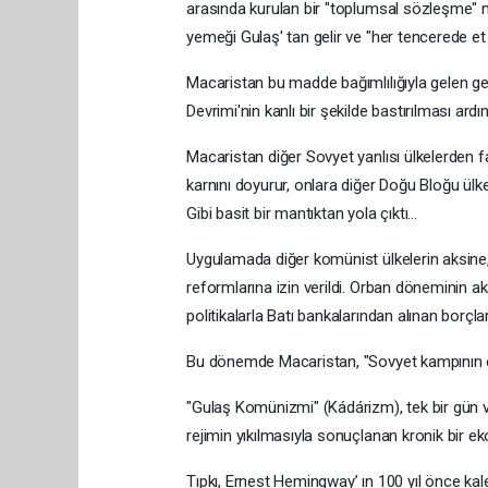
arasında kurulan bir "toplumsal sözleşme" 
yemeği Gulaş' tan gelir ve "her tencerede e
Macaristan bu madde bağımlılığıyla gelen g
Devrimi'nin kanlı bir şekilde bastırılması 
Macaristan diğer Sovyet yanlısı ülkelerden far
karnını doyurur, onlara diğer Doğu Bloğu ülk
Gibi basit bir mantıktan yola çıktı…
Uygulamada diğer komünist ülkelerin aksine, 
reformlarına izin verildi. Orban döneminin aks
politikalarla Batı bankalarından alınan borçlarl
Bu dönemde Macaristan, "Sovyet kampının en
"Gulaş Komünizmi" (Kádárizm), tek bir gün ve
rejimin yıkılmasıyla sonuçlanan kronik bir ek
Tıpkı, Ernest Hemingway’ ın 100 yıl önce ka