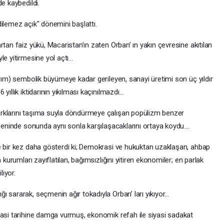
e kaybedildi.
ilemez açık" dönemini başlattı.
tan faiz yükü, Macaristan’ın zaten Orban’ ın yakın çevresine akıtılan
le yitirmesine yol açtı…
arım) sembolik büyümeye kadar gerileyen, sanayi üretimi son üç yıldır
yıllık iktidarının yıkılması kaçınılmazdı…
rklarını taşıma suyla döndürmeye çalışan popülizm benzer
e eninde sonunda aynı sonla karşılaşacaklarını ortaya koydu….
e bir kez daha gösterdi ki; Demokrasi ve hukuktan uzaklaşan, ahbap
 kurumları zayıflatılan, bağımsızlığını yitiren ekonomiler; en parlak
liyor.
 sararak, seçmenin ağır tokadıyla Orban’ ları yıkıyor…
yasi tarihine damga vurmuş, ekonomik refah ile siyasi sadakat