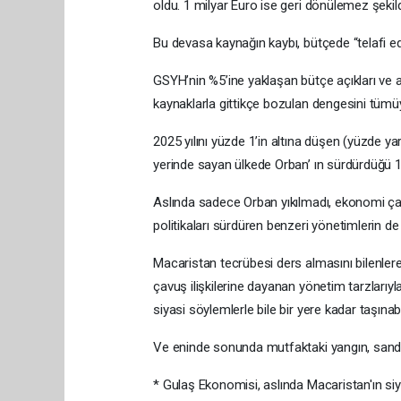
oldu. 1 milyar Euro ise geri dönülemez şekild
Bu devasa kaynağın kaybı, bütçede “telafi ed
GSYH’nin %5’ine yaklaşan bütçe açıkları ve ar
kaynaklarla gittikçe bozulan dengesini tümüy
2025 yılını yüzde 1’in altına düşen (yüzde y
yerinde sayan ülkede Orban’ ın sürdürdüğü 16 
Aslında sadece Orban yıkılmadı, ekonomi ça
politikaları sürdüren benzeri yönetimlerin d
Macaristan tecrübesi ders almasını bilenler
çavuş ilişkilerine dayanan yönetim tarzlarıyla
siyasi söylemlerle bile bir yere kadar taşınabi
Ve eninde sonunda mutfaktaki yangın, sandığı
* Gulaş Ekonomisi, aslında Macaristan'ın si