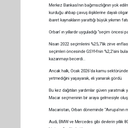
Merkez Bankası’nın bağımsızlığının yok edilme
kurduğu ahbap çavuş ilişiklerine dayalı oligar
ibaret kaynakların yarattığı büyük yıkımın fa
Orban’ ın yıllardır uyguladığı “seçim öncesi
Nisan 2022 seçimlerini %25,7’lik zirve enfl
seçimleri öncesinde GSYH’nin %2,2’sini bula
kazanmayı becerdi…
Ancak halk, Ocak 2026’da kamu sektöründe ya
yetmediğini yaşayarak, eli yanarak gördü.
Bu kez dağıtılan yardımlar güven yaratmak ye
Macar seçmeninin bir araya gelmesiyle oluşa
Macaristan, Orban döneminde "Avrupa’nın mon
Audi, BMW ve Mercedes gibi devlerin yıllık 800