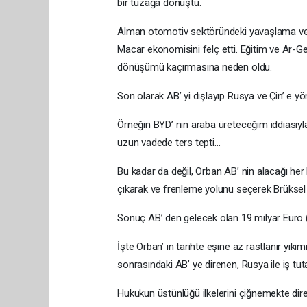
bir tuzağa dönüştü.
Alman otomotiv sektöründeki yavaşlama ve 
Macar ekonomisini felç etti. Eğitim ve Ar-Ge 
dönüşümü kaçırmasına neden oldu.
Son olarak AB’ yi dışlayıp Rusya ve Çin’ e 
Örneğin BYD’ nin araba üreteceğim iddiasıyl
uzun vadede ters tepti…
Bu kadar da değil, Orban AB’ nin alacağı her 
çıkarak ve frenleme yolunu seçerek Brüksel il
Sonuç AB’ den gelecek olan 19 milyar Euro 
İşte Orban’ ın tarihte eşine az rastlanır yıkımı
sonrasındaki AB’ ye direnen, Rusya ile iş tu
Hukukun üstünlüğü ilkelerini çiğnemekte dir