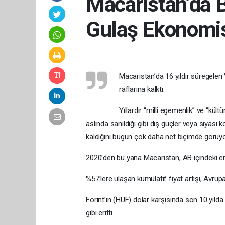
Macaristan’da B
Gulaş Ekonomisi
Macaristan’da 16 yıldır süregelen V
raflarına kalktı.
Yıllardır “milli egemenlik” ve “kül
aslında sanıldığı gibi dış güçler veya siyasi 
kaldığını bugün çok daha net biçimde görüy
2020’den bu yana Macaristan, AB içindeki en
%57’lere ulaşan kümülatif fiyat artışı, Avrupa
Forint’in (HUF) dolar karşısında son 10 yıl
gibi eritti.