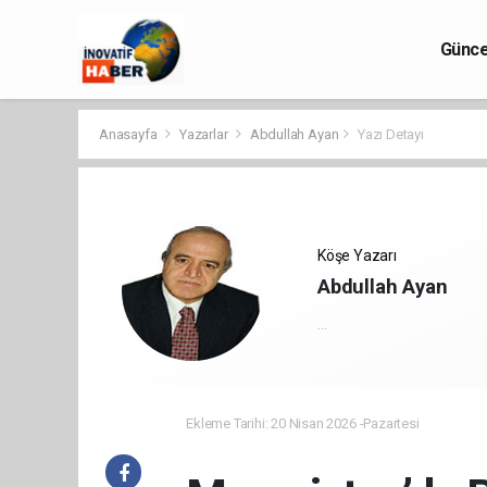
Günce
Anasayfa
Yazarlar
Abdullah Ayan
Yazı Detayı
Köşe Yazarı
Abdullah Ayan
...
Ekleme Tarihi: 20 Nisan 2026 -Pazartesi