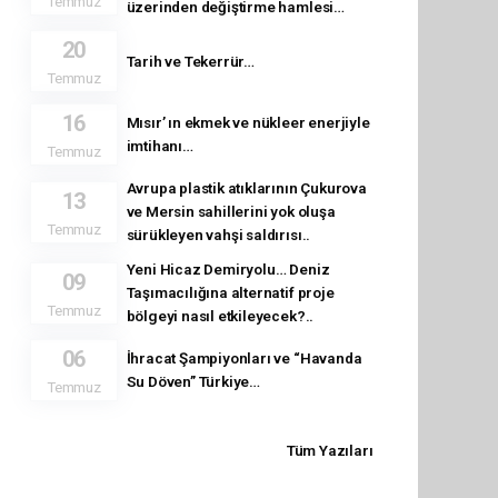
Temmuz
üzerinden değiştirme hamlesi…
20
Tarih ve Tekerrür…
Temmuz
16
Mısır’ ın ekmek ve nükleer enerjiyle
imtihanı…
Temmuz
Avrupa plastik atıklarının Çukurova
13
ve Mersin sahillerini yok oluşa
Temmuz
sürükleyen vahşi saldırısı..
Yeni Hicaz Demiryolu… Deniz
09
Taşımacılığına alternatif proje
Temmuz
bölgeyi nasıl etkileyecek?..
06
İhracat Şampiyonları ve “Havanda
Su Döven” Türkiye…
Temmuz
Tüm Yazıları