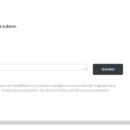
z kullanın.
Gönder
uyor ve inovatifhaber.com sitesine yaptığınız yorumunuzla ilgili doğrudan veya
. Yazılan tüm yorumlardan site yönetimi hiçbir şekilde sorumlu tutulamaz.