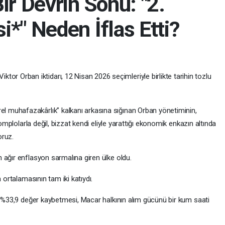
ir Devrin Sonu: "2.
*" Neden İflas Etti?
iktor Orban iktidarı, 12 Nisan 2026 seçimleriyle birlikte tarihin tozlu
türel muhafazakârlık” kalkanı arkasına sığınan Orban yönetiminin,
komplolarla değil, bizzat kendi eliyle yarattığı ekonomik enkazın altında
oruz.
 ağır enflasyon sarmalına giren ülke oldu.
 ortalamasının tam iki katıydı.
da %33,9 değer kaybetmesi, Macar halkının alım gücünü bir kum saati