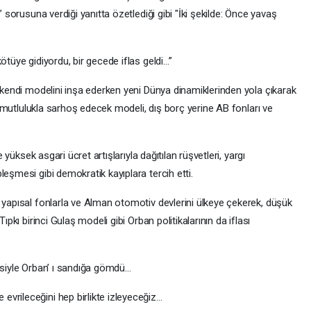
” sorusuna verdiği yanıtta özetlediği gibi "İki şekilde: Önce yavaş
ötüye gidiyordu, bir gecede iflas geldi…”
k kendi modelini inşa ederken yeni Dünya dinamiklerinden yola çıkarak
nal mutlulukla sarhoş edecek modeli, dış borç yerine AB fonları ve
e yüksek asgari ücret artışlarıyla dağıtılan rüşvetleri, yargı
leşmesi gibi demokratik kayıplara tercih etti.
 yapısal fonlarla ve Alman otomotiv devlerini ülkeye çekerek, düşük
ıpkı birinci Gulaş modeli gibi Orban politikalarının da iflası
desiyle Orban’ ı sandığa gömdü…
vrileceğini hep birlikte izleyeceğiz…