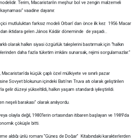
modelidir. Terim, Macaristan'ın meşhur bol ve zengin malzemeli
t kaynaması" vaadine dayanır.
eçici mutluluktan farksız modeli Orban’ dan önce ilk kez 1956 Macar
ardından iktidara gelen János Kádár döneminde de yaşadı…
klı olarak halkın siyasi özgürlük taleplerini bastırmak için “halkın
elerinden daha fazla tüketim imkânı sunarsak, rejimi sorgulamazlar."
Macaristan'da küçük çaplı özel mülkiyete ve sınırlı pazar
ine Sovyet blokunun içindeki Batı'nın Truva atı olarak geliştirilen
a gelir düzeyi yükseltildi, halkın yaşam standardı iyileştirildi.
 neşeli barakası" olarak anılıyordu.
ya olayla değil, 1980'lerin ortasından itibaren başlayan ve 1989'da
onomik çöküşle bitti.
leme aldığı ünlü romanı "Güneş de Doğar" Kitabındaki karakterlerden