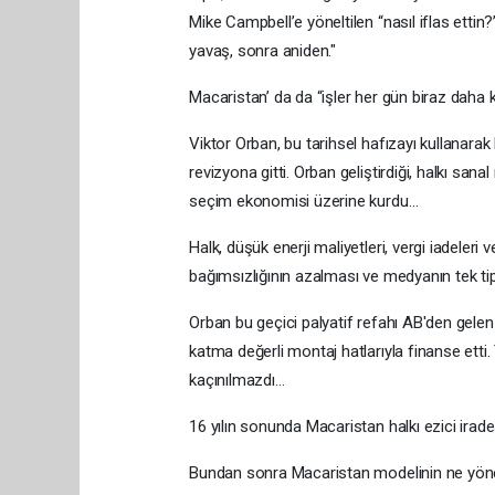
Mike Campbell’e yöneltilen “nasıl iflas ettin?
yavaş, sonra aniden."
Macaristan’ da da “işler her gün biraz daha k
Viktor Orban, bu tarihsel hafızayı kullanara
revizyona gitti. Orban geliştirdiği, halkı sa
seçim ekonomisi üzerine kurdu…
Halk, düşük enerji maliyetleri, vergi iadeleri v
bağımsızlığının azalması ve medyanın tek tip
Orban bu geçici palyatif refahı AB'den gelen
katma değerli montaj hatlarıyla finanse etti. T
kaçınılmazdı…
16 yılın sonunda Macaristan halkı ezici ira
Bundan sonra Macaristan modelinin ne yöne e