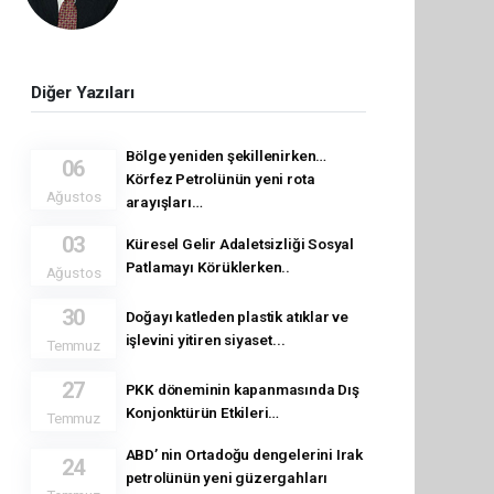
Diğer Yazıları
Bölge yeniden şekillenirken…
06
Körfez Petrolünün yeni rota
Ağustos
arayışları…
03
Küresel Gelir Adaletsizliği Sosyal
Patlamayı Körüklerken..
Ağustos
30
Doğayı katleden plastik atıklar ve
işlevini yitiren siyaset...
Temmuz
27
PKK döneminin kapanmasında Dış
Konjonktürün Etkileri…
Temmuz
ABD’ nin Ortadoğu dengelerini Irak
24
petrolünün yeni güzergahları