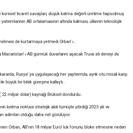
küresel ticaret savaşları, düşük katma değerli üretime hapsolmuş
yatırımlarının AB ortalamasının altında kalması, ülkenin teknolojik
yönelmesi de kurtarmaya yetmedi Orban’ ı…
a Macaristan’ ı AB gümrük duvarlarını aşacak Truva atı deneyi de
kararda, Rusya’ ya uygulayacağı her yaptırımda, ayrık otu misali karşı
e büyük bir bilek güreşine kalkıştı…
( 22 milyar dolar) kaynağı Brüksel dondurdu…
nın kırılma noktası stratejik akılı tümüyle yitirdiği 2023 yılı ve
tan adımları olduğu daha net görülüyor.
enen Orban, AB’nin 18 milyar Euro’ luk fonunu bloke etmesine neden