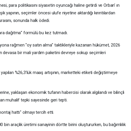
si, para politikasını siyasetin oyuncağı haline getirdi ve Orban’ ın
şik yapının, seçimler öncesi ulufe niyetine aktardığı kırıntılardan
turasını, sonunda halk ödedi.
 para dağıtma” formülü bu kez tutmadı.
asyona rağmen "oy satın alma" taktikleriyle kazanan hükümet, 2026
n devasa bir mali yardım paketini devreye sokup seçimleri
pılan %26,3’lük maaş artışının, marketteki etiketi değiştirmeye
rine, yaklaşan ekonomik tufanın habercisi olarak algılandı ve bilinçli
n muhalif tepki sayesinde geri tepti.
taj hattı" olmayı tercih etti.
 bin araçlık üretimi sanayinin dörtte birini oluştururken, bu bağımlılık