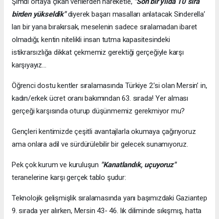
Şimdi ortaya çıkan verilerden hareketle,
"Son bir yılda 10 sıra
birden yükseldik"
diyerek başarı masalları anlatacak Sinderella’
ları bir yana bırakırsak, meselenin sadece sıralamadan ibaret
olmadığı; kentin nitelikli insan tutma kapasitesindeki
istikrarsızlığa dikkat çekmemiz gerektiği gerçeğiyle karşı
karşıyayız…
Öğrenci dostu kentler sıralamasında Türkiye 2.’si olan Mersin’ in,
kadın/erkek ücret oranı bakımından 63. sırada! Yer alması
gerçeği karşısında oturup düşünmemiz gerekmiyor mu?
Gençleri kentimizde çeşitli avantajlarla okumaya çağırıyoruz
ama onlara adil ve sürdürülebilir bir gelecek sunamıyoruz.
Pek çok kurum ve kuruluşun
"Kanatlandık, uçuyoruz"
teranelerine karşı gerçek tablo şudur:
Teknolojik gelişmişlik sıralamasında yanı başımızdaki Gaziantep
9. sırada yer alırken, Mersin 43- 46. lık diliminde sıkışmış, hatta