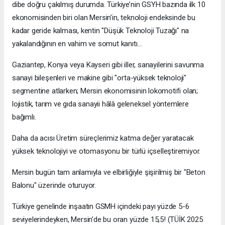
dibe doğru çakılmış durumda. Türkiye’nin GSYH bazında ilk 10
ekonomisinden biri olan Mersin’in, teknoloji endeksinde bu
kadar geride kalması, kentin "Düşük Teknoloji Tuzağı" na
yakalandığının en vahim ve somut kanıtı…
Gaziantep, Konya veya Kayseri gibi iller, sanayilerini savunma
sanayi bileşenleri ve makine gibi "orta-yüksek teknoloji"
segmentine atlarken; Mersin ekonomisinin lokomotifi olan;
lojistik, tarım ve gıda sanayii hâlâ geleneksel yöntemlere
bağımlı.
Daha da acısı Üretim süreçlerimiz katma değer yaratacak
yüksek teknolojiyi ve otomasyonu bir türlü içselleştiremiyor.
Mersin bugün tam anlamıyla ve elbirliğiyle şişirilmiş bir "Beton
Balonu" üzerinde oturuyor.
Türkiye genelinde inşaatın GSMH içindeki payı yüzde 5-6
seviyelerindeyken, Mersin’de bu oran yüzde 15,5! (TÜİK 2025