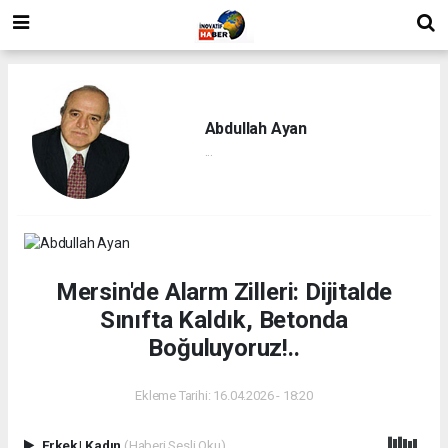
Abdullah Ayan
...
Mersin'de Alarm Zilleri: Dijitalde
Sınıfta Kaldık, Betonda
Boğuluyoruz!..
Ekleme Tarihi: 16.04.2026 - 18:20
Erkek
|
Kadın
(Haberi Sesli Oku)