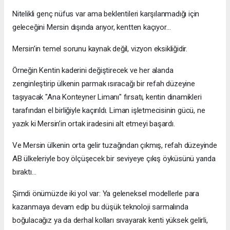
Nitelikli genç nüfus var ama beklentileri karşılanmadığı için
geleceğini Mersin dışında arıyor, kentten kaçıyor…
Mersin’in temel sorunu kaynak değil, vizyon eksikliğidir.
Örneğin Kentin kaderini değiştirecek ve her alanda
zenginleştirip ülkenin parmak ısıracağı bir refah düzeyine
taşıyacak "Ana Konteyner Limanı" fırsatı, kentin dinamikleri
tarafından el birliğiyle kaçırıldı. Liman işletmecisinin gücü, ne
yazık ki Mersin’in ortak iradesini alt etmeyi başardı.
Ve Mersin ülkenin orta gelir tuzağından çıkmış, refah düzeyinde
AB ülkeleriyle boy ölçüşecek bir seviyeye çıkış öyküsünü yarıda
bıraktı…
Şimdi önümüzde iki yol var: Ya geleneksel modellerle para
kazanmaya devam edip bu düşük teknoloji sarmalında
boğulacağız ya da derhal kolları sıvayarak kenti yüksek gelirli,