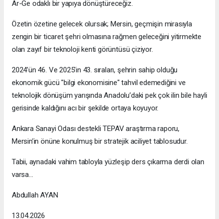
Ar-Ge odaklı bir yapıya dönüştüreceğiz.
Özetin özetine gelecek olursak; Mersin, geçmişin mirasıyla
zengin bir ticaret şehri olmasına rağmen geleceğini yitirmekte
olan zayıf bir teknoloji kenti görüntüsü çiziyor.
2024’ün 46. Ve 2025’in 43. sıraları, şehrin sahip olduğu
ekonomik gücü "bilgi ekonomisine" tahvil edemediğini ve
teknolojik dönüşüm yarışında Anadolu’daki pek çok ilin bile hayli
gerisinde kaldığını acı bir şekilde ortaya koyuyor.
Ankara Sanayi Odası destekli TEPAV araştırma raporu,
Mersin’in önüne konulmuş bir stratejik aciliyet tablosudur.
Tabii, aynadaki vahim tabloyla yüzleşip ders çıkarma derdi olan
varsa...
Abdullah AYAN
13.04.2026