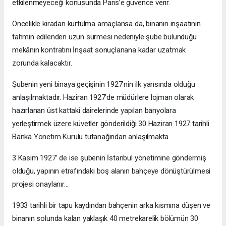
etkilenmeyeceği konusunda Paris’e güvence verir.
Öncelikle kiradan kurtulma amaçlansa da, binanın inşaatının
tahmin edilenden uzun sürmesi nedeniyle şube bulunduğu
mekânın kontratını İnşaat sonuçlanana kadar uzatmak
zorunda kalacaktır.
Şubenin yeni binaya geçişinin 1927’nin ilk yarısında olduğu
anlaşılmaktadır. Haziran 1927’de müdürlere lojman olarak
hazırlanan üst kattaki dairelerinde yapılan banyolara
yerleştirmek üzere küvetler gönderildiği 30 Haziran 1927 tarihli
Banka Yönetim Kurulu tutanağından anlaşılmakta.
3 Kasım 1927’ de ise şubenin İstanbul yönetimine göndermiş
olduğu, yapının etrafındaki boş alanın bahçeye dönüştürülmesi
projesi onaylanır…
1933 tarihli bir tapu kaydından bahçenin arka kısmına düşen ve
binanın solunda kalan yaklaşık 40 metrekarelik bölümün 30