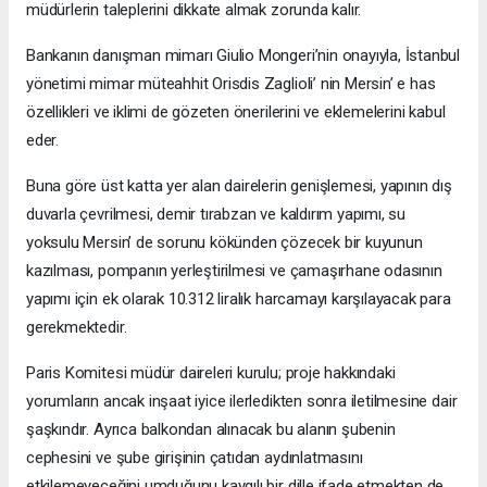
müdürlerin taleplerini dikkate almak zorunda kalır.
Bankanın danışman mimarı Giulio Mongeri’nin onayıyla, İstanbul
yönetimi mimar müteahhit Orisdis Zaglioli’ nin Mersin’ e has
özellikleri ve iklimi de gözeten önerilerini ve eklemelerini kabul
eder.
Buna göre üst katta yer alan dairelerin genişlemesi, yapının dış
duvarla çevrilmesi, demir tırabzan ve kaldırım yapımı, su
yoksulu Mersin’ de sorunu kökünden çözecek bir kuyunun
kazılması, pompanın yerleştirilmesi ve çamaşırhane odasının
yapımı için ek olarak 10.312 liralık harcamayı karşılayacak para
gerekmektedir.
Paris Komitesi müdür daireleri kurulu; proje hakkındaki
yorumların ancak inşaat iyice ilerledikten sonra iletilmesine dair
şaşkındır. Ayrıca balkondan alınacak bu alanın şubenin
cephesini ve şube girişinin çatıdan aydınlatmasını
etkilemeyeceğini umduğunu kaygılı bir dille ifade etmekten de