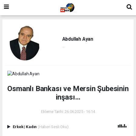
Abdullah Ayan
...
Osmanlı Bankası ve Mersin Şubesinin
inşası…
Ekleme Tarihi: 26.06.2025 - 16:14
Erkek
|
Kadın
(Haberi Sesli Oku)