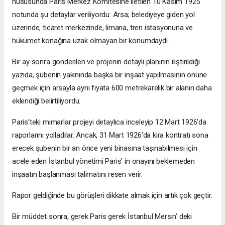
hususunda Paris Merkez Komitesine iletilen 10 Kasım 1925
notunda şu detaylar veriliyordu: Arsa; belediyeye giden yol
üzerinde, ticaret merkezinde, limana, tren istasyonuna ve
hükümet konağına uzak olmayan bir konumdaydı.
Bir ay sonra gönderilen ve projenin detaylı planının iliştirildiği
yazıda, şubenin yakınında başka bir inşaat yapılmasının önüne
geçmek için arsayla aynı fiyata 600 metrekarelik bir alanın daha
eklendiği belirtiliyordu.
Paris’teki mimarlar projeyi detaylıca inceleyip 12 Mart 1926’da
raporlarını yolladılar. Ancak, 31 Mart 1926’da kira kontratı sona
erecek şubenin bir an önce yeni binasına taşınabilmesi için
acele eden İstanbul yönetimi Paris’ in onayını beklemeden
inşaatın başlanması talimatını resen verir.
Rapor geldiğinde bu görüşleri dikkate almak için artık çok geçtir.
Bir müddet sonra, gerek Paris gerek İstanbul Mersin’ deki