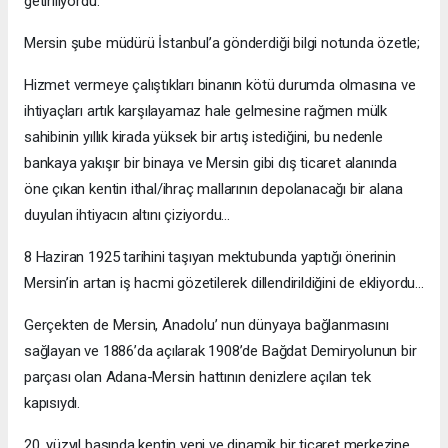
getiriliyordu.
Mersin şube müdürü İstanbul’a gönderdiği bilgi notunda özetle;
Hizmet vermeye çalıştıkları binanın kötü durumda olmasına ve
ihtiyaçları artık karşılayamaz hale gelmesine rağmen mülk
sahibinin yıllık kirada yüksek bir artış istediğini, bu nedenle
bankaya yakışır bir binaya ve Mersin gibi dış ticaret alanında
öne çıkan kentin ithal/ihraç mallarının depolanacağı bir alana
duyulan ihtiyacın altını çiziyordu…
8 Haziran 1925 tarihini taşıyan mektubunda yaptığı önerinin
Mersin’in artan iş hacmi gözetilerek dillendirildiğini de ekliyordu…
Gerçekten de Mersin, Anadolu’ nun dünyaya bağlanmasını
sağlayan ve 1886’da açılarak 1908’de Bağdat Demiryolunun bir
parçası olan Adana-Mersin hattının denizlere açılan tek
kapısıydı.
20. yüzyıl başında kentin yeni ve dinamik bir ticaret merkezine