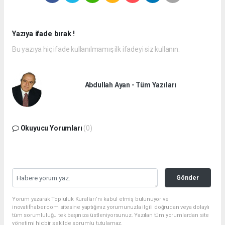
Yazıya ifade bırak !
Bu yazıya hiç ifade kullanılmamış ilk ifadeyi siz kullanın.
Abdullah Ayan - Tüm Yazıları
Okuyucu Yorumları
(0)
Gönder
Yorum yazarak Topluluk Kuralları’nı kabul etmiş bulunuyor ve
inovatifhaber.com sitesine yaptığınız yorumunuzla ilgili doğrudan veya dolaylı
tüm sorumluluğu tek başınıza üstleniyorsunuz. Yazılan tüm yorumlardan site
yönetimi hiçbir şekilde sorumlu tutulamaz.