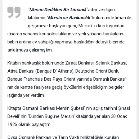
‘Mersin Dedikleri Bir Limandı’
adını verdiğim
kitabımın
‘Mersin ve Bankacılık’
bölümünde liman ile
gelişmeye başlayan genç Mersin’ in kuruluşundan
itibaren yabancı konsoloslukların ve yerli yabancı bankaların
birbiri ardına ev sahipliği yapmaya başladığını detaylı biçimde
anlatmaya çalışmıştım.
Kitabın bankacılık bölümünde Ziraat Bankası, Selanik Bankası,
Atina Bankası (Banque D’ Athens), Deutsche Orient Bank,
Banque Franchais Des Pays Orient yanında Osmanlı Bankası’
nın da kentte faaliyete geçiş öykülerini erişebildiğim belgeler
ışığında yer verdim…
Kitapta Osmanlı Bankası Mersin Şubesi’ nin açılış tarihini Şinasi
Develi’ nin ‘Dünden Bugüne Mersin’ kitabında yer alan 30 Ocak
1926 olarak paylaştım…
Oysa Osmanlı Bankası ve Tarih Vakfı birlikteliğiyle kurulan