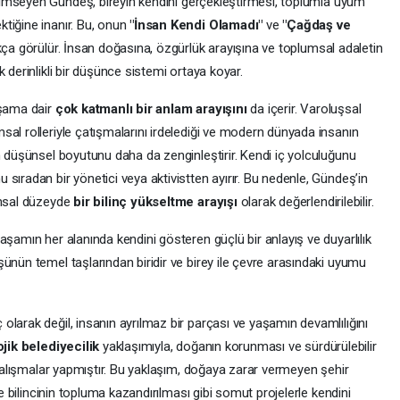
mseyen Gündeş, bireyin kendini gerçekleştirmesi, toplumla uyum
tiğine inanır. Bu, onun
"İnsan Kendi Olamadı"
ve
"Çağdaş ve
kça görülür. İnsan doğasına, özgürlük arayışına ve toplumsal adaletin
 derinlikli bir düşünce sistemi ortaya koyar.
aşama dair
çok katmanlı bir anlam arayışını
da içerir. Varoluşsal
al rolleriyle çatışmalarını irdelediği ve modern dünyada insanın
n düşünsel boyutunu daha da zenginleştirir. Kendi iç yolculuğunu
sıradan bir yönetici veya aktivistten ayırır. Bu nedenle, Gündeş’in
umsal düzeyde
bir bilinç yükseltme arayışı
olarak değerlendirilebilir.
aşamın her alanında kendini gösteren güçlü bir anlayış ve duyarlılık
ünün temel taşlarından biridir ve birey ile çevre arasındaki uyumu
larak değil, insanın ayrılmaz bir parçası ve yaşamın devamlılığını
jik belediyecilik
yaklaşımıyla, doğanın korunması ve sürdürülebilir
n çalışmalar yapmıştır. Bu yaklaşım, doğaya zarar vermeyen şehir
re bilincinin topluma kazandırılması gibi somut projelerle kendini