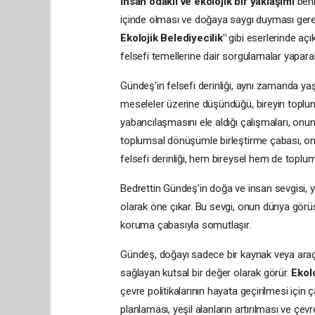
İnsan odaklı ve ekolojik bir yaklaşımı
beni
içinde olması ve doğaya saygı duyması gerek
Ekolojik Belediyecilik"
gibi eserlerinde açı
felsefi temellerine dair sorgulamalar yaparak
Gündeş’in felsefi derinliği, aynı zamanda y
meseleler üzerine düşündüğü, bireyin toplums
yabancılaşmasını ele aldığı çalışmaları, onu
toplumsal dönüşümle birleştirme çabası, onu 
felsefi derinliği, hem bireysel hem de topl
Bedrettin Gündeş’in doğa ve insan sevgisi, y
olarak öne çıkar. Bu sevgi, onun dünya görüş
koruma çabasıyla somutlaşır.
Gündeş, doğayı sadece bir kaynak veya araç o
sağlayan kutsal bir değer olarak görür.
Ekolo
çevre politikalarının hayata geçirilmesi içi
planlaması, yeşil alanların artırılması ve çev