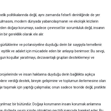
ik politikalarında değil, aynı zamanda felsefi derinliğinde de yer
ulmasını, modern dünyada yabancılaşmanın ve ekolojik krizlerin
üzden doğayı korumayı, sadece çevresel bir sorumluluk değil, insanın
ir gereklilik olarak ele alır.
zgürlüklerine ve potansiyeline duyduğu derin bir saygıyla temellenir.
al eşitlik ve adalet için mücadele eden bir anlayışı benimser. Bu sevgi,
uygun koşullar yaratmayı, dezavantajlı grupları desteklemeyi ve
rojelerinde ve insan haklarına duyduğu derin bağlılıkta açıkça
liklere verdiği destek, bireyin gelişimine ve toplumun ilerlemesine olan
ceğe taşımak için yaptığı çalışmalar, onun sadece teoride değil, pratikte
 ayrılmaz bir bütündür. Doğayı korumanın insanı korumak anlamına
ise doğayla uyum içinde olmaktan geçtiği inancıyla hareket eder. Bu