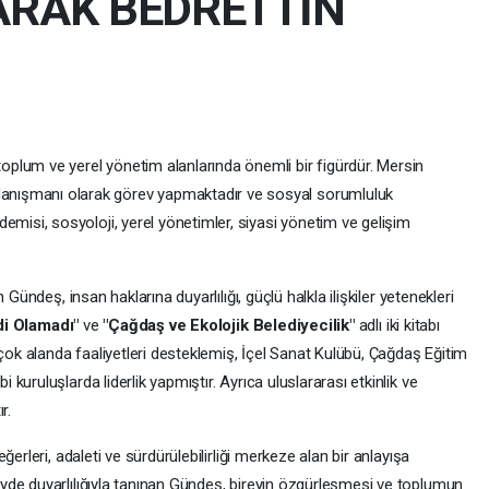
ARAK BEDRETTİN
toplum ve yerel yönetim alanlarında önemli bir figürdür. Mersin
danışmanı olarak görev yapmaktadır ve sosyal sorumluluk
kademisi, sosyoloji, yerel yönetimler, siyasi yönetim ve gelişim
.
Gündeş, insan haklarına duyarlılığı, güçlü halkla ilişkiler yetenekleri
di Olamadı"
ve
"Çağdaş ve Ekolojik Belediyecilik"
adlı iki kitabı
rçok alanda faaliyetleri desteklemiş, İçel Sanat Kulübü, Çağdaş Eğitim
uruluşlarda liderlik yapmıştır. Ayrıca uluslararası etkinlik ve
r.
erleri, adaleti ve sürdürülebilirliği merkeze alan bir anlayışa
de duyarlılığıyla tanınan Gündeş, bireyin özgürleşmesi ve toplumun