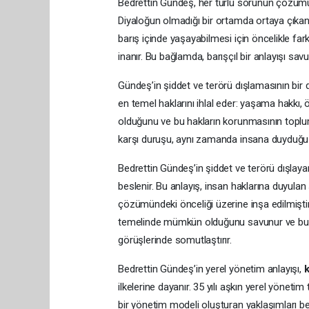
Bedrettin Gündeş, her türlü sorunun çözümün
Diyaloğun olmadığı bir ortamda ortaya çıkan 
barış içinde yaşayabilmesi için öncelikle far
inanır. Bu bağlamda, barışçıl bir anlayışı sa
Gündeş’in şiddet ve terörü dışlamasının bir di
en temel haklarını ihlal eder: yaşama hakkı, 
olduğunu ve bu hakların korunmasının toplu
karşı duruşu, aynı zamanda insana duyduğu s
Bedrettin Gündeş’in şiddet ve terörü dışlayan
beslenir. Bu anlayış, insan haklarına duyula
çözümündeki önceliği üzerine inşa edilmiştir
temelinde mümkün olduğunu savunur ve bunu
görüşlerinde somutlaştırır.
Bedrettin Gündeş’in yerel yönetim anlayışı,
k
ilkelerine dayanır. 35 yılı aşkın yerel yönetim
bir yönetim modeli oluşturan yaklaşımları be