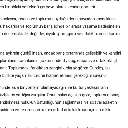
n bir ahlaki ve felsefi çerçeve olarak kendini gösterir.
n anlayışı, insana ve topluma duyduğu derin saygıdan kaynaklanır.
a, haklarına ve toplumun barış içinde bir arada yaşama iradesine en
onun demokratik değerler, diyalog, hoşgörü ve adalet üzerine kurulu
a aykırıdır çünkü insan, ancak barış ortamında gelişebilir ve kendini
 toplumların sorunlarının çözümünde diyalog, empati ve ortak akıl gibi
anır. Toplumdaki farklılıkları zenginlik olarak gören Gündeş, bu
ve birlikte yaşam kültürüne hizmet etmesi gerektiğini savunur.
münde asla bir yöntem olamayacağını ve bu tür yaklaşımların
izliklerin yattığını vurgular. Onun bakış açısına göre, toplumun barış
lendirilmesi, hukukun üstünlüğünün sağlanması ve sosyal adaletin
 şiddetin ve terörün zemininin ortadan kaldırılması için en etkili