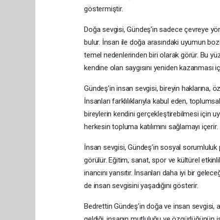
göstermiştir.
Doğa sevgisi, Gündeş’in sadece çevreye yönel
bulur. İnsan ile doğa arasındaki uyumun boz
temel nedenlerinden biri olarak görür. Bu y
kendine olan saygısını yeniden kazanması için b
Gündeş’in insan sevgisi, bireyin haklarına, ö
İnsanları farklılıklarıyla kabul eden, toplums
bireylerin kendini gerçekleştirebilmesi için 
herkesin topluma katılımını sağlamayı içerir.
İnsan sevgisi, Gündeş’in sosyal sorumluluk p
görülür. Eğitim, sanat, spor ve kültürel etkin
inancını yansıtır. İnsanları daha iyi bir gele
de insan sevgisini yaşadığını gösterir.
Bedrettin Gündeş’in doğa ve insan sevgisi,
geldiği, insanın mutluluğu ve özgürlüğünün 