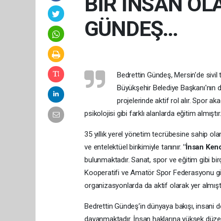
BİR İNSAN OL
GÜNDEŞ…
Bedrettin Gündeş, Mersin'de sivil 
Büyükşehir Belediye Başkanı'nın 
projelerinde aktif rol alır. Spor a
psikolojisi gibi farklı alanlarda eğitim almıştır
35 yıllık yerel yönetim tecrübesine sahip olan 
ve entelektüel birikimiyle tanınır.
"İnsan Ken
bulunmaktadır. Sanat, spor ve eğitim gibi bi
Kooperatifi ve Amatör Spor Federasyonu gibi k
organizasyonlarda da aktif olarak yer almıştı
Bedrettin Gündeş’in dünyaya bakışı, insani değ
dayanmaktadır. İnsan haklarına yüksek düzey