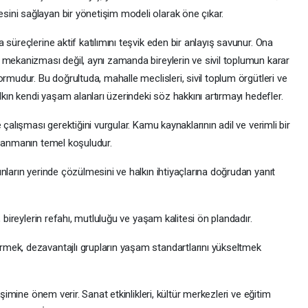
ini sağlayan bir yönetişim modeli olarak öne çıkar.
süreçlerine aktif katılımını teşvik eden bir anlayış savunur. Ona
 mekanizması değil, aynı zamanda bireylerin ve sivil toplumun karar
rmudur. Bu doğrultuda, mahalle meclisleri, sivil toplum örgütleri ve
lkın kendi yaşam alanları üzerindeki söz hakkını artırmayı hedefler.
 çalışması gerektiğini vurgular. Kamu kaynaklarının adil ve verimli bir
azanmanın temel koşuludur.
nların yerinde çözülmesini ve halkın ihtiyaçlarına doğrudan yanıt
 bireylerin refahı, mutluluğu ve yaşam kalitesi ön plandadır.
mek, dezavantajlı grupların yaşam standartlarını yükseltmek
işimine önem verir. Sanat etkinlikleri, kültür merkezleri ve eğitim