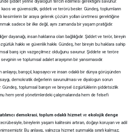
de şiddet yerine diyalogun tercih edilmesi gerektiğini savunur.
kaos ve güvensizlik, şiddeti ve terörü besler. Gündeş, toplumların
klı kesimlerin bir araya gelerek çözüm yolları üretmesi gerektiğine
vunmak sadece bir ilke değil, aynı zamanda bir yaşam pratiğidir.
ğer dayanağı, insan haklarına olan bağlılığıdır. Şiddet ve terör, bireyin
özgürlük hakkı ve güvenlik hakkı. Gündeş, her bireyin bu haklara sahip
msal barış için vazgeçilmez olduğunu savunur. Şiddete ve teröre
evginin ve toplumsal adalet arayışının bir yansımasıdır.
 anlayışı, barışçıl, kapsayıcı ve insan odaklı bir dünya görüşünden
n saygı, demokratik değerlerin savunulması ve diyalogun sorun
. Gündeş, toplumsal barışın ve bireysel özgürlüklerin şiddetsizlik
 hem yerel yönetimlerdeki çalışmalarında hem de felsefi
atılımcı demokrasi
,
toplum odaklı hizmet
ve
ekolojik denge
 tecrübesiyle, bireylerin yaşam kalitesini artıran, doğayı koruyan ve adil
nimsemiştir. Bu anlayış, yalnızca hizmet sunmakla sınırlı kalmaz;