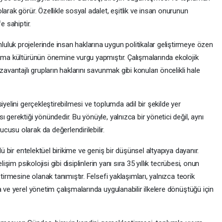
arak görür. Özellikle sosyal adalet, eşitlik ve insan onurunun
e sahiptir.
luk projelerinde insan haklarına uygun politikalar geliştirmeye özen
şama kültürünün önemine vurgu yapmıştır. Çalışmalarında ekolojik
zavantajlı grupların haklarını savunmak gibi konuları öncelikli hale
iyelini gerçekleştirebilmesi ve toplumda adil bir şekilde yer
 gerektiği yönündedir. Bu yönüyle, yalnızca bir yönetici değil, aynı
usu olarak da değerlendirilebilir.
lü bir entelektüel birikime ve geniş bir düşünsel altyapıya dayanır.
işim psikolojisi gibi disiplinlerin yanı sıra 35 yıllık tecrübesi, onun
tirmesine olanak tanımıştır. Felsefi yaklaşımları, yalnızca teorik
a ve yerel yönetim çalışmalarında uygulanabilir ilkelere dönüştüğü için