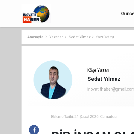
Günce
Anasayfa
Yazarlar
Sedat Yılmaz
Yazı Detayı
Köşe Yazarı
Sedat Yılmaz
inovatifhaber@gmail.co
Ekleme Tarihi: 21 Şubat 2026 -Cumartesi