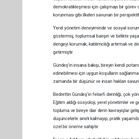
demokratikleşmesi için çalışmayı bir görev ol
korunması gibi ilkeleri savunan bir perspektif
Yerel yönetim deneyiminde ve sosyal sorumlu
göstermiş, toplumsal barışın ve birlikte ya
dengeyi korumak, katılımcılığı artırmak ve de
getirmiştir.
Gündeş’in insana bakışı, bireyin kendi potans
edinebilmesi için uygun koşulların sağlanması
zamanda bir düşünür ve insan hakları savunuc
Bedrettin Gündeş’in felsefi derinliği, çok yön
Eğitim aldığı sosyoloji, yerel yönetimler ve gel
topluma ve bireye dair derin kavrayışlar geliş
düşüncelerle sınırlı kalmayıp, pratik yaşamd
özel bir öneme sahiptir.