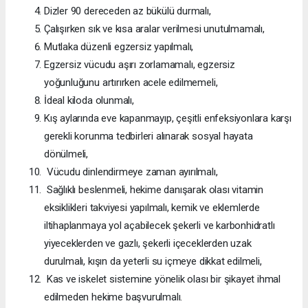
Dizler 90 dereceden az bükülü durmalı,
Çalışırken sık ve kısa aralar verilmesi unutulmamalı,
Mutlaka düzenli egzersiz yapılmalı,
Egzersiz vücudu aşırı zorlamamalı, egzersiz
yoğunluğunu artırırken acele edilmemeli,
İdeal kiloda olunmalı,
Kış aylarında eve kapanmayıp, çeşitli enfeksiyonlara karşı
gerekli korunma tedbirleri alınarak sosyal hayata
dönülmeli,
Vücudu dinlendirmeye zaman ayırılmalı,
Sağlıklı beslenmeli, hekime danışarak olası vitamin
eksiklikleri takviyesi yapılmalı, kemik ve eklemlerde
iltihaplanmaya yol açabilecek şekerli ve karbonhidratlı
yiyeceklerden ve gazlı, şekerli içeceklerden uzak
durulmalı, kışın da yeterli su içmeye dikkat edilmeli,
Kas ve iskelet sistemine yönelik olası bir şikayet ihmal
edilmeden hekime başvurulmalı.