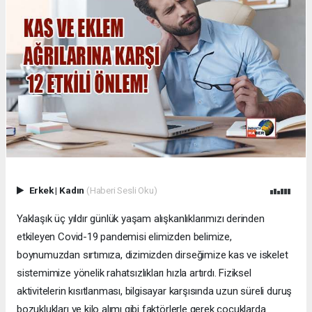
Erkek
|
Kadın
(Haberi Sesli Oku)
Yaklaşık üç yıldır günlük yaşam alışkanlıklarımızı derinden
etkileyen Covid-19 pandemisi elimizden belimize,
boynumuzdan sırtımıza, dizimizden dirseğimize kas ve iskelet
sistemimize yönelik rahatsızlıkları hızla artırdı. Fiziksel
aktivitelerin kısıtlanması, bilgisayar karşısında uzun süreli duruş
bozuklukları ve kilo alımı gibi faktörlerle gerek çocuklarda