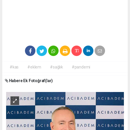
#kas
#eklem
#sağlık
#pandemi
Habere Ek Fotoğraf(lar)