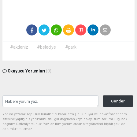
#akdeniz
#belediye
#park
Okuyucu Yorumları
(0)
Gönder
Yorum yazarak Topluluk Kuralları’nı kabul etmiş bulunuyor ve inovatifhaber.com
sitesine yaptığınız yorumunuzla ilgili doğrudan veya dolaylı tüm sorumluluğu tek
başınıza üstleniyorsunuz. Yazılan tüm yorumlardan site yönetimi hiçbir şekilde
sorumlu tutulamaz.