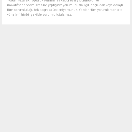
Yorum yazarak Topluluk Kuralları’nı kabul etmiş bulunuyor ve
inovatifhaber.com sitesine yaptığınız yorumunuzla ilgili doğrudan veya dolaylı
tüm sorumluluğu tek başınıza üstleniyorsunuz. Yazılan tüm yorumlardan site
yönetimi hiçbir şekilde sorumlu tutulamaz.