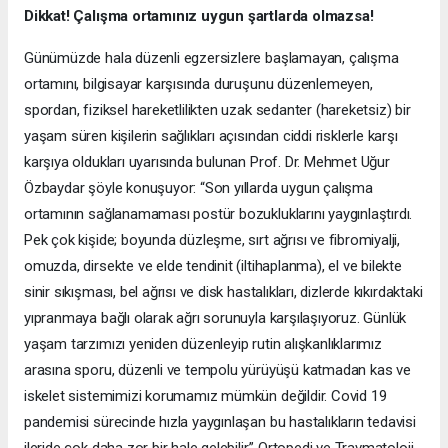
Dikkat! Çalışma ortamınız uygun şartlarda olmazsa!
Günümüzde hala düzenli egzersizlere başlamayan, çalışma
ortamını, bilgisayar karşısında duruşunu düzenlemeyen,
spordan, fiziksel hareketlilikten uzak sedanter (hareketsiz) bir
yaşam süren kişilerin sağlıkları açısından ciddi risklerle karşı
karşıya oldukları uyarısında bulunan Prof. Dr. Mehmet Uğur
Özbaydar şöyle konuşuyor: “Son yıllarda uygun çalışma
ortamının sağlanamaması postür bozukluklarını yaygınlaştırdı.
Pek çok kişide; boyunda düzleşme, sırt ağrısı ve fibromiyalji,
omuzda, dirsekte ve elde tendinit (iltihaplanma), el ve bilekte
sinir sıkışması, bel ağrısı ve disk hastalıkları, dizlerde kıkırdaktaki
yıpranmaya bağlı olarak ağrı sorunuyla karşılaşıyoruz. Günlük
yaşam tarzımızı yeniden düzenleyip rutin alışkanlıklarımız
arasına sporu, düzenli ve tempolu yürüyüşü katmadan kas ve
iskelet sistemimizi korumamız mümkün değildir. Covid 19
pandemisi sürecinde hızla yaygınlaşan bu hastalıkların tedavisi
ileride çok daha zor bir hale gelebilir.” Ortopedi ve Travmatoloji