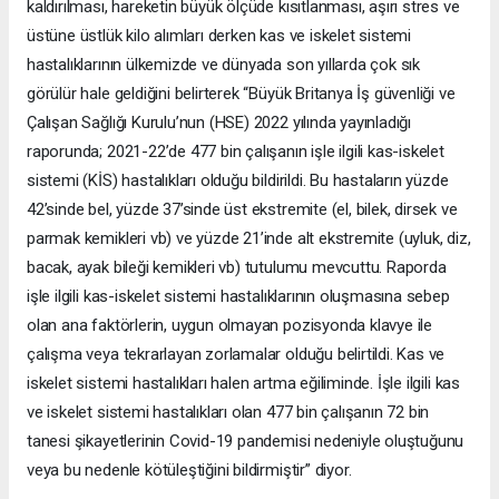
kaldırılması, hareketin büyük ölçüde kısıtlanması, aşırı stres ve
üstüne üstlük kilo alımları derken kas ve iskelet sistemi
hastalıklarının ülkemizde ve dünyada son yıllarda çok sık
görülür hale geldiğini belirterek “Büyük Britanya İş güvenliği ve
Çalışan Sağlığı Kurulu’nun (HSE) 2022 yılında yayınladığı
raporunda; 2021-22’de 477 bin çalışanın işle ilgili kas-iskelet
sistemi (KİS) hastalıkları olduğu bildirildi. Bu hastaların yüzde
42’sinde bel, yüzde 37’sinde üst ekstremite (el, bilek, dirsek ve
parmak kemikleri vb) ve yüzde 21’inde alt ekstremite (uyluk, diz,
bacak, ayak bileği kemikleri vb) tutulumu mevcuttu. Raporda
işle ilgili kas-iskelet sistemi hastalıklarının oluşmasına sebep
olan ana faktörlerin, uygun olmayan pozisyonda klavye ile
çalışma veya tekrarlayan zorlamalar olduğu belirtildi. Kas ve
iskelet sistemi hastalıkları halen artma eğiliminde. İşle ilgili kas
ve iskelet sistemi hastalıkları olan 477 bin çalışanın 72 bin
tanesi şikayetlerinin Covid-19 pandemisi nedeniyle oluştuğunu
veya bu nedenle kötüleştiğini bildirmiştir” diyor.