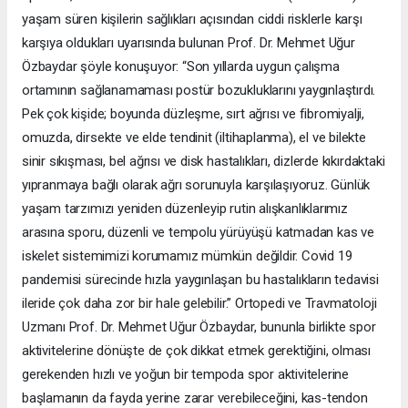
yaşam süren kişilerin sağlıkları açısından ciddi risklerle karşı
karşıya oldukları uyarısında bulunan Prof. Dr. Mehmet Uğur
Özbaydar şöyle konuşuyor: “Son yıllarda uygun çalışma
ortamının sağlanamaması postür bozukluklarını yaygınlaştırdı.
Pek çok kişide; boyunda düzleşme, sırt ağrısı ve fibromiyalji,
omuzda, dirsekte ve elde tendinit (iltihaplanma), el ve bilekte
sinir sıkışması, bel ağrısı ve disk hastalıkları, dizlerde kıkırdaktaki
yıpranmaya bağlı olarak ağrı sorunuyla karşılaşıyoruz. Günlük
yaşam tarzımızı yeniden düzenleyip rutin alışkanlıklarımız
arasına sporu, düzenli ve tempolu yürüyüşü katmadan kas ve
iskelet sistemimizi korumamız mümkün değildir. Covid 19
pandemisi sürecinde hızla yaygınlaşan bu hastalıkların tedavisi
ileride çok daha zor bir hale gelebilir.” Ortopedi ve Travmatoloji
Uzmanı Prof. Dr. Mehmet Uğur Özbaydar, bununla birlikte spor
aktivitelerine dönüşte de çok dikkat etmek gerektiğini, olması
gerekenden hızlı ve yoğun bir tempoda spor aktivitelerine
başlamanın da fayda yerine zarar verebileceğini, kas-tendon