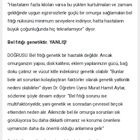
“Hastaların fazla kiloları varsa bu yükten kurtulmaları ve zamanı
geldiğinde uygun egzersizlerle güçlü bir omurga sağlamaları bel
fıtığı nüksünü minimum seviyelere indiriyor, hatta hastaların
büyük çoğunluğunda hiç tekrarlamıyor” diyor.
Bel fıtığı genetiktir. YANLIŞ!
DOĞRUSU: Bel fıtığı genetik bir hastalık değildir. Ancak
omurganızın yapısı, disk kalitesi, eklem yapılarınızın gücü, bağ
doku çatınız ve vücut kitle indeksiniz genetik olabilir. “Bunlar
bele ait sorunları kolaylaştıran faktörler olarak genetik yatkınlık
nedeni olabilirler” diyen Dr. Öğretim Üyesi Murat Hamit Aytar,
sözlerine şöyle devam ediyor: “Bel fıtığı sorunu ise
multifaktöriyeldir, yani genetik ve sonradan çevresel birçok
etkenden neden alır. Ailenizde bel ile omurga sorunları sık
görülüyorsa bu daha dikkatli olmanız ve koruma önerilere
uymanızın daha da önemli olduğu anlamına gelir.”