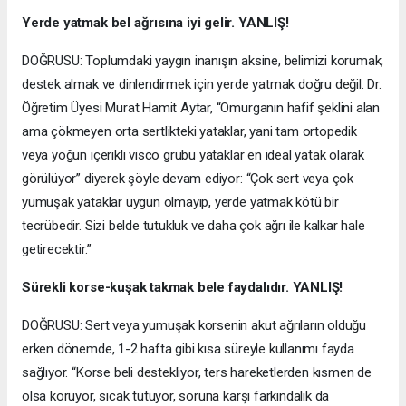
Yerde yatmak bel ağrısına iyi gelir. YANLIŞ!
DOĞRUSU: Toplumdaki yaygın inanışın aksine, belimizi korumak,
destek almak ve dinlendirmek için yerde yatmak doğru değil. Dr.
Öğretim Üyesi Murat Hamit Aytar, “Omurganın hafif şeklini alan
ama çökmeyen orta sertlikteki yataklar, yani tam ortopedik
veya yoğun içerikli visco grubu yataklar en ideal yatak olarak
görülüyor” diyerek şöyle devam ediyor: “Çok sert veya çok
yumuşak yataklar uygun olmayıp, yerde yatmak kötü bir
tecrübedir. Sizi belde tutukluk ve daha çok ağrı ile kalkar hale
getirecektir.”
Sürekli korse-kuşak takmak bele faydalıdır. YANLIŞ!
DOĞRUSU: Sert veya yumuşak korsenin akut ağrıların olduğu
erken dönemde, 1-2 hafta gibi kısa süreyle kullanımı fayda
sağlıyor. “Korse beli destekliyor, ters hareketlerden kısmen de
olsa koruyor, sıcak tutuyor, soruna karşı farkındalık da