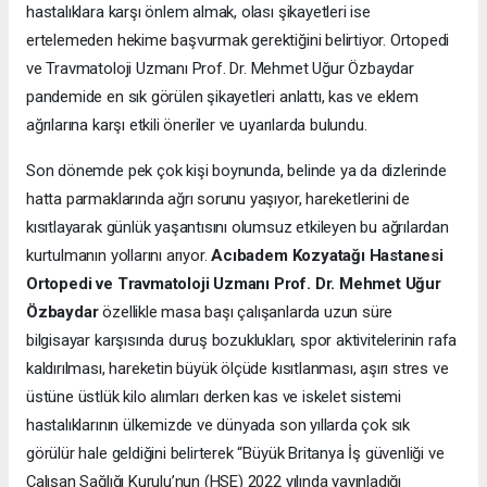
hastalıklara karşı önlem almak, olası şikayetleri ise
ertelemeden hekime başvurmak gerektiğini belirtiyor. Ortopedi
ve Travmatoloji Uzmanı Prof. Dr. Mehmet Uğur Özbaydar
pandemide en sık görülen şikayetleri anlattı, kas ve eklem
ağrılarına karşı etkili öneriler ve uyarılarda bulundu.
Son dönemde pek çok kişi boynunda, belinde ya da dizlerinde
hatta parmaklarında ağrı sorunu yaşıyor, hareketlerini de
kısıtlayarak günlük yaşantısını olumsuz etkileyen bu ağrılardan
kurtulmanın yollarını arıyor.
Acıbadem Kozyatağı Hastanesi
Ortopedi ve Travmatoloji Uzmanı Prof. Dr. Mehmet Uğur
Özbaydar
özellikle masa başı çalışanlarda uzun süre
bilgisayar karşısında duruş bozuklukları, spor aktivitelerinin rafa
kaldırılması, hareketin büyük ölçüde kısıtlanması, aşırı stres ve
üstüne üstlük kilo alımları derken kas ve iskelet sistemi
hastalıklarının ülkemizde ve dünyada son yıllarda çok sık
görülür hale geldiğini belirterek “Büyük Britanya İş güvenliği ve
Çalışan Sağlığı Kurulu’nun (HSE) 2022 yılında yayınladığı