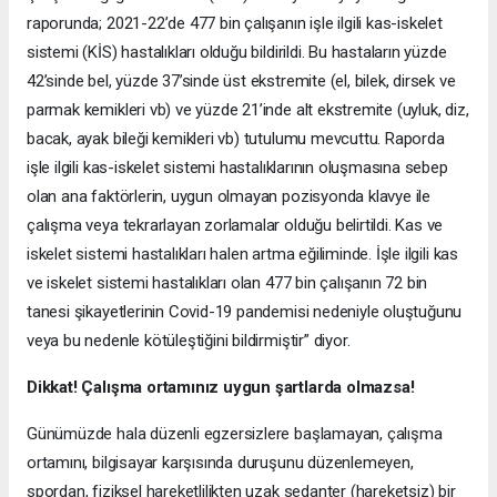
raporunda; 2021-22’de 477 bin çalışanın işle ilgili kas-iskelet
sistemi (KİS) hastalıkları olduğu bildirildi. Bu hastaların yüzde
42’sinde bel, yüzde 37’sinde üst ekstremite (el, bilek, dirsek ve
parmak kemikleri vb) ve yüzde 21’inde alt ekstremite (uyluk, diz,
bacak, ayak bileği kemikleri vb) tutulumu mevcuttu. Raporda
işle ilgili kas-iskelet sistemi hastalıklarının oluşmasına sebep
olan ana faktörlerin, uygun olmayan pozisyonda klavye ile
çalışma veya tekrarlayan zorlamalar olduğu belirtildi. Kas ve
iskelet sistemi hastalıkları halen artma eğiliminde. İşle ilgili kas
ve iskelet sistemi hastalıkları olan 477 bin çalışanın 72 bin
tanesi şikayetlerinin Covid-19 pandemisi nedeniyle oluştuğunu
veya bu nedenle kötüleştiğini bildirmiştir” diyor.
Dikkat! Çalışma ortamınız uygun şartlarda olmazsa!
Günümüzde hala düzenli egzersizlere başlamayan, çalışma
ortamını, bilgisayar karşısında duruşunu düzenlemeyen,
spordan, fiziksel hareketlilikten uzak sedanter (hareketsiz) bir