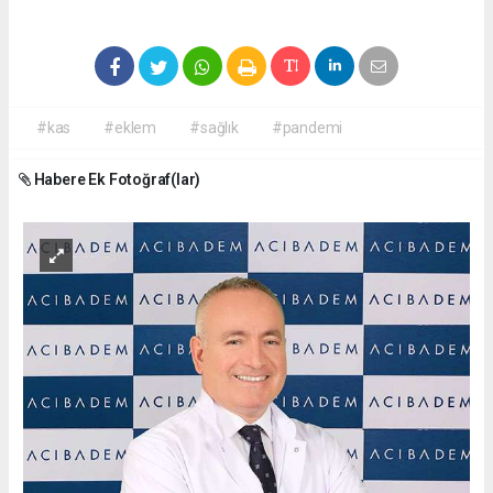
#kas
#eklem
#sağlık
#pandemi
Habere Ek Fotoğraf(lar)