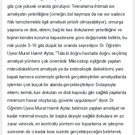
gibi çok yüksek oranda görülüyor. Tekrarlama ihtimali ise
ameliyatın yeterliliğine (örneğin; bel kayması da var ise sadece
fıtık temizlemekle ilgili ameliyat yeterli olmayabiliyor), omurga
yapısına ve disk, eklem, bağ ile kas dokularının yeterliliğine ve
kişinin kendini koruma kapasitesine göre değişmekle birlikte, bu
risk yüzde 5-10 gibi düşük bir oranda seyrediyor. Dr. Öğretim
Üyesi Murat Hamit Aytar, “Tabi ki doğru hastada doğru seçilmiş
ameliyat yöntemi çok önemlidir. Mikroskop eşliğinde yapılan
mikrodiskektomi ameliyatı ya da endoskopik diskektomi, yani
kapalı kamera sistemiyle girilerek gerçekleştirilen ameliyatlarda
işlemler çok küçük bir alanda gerçekleştiriliyor. Dolayısıyla
eklem, kemik, kas dokuları ve disk kapsülü gibi sağlıklı yapılarda
minimum hasar oluşturup, güvenle uygulanıyor” diyor. Dr.
Öğretim Üyesi Murat Hamit Aytar, belimize yapılan ameliyat ne
kadar minimal invaziv, bir başka deyişle sağlıklı dokulara en az
zarar verecek, en kontrollü yöntem ise toparlama ve iyileşme
süresinin de o kadar kısa sürede gerçekleşeceğini belirterek,