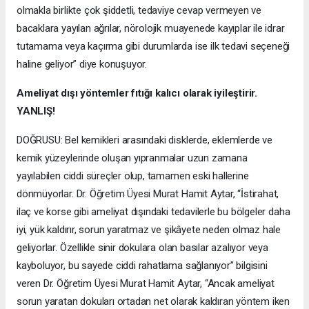
olmakla birlikte çok şiddetli, tedaviye cevap vermeyen ve
bacaklara yayılan ağrılar, nörolojik muayenede kayıplar ile idrar
tutamama veya kaçırma gibi durumlarda ise ilk tedavi seçeneği
haline geliyor” diye konuşuyor.
Ameliyat dışı yöntemler fıtığı kalıcı olarak iyileştirir.
YANLIŞ!
DOĞRUSU: Bel kemikleri arasındaki disklerde, eklemlerde ve
kemik yüzeylerinde oluşan yıpranmalar uzun zamana
yayılabilen ciddi süreçler olup, tamamen eski hallerine
dönmüyorlar. Dr. Öğretim Üyesi Murat Hamit Aytar, “İstirahat,
ilaç ve korse gibi ameliyat dışındaki tedavilerle bu bölgeler daha
iyi, yük kaldırır, sorun yaratmaz ve şikâyete neden olmaz hale
geliyorlar. Özellikle sinir dokulara olan basılar azalıyor veya
kayboluyor, bu sayede ciddi rahatlama sağlanıyor” bilgisini
veren Dr. Öğretim Üyesi Murat Hamit Aytar, “Ancak ameliyat
sorun yaratan dokuları ortadan net olarak kaldıran yöntem iken