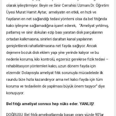
olarak iyileştirmiyor. Beyin ve Sinir Cerrahisi Uzmanı Dr. Öğretim
Üyesi Murat Hamit Aytar, ameliyatın en etkili, en hızlı ve
faydanın en net sağlandığı tedavi yöntemi olsa da bel fıtığında
kalıcı iyileşme sağlamadığına işaret ederek, “Ameliyat yırtılmış,
patlamış ve sinir dokuları ezip bası yaratan disk parçalarının
ortadan kalkmasına, sinirleri daraltan kanal yapılarının
genişletilerek rahatlatılmasına net fayda sağlıyor. Ancak
dejenere bozuk disk eklem yapı yine yerinde kalıyor ve bu
nedenle koruma, kilo kontrolü, egzersiz gerekirse fizik tedavi –
rehabilitasyon yöntemleri kalıcı, uzun dönem fayda için
elzemdir. Dolayısıyla ameliyat fıtık sorunuyla mücadelede ilk
raundu bize hızla kazandırıyor ama net kalıcı fayda için tüm
koruma ve tedavilerin de yapılması büyük önem taşıyor” diye
konuşuyor.
Bel fıtığı ameliyat sonrası hep nüks eder. YANLIŞ!
DOĞRUSU: Bel fıtığı ameliyatlarında başarı oranı yüzde 90’lar