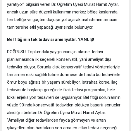
yaratıyor” bilgisini veren Dr. Öğretim Üyesi Murat Hamit Aytar,
ancak uzun süre düzenli kullanımın merkez bölge kaslarında
tembelliğe ve güçten düşüşe yol açarak asıl istenen amacın
tam tersine etki yapacağı uyarısında bulunuyor.
Bel fıtığının tek tedavisi ameliyattır. YANLIŞ!
DOĞRUSU: Toplumdaki yaygın inanışın aksine, tedavi
planlamasında ilk seçenek konservatif, yani ameliyat dışı
tedaviler oluyor. Sorunlu disk konservatif tedavi yöntemleriyle
tamamen eski sağlıklı haline dönmese de hasta bu tedavilerle
ömür boyu ağrısız bir yaşam sürebiliyor. İstirahat, korse, ilaç
tedavisi ile başlanıp gereğinde fizik tedavi programları, bele
lokal enjeksiyon tedavileri de uygulanıyor. Bel fıtığı sorunlarının
yüzde 90’ında konservatif tedaviden oldukça başarılı sonuçlar
alındığını belirten Dr. Öğretim Üyesi Murat Hamit Aytar,
”Ameliyat diğer tedavilerden fayda görmeyen ve artan
şikayetleri olan hastaların son ama en etkin tedavi seçeneği