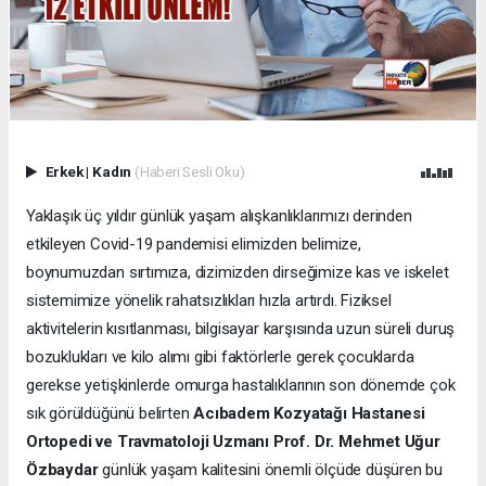
Erkek
|
Kadın
(Haberi Sesli Oku)
Yaklaşık üç yıldır günlük yaşam alışkanlıklarımızı derinden
etkileyen Covid-19 pandemisi elimizden belimize,
boynumuzdan sırtımıza, dizimizden dirseğimize kas ve iskelet
sistemimize yönelik rahatsızlıkları hızla artırdı. Fiziksel
aktivitelerin kısıtlanması, bilgisayar karşısında uzun süreli duruş
bozuklukları ve kilo alımı gibi faktörlerle gerek çocuklarda
gerekse yetişkinlerde omurga hastalıklarının son dönemde çok
sık görüldüğünü belirten
Acıbadem Kozyatağı Hastanesi
Ortopedi ve Travmatoloji Uzmanı Prof. Dr. Mehmet Uğur
Özbaydar
günlük yaşam kalitesini önemli ölçüde düşüren bu