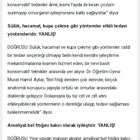
konservatif tedaviler ılımlı, kısmi fayda ile kesin çözüm
sunmayıp omurganın iyileşmesine katkı sağlıyorlar” diyor.
Sülük, hacamat, kupa çekme gibi yöntemler etkili tedavi
yöntemleridir. YANLIŞ!
DOĞRUSU: Sülük, hacamat ve kupa çekme gibi yöntemler ciddi
bir tedavi seçeneği olmayıp belin kendi kendini iyileştirme
mekanizmalarına kısmen hizmet eden, bir nevi basit
konservatif teknikler arasında yer alıyor. Dr. Öğretim Üyesi
Murat Hamit Aytar, “Bel fıtığı deriden çok derinde, birçok
anatomik koruyucu yapıyla örtülü ve omurlar arasındaki
disklerde gelişiyor. Dolayısıyla bu tür cilt ve cilt atını
etkileyebilecek yöntemlerin o derinliğe ulaşıp tedavi sağlaması
beklenmemelidir” diyor.
Ameliyat bel fıtığını kalıcı olarak iyileştirir. YANLIŞ!
DOĞRUSU: Yine yaygın inanışın aksine ameliyat bel fıtığını kalıcı