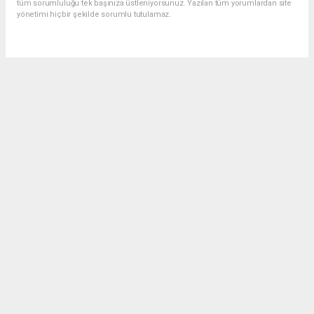
tüm sorumluluğu tek başınıza üstleniyorsunuz. Yazılan tüm yorumlardan site
yönetimi hiçbir şekilde sorumlu tutulamaz.