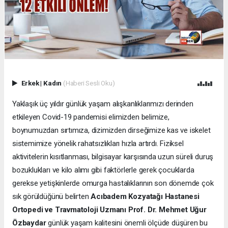
Erkek
|
Kadın
(Haberi Sesli Oku)
Yaklaşık üç yıldır günlük yaşam alışkanlıklarımızı derinden
etkileyen Covid-19 pandemisi elimizden belimize,
boynumuzdan sırtımıza, dizimizden dirseğimize kas ve iskelet
sistemimize yönelik rahatsızlıkları hızla artırdı. Fiziksel
aktivitelerin kısıtlanması, bilgisayar karşısında uzun süreli duruş
bozuklukları ve kilo alımı gibi faktörlerle gerek çocuklarda
gerekse yetişkinlerde omurga hastalıklarının son dönemde çok
sık görüldüğünü belirten
Acıbadem Kozyatağı Hastanesi
Ortopedi ve Travmatoloji Uzmanı Prof. Dr. Mehmet Uğur
Özbaydar
günlük yaşam kalitesini önemli ölçüde düşüren bu