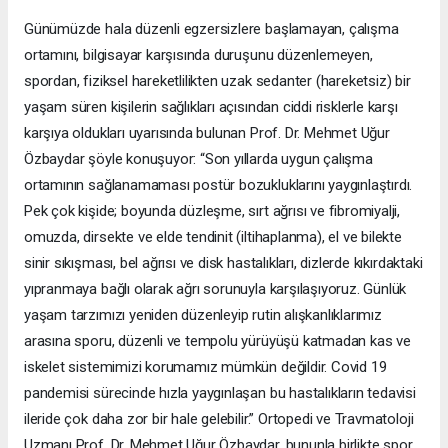
Günümüzde hala düzenli egzersizlere başlamayan, çalışma
ortamını, bilgisayar karşısında duruşunu düzenlemeyen,
spordan, fiziksel hareketlilikten uzak sedanter (hareketsiz) bir
yaşam süren kişilerin sağlıkları açısından ciddi risklerle karşı
karşıya oldukları uyarısında bulunan Prof. Dr. Mehmet Uğur
Özbaydar şöyle konuşuyor: “Son yıllarda uygun çalışma
ortamının sağlanamaması postür bozukluklarını yaygınlaştırdı.
Pek çok kişide; boyunda düzleşme, sırt ağrısı ve fibromiyalji,
omuzda, dirsekte ve elde tendinit (iltihaplanma), el ve bilekte
sinir sıkışması, bel ağrısı ve disk hastalıkları, dizlerde kıkırdaktaki
yıpranmaya bağlı olarak ağrı sorunuyla karşılaşıyoruz. Günlük
yaşam tarzımızı yeniden düzenleyip rutin alışkanlıklarımız
arasına sporu, düzenli ve tempolu yürüyüşü katmadan kas ve
iskelet sistemimizi korumamız mümkün değildir. Covid 19
pandemisi sürecinde hızla yaygınlaşan bu hastalıkların tedavisi
ileride çok daha zor bir hale gelebilir.” Ortopedi ve Travmatoloji
Uzmanı Prof. Dr. Mehmet Uğur Özbaydar, bununla birlikte spor