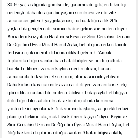
30-50 yaş aralığında görülse de, günümüzde gelişen teknoloji
nedeniyle daha durağan bir yaşam sürülmesi ve obezite
sorununun giderek yaygınlaşması, bu hastalığın artık 20’li
yaşlardaki gençlerin de sorunu haline gelmesine neden oluyor.
Acıbadem Kozyatağı Hastanesi Beyin ve Sinir Cerrahisi Uzmanı
Dr. Öğretim Üyesi Murat Hamit Aytar, bel fıtığında erken tanı ile
tedavinin çok önemli olduğuna dikkat çekerek, “Ancak
toplumda doğru sanılan bazı hatalı bilgiler ve bu doğrultuda
hareket edilmesi zaman kaybına neden oluyor, bunun
sonucunda tedaviden etkin sonuç alınmasını önleyebiliyor.
Daha kötüsü kas gücünde azalma, ilerleyen zamanda ise felç
gibi ciddi sorunlara bile neden olabiliyor. Dolayısıyla bel fıtığıyla
ilgili doğru bilgi sahibi olmak ve bu doğrultuda korunma
yöntemlerini uygulamak, fıtık sorunu başlamışsa gerekli tedavi
planı için hekime ulaşmak büyük önem taşıyor” diyor. Beyin ve
Sinir Cerrahisi Uzmanı Dr. Öğretim Üyesi Murat Hamit Aytar, bel
fıtığı hakkında toplumda doğru sanılan 9 hatalı bilgiyi anlattı;