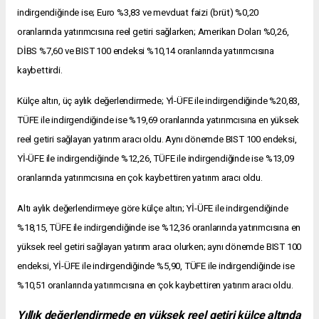
indirgendiğinde ise; Euro %3,83 ve mevduat faizi (brüt) %0,20
oranlarında yatırımcısına reel getiri sağlarken; Amerikan Doları %0,26,
DİBS %7,60 ve BIST 100 endeksi %10,14 oranlarında yatırımcısına
kaybettirdi.
Külçe altın, üç aylık değerlendirmede; Yİ-ÜFE ile indirgendiğinde %20,83,
TÜFE ile indirgendiğinde ise %19,69 oranlarında yatırımcısına en yüksek
reel getiri sağlayan yatırım aracı oldu. Aynı dönemde BIST 100 endeksi,
Yİ-ÜFE ile indirgendiğinde %12,26, TÜFE ile indirgendiğinde ise %13,09
oranlarında yatırımcısına en çok kaybettiren yatırım aracı oldu.
Altı aylık değerlendirmeye göre külçe altın; Yİ-ÜFE ile indirgendiğinde
%18,15, TÜFE ile indirgendiğinde ise %12,36 oranlarında yatırımcısına en
yüksek reel getiri sağlayan yatırım aracı olurken; aynı dönemde BIST 100
endeksi, Yİ-ÜFE ile indirgendiğinde %5,90, TÜFE ile indirgendiğinde ise
%10,51 oranlarında yatırımcısına en çok kaybettiren yatırım aracı oldu.
Yıllık değerlendirmede en yüksek reel getiri külçe altında