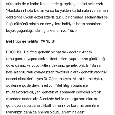
süresinin de o kadar kısa sürede gerçekleşeceğini belirterek,
“Hastaların fazla kiloları varsa bu yükten kurtulmaları ve zamanı
geldiğinde uygun egzersizlerle güçlü bir omurga sağlamaları bel
fıtığı nüksünü minimum seviyelere indiriyor, hatta hastaların
büyük çoğunluğunda hiç tekrarlamıyor” diyor.
Bel fıtığı genetiktir. YANLIŞ!
DOĞRUSU: Bel fıtığı genetik bir hastalık değildir. Ancak
omurganızın yapısı, disk kalitesi, eklem yapılarınızın gücü, bağ
doku çatınız ve vücut kitle indeksiniz genetik olabilir. “Bunlar
bele ait sorunları kolaylaştıran faktörler olarak genetik yatkınlık
nedeni olabilirler” diyen Dr. Öğretim Üyesi Murat Hamit Aytar,
sözlerine şöyle devam ediyor: “Bel fıtığı sorunu ise
multifaktöriyeldir, yani genetik ve sonradan çevresel birçok
etkenden neden alır. Ailenizde bel ile omurga sorunları sık
görülüyorsa bu daha dikkatli olmanız ve koruma önerilere
uymanızın daha da önemli olduğu anlamına gelir.”