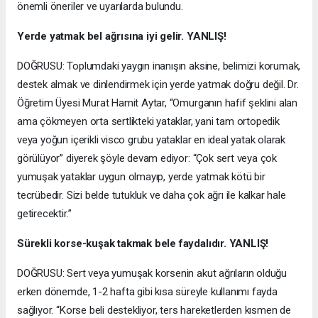
önemli öneriler ve uyarılarda bulundu.
Yerde yatmak bel ağrısına iyi gelir. YANLIŞ!
DOĞRUSU: Toplumdaki yaygın inanışın aksine, belimizi korumak,
destek almak ve dinlendirmek için yerde yatmak doğru değil. Dr.
Öğretim Üyesi Murat Hamit Aytar, “Omurganın hafif şeklini alan
ama çökmeyen orta sertlikteki yataklar, yani tam ortopedik
veya yoğun içerikli visco grubu yataklar en ideal yatak olarak
görülüyor” diyerek şöyle devam ediyor: “Çok sert veya çok
yumuşak yataklar uygun olmayıp, yerde yatmak kötü bir
tecrübedir. Sizi belde tutukluk ve daha çok ağrı ile kalkar hale
getirecektir.”
Sürekli korse-kuşak takmak bele faydalıdır. YANLIŞ!
DOĞRUSU: Sert veya yumuşak korsenin akut ağrıların olduğu
erken dönemde, 1-2 hafta gibi kısa süreyle kullanımı fayda
sağlıyor. “Korse beli destekliyor, ters hareketlerden kısmen de