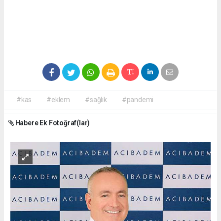
#kas
#eklem
#sağlık
#pandemi
Habere Ek Fotoğraf(lar)