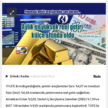
Erkek
|
Kadın
(Haberi Sesli Oku)
Yİ-ÜFE ile indirgendiğinde; yatırım araçlarından Euro %4,07 ve mevduat
faizi (brüt) %0,44 oranlarında yatırımcısına reel getiri sağlarken;
Amerikan Doları %0,03, Devlet İç Borçlanma Senetleri (DİBS) %7,39 ve
BIST 100 endeksi %9,93 oranlarında yatırımcısına kaybettirdi. TÜFE ile