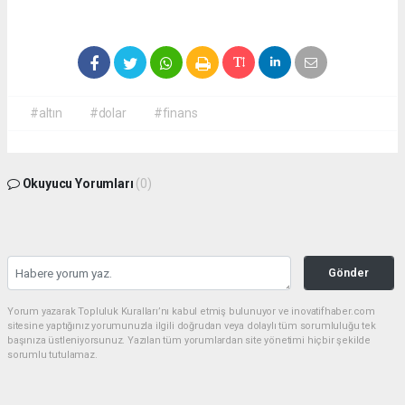
#altın
#dolar
#finans
Okuyucu Yorumları
(0)
Gönder
Yorum yazarak Topluluk Kuralları’nı kabul etmiş bulunuyor ve inovatifhaber.com
sitesine yaptığınız yorumunuzla ilgili doğrudan veya dolaylı tüm sorumluluğu tek
başınıza üstleniyorsunuz. Yazılan tüm yorumlardan site yönetimi hiçbir şekilde
sorumlu tutulamaz.