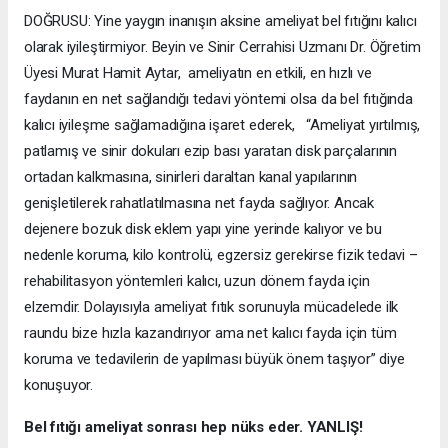
DOĞRUSU: Yine yaygın inanışın aksine ameliyat bel fıtığını kalıcı
olarak iyileştirmiyor. Beyin ve Sinir Cerrahisi Uzmanı Dr. Öğretim
Üyesi Murat Hamit Aytar, ameliyatın en etkili, en hızlı ve
faydanın en net sağlandığı tedavi yöntemi olsa da bel fıtığında
kalıcı iyileşme sağlamadığına işaret ederek, “Ameliyat yırtılmış,
patlamış ve sinir dokuları ezip bası yaratan disk parçalarının
ortadan kalkmasına, sinirleri daraltan kanal yapılarının
genişletilerek rahatlatılmasına net fayda sağlıyor. Ancak
dejenere bozuk disk eklem yapı yine yerinde kalıyor ve bu
nedenle koruma, kilo kontrolü, egzersiz gerekirse fizik tedavi –
rehabilitasyon yöntemleri kalıcı, uzun dönem fayda için
elzemdir. Dolayısıyla ameliyat fıtık sorunuyla mücadelede ilk
raundu bize hızla kazandırıyor ama net kalıcı fayda için tüm
koruma ve tedavilerin de yapılması büyük önem taşıyor” diye
konuşuyor.
Bel fıtığı ameliyat sonrası hep nüks eder. YANLIŞ!