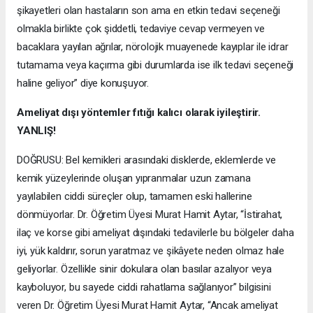
şikayetleri olan hastaların son ama en etkin tedavi seçeneği
olmakla birlikte çok şiddetli, tedaviye cevap vermeyen ve
bacaklara yayılan ağrılar, nörolojik muayenede kayıplar ile idrar
tutamama veya kaçırma gibi durumlarda ise ilk tedavi seçeneği
haline geliyor” diye konuşuyor.
Ameliyat dışı yöntemler fıtığı kalıcı olarak iyileştirir.
YANLIŞ!
DOĞRUSU: Bel kemikleri arasındaki disklerde, eklemlerde ve
kemik yüzeylerinde oluşan yıpranmalar uzun zamana
yayılabilen ciddi süreçler olup, tamamen eski hallerine
dönmüyorlar. Dr. Öğretim Üyesi Murat Hamit Aytar, “İstirahat,
ilaç ve korse gibi ameliyat dışındaki tedavilerle bu bölgeler daha
iyi, yük kaldırır, sorun yaratmaz ve şikâyete neden olmaz hale
geliyorlar. Özellikle sinir dokulara olan basılar azalıyor veya
kayboluyor, bu sayede ciddi rahatlama sağlanıyor” bilgisini
veren Dr. Öğretim Üyesi Murat Hamit Aytar, “Ancak ameliyat