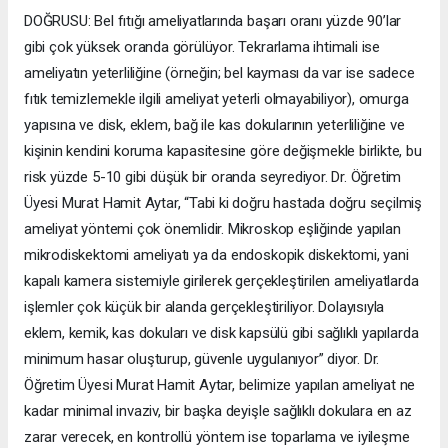
DOĞRUSU: Bel fıtığı ameliyatlarında başarı oranı yüzde 90’lar
gibi çok yüksek oranda görülüyor. Tekrarlama ihtimali ise
ameliyatın yeterliliğine (örneğin; bel kayması da var ise sadece
fıtık temizlemekle ilgili ameliyat yeterli olmayabiliyor), omurga
yapısına ve disk, eklem, bağ ile kas dokularının yeterliliğine ve
kişinin kendini koruma kapasitesine göre değişmekle birlikte, bu
risk yüzde 5-10 gibi düşük bir oranda seyrediyor. Dr. Öğretim
Üyesi Murat Hamit Aytar, “Tabi ki doğru hastada doğru seçilmiş
ameliyat yöntemi çok önemlidir. Mikroskop eşliğinde yapılan
mikrodiskektomi ameliyatı ya da endoskopik diskektomi, yani
kapalı kamera sistemiyle girilerek gerçekleştirilen ameliyatlarda
işlemler çok küçük bir alanda gerçekleştiriliyor. Dolayısıyla
eklem, kemik, kas dokuları ve disk kapsülü gibi sağlıklı yapılarda
minimum hasar oluşturup, güvenle uygulanıyor” diyor. Dr.
Öğretim Üyesi Murat Hamit Aytar, belimize yapılan ameliyat ne
kadar minimal invaziv, bir başka deyişle sağlıklı dokulara en az
zarar verecek, en kontrollü yöntem ise toparlama ve iyileşme