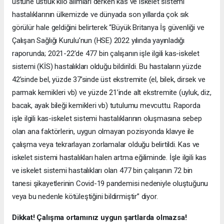
üstüne üstlük kilo alımları derken kas ve iskelet sistemi
hastalıklarının ülkemizde ve dünyada son yıllarda çok sık
görülür hale geldiğini belirterek “Büyük Britanya İş güvenliği ve
Çalışan Sağlığı Kurulu’nun (HSE) 2022 yılında yayınladığı
raporunda; 2021-22’de 477 bin çalışanın işle ilgili kas-iskelet
sistemi (KİS) hastalıkları olduğu bildirildi. Bu hastaların yüzde
42’sinde bel, yüzde 37’sinde üst ekstremite (el, bilek, dirsek ve
parmak kemikleri vb) ve yüzde 21’inde alt ekstremite (uyluk, diz,
bacak, ayak bileği kemikleri vb) tutulumu mevcuttu. Raporda
işle ilgili kas-iskelet sistemi hastalıklarının oluşmasına sebep
olan ana faktörlerin, uygun olmayan pozisyonda klavye ile
çalışma veya tekrarlayan zorlamalar olduğu belirtildi. Kas ve
iskelet sistemi hastalıkları halen artma eğiliminde. İşle ilgili kas
ve iskelet sistemi hastalıkları olan 477 bin çalışanın 72 bin
tanesi şikayetlerinin Covid-19 pandemisi nedeniyle oluştuğunu
veya bu nedenle kötüleştiğini bildirmiştir” diyor.
Dikkat! Çalışma ortamınız uygun şartlarda olmazsa!