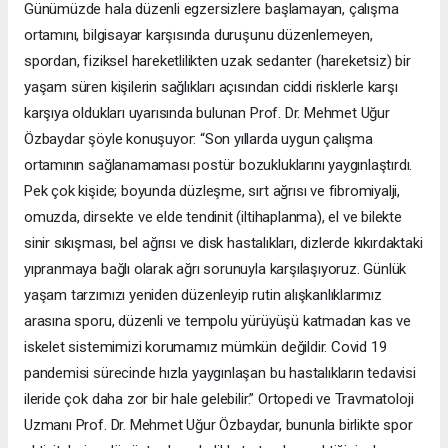
Günümüzde hala düzenli egzersizlere başlamayan, çalışma
ortamını, bilgisayar karşısında duruşunu düzenlemeyen,
spordan, fiziksel hareketlilikten uzak sedanter (hareketsiz) bir
yaşam süren kişilerin sağlıkları açısından ciddi risklerle karşı
karşıya oldukları uyarısında bulunan Prof. Dr. Mehmet Uğur
Özbaydar şöyle konuşuyor: “Son yıllarda uygun çalışma
ortamının sağlanamaması postür bozukluklarını yaygınlaştırdı.
Pek çok kişide; boyunda düzleşme, sırt ağrısı ve fibromiyalji,
omuzda, dirsekte ve elde tendinit (iltihaplanma), el ve bilekte
sinir sıkışması, bel ağrısı ve disk hastalıkları, dizlerde kıkırdaktaki
yıpranmaya bağlı olarak ağrı sorunuyla karşılaşıyoruz. Günlük
yaşam tarzımızı yeniden düzenleyip rutin alışkanlıklarımız
arasına sporu, düzenli ve tempolu yürüyüşü katmadan kas ve
iskelet sistemimizi korumamız mümkün değildir. Covid 19
pandemisi sürecinde hızla yaygınlaşan bu hastalıkların tedavisi
ileride çok daha zor bir hale gelebilir.” Ortopedi ve Travmatoloji
Uzmanı Prof. Dr. Mehmet Uğur Özbaydar, bununla birlikte spor