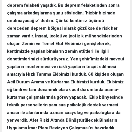
deprem felaketi yaşadık. Bu deprem felaketinden sonra
çalışma arkadaşlarıma şunu söyledim; ‘hiçbir biçimde
unutmayacağız’ dedim. Çünkü kentimiz üçüncü
dereceden deprem bölgesi olarak gözükse de risk her
zaman vardır. İnşaat, jeoloji ve jeofizik mühendislerinden
oluşan Zemin ve Temel Etüt Ekibimizi genişleterek,
kentimizde yapılan binaların zemin etütleri ile ilgili
denetimlerimizi sürdürüyoruz. Yenişehir’imizdeki mevcut
yapıların incelenmesi ve riskli yapıların tespit edilmesi
amacıyla Hızlı Tarama Ekibimizi kurduk. 60 kişiden oluşan
Acil Durum Arama ve Kurtarma Ekibimizi kurduk. Ekibimiz
eğitimli ve tam donanımlı olarak acil durumlarda arama-
kurtarma çalışmalarında görev yapacak. Ekip bünyesinde
teknik personellerin yanı sıra psikolojik destek vermesi
amacı ile alanlarında uzman sosyolog ve psikologlara da
yer verdik. Afet Riski Altında Dönüştürülecek Binaların
Uygulama İmar Planı Revizyon Çalışması’nı hazırladık.