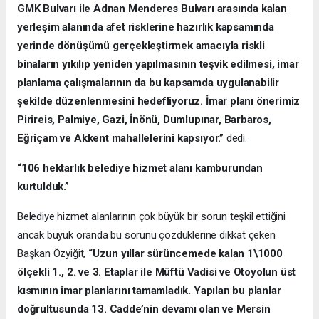
GMK Bulvarı ile Adnan Menderes Bulvarı arasında kalan
yerleşim alanında afet risklerine hazırlık kapsamında
yerinde dönüşümü gerçekleştirmek amacıyla riskli
binaların yıkılıp yeniden yapılmasının teşvik edilmesi, imar
planlama çalışmalarının da bu kapsamda uygulanabilir
şekilde düzenlenmesini hedefliyoruz. İmar planı önerimiz
Pirireis, Palmiye, Gazi, İnönü, Dumlupınar, Barbaros,
Eğriçam ve Akkent mahallelerini kapsıyor.”
dedi.
“106 hektarlık belediye hizmet alanı kamburundan
kurtulduk.”
Belediye hizmet alanlarının çok büyük bir sorun teşkil ettiğini
ancak büyük oranda bu sorunu çözdüklerine dikkat çeken
Başkan Özyiğit,
“Uzun yıllar sürüncemede kalan 1\1000
ölçekli 1., 2. ve 3. Etaplar ile Müftü Vadisi ve Otoyolun üst
kısmının imar planlarını tamamladık. Yapılan bu planlar
doğrultusunda 13. Cadde’nin devamı olan ve Mersin