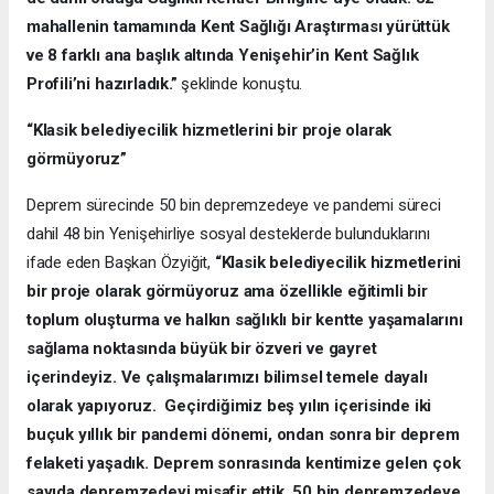
mahallenin tamamında Kent Sağlığı Araştırması yürüttük
ve 8 farklı ana başlık altında Yenişehir’in Kent Sağlık
Profili’ni hazırladık.”
şeklinde konuştu.
“Klasik belediyecilik hizmetlerini bir proje olarak
görmüyoruz”
Deprem sürecinde 50 bin depremzedeye ve pandemi süreci
dahil 48 bin Yenişehirliye sosyal desteklerde bulunduklarını
ifade eden Başkan Özyiğit,
“Klasik belediyecilik hizmetlerini
bir proje olarak görmüyoruz ama özellikle eğitimli bir
toplum oluşturma ve halkın sağlıklı bir kentte yaşamalarını
sağlama noktasında büyük bir özveri ve gayret
içerindeyiz. Ve çalışmalarımızı bilimsel temele dayalı
olarak yapıyoruz. Geçirdiğimiz beş yılın içerisinde iki
buçuk yıllık bir pandemi dönemi, ondan sonra bir deprem
felaketi yaşadık. Deprem sonrasında kentimize gelen çok
sayıda depremzedeyi misafir ettik. 50 bin depremzedeye