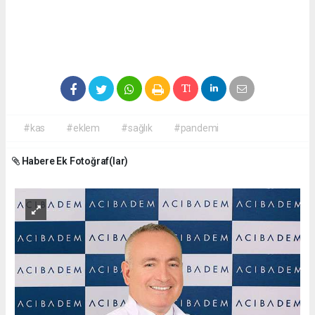
#kas
#eklem
#sağlık
#pandemi
Habere Ek Fotoğraf(lar)