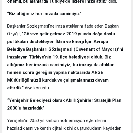
önemli, bu alanlarda Türkiye’de ilklere imza attık.”
dedi.
“Biz attığımız her imzada samimiyiz”
Başkanlar Sözleşmesi’ne imza attıklarını ifade eden Başkan
Özyiğit,
“Göreve gelir gelmez 2019 yılında doğa dostu
politikaları destekleyen İklim ve Enerji İçin Avrupa
Belediye Başkanları Sözleşmesi (Covenant of Mayors)’ni
imzalayan Türkiye’nin 19. ilçe belediyesi olduk. Biz
attığımız her imzada samimiyiz, bu imzayı da attıktan
hemen sonra gereğini yapma noktasında ARGE
Müdürlüğümüzü kurduk ve çalışmalarımızı devam
ettirdik.”
diye konuştu.
“Yenişehir Belediyesi olarak Akıllı Şehirler Stratejik Plan
2030’u hazırladık”
Yenişehir’in 2050 yılı karbon nötr emisyon eylemlerini
hazırladıklarını ve kentin dijital ikizini oluşturduklarını kaydeden