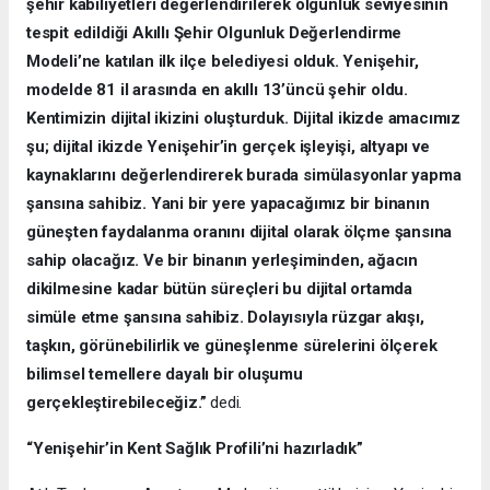
şehir kabiliyetleri değerlendirilerek olgunluk seviyesinin
tespit edildiği Akıllı Şehir Olgunluk Değerlendirme
Modeli’ne katılan ilk ilçe belediyesi olduk. Yenişehir,
modelde 81 il arasında en akıllı 13’üncü şehir oldu.
Kentimizin dijital ikizini oluşturduk. Dijital ikizde amacımız
şu; dijital ikizde Yenişehir’in gerçek işleyişi, altyapı ve
kaynaklarını değerlendirerek burada simülasyonlar yapma
şansına sahibiz. Yani bir yere yapacağımız bir binanın
güneşten faydalanma oranını dijital olarak ölçme şansına
sahip olacağız. Ve bir binanın yerleşiminden, ağacın
dikilmesine kadar bütün süreçleri bu dijital ortamda
simüle etme şansına sahibiz. Dolayısıyla rüzgar akışı,
taşkın, görünebilirlik ve güneşlenme sürelerini ölçerek
bilimsel temellere dayalı bir oluşumu
gerçekleştirebileceğiz.”
dedi.
“Yenişehir’in Kent Sağlık Profili’ni hazırladık”