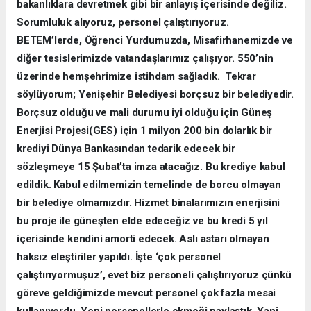
bakanlıklara devretmek gibi bir anlayış içerisinde değiliz.
Sorumluluk alıyoruz, personel çalıştırıyoruz.
BETEM’lerde, Öğrenci Yurdumuzda, Misafirhanemizde ve
diğer tesislerimizde vatandaşlarımız çalışıyor. 550’nin
üzerinde hemşehrimize istihdam sağladık. Tekrar
söylüyorum; Yenişehir Belediyesi borçsuz bir belediyedir.
Borçsuz olduğu ve mali durumu iyi olduğu için Güneş
Enerjisi Projesi(GES) için 1 milyon 200 bin dolarlık bir
krediyi Dünya Bankasından tedarik edecek bir
sözleşmeye 15 Şubat’ta imza atacağız. Bu krediye kabul
edildik. Kabul edilmemizin temelinde de borcu olmayan
bir belediye olmamızdır. Hizmet binalarımızın enerjisini
bu proje ile güneşten elde edeceğiz ve bu kredi 5 yıl
içerisinde kendini amorti edecek. Aslı astarı olmayan
haksız eleştiriler yapıldı. İşte ‘çok personel
çalıştırıyormuşuz’, evet biz personeli çalıştırıyoruz çünkü
göreve geldiğimizde mevcut personel çok fazla mesai
kullanıyordu. Yeni personellerle ekmeği paylaştık. Yani