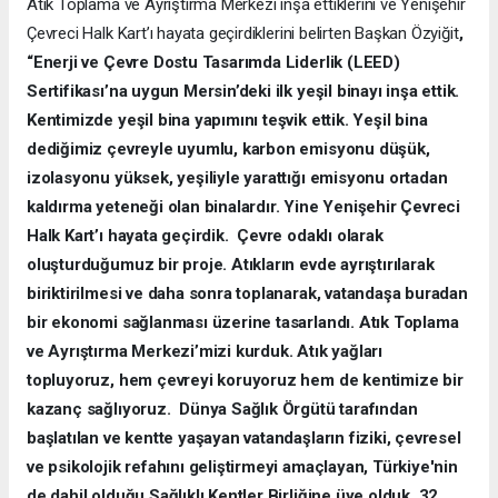
Atık Toplama ve Ayrıştırma Merkezi inşa ettiklerini ve Yenişehir
Çevreci Halk Kart’ı hayata geçirdiklerini belirten Başkan Özyiğit
,
“Enerji ve Çevre Dostu Tasarımda Liderlik (LEED)
Sertifikası’na uygun Mersin’deki ilk yeşil binayı inşa ettik.
Kentimizde yeşil bina yapımını teşvik ettik. Yeşil bina
dediğimiz çevreyle uyumlu, karbon emisyonu düşük,
izolasyonu yüksek, yeşiliyle yarattığı emisyonu ortadan
kaldırma yeteneği olan binalardır. Yine Yenişehir Çevreci
Halk Kart’ı hayata geçirdik. Çevre odaklı olarak
oluşturduğumuz bir proje. Atıkların evde ayrıştırılarak
biriktirilmesi ve daha sonra toplanarak, vatandaşa buradan
bir ekonomi sağlanması üzerine tasarlandı. Atık Toplama
ve Ayrıştırma Merkezi’mizi kurduk. Atık yağları
topluyoruz, hem çevreyi koruyoruz hem de kentimize bir
kazanç sağlıyoruz. Dünya Sağlık Örgütü tarafından
başlatılan ve kentte yaşayan vatandaşların fiziki, çevresel
ve psikolojik refahını geliştirmeyi amaçlayan, Türkiye'nin
de dahil olduğu Sağlıklı Kentler Birliğine üye olduk. 32