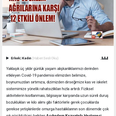
Erkek
|
Kadın
(Haberi Sesli Oku)
Yaklaşık üç yıldır günlük yaşam alışkanlıklarımızı derinden
etkileyen Covid-19 pandemisi elimizden belimize,
boynumuzdan sırtımıza, dizimizden dirseğimize kas ve iskelet
sistemimize yönelik rahatsızlıkları hızla artırdı. Fiziksel
aktivitelerin kısıtlanması, bilgisayar karşısında uzun süreli duruş
bozuklukları ve kilo alımı gibi faktörlerle gerek çocuklarda
gerekse yetişkinlerde omurga hastalıklarının son dönemde çok
sık görüldüğünü belirten
Acıbadem Kozyatağı Hastanesi