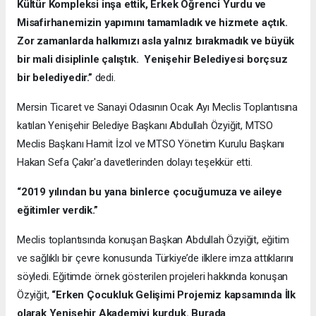
Kültür Kompleksi inşa ettik, Erkek Öğrenci Yurdu ve
Misafirhanemizin yapımını tamamladık ve hizmete açtık.
Zor zamanlarda halkımızı asla yalnız bırakmadık ve büyük
bir mali disiplinle çalıştık. Yenişehir Belediyesi borçsuz
bir belediyedir.”
dedi.
Mersin Ticaret ve Sanayi Odasının Ocak Ayı Meclis Toplantısına
katılan Yenişehir Belediye Başkanı Abdullah Özyiğit, MTSO
Meclis Başkanı Hamit İzol ve MTSO Yönetim Kurulu Başkanı
Hakan Sefa Çakır'a davetlerinden dolayı teşekkür etti.
“2019 yılından bu yana binlerce çocuğumuza ve aileye
eğitimler verdik.”
Meclis toplantısında konuşan Başkan Abdullah Özyiğit, eğitim
ve sağlıklı bir çevre konusunda Türkiye’de ilklere imza attıklarını
söyledi. Eğitimde örnek gösterilen projeleri hakkında konuşan
Özyiğit,
“Erken Çocukluk Gelişimi Projemiz kapsamında İlk
olarak Yenişehir Akademiyi kurduk. Burada