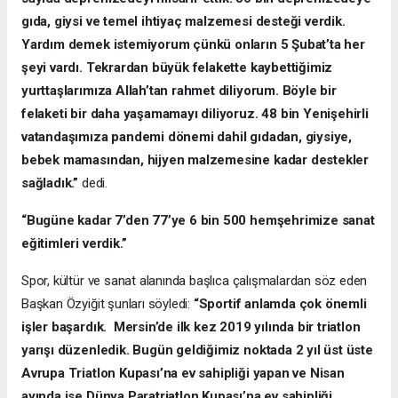
gıda, giysi ve temel ihtiyaç malzemesi desteği verdik.
Yardım demek istemiyorum çünkü onların 5 Şubat’ta her
şeyi vardı. Tekrardan büyük felakette kaybettiğimiz
yurttaşlarımıza Allah’tan rahmet diliyorum. Böyle bir
felaketi bir daha yaşamamayı diliyoruz. 48 bin Yenişehirli
vatandaşımıza pandemi dönemi dahil gıdadan, giysiye,
bebek mamasından, hijyen malzemesine kadar destekler
sağladık.”
dedi.
“Bugüne kadar 7’den 77’ye 6 bin 500 hemşehrimize sanat
eğitimleri verdik.”
Spor, kültür ve sanat alanında başlıca çalışmalardan söz eden
Başkan Özyiğit şunları söyledi:
“Sportif anlamda çok önemli
işler başardık. Mersin’de ilk kez 2019 yılında bir triatlon
yarışı düzenledik. Bugün geldiğimiz noktada 2 yıl üst üste
Avrupa Triatlon Kupası’na ev sahipliği yapan ve Nisan
ayında ise Dünya Paratriatlon Kupası’na ev sahipliği