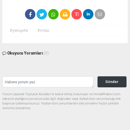
#yenişehir
#mtso
Okuyucu Yorumları
(0)
Gönder
Yorum yazarak Topluluk Kuralları’nı kabul etmiş bulunuyor ve inovatifhaber.com
sitesine yaptığınız yorumunuzla ilgili doğrudan veya dolaylı tüm sorumluluğu tek
başınıza üstleniyorsunuz. Yazılan tüm yorumlardan site yönetimi hiçbir şekilde
sorumlu tutulamaz.