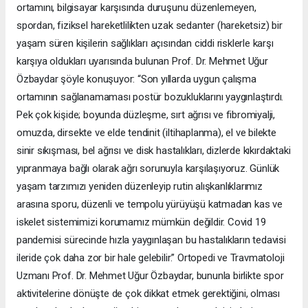
ortamını, bilgisayar karşısında duruşunu düzenlemeyen,
spordan, fiziksel hareketlilikten uzak sedanter (hareketsiz) bir
yaşam süren kişilerin sağlıkları açısından ciddi risklerle karşı
karşıya oldukları uyarısında bulunan Prof. Dr. Mehmet Uğur
Özbaydar şöyle konuşuyor: “Son yıllarda uygun çalışma
ortamının sağlanamaması postür bozukluklarını yaygınlaştırdı.
Pek çok kişide; boyunda düzleşme, sırt ağrısı ve fibromiyalji,
omuzda, dirsekte ve elde tendinit (iltihaplanma), el ve bilekte
sinir sıkışması, bel ağrısı ve disk hastalıkları, dizlerde kıkırdaktaki
yıpranmaya bağlı olarak ağrı sorunuyla karşılaşıyoruz. Günlük
yaşam tarzımızı yeniden düzenleyip rutin alışkanlıklarımız
arasına sporu, düzenli ve tempolu yürüyüşü katmadan kas ve
iskelet sistemimizi korumamız mümkün değildir. Covid 19
pandemisi sürecinde hızla yaygınlaşan bu hastalıkların tedavisi
ileride çok daha zor bir hale gelebilir.” Ortopedi ve Travmatoloji
Uzmanı Prof. Dr. Mehmet Uğur Özbaydar, bununla birlikte spor
aktivitelerine dönüşte de çok dikkat etmek gerektiğini, olması