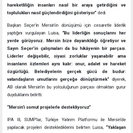
hareketliliğin insanları nasıl bir araya getirdiğini ve
toplulukları nasıl güçlendirdiğini gösteriyor”
dedi.
Başkan Seçer’in Mersin’in dönüşümü için cesaretle liderlik
yaptığını vurgulayan Luisa,
“Bu liderliğin sonuçlarını her
yerde görüyoruz. Mersin bize dayanıklılığı öğretiyor ve
Sayın Seçer’in çalışmaları da bu hikâyenin bir parçası.
Liderler değişebilir, siyasi zorluklar yaşanabilir ama
insanların özlemleri aynı kalır: onur, adalet ve hareket
özgürlüğü. Belediyelerin gerçek gücü de budur:
vatandaşların umutlarını gerçeğe dönüştürmek”
diyerek,
AB olarak Mersin’in bu yolculuğunun parçası olmaktan gurur
duyduklarını belirtti.
“Mersin’i somut projelerle destekliyoruz”
IPA III, SUMP’lar, Türkiye Yatırım Platformu ile Mersin’de
yapılacak projeleri desteklediklerini belirten Luisa,
“Yaklaşan