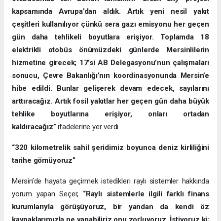
kapsamında Avrupa’dan aldık. Artık yeni nesil yakıt
çeşitleri kullanılıyor çünkü sera gazı emisyonu her geçen
gün daha tehlikeli boyutlara erişiyor. Toplamda 18
elektrikli otobüs önümüzdeki günlerde Mersinlilerin
hizmetine girecek; 17’si AB Delegasyonu’nun çalışmaları
sonucu, Çevre Bakanlığı’nın koordinasyonunda Mersin’e
hibe edildi. Bunlar gelişerek devam edecek, sayılarını
arttıracağız. Artık fosil yakıtlar her geçen gün daha büyük
tehlike boyutlarına erişiyor, onları ortadan
kaldıracağız”
ifadelerine yer verdi.
“320 kilometrelik sahil şeridimiz boyunca deniz kirliliğini
tarihe gömüyoruz”
Mersin’de hayata geçirmek istedikleri raylı sistemler hakkında
yorum yapan Seçer,
“Raylı sistemlerle ilgili farklı finans
kurumlarıyla görüşüyoruz, bir yandan da kendi öz
kaynaklarımızla ne yapabiliriz onu zorluyoruz. İstiyoruz ki;