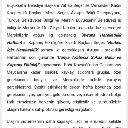
Büyükşehir Belediye Başkanı Vahap Seçer ile Mersinden Kadın
Kooperatifi Başkanı Meral Seçer; Avrupa Birliği Delegasyonu,
Türkiye Belediyeler Birliği ve Mersin Büyükşehir Belediyesi iş
birliği ile Mersin’de 16-22 Eylül tarihleri arasında düzenlenen ve
Mersinlilerin yoğun ilgi gösterdiği
‘Avrupa Hareketlilik
Haftası’
nın Kapanış Etkinliği’ne katıldı. Başkan Seçer,
‘Herkes
İçin Hareketlilik’
teması ile gerçekleşen Avrupa Hareketlilik
Haftası’nın son gününde
‘Dünya Arabasız Sokak Günü ve
Kapanış Etkinliği’
kapsamında Babil Kavşağı’ndan Galatasaray
Meydanı’na kadar; bisiklet, kaykay, scooterli gruplar, özel
gereksinimli bireyler ve Mersinlilerle birlikte yürüyüş
gerçekleştirdi. Çeşitli etkinliklerle geçen hafta boyunca özel
gereksinim, yaş, cinsiyet, gelir durumu veya ikamet edilen bölge
fark etmeksizin herkesin güvenli, erişilebilir ve sürdürülebilir
ulaşım hakkına sahip olması gerektiği vurgulandı.
Ulaşım sistemlerinin daha kapsayıcı, adil ve erişilebilir şekilde