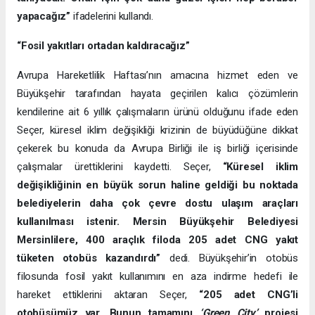
yapacağız”
ifadelerini kullandı.
“Fosil yakıtları ortadan kaldıracağız”
Avrupa Hareketlilik Haftası’nın amacına hizmet eden ve
Büyükşehir tarafından hayata geçirilen kalıcı çözümlerin
kendilerine ait 6 yıllık çalışmaların ürünü olduğunu ifade eden
Seçer, küresel iklim değişikliği krizinin de büyüdüğüne dikkat
çekerek bu konuda da Avrupa Birliği ile iş birliği içerisinde
çalışmalar ürettiklerini kaydetti. Seçer,
“Küresel iklim
değişikliğinin en büyük sorun haline geldiği bu noktada
belediyelerin daha çok çevre dostu ulaşım araçları
kullanılması istenir. Mersin Büyükşehir Belediyesi
Mersinlilere, 400 araçlık filoda 205 adet CNG yakıt
tüketen otobüs kazandırdı”
dedi. Büyükşehir’in otobüs
filosunda fosil yakıt kullanımını en aza indirme hedefi ile
hareket ettiklerini aktaran Seçer,
“205 adet CNG’li
otobüsümüz var. Bunun tamamını
‘Green City’
projesi