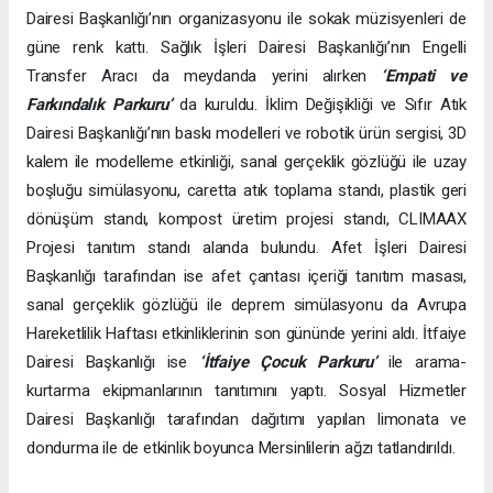
Dairesi Başkanlığı’nın organizasyonu ile sokak müzisyenleri de
güne renk kattı. Sağlık İşleri Dairesi Başkanlığı’nın Engelli
Transfer Aracı da meydanda yerini alırken
‘Empati ve
Farkındalık Parkuru’
da kuruldu. İklim Değişikliği ve Sıfır Atık
Dairesi Başkanlığı’nın baskı modelleri ve robotik ürün sergisi, 3D
kalem ile modelleme etkinliği, sanal gerçeklik gözlüğü ile uzay
boşluğu simülasyonu, caretta atık toplama standı, plastik geri
dönüşüm standı, kompost üretim projesi standı, CLIMAAX
Projesi tanıtım standı alanda bulundu. Afet İşleri Dairesi
Başkanlığı tarafından ise afet çantası içeriği tanıtım masası,
sanal gerçeklik gözlüğü ile deprem simülasyonu da Avrupa
Hareketlilik Haftası etkinliklerinin son gününde yerini aldı. İtfaiye
Dairesi Başkanlığı ise
‘İtfaiye Çocuk Parkuru’
ile arama-
kurtarma ekipmanlarının tanıtımını yaptı. Sosyal Hizmetler
Dairesi Başkanlığı tarafından dağıtımı yapılan limonata ve
dondurma ile de etkinlik boyunca Mersinlilerin ağzı tatlandırıldı.