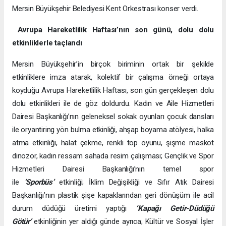
Mersin Büyükşehir Belediyesi Kent Orkestrası konser verdi.
Avrupa Hareketlilik Haftası’nın son günü, dolu dolu
etkinliklerle taçlandı
Mersin Büyükşehir’in birçok biriminin ortak bir şekilde
etkinliklere imza atarak, kolektif bir çalışma örneği ortaya
koyduğu Avrupa Hareketlilik Haftası, son gün gerçekleşen dolu
dolu etkinlikleri ile de göz doldurdu. Kadın ve Aile Hizmetleri
Dairesi Başkanlığı’nın geleneksel sokak oyunları çocuk dansları
ile oryantiring yön bulma etkinliği, ahşap boyama atölyesi, halka
atma etkinliği, halat çekme, renkli top oyunu, şişme maskot
dinozor, kadın ressam sahada resim çalışması; Gençlik ve Spor
Hizmetleri Dairesi Başkanlığı’nın temel spor
ile
‘Sporbüs’
etkinliği; İklim Değişikliği ve Sıfır Atık Dairesi
Başkanlığı’nın plastik şişe kapaklarından geri dönüşüm ile acil
durum düdüğü üretimi yaptığı
‘Kapağı Getir-Düdüğü
Götür’
etkinliğinin yer aldığı günde ayrıca; Kültür ve Sosyal İşler