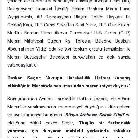
yeniden ele alınmasını hedefleyen etkinliğe, Avrupa Birliği (AB)
Delegasyonu Finansal İşbirliği Bölüm Başkanı Maria Luisa
Wyganowski, AB Delegasyonu Ulaşım Bölüm Başkanı Dr.
Göktuğ Kara, TBB Genel Sekreteri Suat Yıldız, TBB Özel Kalem
Müdürü Nurdan Türeci Akova, Cumhuriyet Halk Partisi (CHP)
Mersin Milletvekili Gülcan Kış, Toroslar Belediye Başkanı
Abdurrahman Yıldız, oda ve sivil toplum örgütü temsilcileri ile
Mersin Büyükşehir Belediyesi bürokratları ve çok sayıda
vatandaş katıldı.
Başkan Seçer: “Avrupa Hareketlilik Haftası kapanış
etkinliğinin Mersin’de yapılmasından memnuniyet duyduk”
Konuşmasında Avrupa Hareketlilik Haftası kapanış etkinliğinin
Mersin’de yapılmasından memnuniyet duyduğunu dile getiren
ve aynı zamanda bu günün
‘Dünya Arabasız Sokak Günü’
de
olduğuna dikkat çeken Seçer,
“Bugün bir farkındalık
yaratmak için dünyanın muhtelif yerlerinde sokaklar