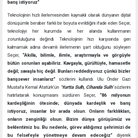
barış istiyoruz”
Teknolojinin hızlı ilerlemesinden kaynaklı olarak dünyanın dijital
dönüşümle beraber farklı bir boyuta evrildiğini ifade eden Seçer,
teknolojiyi her kurumda ve her alanda kullanmanın
zorunluluğuna değindi. Teknolojinin hızı karşısında geri
kalmamak adına devamlı ilerlemenin şart olduğunu söyleyen
Seçer,
“Akılla, bilimle, ilimle, araştırmayla ve görgüyle
bütün sorunları aşabiliriz. Kavgayla, gürültüyle, hamasetle
değil; savaşla hiç değil. Bunları reddediyoruz çünkü bizler
barışsever insanlarız”
sözlerini kullandı. Ulu Önder Gazi
Mustafa Kemal Atatürk’ün
‘Yurtta Sulh, Cihanda Sulh’
sözlerini
hatırlatarak konuşmasını sürdüren Seçer,
“86 milyonun
kardeşliğinin ötesinde; dünyada kardeşlik ve barış
istiyoruz, insanlar bir arada olsun. Onların farklılıkları,
onların zenginliği olsun. Bizim dünya görüşümüz ve
beklentimiz bu. Bu nedenle, görev aldığımız şehrimizi de
bu felsefeyle yönetmeye devam edeceğiz”
diyerek