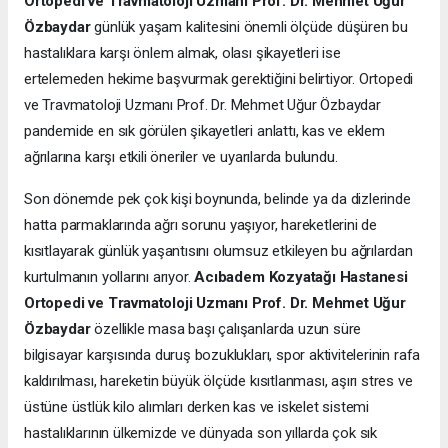
Ortopedi ve Travmatoloji Uzmanı Prof. Dr. Mehmet Uğur
Özbaydar
günlük yaşam kalitesini önemli ölçüde düşüren bu
hastalıklara karşı önlem almak, olası şikayetleri ise
ertelemeden hekime başvurmak gerektiğini belirtiyor. Ortopedi
ve Travmatoloji Uzmanı Prof. Dr. Mehmet Uğur Özbaydar
pandemide en sık görülen şikayetleri anlattı, kas ve eklem
ağrılarına karşı etkili öneriler ve uyarılarda bulundu.
Son dönemde pek çok kişi boynunda, belinde ya da dizlerinde
hatta parmaklarında ağrı sorunu yaşıyor, hareketlerini de
kısıtlayarak günlük yaşantısını olumsuz etkileyen bu ağrılardan
kurtulmanın yollarını arıyor.
Acıbadem Kozyatağı Hastanesi
Ortopedi ve Travmatoloji Uzmanı Prof. Dr. Mehmet Uğur
Özbaydar
özellikle masa başı çalışanlarda uzun süre
bilgisayar karşısında duruş bozuklukları, spor aktivitelerinin rafa
kaldırılması, hareketin büyük ölçüde kısıtlanması, aşırı stres ve
üstüne üstlük kilo alımları derken kas ve iskelet sistemi
hastalıklarının ülkemizde ve dünyada son yıllarda çok sık