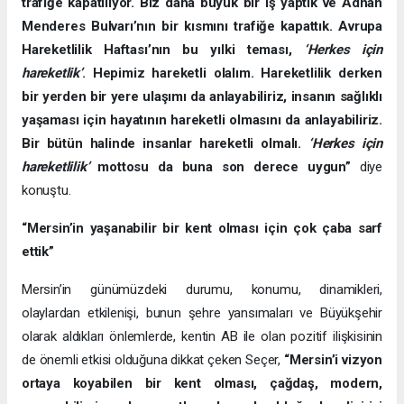
trafiğe kapatılıyor. Biz daha büyük bir iş yaptık ve Adnan
Menderes Bulvarı’nın bir kısmını trafiğe kapattık. Avrupa
Hareketlilik Haftası’nın bu yılki teması,
‘Herkes için
hareketlik’
. Hepimiz hareketli olalım. Hareketlilik derken
bir yerden bir yere ulaşımı da anlayabiliriz, insanın sağlıklı
yaşaması için hayatının hareketli olmasını da anlayabiliriz.
Bir bütün halinde insanlar hareketli olmalı.
‘Herkes için
hareketlilik’
mottosu da buna son derece uygun”
diye
konuştu.
“Mersin’in yaşanabilir bir kent olması için çok çaba sarf
ettik”
Mersin’in günümüzdeki durumu, konumu, dinamikleri,
olaylardan etkilenişi, bunun şehre yansımaları ve Büyükşehir
olarak aldıkları önlemlerde, kentin AB ile olan pozitif ilişkisinin
de önemli etkisi olduğuna dikkat çeken Seçer,
“Mersin’i vizyon
ortaya koyabilen bir kent olması, çağdaş, modern,