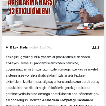
Erkek
|
Kadın
(Haberi Sesli Oku)
Yaklaşık üç yıldır günlük yaşam alışkanlıklarımızı derinden
etkileyen Covid-19 pandemisi elimizden belimize,
boynumuzdan sırtımıza, dizimizden dirseğimize kas ve iskelet
sistemimize yönelik rahatsızlıkları hızla artırdı. Fiziksel
aktivitelerin kısıtlanması, bilgisayar karşısında uzun süreli duruş
bozuklukları ve kilo alımı gibi faktörlerle gerek çocuklarda
gerekse yetişkinlerde omurga hastalıklarının son dönemde çok
sık görüldüğünü belirten
Acıbadem Kozyatağı Hastanesi