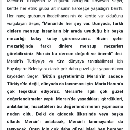
Mersin’in Türkiye’nin iz düşümü olduğunu söyleyen Seçer,
kentte her etnik gruba ait insanın kardeşçe yaşadığını belirtti.
Her inanç grubunun ibadethanesinin de kentte var olduğunu
vurgulayan Seçer,
“Mersin’de her şey var. Dünyada, farklı
dinlere mensup insanların bir arada uyuduğu bir başka
mezarlığı kolay kolay göremezsiniz. Bizim şehir
mezarlığında farklı dinlere mensup mezarları
görebilirsiniz. Mersin bu derece değerli ve önemli”
dedi.
Mersin’in Türkiye’ye ve tüm dünyaya tanıtılabilmesi için
Büyükşehir Belediyesi olarak çok daha güzel işler yapacaklarını
kaydeden Seçer,
“Bütün gayretlerimiz Mersin’in sadece
Türkiye’de değil, dünyada da tanınması için. Maria Hanım’a
çok teşekkür ediyoruz, Mersin’le ilgili çok güzel
değerlendirmeler yaptı. Mersin’de yaşadıkları, gördükleri,
anlatılanlar, hissettikleri bu değerlendirmeleri yapmasına
neden oldu. Belki de gidecek ülkesinde veya başka
ülkede Mersin’i anlatacak, Mersin’i tanımayanlar da
tanıyacak. Onun için çok daha güzel işleri hep beraber