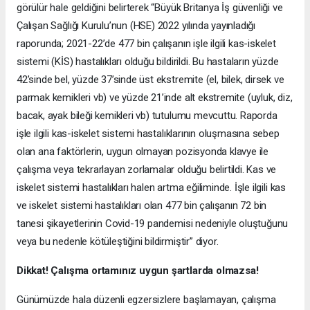
görülür hale geldiğini belirterek “Büyük Britanya İş güvenliği ve
Çalışan Sağlığı Kurulu’nun (HSE) 2022 yılında yayınladığı
raporunda; 2021-22’de 477 bin çalışanın işle ilgili kas-iskelet
sistemi (KİS) hastalıkları olduğu bildirildi. Bu hastaların yüzde
42’sinde bel, yüzde 37’sinde üst ekstremite (el, bilek, dirsek ve
parmak kemikleri vb) ve yüzde 21’inde alt ekstremite (uyluk, diz,
bacak, ayak bileği kemikleri vb) tutulumu mevcuttu. Raporda
işle ilgili kas-iskelet sistemi hastalıklarının oluşmasına sebep
olan ana faktörlerin, uygun olmayan pozisyonda klavye ile
çalışma veya tekrarlayan zorlamalar olduğu belirtildi. Kas ve
iskelet sistemi hastalıkları halen artma eğiliminde. İşle ilgili kas
ve iskelet sistemi hastalıkları olan 477 bin çalışanın 72 bin
tanesi şikayetlerinin Covid-19 pandemisi nedeniyle oluştuğunu
veya bu nedenle kötüleştiğini bildirmiştir” diyor.
Dikkat! Çalışma ortamınız uygun şartlarda olmazsa!
Günümüzde hala düzenli egzersizlere başlamayan, çalışma