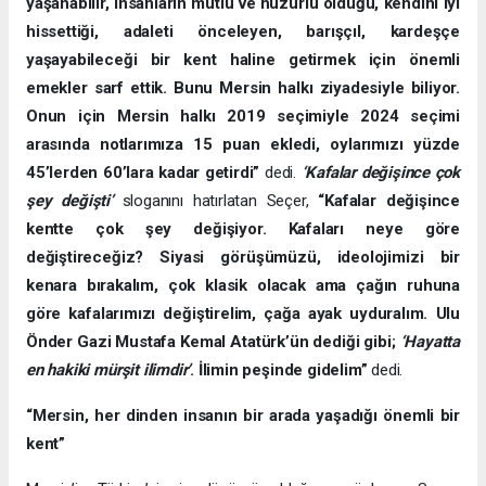
yaşanabilir, insanların mutlu ve huzurlu olduğu, kendini iyi
hissettiği, adaleti önceleyen, barışçıl, kardeşçe
yaşayabileceği bir kent haline getirmek için önemli
emekler sarf ettik. Bunu Mersin halkı ziyadesiyle biliyor.
Onun için Mersin halkı 2019 seçimiyle 2024 seçimi
arasında notlarımıza 15 puan ekledi, oylarımızı yüzde
45’lerden 60’lara kadar getirdi”
dedi.
‘Kafalar değişince çok
şey değişti’
sloganını hatırlatan Seçer,
“Kafalar değişince
kentte çok şey değişiyor. Kafaları neye göre
değiştireceğiz? Siyasi görüşümüzü, ideolojimizi bir
kenara bırakalım, çok klasik olacak ama çağın ruhuna
göre kafalarımızı değiştirelim, çağa ayak uyduralım. Ulu
Önder Gazi Mustafa Kemal Atatürk’ün dediği gibi;
‘Hayatta
en hakiki mürşit ilimdir’
. İlimin peşinde gidelim”
dedi.
“Mersin, her dinden insanın bir arada yaşadığı önemli bir
kent”