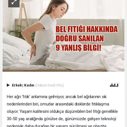
Erkek
|
Kadın
(Haberi Sesli Oku)
Her ağrı ‘fıtık’ anlamına gelmiyor, ancak bel ağrılarının sık
nedenlerinden biri, omurlar arasındaki disklerde fıtıklaşma
oluyor. Yaşam kalitesini oldukça düşürebilen bel fıtığı genellikle
30-50 yaş aralığında görülse de, günümüzde gelişen teknoloji
nedeniyle daha durağan bir yaşam sürülmesi ve obezite