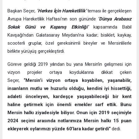
Başkan Seçer,
‘Herkes İçin Hareketlilik’
teması ile gerçekleşen
Avrupa Hareketlilik Haftası’nın son gününde
‘Dünya Arabasız
Sokak Günü ve Kapanış Etkinliği’
kapsamında Babil
Kavşağı’ndan Galatasaray Meydanı’na kadar; bisiklet, kaykay,
scooterli gruplar, özel gereksinimli bireyler ve Mersinlilerle
birlikte yürüyüş gerçekleştirdi.
Göreve geldiği 2019 yılından bu yana Mersin’in gelişmesi için
vizyon projeler ortaya koyduklarına dikkat çeken
Seçer,
“Mersin’i vizyon ortaya koyabilen, yaşanabilir,
insanların mutlu ve huzurlu olduğu, kendini iyi hissettiği,
adaleti önceleyen, kardeşçe yaşayabileceği bir kent
haline getirmek için önemli emekler sarf ettik. Bunu
Mersin halkı ziyadesiyle biliyor. Onun için 2019 seçimiyle
2024 seçimi arasında notlarımıza Mersin halkı 15 puan
ekleyerek oylarımızı yüzde 60’lara kadar getirdi”
dedi.