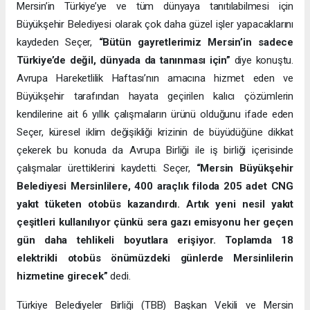
Mersin’in Türkiye’ye ve tüm dünyaya tanıtılabilmesi için
Büyükşehir Belediyesi olarak çok daha güzel işler yapacaklarını
kaydeden Seçer,
“Bütün gayretlerimiz Mersin’in sadece
Türkiye’de değil, dünyada da tanınması için”
diye konuştu.
Avrupa Hareketlilik Haftası’nın amacına hizmet eden ve
Büyükşehir tarafından hayata geçirilen kalıcı çözümlerin
kendilerine ait 6 yıllık çalışmaların ürünü olduğunu ifade eden
Seçer, küresel iklim değişikliği krizinin de büyüdüğüne dikkat
çekerek bu konuda da Avrupa Birliği ile iş birliği içerisinde
çalışmalar ürettiklerini kaydetti. Seçer,
“Mersin Büyükşehir
Belediyesi Mersinlilere, 400 araçlık filoda 205 adet CNG
yakıt tüketen otobüs kazandırdı. Artık yeni nesil yakıt
çeşitleri kullanılıyor çünkü sera gazı emisyonu her geçen
gün daha tehlikeli boyutlara erişiyor. Toplamda 18
elektrikli otobüs önümüzdeki günlerde Mersinlilerin
hizmetine girecek”
dedi.
Türkiye Belediyeler Birliği (TBB) Başkan Vekili ve Mersin