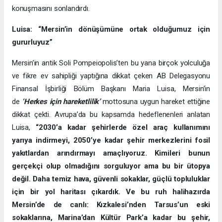
konuşmasını sonlandırdı.
Luisa: “Mersin’in dönüşümüne ortak olduğumuz için
gururluyuz”
Mersin’in antik Soli Pompeiopolis’ten bu yana birçok yolculuğa
ve fikre ev sahipliği yaptığına dikkat çeken AB Delegasyonu
Finansal İşbirliği Bölüm Başkanı Maria Luisa, Mersin’in
de
‘Herkes için hareketlilik’
mottosuna uygun hareket ettiğine
dikkat çekti. Avrupa’da bu kapsamda hedeflenenleri anlatan
Luisa,
“2030’a kadar şehirlerde özel araç kullanımını
yarıya indirmeyi, 2050’ye kadar şehir merkezlerini fosil
yakıtlardan arındırmayı amaçlıyoruz. Kimileri bunun
gerçekçi olup olmadığını sorguluyor ama bu bir ütopya
değil. Daha temiz hava, güvenli sokaklar, güçlü topluluklar
için bir yol haritası çıkardık. Ve bu ruh halihazırda
Mersin’de de canlı: Kızkalesi’nden Tarsus’un eski
sokaklarına, Marina’dan Kültür Park’a kadar bu şehir,