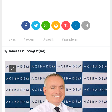
#kas
#eklem
#sağlık
#pandemi
Habere Ek Fotoğraf(lar)