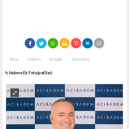
#kas
#eklem
#sağlık
#pandemi
Habere Ek Fotoğraf(lar)