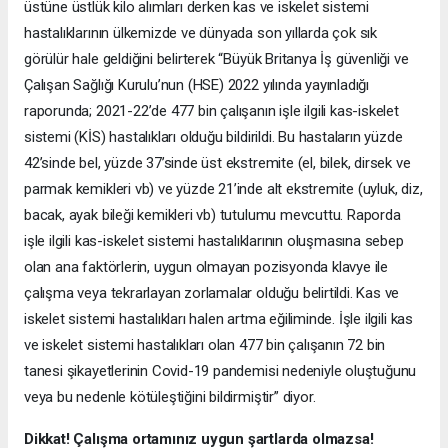
üstüne üstlük kilo alımları derken kas ve iskelet sistemi
hastalıklarının ülkemizde ve dünyada son yıllarda çok sık
görülür hale geldiğini belirterek “Büyük Britanya İş güvenliği ve
Çalışan Sağlığı Kurulu’nun (HSE) 2022 yılında yayınladığı
raporunda; 2021-22’de 477 bin çalışanın işle ilgili kas-iskelet
sistemi (KİS) hastalıkları olduğu bildirildi. Bu hastaların yüzde
42’sinde bel, yüzde 37’sinde üst ekstremite (el, bilek, dirsek ve
parmak kemikleri vb) ve yüzde 21’inde alt ekstremite (uyluk, diz,
bacak, ayak bileği kemikleri vb) tutulumu mevcuttu. Raporda
işle ilgili kas-iskelet sistemi hastalıklarının oluşmasına sebep
olan ana faktörlerin, uygun olmayan pozisyonda klavye ile
çalışma veya tekrarlayan zorlamalar olduğu belirtildi. Kas ve
iskelet sistemi hastalıkları halen artma eğiliminde. İşle ilgili kas
ve iskelet sistemi hastalıkları olan 477 bin çalışanın 72 bin
tanesi şikayetlerinin Covid-19 pandemisi nedeniyle oluştuğunu
veya bu nedenle kötüleştiğini bildirmiştir” diyor.
Dikkat! Çalışma ortamınız uygun şartlarda olmazsa!