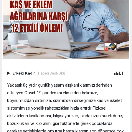
Erkek
|
Kadın
(Haberi Sesli Oku)
Yaklaşık üç yıldır günlük yaşam alışkanlıklarımızı derinden
etkileyen Covid-19 pandemisi elimizden belimize,
boynumuzdan sırtımıza, dizimizden dirseğimize kas ve iskelet
sistemimize yönelik rahatsızlıkları hızla artırdı. Fiziksel
aktivitelerin kısıtlanması, bilgisayar karşısında uzun süreli duruş
bozuklukları ve kilo alımı gibi faktörlerle gerek çocuklarda
gerekse yetişkinlerde omurga hastalıklarının son dönemde çok