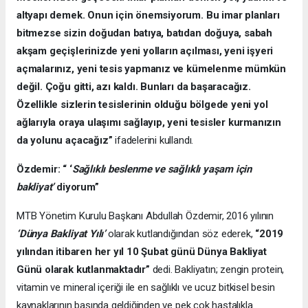
altyapı demek. Onun için önemsiyorum. Bu imar planları
bitmezse sizin doğudan batıya, batıdan doğuya, sabah
akşam geçişlerinizde yeni yolların açılması, yeni işyeri
açmalarınız, yeni tesis yapmanız ve kümelenme mümkün
değil. Çoğu gitti, azı kaldı. Bunları da başaracağız.
Özellikle sizlerin tesislerinin olduğu bölgede yeni yol
ağlarıyla oraya ulaşımı sağlayıp, yeni tesisler kurmanızın
da yolunu açacağız”
ifadelerini kullandı.
Özdemir: “ ‘
Sağlıklı beslenme ve sağlıklı yaşam için
bakliyat’
diyorum”
MTB Yönetim Kurulu Başkanı Abdullah Özdemir, 2016 yılının
‘Dünya Bakliyat Yılı’
olarak kutlandığından söz ederek,
“2019
yılından itibaren her yıl 10 Şubat günü Dünya Bakliyat
Günü olarak kutlanmaktadır”
dedi. Bakliyatın; zengin protein,
vitamin ve mineral içeriği ile en sağlıklı ve ucuz bitkisel besin
kaynaklarının başında geldiğinden ve pek çok hastalıkla