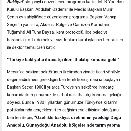
Bakliyat’
sloganıyla düzenlenen programa katıldı. MTB Yönetim
Kurulu Başkanı Abdullah Özdemir ile Meclis Başkanı Münir
Şen’in ev sahipliğinde düzenlenen programa; Başkan Vahap
Seçer’in yanı sıra, Akdeniz Bölge ve Garnizon Komutanı
Tuğamiral Ali Tuna Baysal, kent protokolü, ilçe belediye
başkanları, oda, dernek ve sivil toplum kuruluşlarının temsilcileri
ile sektör temsilcileri katıldı.
“Türkiye bakliyatta ihracatçı iken ithalatçı konuma geldi”
Mersin’de bakliyat sektörünün üretimden ziyade ticari yönüyle
değerlendirilmesi gerektiğini belirterek konuşmasına başlayan
Başkan Seçer, 1980’li yıllarda Türkiye’nin sektörde ihracatçı
konumda iken günümüzde net olarak ithalatçı konuma geldiğini
söyledi. Bunda 1980’li yıllardan günümüze Türkiye’de ki tarım
politikalarında gerçekleştirilen değişimlerin etkisinin olduğunu
belirten Seçer,
“Özellikle bakliyat üretiminin yapıldığı Doğu
Anadolu, Güneydoğu Anadolu bölgelerinde tarım yapma