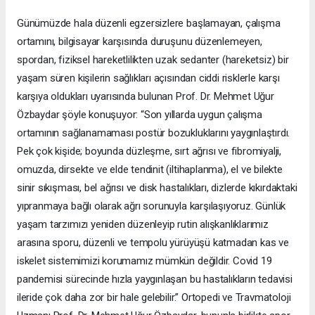
Günümüzde hala düzenli egzersizlere başlamayan, çalışma
ortamını, bilgisayar karşısında duruşunu düzenlemeyen,
spordan, fiziksel hareketlilikten uzak sedanter (hareketsiz) bir
yaşam süren kişilerin sağlıkları açısından ciddi risklerle karşı
karşıya oldukları uyarısında bulunan Prof. Dr. Mehmet Uğur
Özbaydar şöyle konuşuyor: “Son yıllarda uygun çalışma
ortamının sağlanamaması postür bozukluklarını yaygınlaştırdı.
Pek çok kişide; boyunda düzleşme, sırt ağrısı ve fibromiyalji,
omuzda, dirsekte ve elde tendinit (iltihaplanma), el ve bilekte
sinir sıkışması, bel ağrısı ve disk hastalıkları, dizlerde kıkırdaktaki
yıpranmaya bağlı olarak ağrı sorunuyla karşılaşıyoruz. Günlük
yaşam tarzımızı yeniden düzenleyip rutin alışkanlıklarımız
arasına sporu, düzenli ve tempolu yürüyüşü katmadan kas ve
iskelet sistemimizi korumamız mümkün değildir. Covid 19
pandemisi sürecinde hızla yaygınlaşan bu hastalıkların tedavisi
ileride çok daha zor bir hale gelebilir.” Ortopedi ve Travmatoloji