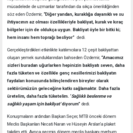
mücadelede de uzmanlar tarafından da sıkça önerildiğinden
söz eden Özdemir,
“Diğer yandan, kuraklığa dayanıklı ve su
ihtiyacının az olması özellikleriyle bakliyat, kurak ve kıraç
bölgeler için de oldukça uygun. Bakliyat öyle bir bitki ki;
hem insanı hem toprağı besliyor”
dedi.
Gerçekleştirdikleri etkinlikte katılımcılara 12 çeşit bakliyattan
oluşan yemek sunduklarından bahseden Özdemir,
“Amacımız
sizleri buradan uğurlarken hepinizin bakliyatı seven, daha
fazla tüketen ve özellikle genç nesillerimizi bakliyatın
faydaları konusunda bilinçlendiren bireyler olarak
sektörümüzün geleceğine katkı sağlamaktır. Daha fazla
üretelim, daha fazla tüketelim. ‘
Sağlıklı beslenme ve
sağlıklı yaşam için bakliyat’
diyorum”
dedi.
Konuşmaların ardından Başkan Seçer, MTB önceki dönem
Meclis Başkanları Necati Naran ve Hüseyin Arslan’a plaket
takdim etti. Ayrıca geçmiş dönem meclis başkanı merhum