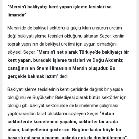
“Mersin’i bakliyatçı kent yapan işleme tesisleri ve
limandır”
Mersin’de de bakliyat sektörünü güçlü kılan unsurun üretim
değil bakliyat işleme tesisleri olduğunu aktaran Seçer, kentin
toprak yapısının da bakliyat üretimi için uygun olmadığını
söyledi. Seçer,
“Mersin’i net olarak Türkiye’de bakliyatçı bir
kent yapan, buradaki işleme tesisleri ve Doğu Akdeniz
çanağının en önemli limanının Mersin oluşudur. Bu
gerçekle bakmak lazım”
dedi.
Bakliyat işleme tesislerinin kent içerisinde dağınık bir yapıda
olduğunu ve Büyükşehir Belediyesi olarak bütün sektörler için
olduğu gibi bakliyat sektöründe de kümelenme çalışması
yapılmasından taraf olduklarını söyleyen Seçer
“
Bütün
sektörlerde kümelenme yapalım, sektörler bir arada
olsun, faaliyetlerini göstersin. Bugüne kadar böyle bir
başarılı çalışma olmamış, aslında
çok da düşünülmemiş
”