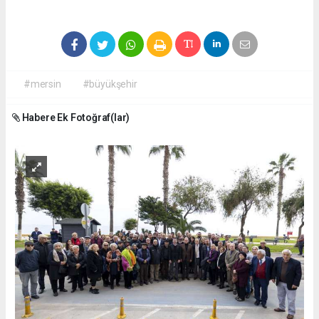
#mersin
#büyükşehir
Habere Ek Fotoğraf(lar)