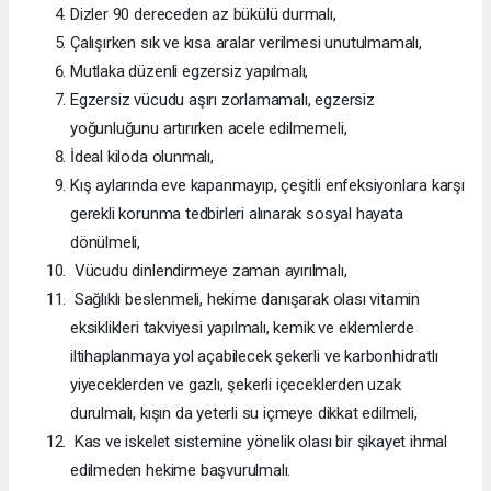
Dizler 90 dereceden az bükülü durmalı,
Çalışırken sık ve kısa aralar verilmesi unutulmamalı,
Mutlaka düzenli egzersiz yapılmalı,
Egzersiz vücudu aşırı zorlamamalı, egzersiz
yoğunluğunu artırırken acele edilmemeli,
İdeal kiloda olunmalı,
Kış aylarında eve kapanmayıp, çeşitli enfeksiyonlara karşı
gerekli korunma tedbirleri alınarak sosyal hayata
dönülmeli,
Vücudu dinlendirmeye zaman ayırılmalı,
Sağlıklı beslenmeli, hekime danışarak olası vitamin
eksiklikleri takviyesi yapılmalı, kemik ve eklemlerde
iltihaplanmaya yol açabilecek şekerli ve karbonhidratlı
yiyeceklerden ve gazlı, şekerli içeceklerden uzak
durulmalı, kışın da yeterli su içmeye dikkat edilmeli,
Kas ve iskelet sistemine yönelik olası bir şikayet ihmal
edilmeden hekime başvurulmalı.