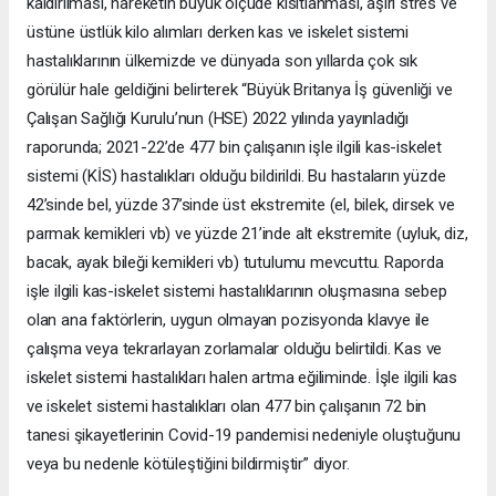
kaldırılması, hareketin büyük ölçüde kısıtlanması, aşırı stres ve
üstüne üstlük kilo alımları derken kas ve iskelet sistemi
hastalıklarının ülkemizde ve dünyada son yıllarda çok sık
görülür hale geldiğini belirterek “Büyük Britanya İş güvenliği ve
Çalışan Sağlığı Kurulu’nun (HSE) 2022 yılında yayınladığı
raporunda; 2021-22’de 477 bin çalışanın işle ilgili kas-iskelet
sistemi (KİS) hastalıkları olduğu bildirildi. Bu hastaların yüzde
42’sinde bel, yüzde 37’sinde üst ekstremite (el, bilek, dirsek ve
parmak kemikleri vb) ve yüzde 21’inde alt ekstremite (uyluk, diz,
bacak, ayak bileği kemikleri vb) tutulumu mevcuttu. Raporda
işle ilgili kas-iskelet sistemi hastalıklarının oluşmasına sebep
olan ana faktörlerin, uygun olmayan pozisyonda klavye ile
çalışma veya tekrarlayan zorlamalar olduğu belirtildi. Kas ve
iskelet sistemi hastalıkları halen artma eğiliminde. İşle ilgili kas
ve iskelet sistemi hastalıkları olan 477 bin çalışanın 72 bin
tanesi şikayetlerinin Covid-19 pandemisi nedeniyle oluştuğunu
veya bu nedenle kötüleştiğini bildirmiştir” diyor.