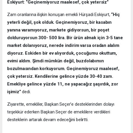
Eskiyurt: “Geçinemiyoruz maalesef, çok yetersiz”
Zam oranlarına ilişkin konuşan emekli Hürşadi Eskiyurt,
“Hiç
yeterli değil, şok olduk. Geçinemiyoruz, bir kasabın
yanına varamıyoruz, markete gidiyorsun, bir poşet
dolduruyorsun 300- 500 lira. Bir ürün almak için 3-5 tane
market dolanıyoruz, nerede indirim varsa oradan alalım
diyoruz. Eskiden bir ev alıyorduk, çocuğumu okuttum,
evimi aldım. Şimdi mümkün değil, buzdolabımın
bozulmasından korkuyorum. Geçinemiyoruz maalesef,
çok yetersiz. Kendilerine gelince yüzde 30-40 zam.
Emekliye gelince yüzde 11, ne yapacağız şaşırdık, zor
işimiz”
dedi.
Ziyarette, emekliler, Başkan Seçer’e desteklerinden dolayı
teşekkür ederken Başkan Seçer de emeklilere verdikleri
desteklerin artarak devam edeceğini belirtti.