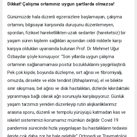
Dikkat! Çalışma ortamınız uygun şartlarda olmazsa!
Günümüzde hala düzenli egzersizlere başlamayan, çalışma
ortamını, bilgisayar karşısında duruşunu düzenlemeyen,
spordan, fiziksel hareketlilikten uzak sedanter (hareketsiz) bir
yaşam süren kişilerin sağlıkları açısından ciddi risklerle karşı
karşıya oldukları uyarısında bulunan Prof. Dr. Mehmet Uğur
Özbaydar şöyle konuşuyor: “Son yıllarda uygun çalışma
ortamının sağlanamaması postür bozukluklarını yaygınlaştırdı.
Pek çok kişide; boyunda düzleşme, sırt ağrısı ve fibromiyalji,
omuzda, dirsekte ve elde tendinit (iltihaplanma), el ve bilekte
sinir sıkışması, bel ağrısı ve disk hastalıkları, dizlerde kıkırdaktaki
yıpranmaya bağlı olarak ağrı sorunuyla karşılaşıyoruz. Günlük
yaşam tarzımızı yeniden düzenleyip rutin alışkanlıklarımız
arasına sporu, düzenli ve tempolu yürüyüşü katmadan kas ve
iskelet sistemimizi korumamız mümkün değildir. Covid 19
pandemisi sürecinde hızla yaygınlaşan bu hastalıkların tedavisi
ileride çok daha zor bir hale gelebilir.” Ortopedi ve Travmatoloji