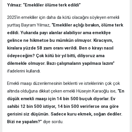
Yılmaz: “Emekliler ölüme terk edildi”
2025’in emekliler için daha da kötü olacağını söyleyen emekli
yurttaş Bayram Yılmaz,
“Emekliler açlığı bırakın, ölüme terk
edildi. Yukarıda payı alanlar alabiliyor ama emekliye
gelince ne hikmetse bu mümkün olmuyor. Kiracıyım,
kiralara yüzde 58 zam oranı verildi. Ben o kirayı nasıl
ödeyeceğim? Çok kötü bir yıl bitti, diliyoruz ama
dilemekle olmuyor. Bazı çalışmaların yapılması lazım”
ifadelerini kullandı.
Emekli maaşı düzenlemesinin beklenti ve isteklerinin çok çok
altında olduğuna dikkat çeken emekli Hüseyin Karaoğlu ise,
“En
düşük emekli maaşı için 14 bin 500 buçuk diyorlar. Ev
sahibi 12 bin 500 istiyor, 14 bin 500 verirlerse ona göre
gerisini siz düşünün. Sadece kuru ekmek, soğan dediler.
Bizi ne yapalım?”
diye sordu.