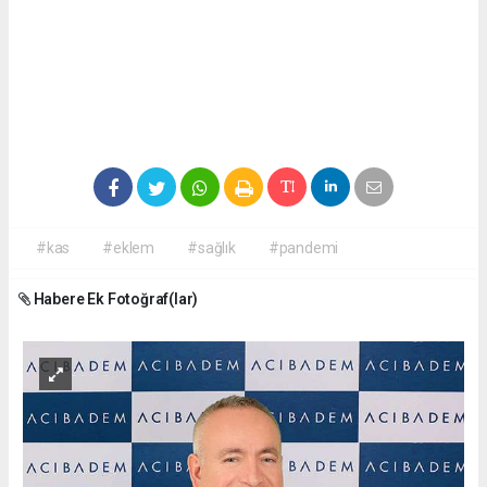
#kas
#eklem
#sağlık
#pandemi
Habere Ek Fotoğraf(lar)