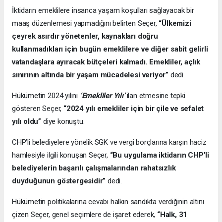
İktidarın emeklilere insanca yaşam koşulları sağlayacak bir
maaş düzenlemesi yapmadığını belirten Seçer,
“Ülkemizi
çeyrek asırdır yönetenler, kaynakları doğru
kullanmadıkları için bugün emeklilere ve diğer sabit gelirli
vatandaşlara ayıracak bütçeleri kalmadı. Emekliler, açlık
sınırının altında bir yaşam mücadelesi veriyor”
dedi.
Hükümetin 2024 yılını
‘Emekliler Yılı’
ilan etmesine tepki
gösteren Seçer,
“2024 yılı emekliler için bir çile ve sefalet
yılı oldu”
diye konuştu.
CHP’li belediyelere yönelik SGK ve vergi borçlarına karşın haciz
hamlesiyle ilgili konuşan Seçer,
“Bu uygulama iktidarın CHP’li
belediyelerin başarılı çalışmalarından rahatsızlık
duyduğunun göstergesidir”
dedi.
Hükümetin politikalarına cevabı halkın sandıkta verdiğinin altını
çizen Seçer, genel seçimlere de işaret ederek,
“Halk, 31