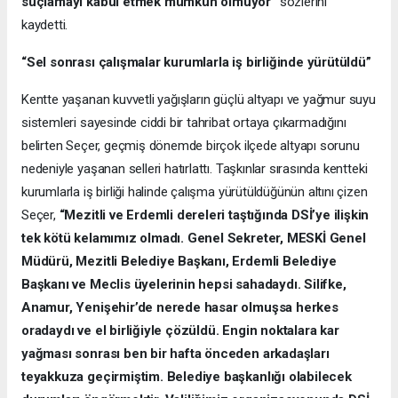
suçlamayı kabul etmek mümkün olmuyor”
sözlerini
kaydetti.
“Sel sonrası çalışmalar kurumlarla iş birliğinde yürütüldü”
Kentte yaşanan kuvvetli yağışların güçlü altyapı ve yağmur suyu
sistemleri sayesinde ciddi bir tahribat ortaya çıkarmadığını
belirten Seçer, geçmiş dönemde birçok ilçede altyapı sorunu
nedeniyle yaşanan selleri hatırlattı. Taşkınlar sırasında kentteki
kurumlarla iş birliği halinde çalışma yürütüldüğünün altını çizen
Seçer,
“Mezitli ve Erdemli dereleri taştığında DSİ’ye ilişkin
tek kötü kelamımız olmadı. Genel Sekreter, MESKİ Genel
Müdürü, Mezitli Belediye Başkanı, Erdemli Belediye
Başkanı ve Meclis üyelerinin hepsi sahadaydı. Silifke,
Anamur, Yenişehir’de nerede hasar olmuşsa herkes
oradaydı ve el birliğiyle çözüldü. Engin noktalara kar
yağması sonrası ben bir hafta önceden arkadaşları
teyakkuza geçirmiştim. Belediye başkanlığı olabilecek