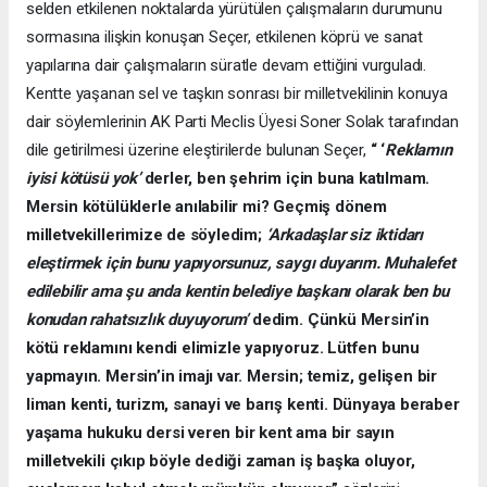
selden etkilenen noktalarda yürütülen çalışmaların durumunu
sormasına ilişkin konuşan Seçer, etkilenen köprü ve sanat
yapılarına dair çalışmaların süratle devam ettiğini vurguladı.
Kentte yaşanan sel ve taşkın sonrası bir milletvekilinin konuya
dair söylemlerinin AK Parti Meclis Üyesi Soner Solak tarafından
dile getirilmesi üzerine eleştirilerde bulunan Seçer,
“ ‘
Reklamın
iyisi kötüsü yok’
derler, ben şehrim için buna katılmam.
Mersin kötülüklerle anılabilir mi? Geçmiş dönem
milletvekillerimize de söyledim;
‘Arkadaşlar siz iktidarı
eleştirmek için bunu yapıyorsunuz, saygı duyarım. Muhalefet
edilebilir ama şu anda kentin belediye başkanı olarak ben bu
konudan rahatsızlık duyuyorum’
dedim. Çünkü Mersin’in
kötü reklamını kendi elimizle yapıyoruz. Lütfen bunu
yapmayın. Mersin’in imajı var. Mersin; temiz, gelişen bir
liman kenti, turizm, sanayi ve barış kenti. Dünyaya beraber
yaşama hukuku dersi veren bir kent ama bir sayın
milletvekili çıkıp böyle dediği zaman iş başka oluyor,