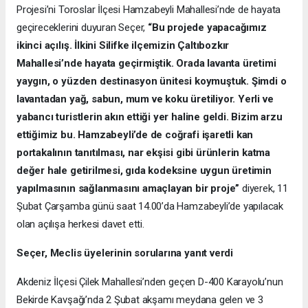
Projesi’ni Toroslar İlçesi Hamzabeyli Mahallesi’nde de hayata
geçireceklerini duyuran Seçer,
“Bu projede yapacağımız
ikinci açılış. İlkini Silifke ilçemizin Çaltıbozkır
Mahallesi’nde hayata geçirmiştik. Orada lavanta üretimi
yaygın, o yüzden destinasyon ünitesi koymuştuk. Şimdi o
lavantadan yağ, sabun, mum ve koku üretiliyor. Yerli ve
yabancı turistlerin akın ettiği yer haline geldi. Bizim arzu
ettiğimiz bu. Hamzabeyli’de de coğrafi işaretli kan
portakalının tanıtılması, nar ekşisi gibi ürünlerin katma
değer hale getirilmesi, gıda kodeksine uygun üretimin
yapılmasının sağlanmasını amaçlayan bir proje”
diyerek, 11
Şubat Çarşamba günü saat 14.00’da Hamzabeyli’de yapılacak
olan açılışa herkesi davet etti.
Seçer, Meclis üyelerinin sorularına yanıt verdi
Akdeniz İlçesi Çilek Mahallesi’nden geçen D-400 Karayolu’nun
Bekirde Kavşağı’nda 2 Şubat akşamı meydana gelen ve 3