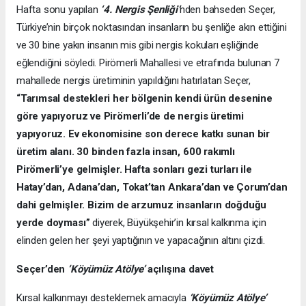
Hafta sonu yapılan
‘4. Nergis Şenliği’
nden bahseden Seçer,
Türkiye’nin birçok noktasından insanların bu şenliğe akın ettiğini
ve 30 bine yakın insanın mis gibi nergis kokuları eşliğinde
eğlendiğini söyledi. Pirömerli Mahallesi ve etrafında bulunan 7
mahallede nergis üretiminin yapıldığını hatırlatan Seçer,
“Tarımsal destekleri her bölgenin kendi ürün desenine
göre yapıyoruz ve Pirömerli’de de nergis üretimi
yapıyoruz. Ev ekonomisine son derece katkı sunan bir
üretim alanı. 30 binden fazla insan, 600 rakımlı
Pirömerli’ye gelmişler. Hafta sonları gezi turları ile
Hatay’dan, Adana’dan, Tokat’tan Ankara’dan ve Çorum’dan
dahi gelmişler. Bizim de arzumuz insanların doğduğu
yerde doyması”
diyerek, Büyükşehir’in kırsal kalkınma için
elinden gelen her şeyi yaptığının ve yapacağının altını çizdi.
Seçer’den
‘Köyümüz Atölye’
açılışına davet
Kırsal kalkınmayı desteklemek amacıyla
‘Köyümüz Atölye’