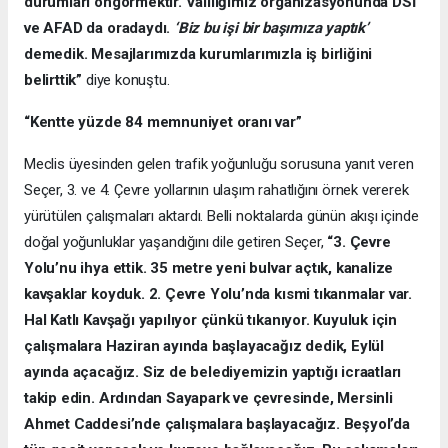
durumları öngörmektir. Valiliğimiz organizasyonunda DSİ
ve AFAD da oradaydı.
‘Biz bu işi bir başımıza yaptık’
demedik. Mesajlarımızda kurumlarımızla iş birliğini
belirttik”
diye konuştu.
“Kentte yüzde 84 memnuniyet oranı var”
Meclis üyesinden gelen trafik yoğunluğu sorusuna yanıt veren
Seçer, 3. ve 4. Çevre yollarının ulaşım rahatlığını örnek vererek
yürütülen çalışmaları aktardı. Belli noktalarda günün akışı içinde
doğal yoğunluklar yaşandığını dile getiren Seçer,
“3. Çevre
Yolu’nu ihya ettik. 35 metre yeni bulvar açtık, kanalize
kavşaklar koyduk. 2. Çevre Yolu’nda kısmi tıkanmalar var.
Hal Katlı Kavşağı yapılıyor çünkü tıkanıyor. Kuyuluk için
çalışmalara Haziran ayında başlayacağız dedik, Eylül
ayında açacağız. Siz de belediyemizin yaptığı icraatları
takip edin. Ardından Sayapark ve çevresinde, Mersinli
Ahmet Caddesi’nde çalışmalara başlayacağız. Beşyol’da