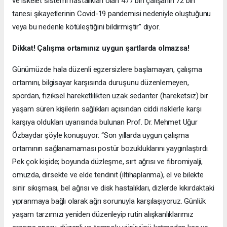
ve iskelet sistemi hastalıkları olan 477 bin çalışanın 72 bin
tanesi şikayetlerinin Covid-19 pandemisi nedeniyle oluştuğunu
veya bu nedenle kötüleştiğini bildirmiştir” diyor.
Dikkat! Çalışma ortamınız uygun şartlarda olmazsa!
Günümüzde hala düzenli egzersizlere başlamayan, çalışma
ortamını, bilgisayar karşısında duruşunu düzenlemeyen,
spordan, fiziksel hareketlilikten uzak sedanter (hareketsiz) bir
yaşam süren kişilerin sağlıkları açısından ciddi risklerle karşı
karşıya oldukları uyarısında bulunan Prof. Dr. Mehmet Uğur
Özbaydar şöyle konuşuyor: “Son yıllarda uygun çalışma
ortamının sağlanamaması postür bozukluklarını yaygınlaştırdı.
Pek çok kişide; boyunda düzleşme, sırt ağrısı ve fibromiyalji,
omuzda, dirsekte ve elde tendinit (iltihaplanma), el ve bilekte
sinir sıkışması, bel ağrısı ve disk hastalıkları, dizlerde kıkırdaktaki
yıpranmaya bağlı olarak ağrı sorunuyla karşılaşıyoruz. Günlük
yaşam tarzımızı yeniden düzenleyip rutin alışkanlıklarımız