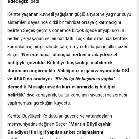
edeceğiz”
dedi.
Kentte yaşanan kuvvetli yağışların güçlü altyapı ve yağmur suyu
sistemleri sayesinde ciddi bir tahribat ortaya çıkarmadığını
belirten Seçer, geçmiş dönemde birçok ilçede altyapı sorunu
nedeniyle yaşanan selleri hatırlattı. Taşkınlar sırasında kentteki
kurumlarla iş birliği halinde çalışma yürütüldüğünün altını çizen
Seçer, “
Nerede hasar olmuşsa herkes oradaydı ve el
birliğiyle çözüldü. Belediye başkanlığı; olabilecek
durumları öngörmektir. Valiliğimiz organizasyonunda DSİ
ve AFAD da oradaydı.
‘Biz bu işi bir başımıza yaptık’
demedik. Mesajlarımızda kurumlarımızla iş birliğini
belirttik”
diye konuşarak, bu tür konuların siyaset malzemesi
yapılmaması gerektiğini kaydetti.
Kentte, Büyükşehir’e duyulan güvene ve vatandaşların
memnuniyetine değinen Seçer,
“Mersin Büyükşehir
Belediyesi ile ilgili yapılan anket çalışmalarını