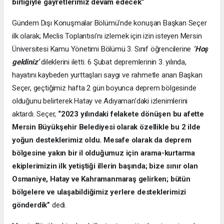
birliğiyle gayretlerimiz devam edecek”
Gündem Dışı Konuşmalar Bölümü’nde konuşan Başkan Seçer
ilk olarak; Meclis Toplantısı’nı izlemek için izin isteyen Mersin
Üniversitesi Kamu Yönetimi Bölümü 3. Sınıf öğrencilerine
‘Hoş
geldiniz’
dileklerini iletti. 6 Şubat depremlerinin 3. yılında,
hayatını kaybeden yurttaşları saygı ve rahmetle anan Başkan
Seçer, geçtiğimiz hafta 2 gün boyunca deprem bölgesinde
olduğunu belirterek Hatay ve Adıyaman’daki izlenimlerini
aktardı. Seçer,
“2023 yılındaki felakete dönüşen bu afette
Mersin Büyükşehir Belediyesi olarak özellikle bu 2 ilde
yoğun desteklerimiz oldu. Mesafe olarak da deprem
bölgesine yakın bir il olduğumuz için arama-kurtarma
ekiplerimizin ilk yetiştiği illerin başında; bize sınır olan
Osmaniye, Hatay ve Kahramanmaraş gelirken; bütün
bölgelere ve ulaşabildiğimiz yerlere desteklerimizi
gönderdik”
dedi.