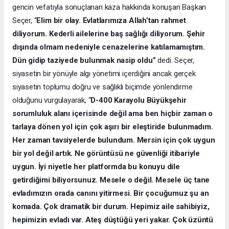
gencin vefatıyla sonuçlanan kaza hakkında konuşan Başkan
Seçer, “
Elim bir olay. Evlatlarımıza Allah’tan rahmet
diliyorum. Kederli ailelerine baş sağlığı diliyorum. Şehir
dışında olmam nedeniyle cenazelerine katılamamıştım.
Dün gidip taziyede bulunmak nasip oldu”
dedi. Seçer,
siyasetin bir yönüyle algı yönetimi içerdiğini ancak gerçek
siyasetin toplumu doğru ve sağlıklı biçimde yönlendirme
olduğunu vurgulayarak, “
D-400 Karayolu Büyükşehir
sorumluluk alanı içerisinde değil ama ben hiçbir zaman o
tarlaya dönen yol için çok aşırı bir eleştiride bulunmadım.
Her zaman tavsiyelerde bulundum. Mersin için çok uygun
bir yol değil artık. Ne görüntüsü ne güvenliği itibariyle
uygun. İyi niyetle her platformda bu konuyu dile
getirdiğimi biliyorsunuz. Mesele o değil. Mesele üç tane
evladımızın orada canını yitirmesi. Bir çocuğumuz şu an
komada. Çok dramatik bir durum. Hepimiz aile sahibiyiz,
hepimizin evladı var. Ateş düştüğü yeri yakar. Çok üzüntü