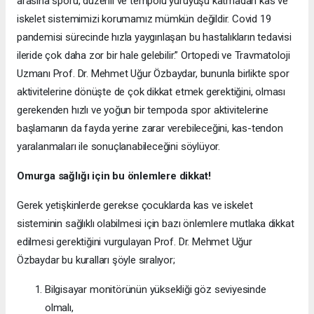
arasına sporu, düzenli ve tempolu yürüyüşü katmadan kas ve
iskelet sistemimizi korumamız mümkün değildir. Covid 19
pandemisi sürecinde hızla yaygınlaşan bu hastalıkların tedavisi
ileride çok daha zor bir hale gelebilir.” Ortopedi ve Travmatoloji
Uzmanı Prof. Dr. Mehmet Uğur Özbaydar, bununla birlikte spor
aktivitelerine dönüşte de çok dikkat etmek gerektiğini, olması
gerekenden hızlı ve yoğun bir tempoda spor aktivitelerine
başlamanın da fayda yerine zarar verebileceğini, kas-tendon
yaralanmaları ile sonuçlanabileceğini söylüyor.
Omurga sağlığı için bu önlemlere dikkat!
Gerek yetişkinlerde gerekse çocuklarda kas ve iskelet
sisteminin sağlıklı olabilmesi için bazı önlemlere mutlaka dikkat
edilmesi gerektiğini vurgulayan Prof. Dr. Mehmet Uğur
Özbaydar bu kuralları şöyle sıralıyor;
Bilgisayar monitörünün yüksekliği göz seviyesinde
olmalı,