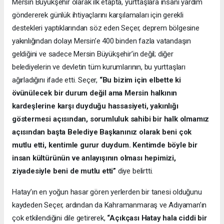
Mersin Büyükşehir olarak ilk etapta, yurttaşlara insani yardım
göndererek günlük ihtiyaçlarını karşılamaları için gerekli
destekleri yaptıklarından söz eden Seçer, deprem bölgesine
yakınlığından dolayı Mersin’e 400 binden fazla vatandaşın
geldiğini ve sadece Mersin Büyükşehir’in değil; diğer
belediyelerin ve devletin tüm kurumlarının, bu yurttaşları
ağırladığını ifade etti. Seçer,
“Bu bizim için elbette ki
övünülecek bir durum değil ama Mersin halkının
kardeşlerine karşı duyduğu hassasiyeti, yakınlığı
göstermesi açısından, sorumluluk sahibi bir halk olmamız
açısından başta Belediye Başkanınız olarak beni çok
mutlu etti, kentimle gurur duydum. Kentimde böyle bir
insan kültürünün ve anlayışının olması hepimizi,
ziyadesiyle beni de mutlu etti”
diye belirtti.
Hatay’ın en yoğun hasar gören yerlerden bir tanesi olduğunu
kaydeden Seçer, ardından da Kahramanmaraş ve Adıyaman’ın
çok etkilendiğini dile getirerek,
“Açıkçası Hatay hala ciddi bir