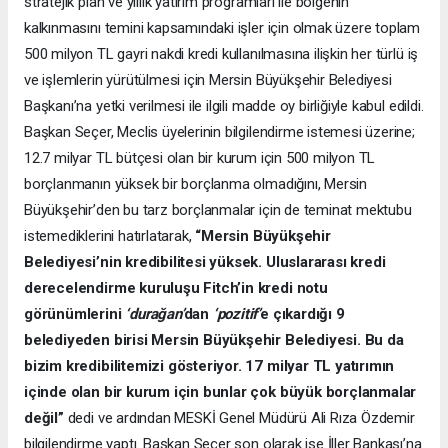
stratejik plan ve yıllık yatırım programları ile bölgenin
kalkınmasını temini kapsamındaki işler için olmak üzere toplam
500 milyon TL gayri nakdi kredi kullanılmasına ilişkin her türlü iş
ve işlemlerin yürütülmesi için Mersin Büyükşehir Belediyesi
Başkanı’na yetki verilmesi ile ilgili madde oy birliğiyle kabul edildi.
Başkan Seçer, Meclis üyelerinin bilgilendirme istemesi üzerine;
12.7 milyar TL bütçesi olan bir kurum için 500 milyon TL
borçlanmanın yüksek bir borçlanma olmadığını, Mersin
Büyükşehir’den bu tarz borçlanmalar için de teminat mektubu
istemediklerini hatırlatarak,
“Mersin Büyükşehir
Belediyesi’nin kredibilitesi yüksek. Uluslararası kredi
derecelendirme kuruluşu Fitch’in kredi notu
görünümlerini
‘durağan’
dan
‘pozitif’
e çıkardığı 9
belediyeden birisi Mersin Büyükşehir Belediyesi. Bu da
bizim kredibilitemizi gösteriyor. 17 milyar TL yatırımın
içinde olan bir kurum için bunlar çok büyük borçlanmalar
değil”
dedi ve ardından MESKİ Genel Müdürü Ali Rıza Özdemir
bilgilendirme yaptı. Başkan Seçer son olarak ise İller Bankası’na