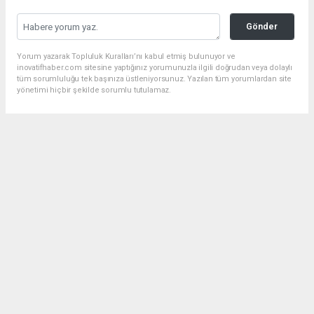
Gönder
Yorum yazarak Topluluk Kuralları’nı kabul etmiş bulunuyor ve
inovatifhaber.com sitesine yaptığınız yorumunuzla ilgili doğrudan veya dolaylı
tüm sorumluluğu tek başınıza üstleniyorsunuz. Yazılan tüm yorumlardan site
yönetimi hiçbir şekilde sorumlu tutulamaz.