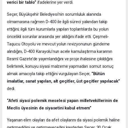
verici bir tablo”
ifadelerine yer verdi.
Seçer, Büyükşehir Belediyesi’nin sorumluluk alanında
olmamasına rağmen D-400 ile ilgili süreci yakından takip
ettiğini; ilgili tüm kurumlarla yapılan toplantılarda bu yolun
öncelikli sorunlar arasında yer aldığını ifade etti. Çeşmeli-
Taşucu Otoyolu ve mevcut yolun revizyonunun gündeme
alındığını, D-400 Karayolu’nun acele kamulaştırma kararının
Resmî Gazete’de yayımlandığını ve proje ihalesine çıkıldığını
belirterek, konuyu siyasi malzeme yapmadan somut sonuç
almak amacıyla takip ettiğini vurgulayan Seçer,
“Bütün
imalatlar, sanat yapıları, alt geçitler, üst geçitler yapılacak”
dedi.
“Afeti siyasi polemik meselesi yapan milletvekillerinin de
Meclis üyesinin de siyasetini kabul etmem”
Yaşanan elim olayları da afet olaylarını da siyasi polemik haline
getirmediğini ve getirmeyeceğini kaydeden Seçer, 30 Ocak