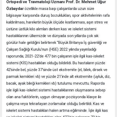
Ortopedi ve Travmatoloji Uzmanı Prof. Dr. Mehmet Uğur
Özbaydar
özellikle masa başı çalışanlarda uzun süre
bilgisayar karşısında duruş bozuklukları, spor aktivitelerinin rafa
kaldırılması, hareketin büyük ölçüde kısıtlanması, aşırı stres ve
üstüne üstlük kilo alımları derken kas ve iskelet sistemi
hastalıklarının ülkemizde ve dünyada son yıllarda çok sık
görülür hale geldiğini belirterek “Büyük Britanya İş güvenliği ve
Çalışan Sağlığı Kurulu’nun (HSE) 2022 yılında yayınladığı
raporunda; 2021-22’de 477 bin çalışanın işle ilgili kas-iskelet
sistemi (KİS) hastalıkları olduğu bildirildi. Bu hastaların yüzde
42’sinde bel, yüzde 37’sinde üst ekstremite (el, bilek, dirsek ve
parmak kemikleri vb) ve yüzde 21’inde alt ekstremite (uyluk, diz,
bacak, ayak bileği kemikleri vb) tutulumu mevcuttu. Raporda
işle ilgili kas-iskelet sistemi hastalıklarının oluşmasına sebep
olan ana faktörlerin, uygun olmayan pozisyonda klavye ile
çalışma veya tekrarlayan zorlamalar olduğu belirtildi. Kas ve
iskelet sistemi hastalıkları halen artma eğiliminde. İşle ilgili kas