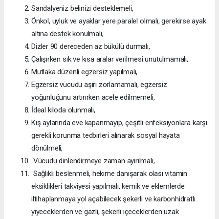
Sandalyeniz belinizi desteklemeli,
Önkol, uyluk ve ayaklar yere paralel olmalı, gerekirse ayak
altına destek konulmalı,
Dizler 90 dereceden az bükülü durmalı,
Çalışırken sık ve kısa aralar verilmesi unutulmamalı,
Mutlaka düzenli egzersiz yapılmalı,
Egzersiz vücudu aşırı zorlamamalı, egzersiz
yoğunluğunu artırırken acele edilmemeli,
İdeal kiloda olunmalı,
Kış aylarında eve kapanmayıp, çeşitli enfeksiyonlara karşı
gerekli korunma tedbirleri alınarak sosyal hayata
dönülmeli,
Vücudu dinlendirmeye zaman ayırılmalı,
Sağlıklı beslenmeli, hekime danışarak olası vitamin
eksiklikleri takviyesi yapılmalı, kemik ve eklemlerde
iltihaplanmaya yol açabilecek şekerli ve karbonhidratlı
yiyeceklerden ve gazlı, şekerli içeceklerden uzak