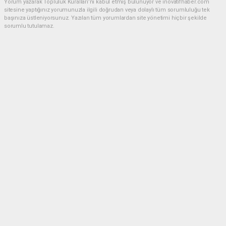
Yorum yazarak Topluluk Kuralları’nı kabul etmiş bulunuyor ve inovatifhaber.com
sitesine yaptığınız yorumunuzla ilgili doğrudan veya dolaylı tüm sorumluluğu tek
başınıza üstleniyorsunuz. Yazılan tüm yorumlardan site yönetimi hiçbir şekilde
sorumlu tutulamaz.