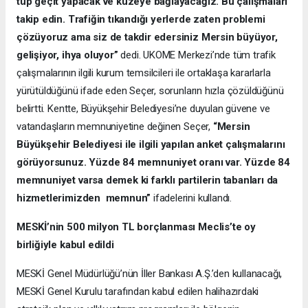
tüp geçit yapacak ve kuzeye bağlayacağız. Bu çalışmaları
takip edin. Trafiğin tıkandığı yerlerde zaten problemi
çözüyoruz ama siz de takdir edersiniz Mersin büyüyor,
gelişiyor, ihya oluyor”
dedi. UKOME Merkezi’nde tüm trafik
çalışmalarının ilgili kurum temsilcileri ile ortaklaşa kararlarla
yürütüldüğünü ifade eden Seçer, sorunların hızla çözüldüğünü
belirtti. Kentte, Büyükşehir Belediyesi’ne duyulan güvene ve
vatandaşların memnuniyetine değinen Seçer,
“Mersin
Büyükşehir Belediyesi ile ilgili yapılan anket çalışmalarını
görüyorsunuz. Yüzde 84 memnuniyet oranı var. Yüzde 84
memnuniyet varsa demek ki farklı partilerin tabanları da
hizmetlerimizden memnun”
ifadelerini kullandı.
MESKİ’nin 500 milyon TL borçlanması Meclis’te oy
birliğiyle kabul edildi
MESKİ Genel Müdürlüğü’nün İller Bankası A.Ş.’den kullanacağı,
MESKİ Genel Kurulu tarafından kabul edilen halihazırdaki