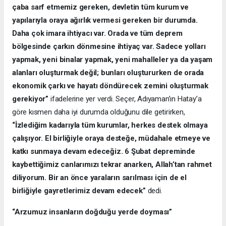
çaba sarf etmemiz gereken, devletin tüm kurum ve
yapılarıyla oraya ağırlık vermesi gereken bir durumda.
Daha çok imara ihtiyacı var. Orada ve tüm deprem
bölgesinde çarkın dönmesine ihtiyaç var. Sadece yolları
yapmak, yeni binalar yapmak, yeni mahalleler ya da yaşam
alanları oluşturmak değil; bunları oluştururken de orada
ekonomik çarkı ve hayatı döndürecek zemini oluşturmak
gerekiyor”
ifadelerine yer verdi. Seçer, Adıyaman’ın Hatay’a
göre kısmen daha iyi durumda olduğunu dile getirirken,
“İzlediğim kadarıyla tüm kurumlar, herkes destek olmaya
çalışıyor. El birliğiyle oraya desteğe, müdahale etmeye ve
katkı sunmaya devam edeceğiz. 6 Şubat depreminde
kaybettiğimiz canlarımızı tekrar anarken, Allah’tan rahmet
diliyorum. Bir an önce yaraların sarılması için de el
birliğiyle gayretlerimiz devam edecek”
dedi.
“Arzumuz insanların doğduğu yerde doyması”