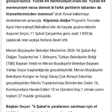
görüyorsunuz. Yüzde 84 memnuniyet oranı var. Yüzde 84
memnuniyet varsa demek ki farklı partilerin tabanları da
hizmetlerimizden memnun”
dedi. Kırsal kalkınmayı
desteklemek amacıyla
‘Köyümüz Atölye’
Projesi’ni Toroslar
ilçesi Hamzabeyli Mahallesi’nde de hayata geçireceklerini
duyuran Seçer, 11 Şubat Çarşamba günü saat 14.00’da
yapılacak olan açılışa herkesi davet etti.
Mersin Büyükşehir Belediye Meclisi’nin 2026 Yılı Şubat Ayı
Olağan Toplantısı’nın 1. Birleşimi, Türkiye Belediyeler Birliği
(TBB) Başkan Vekili ve Mersin Büyükşehir Belediye Başkanı
Vahap Seçer başkanlığında gerçekleştirildi. Mersin Büyükşehir
Belediyesi Kongre ve Sergi Sarayı Çok Amaçlı Salon’da
gerçekleştirilen Meclis Toplantısı’nda; Birimlerden Gelen 16,
Komisyonlara Havale Edilen 10 ve Gündem Dışı 1 olmak üzere
toplam 27 madde görüşüldü.
Başkan Seçer: “6 Şubat’ın yaralarının sarılması için el