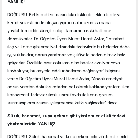
YANLIŞ!
DOĞRUSU: Bel kemikleri arasındaki disklerde, eklemlerde ve
kemik yüzeylerinde oluşan yıpranmalar uzun zamana
yayılabilen ciddi süreçler olup, tamamen eski hallerine
dönmüyorlar. Dr. Öğretim Üyesi Murat Hamit Aytar, “İstirahat,
ilaç ve korse gibi ameliyat dışındaki tedavilerle bu bölgeler daha
iyi, yük kaldırır, sorun yaratmaz ve şikâyete neden olmaz hale
geliyorlar. Özellikle sinir dokulara olan basılar azalıyor veya
kayboluyor, bu sayede ciddi rahatlama sağlanıyor” bilgisini
veren Dr. Öğretim Üyesi Murat Hamit Aytar, “Ancak ameliyat
sorun yaratan dokuları ortadan net olarak kaldıran yöntem iken
konservatif tedaviler ılımlı, kısmi fayda ile kesin çözüm
sunmayıp omurganın iyileşmesine katkı sağlıyorlar” diyor.
Sülük, hacamat, kupa çekme gibi yöntemler etkili tedavi
yöntemleridir. YANLIŞ!
DOĞRUSU: Sülük, hacamat ve kupa çekme gibi yöntemler ciddi