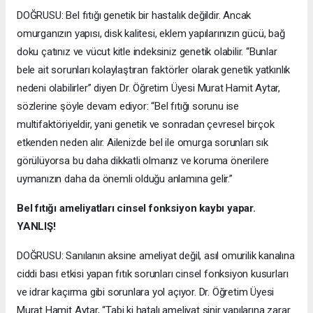
DOĞRUSU: Bel fıtığı genetik bir hastalık değildir. Ancak
omurganızın yapısı, disk kalitesi, eklem yapılarınızın gücü, bağ
doku çatınız ve vücut kitle indeksiniz genetik olabilir. “Bunlar
bele ait sorunları kolaylaştıran faktörler olarak genetik yatkınlık
nedeni olabilirler” diyen Dr. Öğretim Üyesi Murat Hamit Aytar,
sözlerine şöyle devam ediyor: “Bel fıtığı sorunu ise
multifaktöriyeldir, yani genetik ve sonradan çevresel birçok
etkenden neden alır. Ailenizde bel ile omurga sorunları sık
görülüyorsa bu daha dikkatli olmanız ve koruma önerilere
uymanızın daha da önemli olduğu anlamına gelir.”
Bel fıtığı ameliyatları cinsel fonksiyon kaybı yapar.
YANLIŞ!
DOĞRUSU: Sanılanın aksine ameliyat değil, asıl omurilik kanalına
ciddi bası etkisi yapan fıtık sorunları cinsel fonksiyon kusurları
ve idrar kaçırma gibi sorunlara yol açıyor. Dr. Öğretim Üyesi
Murat Hamit Aytar, “Tabi ki hatalı ameliyat sinir yapılarına zarar