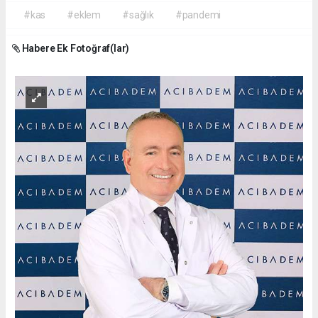
#kas
#eklem
#sağlık
#pandemi
Habere Ek Fotoğraf(lar)