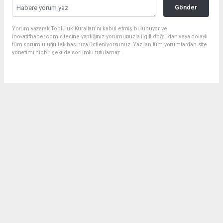
Gönder
Yorum yazarak Topluluk Kuralları’nı kabul etmiş bulunuyor ve
inovatifhaber.com sitesine yaptığınız yorumunuzla ilgili doğrudan veya dolaylı
tüm sorumluluğu tek başınıza üstleniyorsunuz. Yazılan tüm yorumlardan site
yönetimi hiçbir şekilde sorumlu tutulamaz.