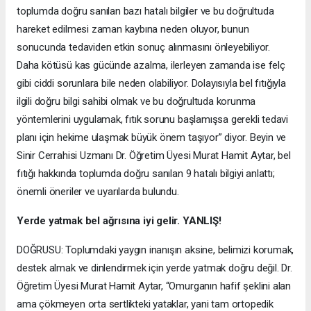
toplumda doğru sanılan bazı hatalı bilgiler ve bu doğrultuda
hareket edilmesi zaman kaybına neden oluyor, bunun
sonucunda tedaviden etkin sonuç alınmasını önleyebiliyor.
Daha kötüsü kas gücünde azalma, ilerleyen zamanda ise felç
gibi ciddi sorunlara bile neden olabiliyor. Dolayısıyla bel fıtığıyla
ilgili doğru bilgi sahibi olmak ve bu doğrultuda korunma
yöntemlerini uygulamak, fıtık sorunu başlamışsa gerekli tedavi
planı için hekime ulaşmak büyük önem taşıyor” diyor. Beyin ve
Sinir Cerrahisi Uzmanı Dr. Öğretim Üyesi Murat Hamit Aytar, bel
fıtığı hakkında toplumda doğru sanılan 9 hatalı bilgiyi anlattı;
önemli öneriler ve uyarılarda bulundu.
Yerde yatmak bel ağrısına iyi gelir. YANLIŞ!
DOĞRUSU: Toplumdaki yaygın inanışın aksine, belimizi korumak,
destek almak ve dinlendirmek için yerde yatmak doğru değil. Dr.
Öğretim Üyesi Murat Hamit Aytar, “Omurganın hafif şeklini alan
ama çökmeyen orta sertlikteki yataklar, yani tam ortopedik