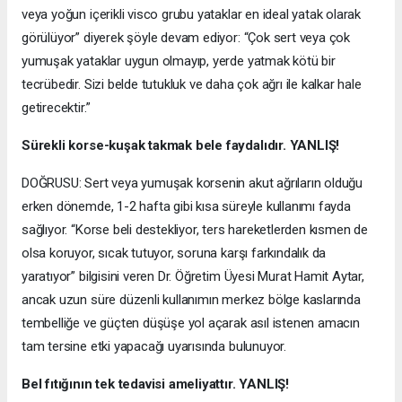
veya yoğun içerikli visco grubu yataklar en ideal yatak olarak
görülüyor” diyerek şöyle devam ediyor: “Çok sert veya çok
yumuşak yataklar uygun olmayıp, yerde yatmak kötü bir
tecrübedir. Sizi belde tutukluk ve daha çok ağrı ile kalkar hale
getirecektir.”
Sürekli korse-kuşak takmak bele faydalıdır. YANLIŞ!
DOĞRUSU: Sert veya yumuşak korsenin akut ağrıların olduğu
erken dönemde, 1-2 hafta gibi kısa süreyle kullanımı fayda
sağlıyor. “Korse beli destekliyor, ters hareketlerden kısmen de
olsa koruyor, sıcak tutuyor, soruna karşı farkındalık da
yaratıyor” bilgisini veren Dr. Öğretim Üyesi Murat Hamit Aytar,
ancak uzun süre düzenli kullanımın merkez bölge kaslarında
tembelliğe ve güçten düşüşe yol açarak asıl istenen amacın
tam tersine etki yapacağı uyarısında bulunuyor.
Bel fıtığının tek tedavisi ameliyattır. YANLIŞ!