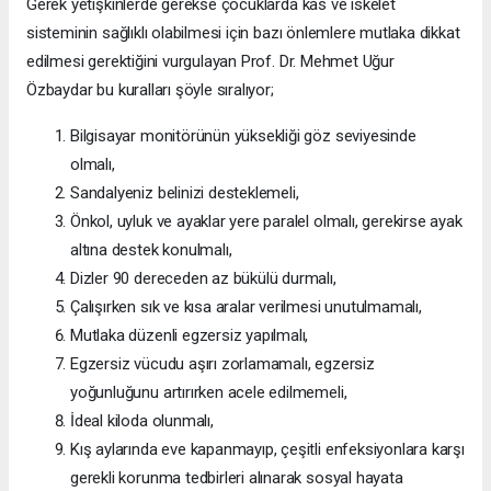
Gerek yetişkinlerde gerekse çocuklarda kas ve iskelet
sisteminin sağlıklı olabilmesi için bazı önlemlere mutlaka dikkat
edilmesi gerektiğini vurgulayan Prof. Dr. Mehmet Uğur
Özbaydar bu kuralları şöyle sıralıyor;
Bilgisayar monitörünün yüksekliği göz seviyesinde
olmalı,
Sandalyeniz belinizi desteklemeli,
Önkol, uyluk ve ayaklar yere paralel olmalı, gerekirse ayak
altına destek konulmalı,
Dizler 90 dereceden az bükülü durmalı,
Çalışırken sık ve kısa aralar verilmesi unutulmamalı,
Mutlaka düzenli egzersiz yapılmalı,
Egzersiz vücudu aşırı zorlamamalı, egzersiz
yoğunluğunu artırırken acele edilmemeli,
İdeal kiloda olunmalı,
Kış aylarında eve kapanmayıp, çeşitli enfeksiyonlara karşı
gerekli korunma tedbirleri alınarak sosyal hayata