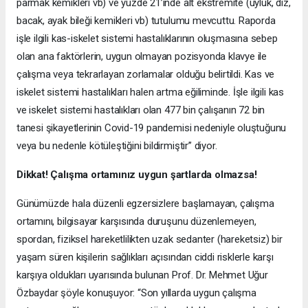
parmak kemikleri vb) ve yüzde 21’inde alt ekstremite (uyluk, diz,
bacak, ayak bileği kemikleri vb) tutulumu mevcuttu. Raporda
işle ilgili kas-iskelet sistemi hastalıklarının oluşmasına sebep
olan ana faktörlerin, uygun olmayan pozisyonda klavye ile
çalışma veya tekrarlayan zorlamalar olduğu belirtildi. Kas ve
iskelet sistemi hastalıkları halen artma eğiliminde. İşle ilgili kas
ve iskelet sistemi hastalıkları olan 477 bin çalışanın 72 bin
tanesi şikayetlerinin Covid-19 pandemisi nedeniyle oluştuğunu
veya bu nedenle kötüleştiğini bildirmiştir” diyor.
Dikkat! Çalışma ortamınız uygun şartlarda olmazsa!
Günümüzde hala düzenli egzersizlere başlamayan, çalışma
ortamını, bilgisayar karşısında duruşunu düzenlemeyen,
spordan, fiziksel hareketlilikten uzak sedanter (hareketsiz) bir
yaşam süren kişilerin sağlıkları açısından ciddi risklerle karşı
karşıya oldukları uyarısında bulunan Prof. Dr. Mehmet Uğur
Özbaydar şöyle konuşuyor: “Son yıllarda uygun çalışma