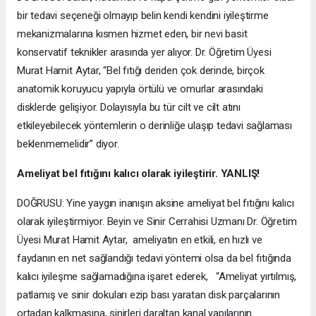
bir tedavi seçeneği olmayıp belin kendi kendini iyileştirme
mekanizmalarına kısmen hizmet eden, bir nevi basit
konservatif teknikler arasında yer alıyor. Dr. Öğretim Üyesi
Murat Hamit Aytar, “Bel fıtığı deriden çok derinde, birçok
anatomik koruyucu yapıyla örtülü ve omurlar arasındaki
disklerde gelişiyor. Dolayısıyla bu tür cilt ve cilt atını
etkileyebilecek yöntemlerin o derinliğe ulaşıp tedavi sağlaması
beklenmemelidir” diyor.
Ameliyat bel fıtığını kalıcı olarak iyileştirir. YANLIŞ!
DOĞRUSU: Yine yaygın inanışın aksine ameliyat bel fıtığını kalıcı
olarak iyileştirmiyor. Beyin ve Sinir Cerrahisi Uzmanı Dr. Öğretim
Üyesi Murat Hamit Aytar, ameliyatın en etkili, en hızlı ve
faydanın en net sağlandığı tedavi yöntemi olsa da bel fıtığında
kalıcı iyileşme sağlamadığına işaret ederek, “Ameliyat yırtılmış,
patlamış ve sinir dokuları ezip bası yaratan disk parçalarının
ortadan kalkmasına, sinirleri daraltan kanal yapılarının