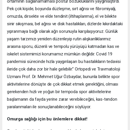
ortamının sağlanamaması postür bozukluklarını yaygınlaştırdı.
Pek çok kişide; boyunda düzleşme, sırt ağrısı ve fibromiyalji,
omuzda, dirsekte ve elde tendinit (iltihaplanma), el ve bilekte
sinir sıkışması, bel ağrısı ve disk hastalıkları, dizlerde kıkırdaktaki
yıpranmaya bağlı olarak ağrı sorunuyla karşılaşıyoruz. Günlük
yaşam tarzımızı yeniden düzenleyip rutin alışkanlıklarımız
arasına sporu, düzenli ve tempolu yürüyüşü katmadan kas ve
iskelet sistemimizi korumamız mümkün değildir. Covid 19
pandemisi sürecinde hızla yaygınlaşan bu hastalıkların tedavisi
ileride çok daha zor bir hale gelebilir.” Ortopedi ve Travmatoloji
Uzmanı Prof. Dr. Mehmet Uğur Özbaydar, bununla birlikte spor
aktivitelerine dönüşte de çok dikkat etmek gerektiğini, olması
gerekenden hızlı ve yoğun bir tempoda spor aktivitelerine
başlamanın da fayda yerine zarar verebileceğini, kas-tendon
yaralanmaları ile sonuçlanabileceğini söylüyor.
Omurga sağlığı için bu önlemlere dikkat!