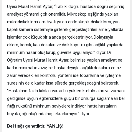
Üyesi Murat Hamit Aytar, “Tabi ki doğru hastada doğru seçilmiş
ameliyat yöntemi çok önemlidir. Mikroskop eşliğinde yapılan
mikrodiskektomi ameliyatı ya da endoskopik diskektomi, yani
kapalı kamera sistemiyle girilerek gerçekleştirilen ameliyatlarda
işlemler çok küçük bir alanda gerçekleştiriliyor. Dolayısıyla
eklem, kemik, kas dokuları ve disk kapsülü gibi sağlıklı yapılarda
minimum hasar oluşturup, güvenle uygulanıyor” diyor. Dr.
Öğretim Üyesi Murat Hamit Aytar, belimize yapılan ameliyat ne
kadar minimal invaziv, bir başka deyişle sağlıklı dokulara en az
zarar verecek, en kontrollü yöntem ise toparlama ve iyileşme
süresinin de o kadar kısa sürede gerçekleşeceğini belirterek,
“Hastaların fazla kiloları varsa bu yükten kurtulmaları ve zamanı
geldiğinde uygun egzersizlerle güçlü bir omurga sağlamaları bel
fıtığı nüksünü minimum seviyelere indiriyor, hatta hastaların
büyük çoğunluğunda hiç tekrarlamıyor” diyor.
Bel fıtığı genetiktir. YANLIŞ!