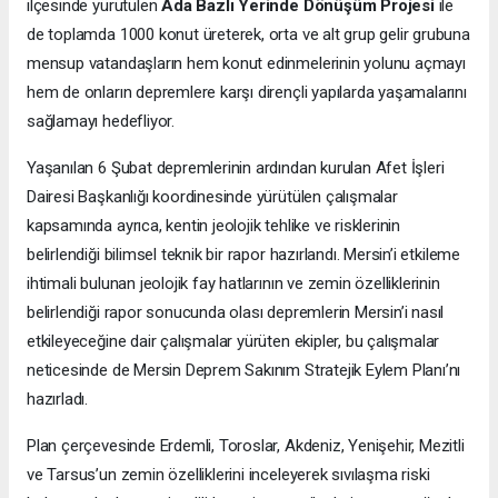
ilçesinde yürütülen
Ada Bazlı Yerinde Dönüşüm
Projesi
ile
de toplamda 1000 konut üreterek, orta ve alt grup gelir grubuna
mensup vatandaşların hem konut edinmelerinin yolunu açmayı
hem de onların depremlere karşı dirençli yapılarda yaşamalarını
sağlamayı hedefliyor.
Yaşanılan 6 Şubat depremlerinin ardından kurulan Afet İşleri
Dairesi Başkanlığı koordinesinde yürütülen çalışmalar
kapsamında ayrıca, kentin jeolojik tehlike ve risklerinin
belirlendiği bilimsel teknik bir rapor hazırlandı. Mersin’i etkileme
ihtimali bulunan jeolojik fay hatlarının ve zemin özelliklerinin
belirlendiği rapor sonucunda olası depremlerin Mersin’i nasıl
etkileyeceğine dair çalışmalar yürüten ekipler, bu çalışmalar
neticesinde de Mersin Deprem Sakınım Stratejik Eylem Planı’nı
hazırladı.
Plan çerçevesinde Erdemli, Toroslar, Akdeniz, Yenişehir, Mezitli
ve Tarsus’un zemin özelliklerini inceleyerek sıvılaşma riski