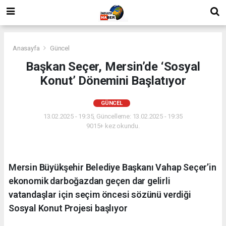
Anasayfa
Güncel
Başkan Seçer, Mersin’de ‘Sosyal
Konut’ Dönemini Başlatıyor
GÜNCEL
13.02.2025 - 19:35, Güncelleme: 13.02.2025 - 19:35
9015+ kez okundu.
Mersin Büyükşehir Belediye Başkanı Vahap Seçer’in
ekonomik darboğazdan geçen dar gelirli
vatandaşlar için seçim öncesi sözünü verdiği
Sosyal Konut Projesi başlıyor