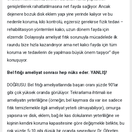
genişletilerek rahatlatılmasına net fayda sağlıyor. Ancak
dejenere bozuk disk eklem yapı yine yerinde kalıyor ve bu
nedenle koruma, kilo kontrolü, egzersiz gerekirse fizik tedavi –
rehabilitasyon yöntemleri kalıcı, uzun dönem fayda için
elzemdir. Dolayısıyla ameliyat fıtık sorunuyla mücadelede ilk
raundu bize hızla kazandırıyor ama net kalıcı fayda için tüm
koruma ve tedavilerin de yapılması büyük önem taşıyor” diye
konuşuyor.
Bel fıtığı ameliyat sonrası hep nüks eder. YANLIŞ!
DOĞRUSU: Bel fıtığı ameliyatlarında başarı oranı yüzde 90’lar
gibi çok yüksek oranda görülüyor. Tekrarlama ihtimali ise
ameliyatın yeterliliğine (örneğin; bel kayması da var ise sadece
fıtık temizlemekle ilgili ameliyat yeterli olmayabiliyor), omurga
yapısına ve disk, eklem, bağ ile kas dokularının yeterliliğine ve
kişinin kendini koruma kapasitesine göre değişmekle birlikte, bu
risk yüzde 5-10 gibi düşük bir oranda seyrediyor. Dr. Öğretim