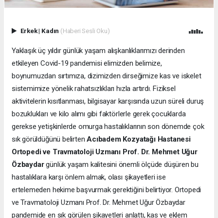
Erkek
|
Kadın
(Haberi Sesli Oku)
Yaklaşık üç yıldır günlük yaşam alışkanlıklarımızı derinden
etkileyen Covid-19 pandemisi elimizden belimize,
boynumuzdan sırtımıza, dizimizden dirseğimize kas ve iskelet
sistemimize yönelik rahatsızlıkları hızla artırdı. Fiziksel
aktivitelerin kısıtlanması, bilgisayar karşısında uzun süreli duruş
bozuklukları ve kilo alımı gibi faktörlerle gerek çocuklarda
gerekse yetişkinlerde omurga hastalıklarının son dönemde çok
sık görüldüğünü belirten
Acıbadem Kozyatağı Hastanesi
Ortopedi ve Travmatoloji Uzmanı Prof. Dr. Mehmet Uğur
Özbaydar
günlük yaşam kalitesini önemli ölçüde düşüren bu
hastalıklara karşı önlem almak, olası şikayetleri ise
ertelemeden hekime başvurmak gerektiğini belirtiyor. Ortopedi
ve Travmatoloji Uzmanı Prof. Dr. Mehmet Uğur Özbaydar
pandemide en sık görülen şikayetleri anlattı, kas ve eklem