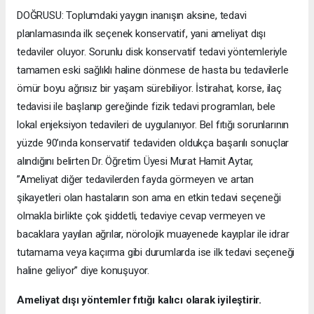
DOĞRUSU: Toplumdaki yaygın inanışın aksine, tedavi
planlamasında ilk seçenek konservatif, yani ameliyat dışı
tedaviler oluyor. Sorunlu disk konservatif tedavi yöntemleriyle
tamamen eski sağlıklı haline dönmese de hasta bu tedavilerle
ömür boyu ağrısız bir yaşam sürebiliyor. İstirahat, korse, ilaç
tedavisi ile başlanıp gereğinde fizik tedavi programları, bele
lokal enjeksiyon tedavileri de uygulanıyor. Bel fıtığı sorunlarının
yüzde 90’ında konservatif tedaviden oldukça başarılı sonuçlar
alındığını belirten Dr. Öğretim Üyesi Murat Hamit Aytar,
”Ameliyat diğer tedavilerden fayda görmeyen ve artan
şikayetleri olan hastaların son ama en etkin tedavi seçeneği
olmakla birlikte çok şiddetli, tedaviye cevap vermeyen ve
bacaklara yayılan ağrılar, nörolojik muayenede kayıplar ile idrar
tutamama veya kaçırma gibi durumlarda ise ilk tedavi seçeneği
haline geliyor” diye konuşuyor.
Ameliyat dışı yöntemler fıtığı kalıcı olarak iyileştirir.