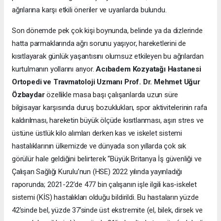
ağrılarına karşı etkili öneriler ve uyarılarda bulundu.
Son dönemde pek çok kişi boynunda, belinde ya da dizlerinde
hatta parmaklarında ağrı sorunu yaşıyor, hareketlerini de
kısıtlayarak günlük yaşantısını olumsuz etkileyen bu ağrılardan
kurtulmanın yollarını arıyor.
Acıbadem Kozyatağı Hastanesi
Ortopedi ve Travmatoloji Uzmanı Prof. Dr. Mehmet Uğur
Özbaydar
özellikle masa başı çalışanlarda uzun süre
bilgisayar karşısında duruş bozuklukları, spor aktivitelerinin rafa
kaldırılması, hareketin büyük ölçüde kısıtlanması, aşırı stres ve
üstüne üstlük kilo alımları derken kas ve iskelet sistemi
hastalıklarının ülkemizde ve dünyada son yıllarda çok sık
görülür hale geldiğini belirterek “Büyük Britanya İş güvenliği ve
Çalışan Sağlığı Kurulu’nun (HSE) 2022 yılında yayınladığı
raporunda; 2021-22’de 477 bin çalışanın işle ilgili kas-iskelet
sistemi (KİS) hastalıkları olduğu bildirildi. Bu hastaların yüzde
42’sinde bel, yüzde 37’sinde üst ekstremite (el, bilek, dirsek ve