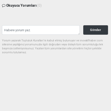
Okuyucu Yorumları
(0)
Gönder
Yorum yazarak Topluluk Kuralları’nı kabul etmiş bulunuyor ve inovatifhaber.com
sitesine yaptığınız yorumunuzla ilgili doğrudan veya dolaylı tüm sorumluluğu tek
başınıza üstleniyorsunuz. Yazılan tüm yorumlardan site yönetimi hiçbir şekilde
sorumlu tutulamaz.