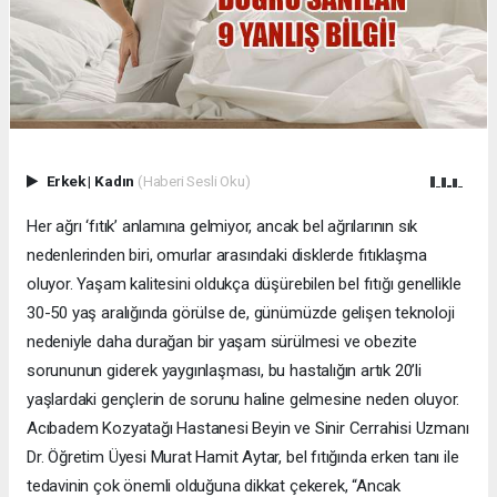
Erkek
|
Kadın
(Haberi Sesli Oku)
Her ağrı ‘fıtık’ anlamına gelmiyor, ancak bel ağrılarının sık
nedenlerinden biri, omurlar arasındaki disklerde fıtıklaşma
oluyor. Yaşam kalitesini oldukça düşürebilen bel fıtığı genellikle
30-50 yaş aralığında görülse de, günümüzde gelişen teknoloji
nedeniyle daha durağan bir yaşam sürülmesi ve obezite
sorununun giderek yaygınlaşması, bu hastalığın artık 20’li
yaşlardaki gençlerin de sorunu haline gelmesine neden oluyor.
Acıbadem Kozyatağı Hastanesi Beyin ve Sinir Cerrahisi Uzmanı
Dr. Öğretim Üyesi Murat Hamit Aytar, bel fıtığında erken tanı ile
tedavinin çok önemli olduğuna dikkat çekerek, “Ancak