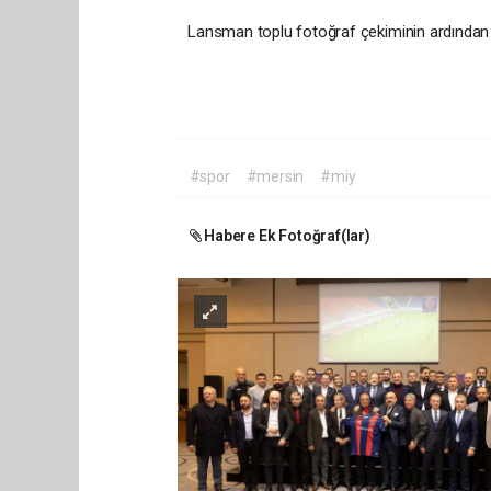
Lansman toplu fotoğr
#spor
#mersin
#miy
Habere Ek Fotoğraf(lar)