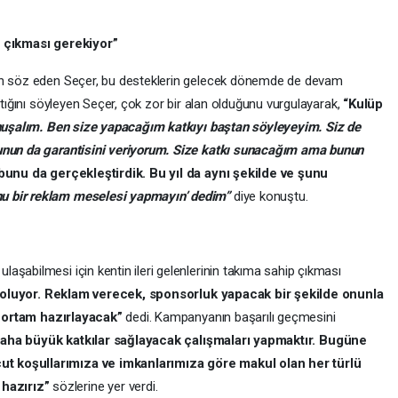
p çıkması gerekiyor”
dan söz eden Seçer, bu desteklerin gelecek dönemde de devam
ptığını söyleyen Seçer, çok zor bir alan olduğunu vurgulayarak,
“Kulüp
onuşalım. Ben size yapacağım katkıyı baştan söyleyeyim. Siz de
şunun da garantisini veriyorum. Size katkı sunacağım ama bunun
unu da gerçekleştirdik. Bu yıl da aynı şekilde ve şunu
nu bir reklam meselesi yapmayın’ dedim”
diye konuştu.
aşabilmesi için kentin ileri gelenlerinin takıma sahip çıkması
a oluyor. Reklam verecek, sponsorluk yapacak bir şekilde onunla
ir ortam hazırlayacak”
dedi. Kampanyanın başarılı geçmesini
daha büyük katkılar sağlayacak çalışmaları yapmaktır. Bugüne
t koşullarımıza ve imkanlarımıza göre makul olan her türlü
hazırız”
sözlerine yer verdi.