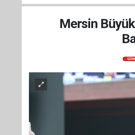
Mersin Büyükş
Ba
GÜN