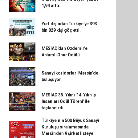
1,94 arttı.
Yurt dışından Türkiye'ye 393
bin 829 kişi göç etti.
MESİAD’dan Özdemir’e
Anlamlı Onur Ödülü
Sanayi koridorları Mersin’de
buluşuyor
MESİAD 35. Yılını '14. Yılın İş
İnsanları Ödül Töreni' ile
taçlandırdı.
Türkiye`nin 500 Büyük Sanayi
Kuruluşu sıralamasında
Mersin'den 9 şirket listeye