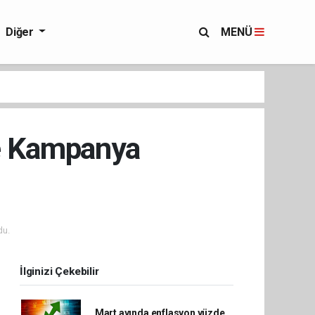
Diğer
MENÜ
ge Kampanya
du.
İlginizi Çekebilir
Mart ayında enflasyon yüzde