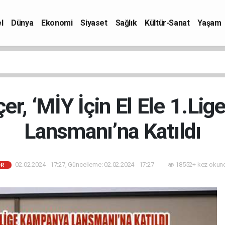
l
Dünya
Ekonomi
Siyaset
Sağlık
Kültür-Sanat
Yaşam
er, ‘MİY İçin El Ele 1.Li
Lansmanı’na Katıldı
02.02.2024 - 17:27, Güncelleme: 02.02.2024 - 17:27
18552+ kez okun
R