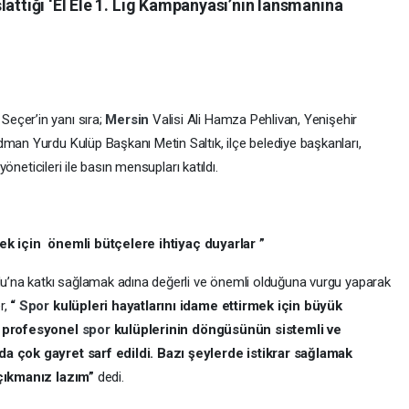
lattığı ‘El Ele 1. Lig Kampanyası’nın lansmanına
eçer’in yanı sıra;
Mersin
Valisi Ali Hamza Pehlivan, Yenişehir
dman Yurdu Kulüp Başkanı Metin Saltık, ilçe belediye başkanları,
 yöneticileri ile basın mensupları katıldı.
mek için önemli bütçelere ihtiyaç duyarlar ”
’na katkı sağlamak adına değerli ve önemli olduğuna vurgu yaparak
r,
“
Spor
kulüpleri hayatlarını idame ettirmek için büyük
ır profesyonel
spor
kulüplerinin döngüsünün sistemli ve
da çok gayret sarf edildi. Bazı şeylerde istikrar sağlamak
e çıkmanız lazım”
dedi.