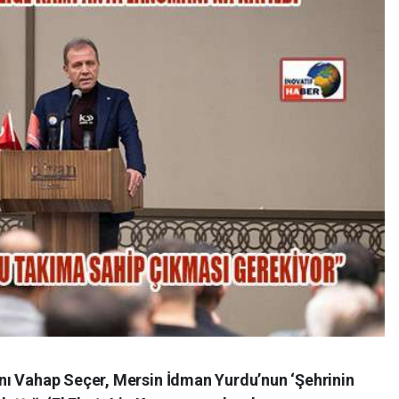
nı Vahap Seçer, Mersin İdman Yurdu’nun ‘Şehrinin