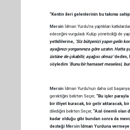
“Kentin ileri gelenlerinin bu takıma sahi
Mersin
İdman Yurdu’na yaptıkları katkılar
edeceğini vurguladı. Kulüp yöneticiliği de ya
yetkililerine,
‘Siz bütçenizi yapın gelin k
ayağınızı yorganınıza göre uzatın. Hatta 
üstüne de çıkabilir, aşağısı olmaz’
dedim, b
söyledim
‘Bunu bir hamaset meselesi, bu
Mersin
İdman Yurdu’nun daha üst başarıya ul
gerektiğini belirten Seçer,
“Bu işler parayl
bir illiyet kuracak, bir gelir aktaracak, b
dilediğini belirten Seçer,
“Asıl önemli olan 
kadar olduğu gibi bundan sonra da mevcu
desteği
Mersin
İdman Yurduna vermeye 