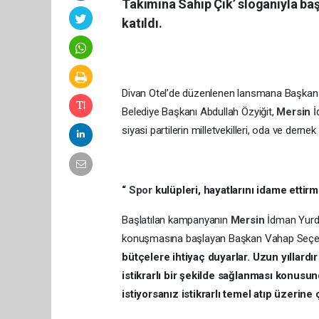
Takımına Sahip Çık’ sloganıyla baş
katıldı.
Divan Otel’de düzenlenen lansmana Başkan S
Belediye Başkanı Abdullah Özyiğit,
Mersin
İ
siyasi partilerin milletvekilleri, oda ve dernek
“
Spor
kulüpleri, hayatlarını idame ettir
Başlatılan kampanyanın
Mersin
İdman Yurdu
konuşmasına başlayan Başkan Vahap Seçe
bütçelere ihtiyaç duyarlar. Uzun yıllard
istikrarlı bir şekilde sağlanması konusun
istiyorsanız istikrarlı temel atıp üzerin