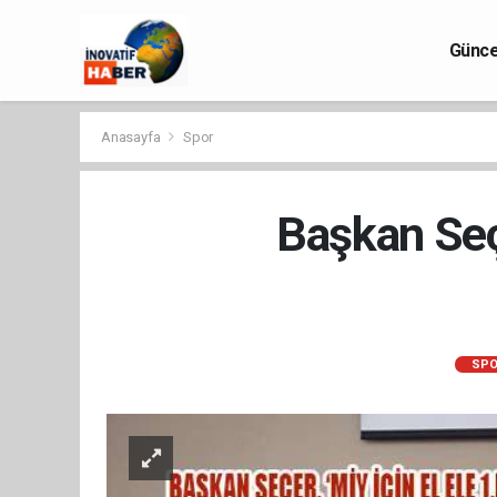
Günce
Anasayfa
Spor
Başkan Seç
SPO