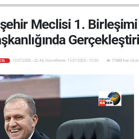
ehir Meclisi 1. Birleşim
şkanlığında Gerçekleştiri
13.07.2026 - 22:44, Güncelleme: 15.07.2026 - 15:36
17688 kez okun
CEL