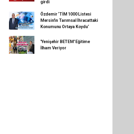
girdi
Özdemir ‘TİM 1000 Listesi
Mersin'in Tarımsal İhracattaki
Konumunu Ortaya Koydu’
'Yenişehir BETEM' Eğitime
İlham Veriyor