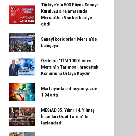
Türkiye`nin 500 Büyük Sanayi
Kuruluşu sıralamasında
Mersin'den 9 şirket listeye
girdi
Sanayi koridorları Mersin’de
buluşuyor
Özdemir ‘TİM 1000 Listesi
Mersin'in Tarımsal İhracattaki
Konumunu Ortaya Koydu’
Mart ayında enflasyon yüzde
1,94 arttı.
MESİAD 35. Yılını '14. Yılın İş
İnsanları Ödül Töreni' ile
taçlandırdı.