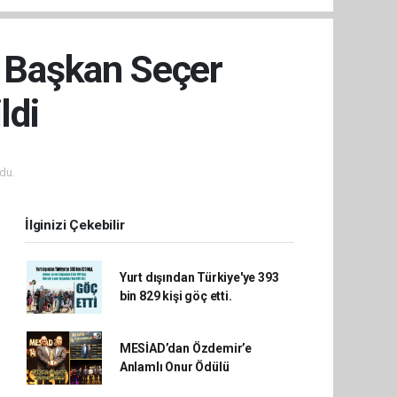
i Başkan Seçer
ldi
du.
İlginizi Çekebilir
Yurt dışından Türkiye'ye 393
bin 829 kişi göç etti.
MESİAD’dan Özdemir’e
Anlamlı Onur Ödülü