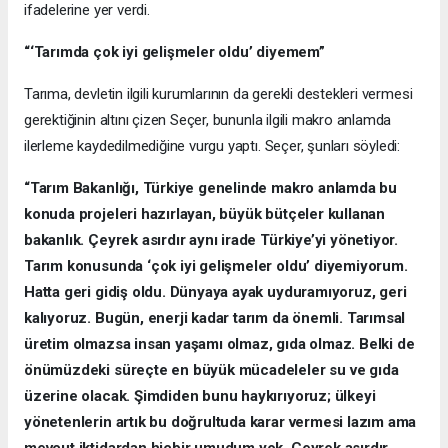
ifadelerine yer verdi.
“‘Tarımda çok iyi gelişmeler oldu’ diyemem”
Tarıma, devletin ilgili kurumlarının da gerekli destekleri vermesi
gerektiğinin altını çizen Seçer, bununla ilgili makro anlamda
ilerleme kaydedilmediğine vurgu yaptı. Seçer, şunları söyledi:
“Tarım Bakanlığı, Türkiye genelinde makro anlamda bu
konuda projeleri hazırlayan, büyük bütçeler kullanan
bakanlık. Çeyrek asırdır aynı irade Türkiye’yi yönetiyor.
Tarım konusunda ‘çok iyi gelişmeler oldu’ diyemiyorum.
Hatta geri gidiş oldu. Dünyaya ayak uyduramıyoruz, geri
kalıyoruz. Bugün, enerji kadar tarım da önemli. Tarımsal
üretim olmazsa insan yaşamı olmaz, gıda olmaz. Belki de
önümüzdeki süreçte en büyük mücadeleler su ve gıda
üzerine olacak. Şimdiden bunu haykırıyoruz; ülkeyi
yönetenlerin artık bu doğrultuda karar vermesi lazım ama
mevcut iktidardan hiçbir umudum yok. Çeyrek asırdır