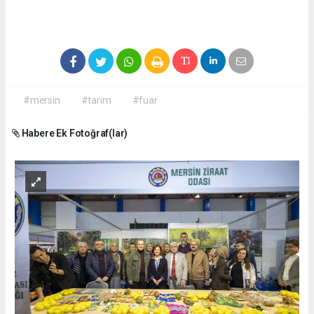
#mersin
#tarım
#fuar
Habere Ek Fotoğraf(lar)