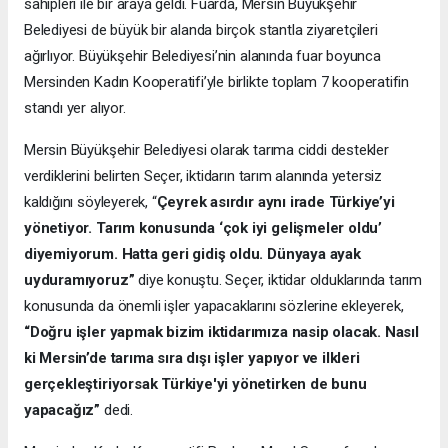
sahipleri ile bir araya geldi. Fuarda, Mersin Büyükşehir
Belediyesi de büyük bir alanda birçok stantla ziyaretçileri
ağırlıyor. Büyükşehir Belediyesi’nin alanında fuar boyunca
Mersinden Kadın Kooperatifi’yle birlikte toplam 7 kooperatifin
standı yer alıyor.
Mersin Büyükşehir Belediyesi olarak tarıma ciddi destekler
verdiklerini belirten Seçer, iktidarın tarım alanında yetersiz
kaldığını söyleyerek, “
Çeyrek asırdır aynı irade Türkiye’yi
yönetiyor. Tarım konusunda ‘çok iyi gelişmeler oldu’
diyemiyorum. Hatta geri gidiş oldu. Dünyaya ayak
uyduramıyoruz”
diye konuştu. Seçer, iktidar olduklarında tarım
konusunda da önemli işler yapacaklarını sözlerine ekleyerek,
“Doğru işler yapmak bizim iktidarımıza nasip olacak. Nasıl
ki Mersin’de tarıma sıra dışı işler yapıyor ve ilkleri
gerçekleştiriyorsak Türkiye'yi yönetirken de bunu
yapacağız”
dedi.