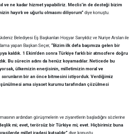
asıl ve ne kadar hizmet yapabiliriz. Meclis’in de desteği bizim
zin hayırlı ve uğurlu olmasını diliyorum”
diye konuştu.
deniz Belediyesi Eş Başkanları Hoşyar Sarıyıldız ve Nuriye Arslan ile
ıklama yapan Başkan Seçer,
“Bizim ilk defa başımıza gelen bir
rşıya kaldık. 1 Ekim’den sonra Türkiye farklı bir atmosfere doğru
dık. Bu sürecin adını da henüz koyamadılar. Neticede bu
orsak, ülkemizin enerjisinin, milletimizin moral ve
sorunların bir an önce bitmesini istiyorduk. Verdiğimiz
şünülmesi ama siyaset kurumu tarafından çözülmesi
masının ardından görüşmelerin ve ziyaretlerin başladığını sözlerine
deşlik mi; evet, terörsüz bir Türkiye mi; evet. Hiçbirimiz buna
asilerde millet iradesi kutsaldır”
diye konuştu.