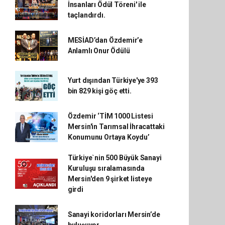
İnsanları Ödül Töreni' ile
taçlandırdı.
MESİAD’dan Özdemir’e
Anlamlı Onur Ödülü
Yurt dışından Türkiye'ye 393
bin 829 kişi göç etti.
Özdemir ‘TİM 1000 Listesi
Mersin'in Tarımsal İhracattaki
Konumunu Ortaya Koydu’
Türkiye`nin 500 Büyük Sanayi
Kuruluşu sıralamasında
Mersin'den 9 şirket listeye
girdi
Sanayi koridorları Mersin’de