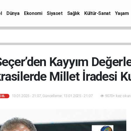
l
Dünya
Ekonomi
Siyaset
Sağlık
Kültür-Sanat
Yaşam
eçer’den Kayyım Değerl
asilerde Millet İradesi Ku
13.01.2025 - 21:07, Güncelleme: 13.01.2025 - 21:07
9070+ kez okun
CEL