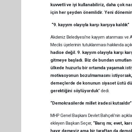
kuvvetli ve iyi kullanabiliriz, daha çok n
için her şeyden önemlidir. Yeni dönemimi
“9. kayyım olayıyla karşı karşıya kaldık”
Akdeniz Belediyesi’ne kayyım atanması ve Ak
Meclis üyelerinin tutuklanması hakkında aç
hadise değil. 9. kayyım olayıyla karşı ka
gitmeye başladı. Biz de bundan umutlan
ülkede huzurlu bir ortamda yaşamak istiy
motivasyonun bozulmamasını istiyorsak, 
demeçlerde de konunun siyaset üstü dü
gerektiğini söylüyorduk
” dedi.
“Demokrasilerde millet iradesi kutsaldır”
MHP Genel Başkanı Devlet Bahçeli’nin açıkla
ekleyen Başkan Seçer,
“Barış mı; evet, kar
hayır demeyiz ama bir taraftan da demokr