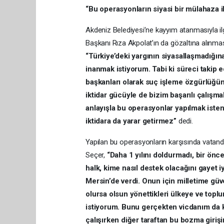
“Bu operasyonların siyasi bir mülahaza 
Akdeniz Belediyesi’ne kayyım atanmasıyla il
Başkanı Rıza Akpolat’ın da gözaltına alınmas
“Türkiye’deki yargının siyasallaşmadığın
inanmak istiyorum. Tabi ki süreci takip 
başkanları olarak suç işleme özgürlüğün
iktidar gücüyle de bizim başarılı çalışmal
anlayışla bu operasyonlar yapılmak isten
iktidara da yarar getirmez”
dedi.
Yapılan bu operasyonların karşısında vatanda
Seçer,
“Daha 1 yılını doldurmadı, bir önc
halk, kime nasıl destek olacağını gayet iy
Mersin’de verdi. Onun için milletime güv
olursa olsun yönettikleri ülkeye ve topl
istiyorum. Bunu gerçekten vicdanım da ka
çalışırken diğer taraftan bu bozma giriş