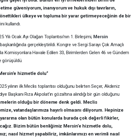
ğını gayet iyi bildi. Bunun en iyi örneklerinden birini de
lletime güveniyorum, inanıyorum ve hukuk dışı tavırların,
yönettikleri ülkeye ve topluma bir yarar getirmeyeceğinin de bir
ini kullandı.
25 Yılı Ocak Ayı Olağan Toplantısı’nın 1. Birleşimi,
Mersin
aşkanlığında gerçekleştirildi. Kongre ve Sergi Sarayı Çok Amaçlı
’nda Komisyonlara Havale Edilen 33, Birimlerden Gelen 46 ve Gündem
 görüşüldü.
Mersin’e hizmetle dolu”
025 yılının ilk Meclis toplantısı olduğunu belirten Seçer, Akdeniz
diye Başkanı Rıza Akpolat’ın gözaltına alındığı bir gün olduğunu
şmelerin olduğu bir döneme denk geldi. Meclis
mize, vatandaşlarımıza hayırlı olmasını diliyorum. Hepinize
ararına olan bütün konularda burada çok değerli fikirler,
tacağız. Bizim bütün benliğimiz Mersin’e hizmetle dolu,
; nasıl hizmet yapabiliriz, imkânlarımızı en verimli nasıl