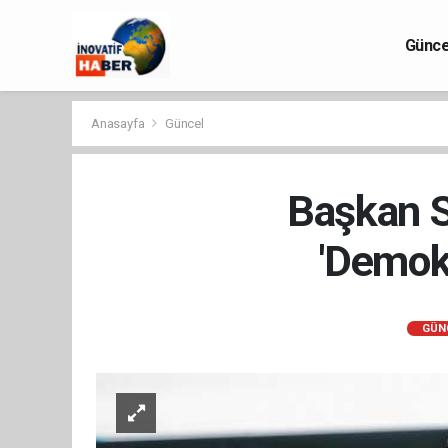
Günce
Anasayfa
Güncel
Başkan S
'Demokr
GÜN