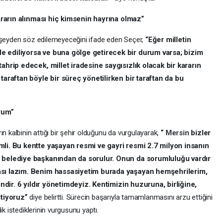
kararın alınması hiç kimsenin hayrına olmaz”
r şeyden söz edilemeyeceğini ifade eden Seçer,
“Eğer milletin
 ediliyorsa ve buna gölge getirecek bir durum varsa; bizim
ahrip edecek, millet iradesine saygısızlık olacak bir kararın
taraftan böyle bir süreç yönetilirken bir taraftan da bu
rum”
n kalbinin attığı bir şehir olduğunu da vurgulayarak,
“
Mersin
bizler
li. Bu kentte yaşayan resmi ve gayri resmi 2.7 milyon insanın
 belediye başkanından da sorulur. Onun da sorumluluğu vardır
ası lazım. Benim hassasiyetim burada yaşayan hemşehrilerim,
indir. 6 yıldır yönetimdeyiz. Kentimizin huzuruna, birliğine,
stiyoruz”
diye belirtti. Sürecin başarıyla tamamlanmasını arzu ettiğini
ik istediklerinin vurgusunu yaptı.