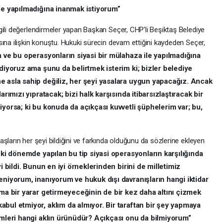
ile yapılmadığına inanmak istiyorum”
gili değerlendirmeler yapan Başkan Seçer, CHP’li Beşiktaş Belediye
ına ilişkin konuştu. Hukuki sürecin devam ettiğini kaydeden Seçer,
a ve bu operasyonların siyasi bir mülahaza ile yapılmadığına
ediyoruz ama şunu da belirtmek isterim ki; bizler belediye
e asla sahip değiliz, her şeyi yasalara uygun yapacağız. Ancak
arımızı yıpratacak; bizi halk karşısında itibarsızlaştıracak bir
iyorsa; ki bu konuda da açıkçası kuvvetli şüphelerim var; bu,
şların her şeyi bildiğini ve farkında olduğunu da sözlerine ekleyen
eki dönemde yapılan bu tip siyasi operasyonların karşılığında
i bildi. Bunun en iyi örneklerinden birini de milletimiz
eniyorum, inanıyorum ve hukuk dışı davranışların hangi iktidar
uma bir yarar getirmeyeceğinin de bir kez daha altını çizmek
bul etmiyor, aklım da almıyor. Bir taraftan bir şey yapmaya
imleri hangi aklın ürünüdür? Açıkçası onu da bilmiyorum”