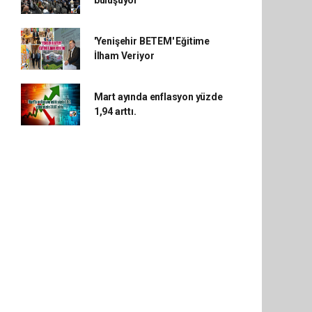
buluşuyor
'Yenişehir BETEM' Eğitime
İlham Veriyor
Mart ayında enflasyon yüzde
1,94 arttı.