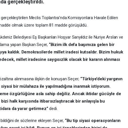
da gerçekleştirildi.
gerçekleştirilen Meclis Toplantısı’nda Komisyonlara Havale Edilen
2 madde olmak üzere toplam 81 madde görüşüldü.
deniz Belediyesi Eş Başkanları Hoşyar Sarıyıldız ile Nuriye Arslan ve
ıklama yapan Başkan Seçer,
“Bizim ilk defa başımıza gelen bir
rşıya kaldık. Demokrasilerde millet iradesi kutsaldır. Bizim hukuk
edecek, millet iradesine saygısızlık olacak bir kararın alınması
özaltına alınmasına ilişkin de konuşan Seçer;
“Türkiye’deki yargının
siyasi bir mülahaza ile yapılmadığına inanmak istiyorum.
şleme özgürlüğüne asla sahip değiliz. Ancak iktidar gücüyle de
bizi halk karşısında itibarsızlaştıracak bir anlayışla bu
tidara da yarar getirmez”
dedi.
 bildiğini de sözlerine ekleyen Seçer,
“Bu tip siyasi operasyonların