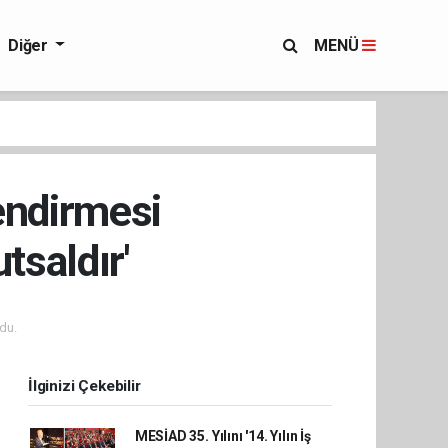
Diğer
MENÜ
endirmesi
tsaldır'
du.
İlginizi Çekebilir
MESİAD 35. Yılını '14. Yılın İş