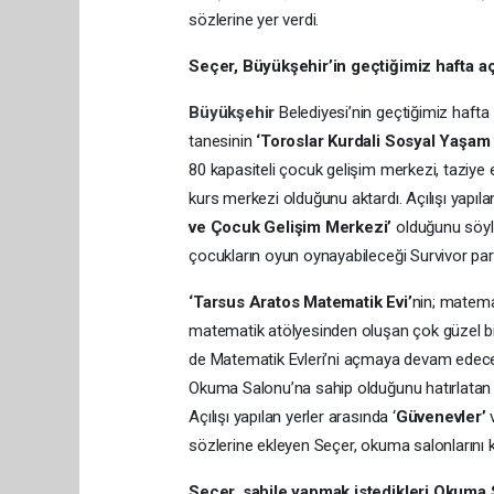
sözlerine yer verdi.
Seçer, Büyükşehir’in geçtiğimiz hafta açı
Büyükşehir
Belediyesi’nin geçtiğimiz hafta a
tanesinin
‘Toroslar Kurdali Sosyal Yaşam
80 kapasiteli çocuk gelişim merkezi, taziye 
kurs merkezi olduğunu aktardı. Açılışı yapıla
ve Çocuk Gelişim Merkezi’
olduğunu söyle
çocukların oyun oynayabileceği Survivor par
‘Tarsus Aratos Matematik Evi’
nin; matema
matematik atölyesinden oluşan çok güzel bi
de Matematik Evleri’ni açmaya devam edecekl
Okuma Salonu’na sahip olduğunu hatırlatan Seç
Açılışı yapılan yerler arasında ‘
Güvenevler’
sözlerine ekleyen Seçer, okuma salonlarını k
Seçer, sahile yapmak istedikleri Okuma 