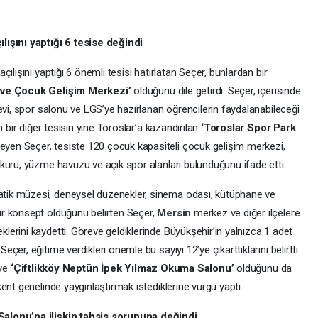
lışını yaptığı 6 tesise değindi
çılışını yaptığı 6 önemli tesisi hatırlatan Seçer, bunlardan bir
 ve Çocuk Gelişim Merkezi’
olduğunu dile getirdi. Seçer, içerisinde
evi, spor salonu ve LGS’ye hazırlanan öğrencilerin faydalanabileceği
n bir diğer tesisin yine Toroslar’a kazandırılan
‘Toroslar Spor Park
yen Seçer, tesiste 120 çocuk kapasiteli çocuk gelişim merkezi,
kuru, yüzme havuzu ve açık spor alanları bulunduğunu ifade etti.
tik müzesi, deneysel düzenekler, sinema odası, kütüphane ve
r konsept olduğunu belirten Seçer,
Mersin
merkez ve diğer ilçelere
erini kaydetti. Göreve geldiklerinde Büyükşehir’in yalnızca 1 adet
er, eğitime verdikleri önemle bu sayıyı 12’ye çıkarttıklarını belirtti.
ve
‘Çiftlikköy Neptün İpek Yılmaz Okuma Salonu’
olduğunu da
ent genelinde yaygınlaştırmak istediklerine vurgu yaptı.
Salonu’na ilişkin tahsis sorununa değindi