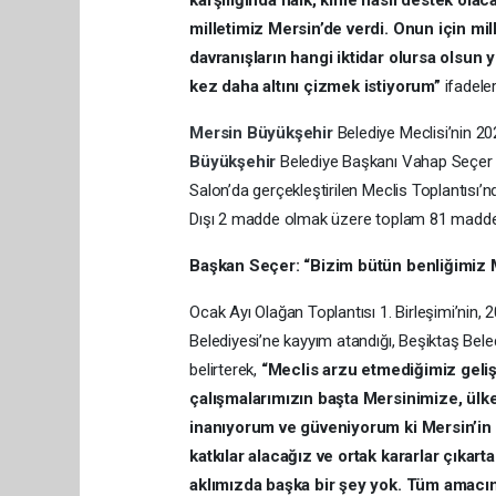
karşılığında halk, kime nasıl destek olaca
milletimiz Mersin’de verdi. Onun için mi
davranışların hangi iktidar olursa olsun 
kez daha altını çizmek istiyorum”
ifadeler
Mersin
Büyükşehir
Belediye Meclisi’nin 20
Büyükşehir
Belediye Başkanı Vahap Seçer b
Salon’da gerçekleştirilen Meclis Toplantısı
Dışı 2 madde olmak üzere toplam 81 madde
Başkan Seçer: “Bizim bütün benliğimiz 
Ocak Ayı Olağan Toplantısı 1. Birleşimi’nin, 2
Belediyesi’ne kayyım atandığı, Beşiktaş Bele
belirterek,
“Meclis arzu etmediğimiz geli
çalışmalarımızın başta Mersinimize, ülke
inanıyorum ve güveniyorum ki Mersin’in y
katkılar alacağız ve ortak kararlar çıkar
aklımızda başka bir şey yok. Tüm amacımız