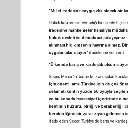
“Millet iradesine saygısızlık olacak bir 
Hukuk kavramının olmadığı bir ülkede hiçbi
iradesine mahkemeler kanalıyla müdahale
hukuk devleti ve demokrasi anlayışımızı t
alınması hiç kimsenin hayrına olmaz. Bir 
uygulamalar oluyor”
ifadelerine yer verdi.
“Ülkemde barış ve kardeşlik olsun istiyo
Seçer, Mersin’in; bütün bu konuşulan konuları
için önemli ama Türkiye için de çok önem
selameti kentin yüzde 60 oyuyla seçilen
ve bu konuda hassasiyet içerisinde olm
kentimin huzuru, birliği ve beraberliği iç
beraberliğine bir zarar ziyan gelmesin i
ifade eden Seçer, Türkiye’de barış ve kardeşl