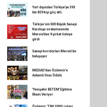
Yurt dışından Türkiye'ye 393
bin 829 kişi göç etti.
Türkiye`nin 500 Büyük Sanayi
Kuruluşu sıralamasında
Mersin'den 9 şirket listeye
girdi
Sanayi koridorları Mersin’de
buluşuyor
MESİAD’dan Özdemir’e
Anlamlı Onur Ödülü
'Yenişehir BETEM' Eğitime
İlham Veriyor
Özdemir ‘TİM 1000 Listesi