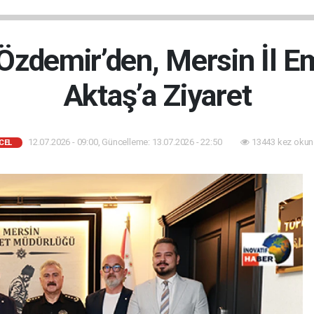
Özdemir’den, Mersin İl 
Aktaş’a Ziyaret
12.07.2026 - 09:00, Güncelleme: 13.07.2026 - 22:50
13443 kez okun
CEL