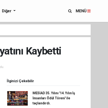
Diğer
MENÜ
atını Kaybetti
du.
İlginizi Çekebilir
MESİAD 35. Yılını '14. Yılın İş
İnsanları Ödül Töreni' ile
taçlandırdı.