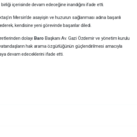
 birliği içerisinde devam edeceğine inandığını ifade etti.
taş’ın Mersin’de asayişin ve huzurun sağlanması adına başarılı
derek, kendisine yeni görevinde başarılar diledi.
retlerinden dolayı
Baro
Başkanı Av. Gazi Özdemir ve yönetim kurulu
vatandaşların hak arama özgürlüğünün güçlendirilmesi amacıyla
risinde çalışmaya devam edeceklerini ifade etti.