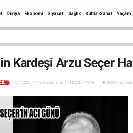
l
Dünya
Ekonomi
Siyaset
Sağlık
Kültür-Sanat
Yaşam
in Kardeşi Arzu Seçer Hay
17.11.2025 - 11:10, Güncelleme: 17.11.2025 - 11:10
8607+ kez okun
CEL