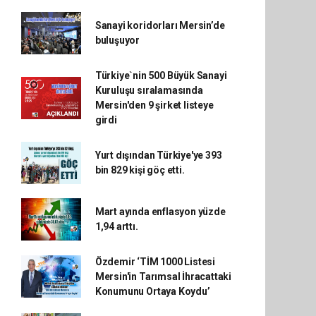
Sanayi koridorları Mersin’de
buluşuyor
Türkiye`nin 500 Büyük Sanayi
Kuruluşu sıralamasında
Mersin'den 9 şirket listeye
girdi
Yurt dışından Türkiye'ye 393
bin 829 kişi göç etti.
Mart ayında enflasyon yüzde
1,94 arttı.
Özdemir ‘TİM 1000 Listesi
Mersin'in Tarımsal İhracattaki
Konumunu Ortaya Koydu’