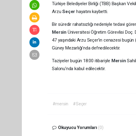
Türkiye Belediyeler Birliği (TBB) Başkan Veki
Arzu
Seçer
hayatını kaybetti.
Bir süredir rahatsızlığı nedeniyle tedavi gör
Mersin
Üniversitesi Öğretim Görevlisi Doç.
47 yaşındaki Arzu Seçer’in cenazesi bugün 
Güney Mezarlığı’nda defnedilecektir.
Taziyeler bugün 18:00 itibariyle
Mersin
Sahi
Salonu’nda 
#mersin
#Seçer
Okuyucu Yorumları
(0)