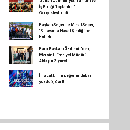
'Sudan Cumhuriyeti Tanıtım ve
İş Birliği Toplantısı'
Gerçekleştirildi
Başkan Seçer İle Meral Seçer,
‘8. Lavanta Hasat Şenliği’ne
Katıldı
Baro Başkanı Özdemir’den,
Mersin İl Emniyet Müdürü
Aktaş’a Ziyaret
İhracat birim değer endeksi
yüzde 3,3 arttı