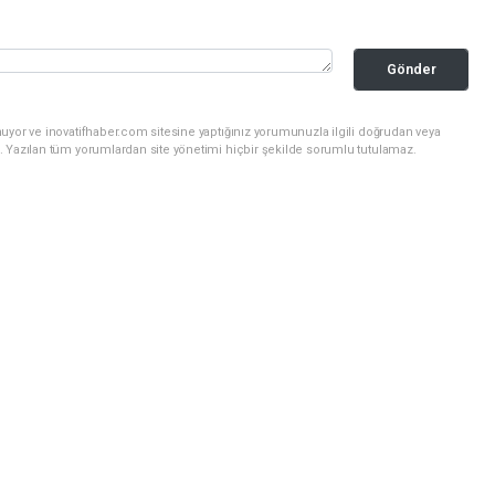
Gönder
uyor ve inovatifhaber.com sitesine yaptığınız yorumunuzla ilgili doğrudan veya
. Yazılan tüm yorumlardan site yönetimi hiçbir şekilde sorumlu tutulamaz.