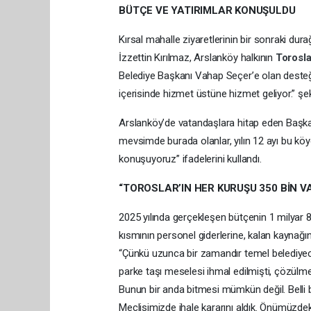
BÜTÇE VE YATIRIMLAR KONUŞULDU
Kırsal mahalle ziyaretlerinin bir sonraki d
İzzettin Kırılmaz, Arslanköy halkının
Torosl
Belediye Başkanı Vahap Seçer’e olan desteği
içerisinde hizmet üstüne hizmet geliyor.” şe
Arslanköy’de vatandaşlara hitap eden Başkan 
mevsimde burada olanlar, yılın 12 ayı bu köy
konuşuyoruz” ifadelerini kullandı.
“TOROSLAR’IN HER KURUŞU 350 BİN V
2025 yılında gerçekleşen bütçenin 1 milyar 8
kısmının personel giderlerine, kalan kaynağın 
“Çünkü uzunca bir zamandır temel belediyecilik
parke taşı meselesi ihmal edilmişti, çözülme
Bunun bir anda bitmesi mümkün değil. Belli 
Meclisimizde ihale kararını aldık. Önümüzdeki