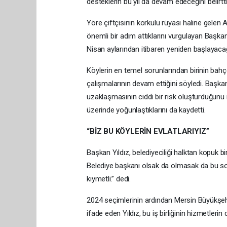
desteklerin bu yıl da devam edeceğini belirtti
Yöre çiftçisinin korkulu rüyası haline gelen
önemli bir adım attıklarını vurgulayan Başka
Nisan aylarından itibaren yeniden başlayacağı
Köylerin en temel sorunlarından birinin bahçe
çalışmalarının devam ettiğini söyledi. Başka
uzaklaşmasının ciddi bir risk oluşturduğunu 
üzerinde yoğunlaştıklarını da kaydetti.
“BİZ BU KÖYLERİN EVLATLARIYIZ”
Başkan Yıldız, belediyeciliği halktan kopuk bir
Belediye başkanı olsak da olmasak da bu so
kıymetli.” dedi.
2024 seçimlerinin ardından Mersin Büyükşehir
ifade eden Yıldız, bu iş birliğinin hizmetlerin