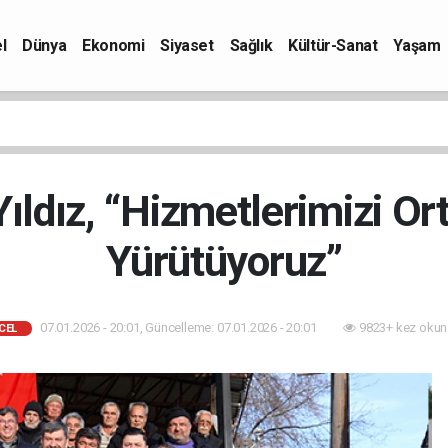
l
Dünya
Ekonomi
Siyaset
Sağlık
Kültür-Sanat
Yaşam
ıldız, “Hizmetlerimizi Ort
Yürütüyoruz”
07.01.2026 - 20:01, Güncelleme: 07.01.2026 - 20:01
9823+ kez okun
CEL