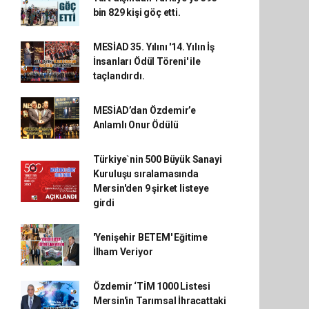
bin 829 kişi göç etti.
MESİAD 35. Yılını '14. Yılın İş
İnsanları Ödül Töreni' ile
taçlandırdı.
MESİAD’dan Özdemir’e
Anlamlı Onur Ödülü
Türkiye`nin 500 Büyük Sanayi
Kuruluşu sıralamasında
Mersin'den 9 şirket listeye
girdi
'Yenişehir BETEM' Eğitime
İlham Veriyor
Özdemir ‘TİM 1000 Listesi
Mersin'in Tarımsal İhracattaki