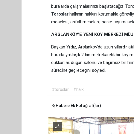
buralarda çalışmalarımızı başlatacağız. Toro
Toroslar
halkının hakkını korumakla görevli
meselesi, asfalt meselesi, parke taşı mesele
ARSLANKÖY’E YENİ KÖY MERKEZİ MÜJ
Başkan Yıldız, Arslanköy’de uzun yıllardır atı
burada yaklaşık 2 bin metrekarelik bir köy me
dükkânlar, düğün salonu ve bağımsız bir fırın 
sürecine geçileceğini söyledi.
#toroslar
#halk
Habere Ek Fotoğraf(lar)