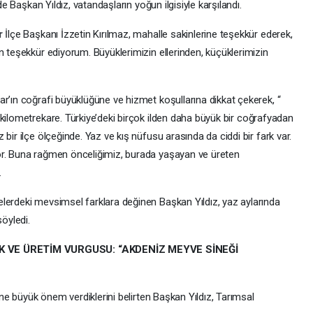
de Başkan Yıldız, vatandaşların yoğun ilgisiyle karşılandı.
r
İlçe Başkanı İzzetin Kırılmaz, mahalle sakinlerine teşekkür ederek,
n teşekkür ediyorum. Büyüklerimizin ellerinden, küçüklerimizin
r’ın coğrafi büyüklüğüne ve hizmet koşullarına dikkat çekerek, “
 kilometrekare. Türkiye’deki birçok ilden daha büyük bir coğrafyadan
bir ilçe ölçeğinde. Yaz ve kış nüfusu arasında da ciddi bir fark var.
or. Buna rağmen önceliğimiz, burada yaşayan ve üreten
.
lerdeki mevsimsel farklara değinen Başkan Yıldız, yaz aylarında
söyledi.
 VE ÜRETİM VURGUSU: “AKDENİZ MEYVE SİNEĞİ
ğine büyük önem verdiklerini belirten Başkan Yıldız, Tarımsal