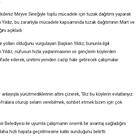
.
 Akdeniz Meyve Sineğiyle toplu mücadele için tuzak dağıtımı yaparak
n Yıldız, bu zararlıyla mücadele kapsamında tuzak dağıtımının Mart ve
nı açıkladı.
 yolları olduğunu vurgulayan Başkan Yıldız, bununla ilgili
n Yıldız, nüfusun hızla yaşlanmasının ve gençlerin köylerden
ifade ederek, üretimi yeniden cazip hale getirecek çalışmalar
 anlayışla yürütmediklerinin altını çizerek, “Biz bu köylerin evlatlarıyız.
fralara oturup selam verebilmek, sohbet etmek bizim için çok
 Belediyesi ile uyumla çalışmanın önemli bir avantaj sağladığını
 daha hızlı hayata geçirilmesine katkı sunduğunu belirtti.