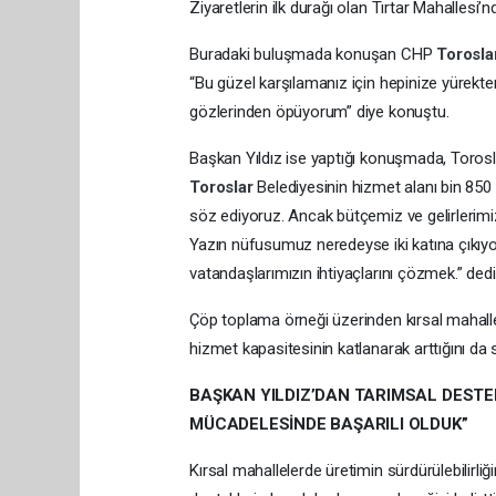
Ziyaretlerin ilk durağı olan Tırtar Mahallesi’n
Buradaki buluşmada konuşan CHP
Torosla
“Bu güzel karşılamanız için hepinize yürekte
gözlerinden öpüyorum” diye konuştu.
Başkan Yıldız ise yaptığı konuşmada, Torosla
Toroslar
Belediyesinin hizmet alanı bin 850
söz ediyoruz. Ancak bütçemiz ve gelirlerimiz 
Yazın nüfusumuz neredeyse iki katına çıkıy
vatandaşlarımızın ihtiyaçlarını çözmek.” dedi
Çöp toplama örneği üzerinden kırsal mahalle
hizmet kapasitesinin katlanarak arttığını da 
BAŞKAN YILDIZ’DAN TARIMSAL DESTEK
MÜCADELESİNDE BAŞARILI OLDUK”
Kırsal mahallelerde üretimin sürdürülebilirli