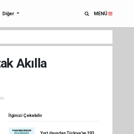
Diğer
MENÜ
ak Akılla
du.
İlginizi Çekebilir
Yurt dışından Türkiye'ye 393