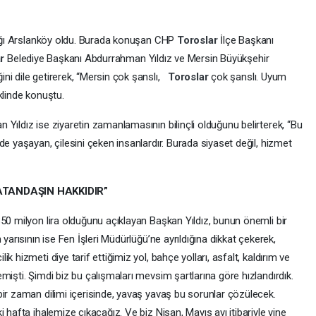
urağı Arslanköy oldu. Burada konuşan CHP
Toroslar
İlçe Başkanı
ar
Belediye Başkanı Abdurrahman Yıldız ve Mersin Büyükşehir
ni dile getirerek, “Mersin çok şanslı,
Toroslar
çok şanslı. Uyum
klinde konuştu.
Yıldız ise ziyaretin zamanlamasının bilinçli olduğunu belirterek, “Bu
de yaşayan, çilesini çeken insanlardır. Burada siyaset değil, hizmet
ATANDAŞIN HAKKIDIR”
50 milyon lira olduğunu açıklayan Başkan Yıldız, bunun önemli bir
yarısının ise Fen İşleri Müdürlüğü’ne ayrıldığına dikkat çekerek,
 hizmeti diye tarif ettiğimiz yol, bahçe yolları, asfalt, kaldırım ve
mişti. Şimdi biz bu çalışmaları mevsim şartlarına göre hızlandırdık.
bir zaman dilimi içerisinde, yavaş yavaş bu sorunlar çözülecek.
 hafta ihalemize çıkacağız. Ve biz Nisan, Mayıs ayı itibariyle yine