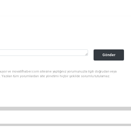
Gönder
uyor ve inovatifhaber.com sitesine yaptığınız yorumunuzla ilgili doğrudan veya
. Yazılan tüm yorumlardan site yönetimi hiçbir şekilde sorumlu tutulamaz.