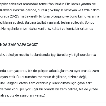
apılan tahsisler arasındaki temel fark budur. Biz, kamu yararını ve
n Kahveci Parkı’na gelince, burası çok büyük olmayan ve fazla bakım
 burada 20-25 metrekarelik bir bina olduğunu ve bunu kamu yararına
diklerini söyledi. Bu bina tadilat yapılarak teslim edilecek. Sonuç
. Hemşehrilerimizin daha konforlu, kaliteli ve temiz bir ortamda
INDA ZAM YAPACAĞIZ”
 belediye meclisi toplantısında, işçi ücretleriyle ilgili soruları da
randa zam yaparsa, biz de çalışan arkadaşlarımıza aynı oranda zam
beyan ettik. Bu durumdan memnun değillerse, bizimle değil,
ünkü asgari ücretin zam oranının yüksek olması için çaba sarf
nda zam konuşuluyor. Eğer bu oranda bir zam gelirse, biz de yüzde
rsa, biz de aynı oranı veririz.”