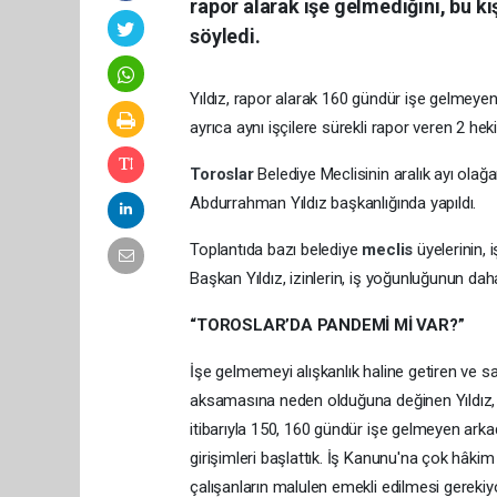
rapor alarak işe gelmediğini, bu k
söyledi.
Yıldız, rapor alarak 160 gündür işe gelmeyen 
ayrıca aynı işçilere sürekli rapor veren 2 he
Toroslar
Belediye Meclisinin aralık ayı olağa
Abdurrahman Yıldız başkanlığında yapıldı.
Toplantıda bazı belediye
meclis
üyelerinin, 
Başkan Yıldız, izinlerin, iş yoğunluğunun daha
“TOROSLAR’DA PANDEMİ Mİ VAR?”
İşe gelmemeyi alışkanlık haline getiren ve sağl
aksamasına neden olduğuna değinen Yıldız, “B
itibarıyla 150, 160 gündür işe gelmeyen arkada
girişimleri başlattık. İş Kanunu'na çok hâk
çalışanların malulen emekli edilmesi gerekiyo