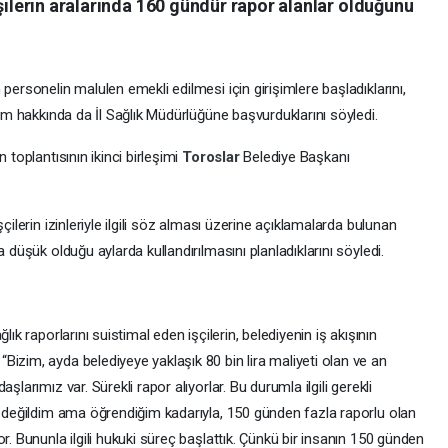
işilerin aralarında 160 gündür rapor alanlar olduğunu
personelin malulen emekli edilmesi için girişimlere başladıklarını,
kim hakkında da İl Sağlık Müdürlüğüne başvurduklarını söyledi.
n toplantısının ikinci birleşimi
Toroslar
Belediye Başkanı
işçilerin izinleriyle ilgili söz alması üzerine açıklamalarda bulunan
 düşük olduğu aylarda kullandırılmasını planladıklarını söyledi.
ık raporlarını suistimal eden işçilerin, belediyenin iş akışının
izim, ayda belediyeye yaklaşık 80 bin lira maliyeti olan ve an
şlarımız var. Sürekli rapor alıyorlar. Bu durumla ilgili gerekli
im değildim ama öğrendiğim kadarıyla, 150 günden fazla raporlu olan
r. Bununla ilgili hukuki süreç başlattık. Çünkü bir insanın 150 günden