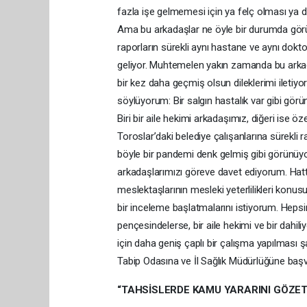
fazla işe gelmemesi için ya felç olması ya d
Ama bu arkadaşlar ne öyle bir durumda görünü
raporların sürekli aynı hastane ve aynı dok
geliyor. Muhtemelen yakın zamanda bu arkadaşl
bir kez daha geçmiş olsun dileklerimi iletiy
söylüyorum: Bir salgın hastalık var gibi görü
Biri bir aile hekimi arkadaşımız, diğeri ise ö
Toroslar’daki belediye çalışanlarına sürekli 
böyle bir pandemi denk gelmiş gibi görünüyo
arkadaşlarımızı göreve davet ediyorum. Hat
meslektaşlarının mesleki yeterlilikleri konus
bir inceleme başlatmalarını istiyorum. Hepsi
pençesindelerse, bir aile hekimi ve bir dahil
için daha geniş çaplı bir çalışma yapılması şa
Tabip Odasına ve İl Sağlık Müdürlüğüne baş
“TAHSİSLERDE KAMU YARARINI GÖZE