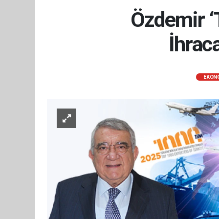
Özdemir ‘
İhrac
EKON