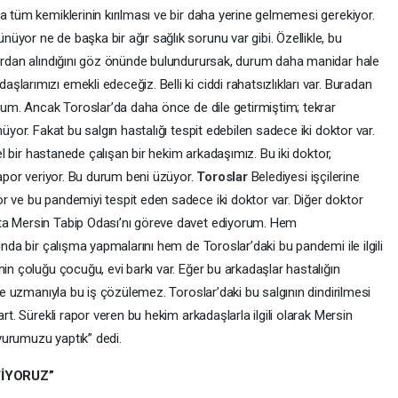
a tüm kemiklerinin kırılması ve bir daha yerine gelmemesi gerekiyor.
yor ne de başka bir ağır sağlık sorunu var gibi. Özellikle, bu
tordan alındığını göz önünde bulundurursak, durum daha manidar hale
arımızı emekli edeceğiz. Belli ki ciddi rahatsızlıkları var. Buradan
orum. Ancak Toroslar’da daha önce de dile getirmiştim; tekrar
nüyor. Fakat bu salgın hastalığı tespit edebilen sadece iki doktor var.
zel bir hastanede çalışan bir hekim arkadaşımız. Bu iki doktor,
rapor veriyor. Bu durum beni üzüyor.
Toroslar
Belediyesi işçilerine
r ve bu pandemiyi tespit eden sadece iki doktor var. Diğer doktor
ta Mersin Tabip Odası’nı göreve davet ediyorum. Hem
unda bir çalışma yapmalarını hem de Toroslar’daki bu pandemi ile ilgili
nin çoluğu çocuğu, evi barkı var. Eğer bu arkadaşlar hastalığın
iye uzmanıyla bu iş çözülemez. Toroslar’daki bu salgının dindirilmesi
rt. Sürekli rapor veren bu hekim arkadaşlarla ilgili olarak Mersin
vurumuzu yaptık” dedi.
TİYORUZ”