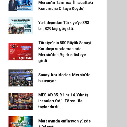
Mersin'in Tarımsal İhracattaki
Konumunu Ortaya Koydu’
Yurt dışından Türkiye'ye 393
bin 829 kişi göç etti.
Türkiye`nin 500 Büyük Sanayi
Kuruluşu sıralamasında
Mersin'den 9 şirket listeye
girdi
Sanayi koridorları Mersin’de
buluşuyor
MESİAD 35. Yılını '14. Yılın İş
İnsanları Ödül Töreni' ile
taçlandırdı.
Mart ayında enflasyon yüzde