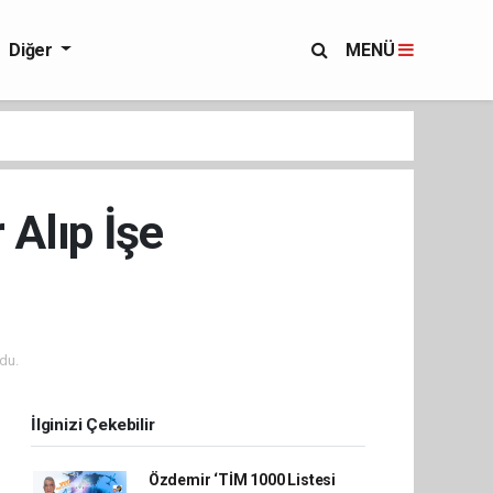
Diğer
MENÜ
 Alıp İşe
du.
İlginizi Çekebilir
Özdemir ‘TİM 1000 Listesi