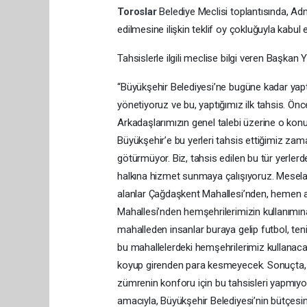
Toroslar
Belediye Meclisi toplantısında, A
edilmesine ilişkin teklif oy çokluğuyla kabul e
Tahsislerle ilgili meclise bilgi veren Başkan Yı
“Büyükşehir Belediyesi’ne bugüne kadar yaptığ
yönetiyoruz ve bu, yaptığımız ilk tahsis. 
Arkadaşlarımızın genel talebi üzerine o kon
Büyükşehir’e bu yerleri tahsis ettiğimiz zam
götürmüyor. Biz, tahsis edilen bu tür yerle
halkına hizmet sunmaya çalışıyoruz. Mesela
alanlar Çağdaşkent Mahallesi’nden, hemen 
Mahallesi’nden hemşehrilerimizin kullanımına
mahalleden insanlar buraya gelip futbol, teni
bu mahallelerdeki hemşehrilerimiz kullanacak
koyup girenden para kesmeyecek. Sonuçta, bi
zümrenin konforu için bu tahsisleri yapmıyo
amacıyla, Büyükşehir Belediyesi’nin bütçesin