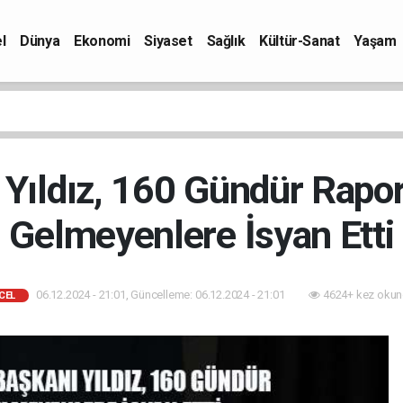
l
Dünya
Ekonomi
Siyaset
Sağlık
Kültür-Sanat
Yaşam
Yıldız, 160 Gündür Rapor
Gelmeyenlere İsyan Etti
06.12.2024 - 21:01, Güncelleme: 06.12.2024 - 21:01
4624+ kez okun
CEL