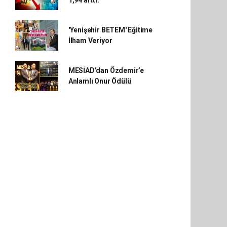
1,94 arttı.
'Yenişehir BETEM' Eğitime
İlham Veriyor
MESİAD’dan Özdemir’e
Anlamlı Onur Ödülü