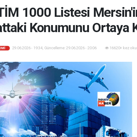
TİM 1000 Listesi Mersin'i
attaki Konumunu Ortaya 
29.06.2026 - 19:34, Güncelleme: 29.06.2026 - 20:06
16620+ kez oku
OMI