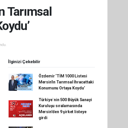
n Tarımsal
Koydu’
ndu.
İlginizi Çekebilir
Özdemir ‘TİM 1000 Listesi
Mersin'in Tarımsal İhracattaki
Konumunu Ortaya Koydu’
Türkiye`nin 500 Büyük Sanayi
Kuruluşu sıralamasında
Mersin'den 9 şirket listeye
girdi