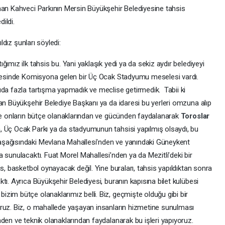
dnan Kahveci Parkının Mersin Büyükşehir Belediyesine tahsis
dildi.
ldız şunları söyledi:
ımız ilk tahsis bu. Yani yaklaşık yedi ya da sekiz aydır belediyeyi
Öncesinde Komisyona gelen bir Üç Ocak Stadyumu meselesi vardı.
uda fazla tartışma yapmadık ve meclise getirmedik. Tabii ki
an Büyükşehir Belediye Başkanı ya da idaresi bu yerleri omzuna alıp
rde onların bütçe olanaklarından ve gücünden faydalanarak
Toroslar
, Üç Ocak Parkı ya da stadyumunun tahsisi yapılmış olsaydı, bu
aşağısındaki Mevlana Mahallesi’nden ve yanındaki Güneykent
 sunulacaktı. Fuat Morel Mahallesi’nden ya da Mezitli’deki bir
s, basketbol oynayacak değil. Yine buraları, tahsis yapıldıktan sonra
tı. Ayrıca Büyükşehir Belediyesi, buranın kapısına bilet kulübesi
zim bütçe olanaklarımız belli. Biz, geçmişte olduğu gibi bir
ruz. Biz, o mahallede yaşayan insanların hizmetine sunulması
den ve teknik olanaklarından faydalanarak bu işleri yapıyoruz.