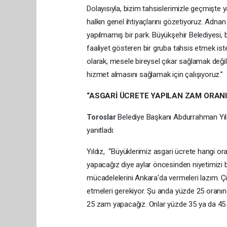
Dolayısıyla, bizim tahsislerimizle geçmişte y
halkın genel ihtiyaçlarını gözetiyoruz. Adna
yapılmamış bir park. Büyükşehir Belediyesi,
faaliyet gösteren bir gruba tahsis etmek iste
olarak, mesele bireysel çıkar sağlamak değil
hizmet almasını sağlamak için çalışıyoruz.”
“ASGARİ ÜCRETE YAPILAN ZAM ORAN
Toroslar
Belediye Başkanı Abdurrahman Yıldız,
yanıtladı:
Yıldız, “Büyüklerimiz asgari ücrete hangi o
yapacağız diye aylar öncesinden niyetimizi 
mücadelelerini Ankara'da vermeleri lazım. Ç
etmeleri gerekiyor. Şu anda yüzde 25 oranı
25 zam yapacağız. Onlar yüzde 35 ya da 45 alı