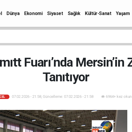
l
Dünya
Ekonomi
Siyaset
Sağlık
Kültür-Sanat
Yaşam
ıtt Fuarı’nda Mersin’in Z
Tanıtıyor
07.02.2026 - 21:58, Güncelleme: 07.02.2026 - 21:58
6964+ kez okun
CEL