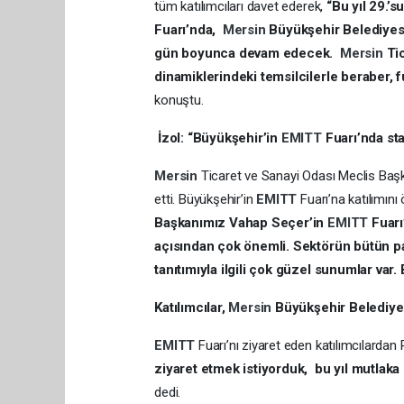
tüm katılımcıları davet ederek,
“
Bu yıl 29.’s
Fuarı’nda,
Mersin
Büyükşehir Belediyesi 
gün boyunca devam edecek.
Mersin
Ti
dinamiklerindeki temsilcilerle beraber, f
konuştu.
İzol: “Büyükşehir’in
EMITT
Fuarı’nda st
Mersin
Ticaret ve Sanayi Odası Meclis Baş
etti. Büyükşehir’in
EMITT
Fuarı’na katılımını
Başkanımız Vahap Seçer’in
EMITT
Fuarı
açısından çok önemli. Sektörün bütün p
tanıtımıyla ilgili çok güzel sunumlar va
Katılımcılar,
Mersin
Büyükşehir Belediyes
EMITT
Fuarı’nı ziyaret eden katılımcılarda
ziyaret etmek istiyorduk, bu yıl mutlaka 
dedi.