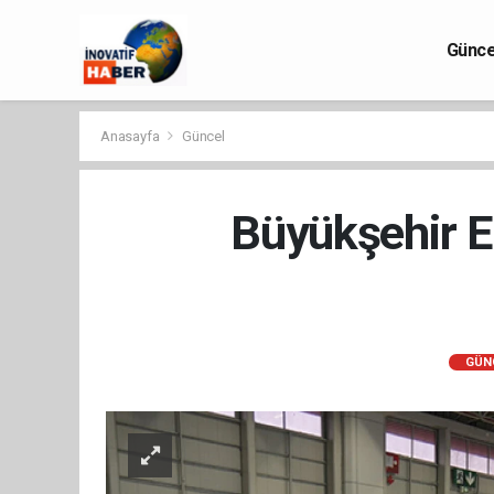
Günce
Anasayfa
Güncel
Büyükşehir Em
GÜN