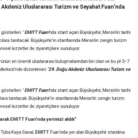
 Akdeniz Uluslararası Turizm ve Seyahat Fuarı’nda
a gösterilen
‘
EMITT
Fuarı’
nda stant açan Büyükşehir, Mersin’in tarihi
cılara tanıtacak. Büyükşehir’in stantlarında Mersin’in zengin turizm
öresel lezzetler de ziyaretçilere sunuluyor.
rünün en önemli uluslararası buluşmalarından biri olan ve bu yıl 5–7
Merkezi’nde düzenlenen
‘29. Doğu Akdeniz Uluslararası Turizm ve
a gösterilen
‘
EMITT
Fuarı’
nda stant açan Büyükşehir, Mersin’in tarihi
lara tanıtacak. Büyükşehir’in stantlarında Mersin’in zengin turizm
öresel lezzetler de ziyaretçilere sunuluyor.
larak
EMITT
Fuarı’nda yerimizi aldık”
nı Tüba Kaya Sanal,
EMITT
Fuar’ında yer alan Büyükşehir standına