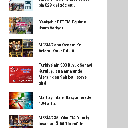
bin 829 kişi göç etti.
'Yenişehir BETEM' Eğitime
İlham Veriyor
MESİAD’dan Özdemir’e
Anlamlı Onur Ödülü
Türkiye`nin 500 Büyük Sanayi
Kuruluşu sıralamasında
Mersin'den 9 şirket listeye
girdi
Mart ayında enflasyon yüzde
1,94 arttı.
MESİAD 35. Yılını '14. Yılın İş
İnsanları Ödül Töreni' ile