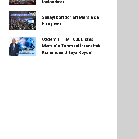
taçlandırdı.
Sanayi koridorları Mersin’de
buluşuyor
Özdemir ‘TİM 1000 Listesi
Mersin'in Tarımsal İhracattaki
Konumunu Ortaya Koydu’