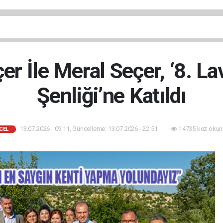
r İle Meral Seçer, ‘8. L
Şenliği’ne Katıldı
13.07.2026 - 09:11, Güncelleme: 13.07.2026 - 22:51
14735 kez okun
CEL