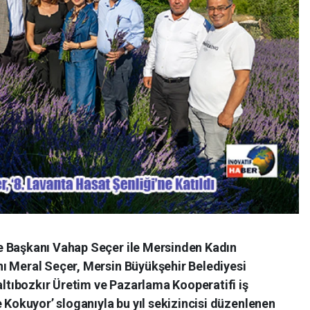
e Başkanı Vahap Seçer ile Mersinden Kadın
ı Meral Seçer, Mersin Büyükşehir Belediyesi
Çaltıbozkır Üretim ve Pazarlama Kooperatifi iş
e Kokuyor’ sloganıyla bu yıl sekizincisi düzenlenen