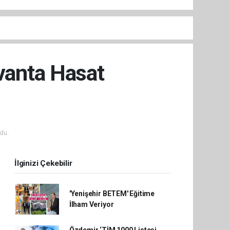
avanta Hasat
du.
İlginizi Çekebilir
'Yenişehir BETEM' Eğitime
İlham Veriyor
Özdemir ‘TİM 1000 Listesi