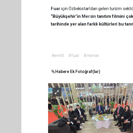
Fuar
için Özbekistan’dan gelen turizm sektör
“Büyükşehir’in
Mersin
tanıtım filmini ç
tarihinde yer alan farklı kültürleri bu 
#emitt
#fuar
#mersin
Habere Ek Fotoğraf(lar)