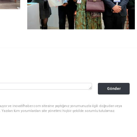
Gönder
uyor ve inovatifhaber.com sitesine yaptığınız yorumunuzla ilgili doğrudan veya
. Yazılan tüm yorumlardan site yönetimi hiçbir şekilde sorumlu tutulamaz.