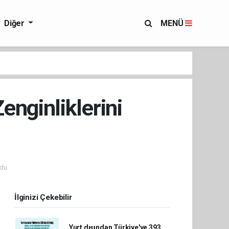
Diğer
MENÜ
enginliklerini
du.
İlginizi Çekebilir
Yurt dışından Türkiye'ye 393