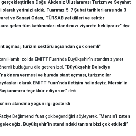
u gerçekleştirilen
Doğu Akdeniz Uluslararası Turizm ve Seyahat
olarak yerimizi aldık. Fuarımız 5-7 Şubat tarihleri arasında 3
caret ve Sanayi Odası, TÜRSAB yetkilileri ve sektör
uara gelen tüm katılımcıları standımızı ziyarete bekliyoruz”
diye
ant açması, turizm sektörü açısından çok önemli”
kanı Hamit İzol da
EMITT
Fuarı’nda Büyükşehir’in standını ziyaret
 önemli bulduğunu dile getiren İzol,
“Büyükşehir Belediye
’na önem vermesi ve burada stant açması, turizmciler
aydaşları olarak
EMITT
Fuarı’nda iletişim halindeyiz. Mersin’in
r. Başkanımıza teşekkür ediyorum”
dedi.
i’nin standına yoğun ilgi gösterdi
n Raziye Değirmenci fuarı çok beğendiğini söyleyerek,
“Mersin’i zaten
geleceğiz. Büyükşehir’in standındaki tanıtım bizi çok etkiledi”