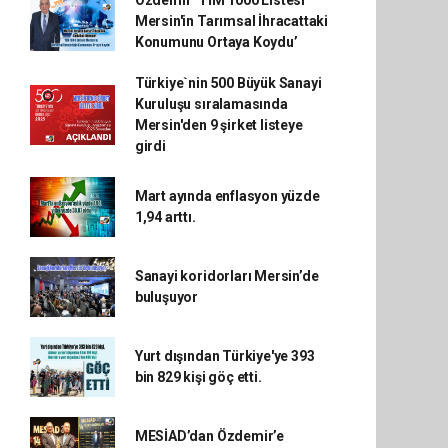
Mersin'in Tarımsal İhracattaki
Konumunu Ortaya Koydu’
Türkiye`nin 500 Büyük Sanayi
Kuruluşu sıralamasında
Mersin'den 9 şirket listeye
girdi
Mart ayında enflasyon yüzde
1,94 arttı.
Sanayi koridorları Mersin’de
buluşuyor
Yurt dışından Türkiye'ye 393
bin 829 kişi göç etti.
MESİAD’dan Özdemir’e