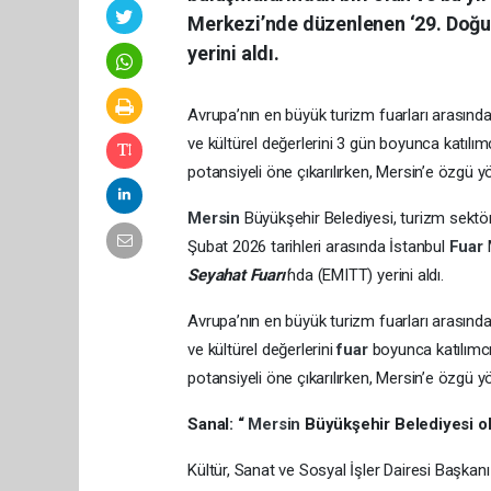
Merkezi’nde düzenlenen ‘29. Doğu
yerini aldı.
Avrupa’nın en büyük turizm fuarları arasınd
ve kültürel değerlerini 3 gün boyunca katılım
potansiyeli öne çıkarılırken, Mersin’e özgü y
Mersin
Büyükşehir Belediyesi, turizm sektö
Şubat 2026 tarihleri arasında İstanbul
Fuar
Seyahat Fuarı’
nda (EMITT) yerini aldı.
Avrupa’nın en büyük turizm fuarları arasınd
ve kültürel değerlerini
fuar
boyunca katılımcı
potansiyeli öne çıkarılırken, Mersin’e özgü y
Sanal:
“
Mersin
Büyükşehir Belediyesi o
Kültür, Sanat ve Sosyal İşler Dairesi Başka