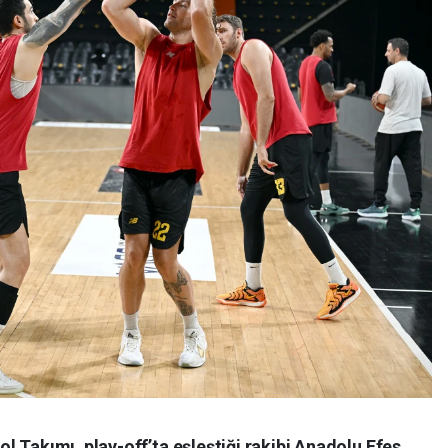
 Takımı, play-off’ta eşleştiği rakibi Anadolu Efes