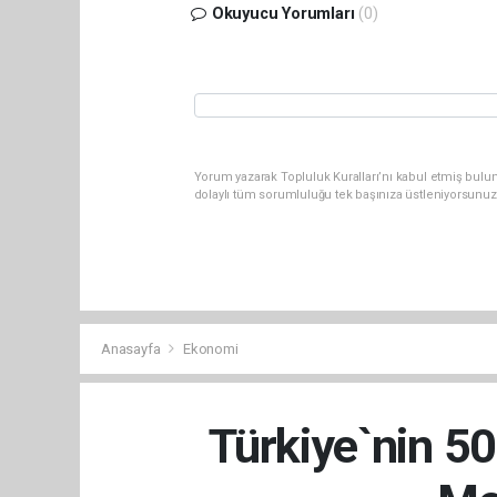
Okuyucu Yorumları
(0)
Yorum yazarak Topluluk Kuralları’nı kabul etmiş bulun
dolaylı tüm sorumluluğu tek başınıza üstleniyorsunuz
Anasayfa
Ekonomi
Türkiye`nin 5