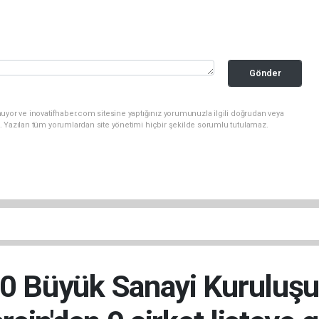
Gönder
uyor ve inovatifhaber.com sitesine yaptığınız yorumunuzla ilgili doğrudan veya
. Yazılan tüm yorumlardan site yönetimi hiçbir şekilde sorumlu tutulamaz.
00 Büyük Sanayi Kuruluşu