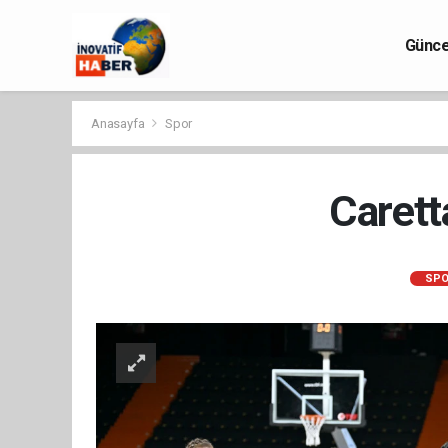
Günce
Anasayfa
Spor
Carett
SPO