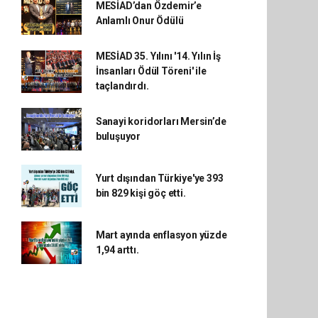
MESİAD’dan Özdemir’e
Anlamlı Onur Ödülü
MESİAD 35. Yılını '14. Yılın İş
İnsanları Ödül Töreni' ile
taçlandırdı.
Sanayi koridorları Mersin’de
buluşuyor
Yurt dışından Türkiye'ye 393
bin 829 kişi göç etti.
Mart ayında enflasyon yüzde
1,94 arttı.