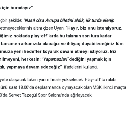
 için buradayız”
çbir şekilde;
‘Nasıl olsa Avrupa biletini aldık, ilk turda elenip
 etmeyeceklerinin altını çizen Uyan,
“Hayır, biz onu istemiyoruz.
imiz noktada play-off’larda bu takımın son tura kadar
in tamamen arkanızda olacağız ve ihtiyaç duyabileceğiniz tüm
lumuza yeni hedefler koyarak devam etmeyi istiyoruz. Biz
enilmeyeni, herkesin;
‘Yapamazlar!’
dediğini yapmak için
ptık, yapmaya devam edeceğiz”
ifadelerini kullandı.
iyete ulaşacak takım yarım finale yükselecek. Play-off’ta rakibi
 günü saat 18.00’da deplasmanda oynayacak olan MSK, ikinci maçta
00’da Servet Tazegül Spor Salonu’nda ağırlayacak.