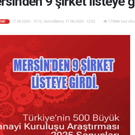
sin'den 9 şirket listeye g
17.06.2026 - 13:12, Güncelleme: 17.06.2026 - 13:32
17584+ kez oku
OMI