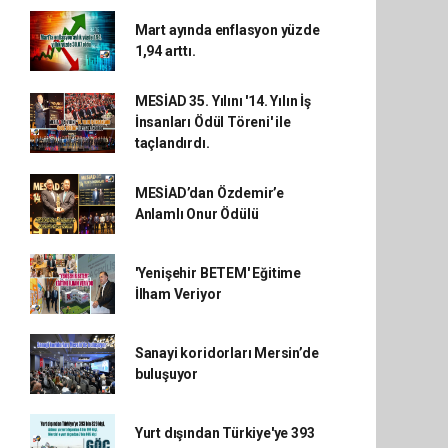
Mart ayında enflasyon yüzde
1,94 arttı.
MESİAD 35. Yılını '14. Yılın İş
İnsanları Ödül Töreni' ile
taçlandırdı.
MESİAD’dan Özdemir’e
Anlamlı Onur Ödülü
'Yenişehir BETEM' Eğitime
İlham Veriyor
Sanayi koridorları Mersin’de
buluşuyor
Yurt dışından Türkiye'ye 393