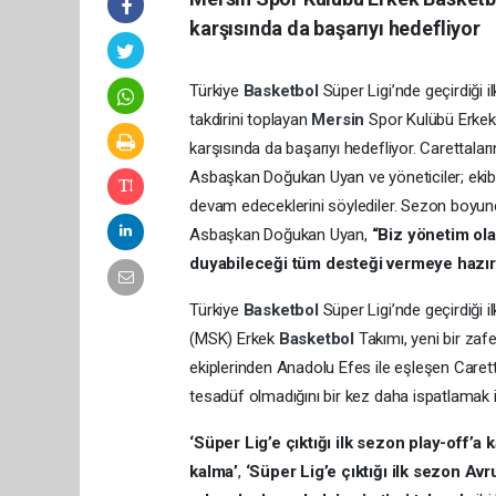
karşısında da başarıyı hedefliyor
Türkiye
Basketbol
Süper Ligi’nde geçirdiği 
takdirini toplayan
Mersin
Spor Kulübü Erke
karşısında da başarıyı hedefliyor. Carettal
Asbaşkan Doğukan Uyan ve yöneticiler; ekibe
devam edeceklerini söylediler. Sezon boyunc
Asbaşkan Doğukan Uyan,
“Biz yönetim ola
duyabileceği tüm desteği vermeye hazır
Türkiye
Basketbol
Süper Ligi’nde geçirdiği il
(MSK) Erkek
Basketbol
Takımı, yeni bir zaf
ekiplerinden Anadolu Efes ile eşleşen Caretta
tesadüf olmadığını bir kez daha ispatlamak i
‘Süper Lig’e çıktığı ilk sezon play-off’a 
kalma’
,
‘Süper Lig’e çıktığı ilk sezon Avr