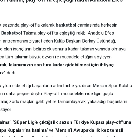
ilk sezonda play-off’a kalarak
basketbol
camiasında herkesin
k
Basketbol
Takımı, play-off’ta eşleştiği rakibi Anadolu Efes
arın antrenmanını ziyaret eden Kulüp Başkanı Berkay Üstündağ,
 olan inançlarını belirterek sonuna kadar takımın yanında olmaya
a tüm takımın büyük özveri ile mücadele ettiğini söyleyen
rak, takımımızın son tura kadar gidebilmesi için ihtiyaç
ız”
dedi.
k yılda elde ettiği başarılarla adını tarihe yazdıran
Mersin
Spor Kulübü
erin daha peşine düştü. Play-off mücadelelerinde ligin güçlü
lar, zorlu maçları galibiyet ile tamamlayarak, yakaladığı başarıların
stiyor.
kalma’
,
‘Süper Lig’e çıktığı ilk sezon Türkiye Kupası play-off’una
upa Kupaları’na katılma’
ve ‘
Mersin’i Avrupa’da ilk kez temsil