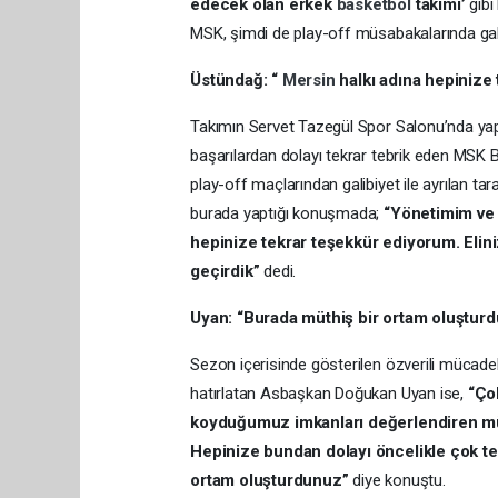
edecek olan erkek
basketbol
takımı’
gibi
MSK, şimdi de play-off müsabakalarında galib
Üstündağ: “
Mersin
halkı adına hepinize
Takımın Servet Tazegül Spor Salonu’nda yapt
başarılardan dolayı tekrar tebrik eden MSK
play-off maçlarından galibiyet ile ayrılan ta
burada yaptığı konuşmada;
“Yönetimim ve
hepinize tekrar teşekkür ediyorum. Elin
geçirdik”
dedi.
Uyan: “Burada müthiş bir ortam oluştur
Sezon içerisinde gösterilen özverili mücadele
hatırlatan Asbaşkan Doğukan Uyan ise,
“Ço
koyduğumuz imkanları değerlendiren müth
Hepinize bundan dolayı öncelikle çok te
ortam oluşturdunuz”
diye konuştu.