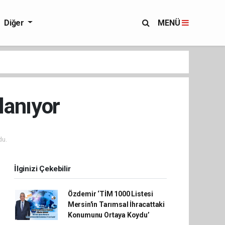
Diğer
MENÜ
lanıyor
du.
İlginizi Çekebilir
Özdemir ‘TİM 1000 Listesi
Mersin'in Tarımsal İhracattaki
Konumunu Ortaya Koydu’