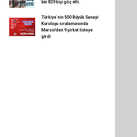
bin 829 kişi göç etti.
Türkiye`nin 500 Büyük Sanayi
Kuruluşu sıralamasında
Mersin'den 9 şirket listeye
girdi