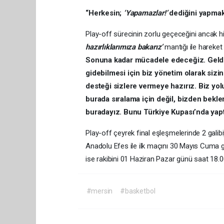
“Herkesin;
‘Yapamazlar!’
dediğini yapmak
Play-off sürecinin zorlu geçeceğini ancak hi
hazırlıklarımıza bakarız’
mantığı ile hareket
Sonuna kadar mücadele edeceğiz. Geldiğ
gidebilmesi için biz yönetim olarak siz
desteği sizlere vermeye hazırız. Biz yo
burada sıralama için değil, bizden bekl
buradayız. Bunu Türkiye Kupası’nda ya
Play-off çeyrek final eşleşmelerinde 2 galib
Anadolu Efes ile ilk maçını 30 Mayıs Cuma
ise rakibini 01 Haziran Pazar günü saat 18.
#mersin
#basketbol