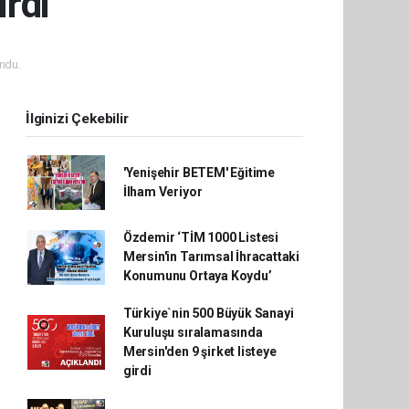
irdi
ndu.
İlginizi Çekebilir
'Yenişehir BETEM' Eğitime
İlham Veriyor
Özdemir ‘TİM 1000 Listesi
Mersin'in Tarımsal İhracattaki
Konumunu Ortaya Koydu’
Türkiye`nin 500 Büyük Sanayi
Kuruluşu sıralamasında
Mersin'den 9 şirket listeye
girdi