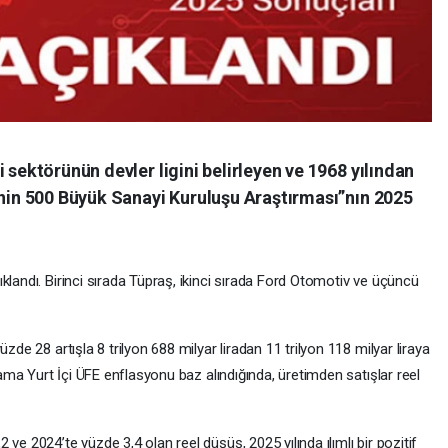
 sektörünün devler ligini belirleyen ve 1968 yılından
`nin 500 Büyük Sanayi Kuruluşu Araştırması”nın 2025
ıklandı. Birinci sırada Tüpraş, ikinci sırada Ford Otomotiv ve üçüncü
zde 28 artışla 8 trilyon 688 milyar liradan 11 trilyon 118 milyar liraya
lama Yurt İçi ÜFE enflasyonu baz alındığında, üretimden satışlar reel
ve 2024’te yüzde 3,4 olan reel düşüş, 2025 yılında ılımlı bir pozitif