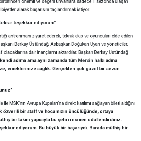
 birbirinden önemli ve değerli unvanlara sadece 1 sezonda ulaşan
iyetler alarak başarısını taçlandırmak istiyor.
 tekrar teşekkür ediyorum”
ığı antrenmanı ziyaret ederek, teknik ekip ve oyuncuları elde edilen
 Başkanı Berkay Üstündağ, Asbaşkan Doğukan Uyan ve yöneticiler,
raf olacaklarına dair inançlarını aktardılar. Başkan Berkay Üstündağ
 kendi adıma ama aynı zamanda tüm
Mersin
halkı adına
ize, emeklerinize sağlık. Gerçekten çok güzel bir sezon
dunuz”
 ile MSK’nın Avrupa Kupaları’na direkt katılımı sağlayan bileti aldığını
k özverili bir staff ve hocamızın öncülüğünde, ortaya
iş bir takım yapısıyla bu şehri resmen ödüllendirdiniz.
şekkür ediyorum. Bu büyük bir başarıydı. Burada müthiş bir