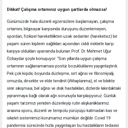
Dikkat! Çalışma ortamınız uygun şartlarda olmazsa!
Günümüzde hala düzenli egzersizlere başlamayan, çalışma
ortamını, bilgisayar karşısında duruşunu düzenlemeyen,
spordan, fiziksel hareketlilikten uzak sedanter (hareketsiz) bir
yaşam süren kişilerin sağlıkları açısından ciddi risklerle karşı
karşıya oldukları uyarısında bulunan Prof. Dr. Mehmet Uğur
Özbaydar şöyle konuşuyor: “Son yıllarda uygun çalışma
ortamının sağlanamaması postür bozukluklarını yaygınlaştırdı.
Pek çok kişide; boyunda düzleşme, sırt ağrısı ve fibromiyalji,
omuzda, dirsekte ve elde tendinit (iltihaplanma), el ve bilekte
sinir sıkışması, bel ağrısı ve disk hastalıkları, dizlerde kıkırdaktaki
yıpranmaya bağlı olarak ağrı sorunuyla karşılaşıyoruz. Günlük
yaşam tarzımızı yeniden düzenleyip rutin alışkanlıklarımız
arasına sporu, düzenli ve tempolu yürüyüşü katmadan kas ve
iskelet sistemimizi korumamız mümkün değildir. Covid 19
pandemisi sürecinde hızla yaygınlaşan bu hastalıkların tedavisi