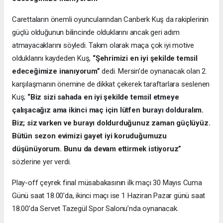
Carettaların önemli oyuncularından Canberk Kuş da rakiplerinin
güçlü olduğunun bilincinde olduklarını ancak geri adım
atmayacaklarını söyledi. Takım olarak maça çok iyi motive
olduklarını kaydeden Kuş,
“Şehrimizi en iyi şekilde temsil
edeceğimize inanıyorum”
dedi. Mersin’de oynanacak olan 2.
karşılaşmanın önemine de dikkat çekerek taraftarlara seslenen
Kuş;
“Biz sizi sahada en iyi şekilde temsil etmeye
çalışacağız ama ikinci maç için lütfen burayı dolduralım.
Biz; siz varken ve burayı doldurduğunuz zaman güçlüyüz.
Bütün sezon evimizi gayet iyi koruduğumuzu
düşünüyorum. Bunu da devam ettirmek istiyoruz”
sözlerine yer verdi.
Play-off çeyrek final müsabakasının ilk maçı 30 Mayıs Cuma
Günü saat 18.00’da, ikinci maçı ise 1 Haziran Pazar günü saat
18.00’da Servet Tazegül Spor Salonu’nda oynanacak.