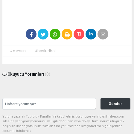
#mersin
#basketbol
Okuyucu Yorumları
(0)
Gönder
Yorum yazarak Topluluk Kuralları’nı kabul etmiş bulunuyor ve inovatifhaber.com
sitesine yaptığınız yorumunuzla ilgili doğrudan veya dolaylı tüm sorumluluğu tek
başınıza üstleniyorsunuz. Yazılan tüm yorumlardan site yönetimi hiçbir şekilde
sorumlu tutulamaz.