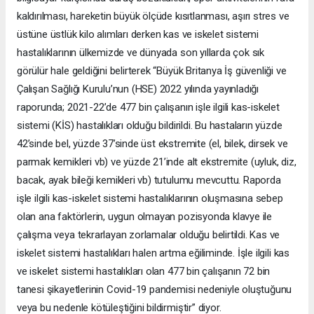
kaldırılması, hareketin büyük ölçüde kısıtlanması, aşırı stres ve
üstüne üstlük kilo alımları derken kas ve iskelet sistemi
hastalıklarının ülkemizde ve dünyada son yıllarda çok sık
görülür hale geldiğini belirterek “Büyük Britanya İş güvenliği ve
Çalışan Sağlığı Kurulu’nun (HSE) 2022 yılında yayınladığı
raporunda; 2021-22’de 477 bin çalışanın işle ilgili kas-iskelet
sistemi (KİS) hastalıkları olduğu bildirildi. Bu hastaların yüzde
42’sinde bel, yüzde 37’sinde üst ekstremite (el, bilek, dirsek ve
parmak kemikleri vb) ve yüzde 21’inde alt ekstremite (uyluk, diz,
bacak, ayak bileği kemikleri vb) tutulumu mevcuttu. Raporda
işle ilgili kas-iskelet sistemi hastalıklarının oluşmasına sebep
olan ana faktörlerin, uygun olmayan pozisyonda klavye ile
çalışma veya tekrarlayan zorlamalar olduğu belirtildi. Kas ve
iskelet sistemi hastalıkları halen artma eğiliminde. İşle ilgili kas
ve iskelet sistemi hastalıkları olan 477 bin çalışanın 72 bin
tanesi şikayetlerinin Covid-19 pandemisi nedeniyle oluştuğunu
veya bu nedenle kötüleştiğini bildirmiştir” diyor.