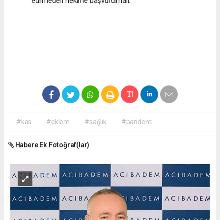
edilmeden hekime başvurulmalı.
#kas
#eklem
#sağlık
#pandemi
Habere Ek Fotoğraf(lar)