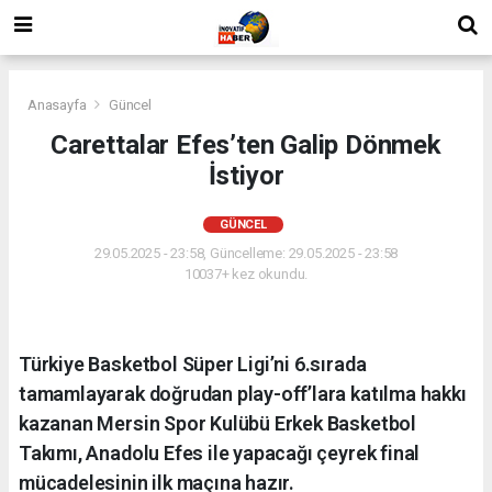
Anasayfa
Güncel
Carettalar Efes’ten Galip Dönmek
İstiyor
GÜNCEL
29.05.2025 - 23:58, Güncelleme: 29.05.2025 - 23:58
10037+ kez okundu.
Türkiye Basketbol Süper Ligi’ni 6.sırada
tamamlayarak doğrudan play-off’lara katılma hakkı
kazanan Mersin Spor Kulübü Erkek Basketbol
Takımı, Anadolu Efes ile yapacağı çeyrek final
mücadelesinin ilk maçına hazır.