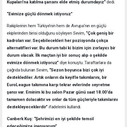
Kupaları’na katılma şansını elde etmiş durumdayız”
dedi.
“Evimize güçlü dönmek istiyoruz”
Rakiplerinin hem Türkiye’nin hem de Avrupa’nın en güçlü
ekiplerinden birisi olduğunu söyleyen Sevim,
“Çok geniş bir
kadroları var. Seçebilecekleri her pozisyonda çokça
alternatifleri var. Bu durum tabi ki bizim için zorlayıcı bir
durum olacak. İlk maçtan iyi bir sonuç alıp o şekilde
evimize dönmek istiyoruz”
diye konuştu. Taraftarlara da
çağrıda bulunan Sevim,
“Sezon boyunca bizi çok iyi
desteklediler. Artık onların da keyifle takımlarını, bir
EuroLeague takımına karşı tekrar evlerinde seyretme
şansı var. Eminim ki bu salon Pazar günü saat 18.00’da
tamamen dolacaktır ve onlar da tüm güçleriyle takımlarını
destekleyeceklerdir”
ifadelerini kullandı.
Canberk Kuş: “
Şehrimizi en iyi şekilde temsil
edeceğimize inanıyorum”