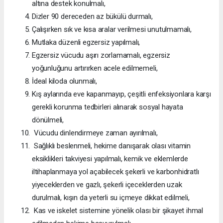
altına destek konulmalı,
Dizler 90 dereceden az bükülü durmalı,
Çalışırken sık ve kısa aralar verilmesi unutulmamalı,
Mutlaka düzenli egzersiz yapılmalı,
Egzersiz vücudu aşırı zorlamamalı, egzersiz
yoğunluğunu artırırken acele edilmemeli,
İdeal kiloda olunmalı,
Kış aylarında eve kapanmayıp, çeşitli enfeksiyonlara karşı
gerekli korunma tedbirleri alınarak sosyal hayata
dönülmeli,
Vücudu dinlendirmeye zaman ayırılmalı,
Sağlıklı beslenmeli, hekime danışarak olası vitamin
eksiklikleri takviyesi yapılmalı, kemik ve eklemlerde
iltihaplanmaya yol açabilecek şekerli ve karbonhidratlı
yiyeceklerden ve gazlı, şekerli içeceklerden uzak
durulmalı, kışın da yeterli su içmeye dikkat edilmeli,
Kas ve iskelet sistemine yönelik olası bir şikayet ihmal