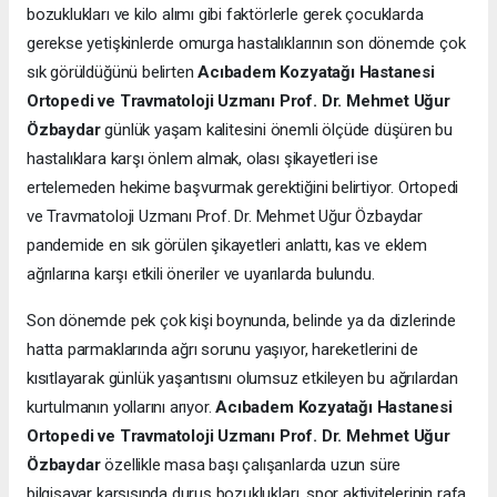
bozuklukları ve kilo alımı gibi faktörlerle gerek çocuklarda
gerekse yetişkinlerde omurga hastalıklarının son dönemde çok
sık görüldüğünü belirten
Acıbadem Kozyatağı Hastanesi
Ortopedi ve Travmatoloji Uzmanı Prof. Dr. Mehmet Uğur
Özbaydar
günlük yaşam kalitesini önemli ölçüde düşüren bu
hastalıklara karşı önlem almak, olası şikayetleri ise
ertelemeden hekime başvurmak gerektiğini belirtiyor. Ortopedi
ve Travmatoloji Uzmanı Prof. Dr. Mehmet Uğur Özbaydar
pandemide en sık görülen şikayetleri anlattı, kas ve eklem
ağrılarına karşı etkili öneriler ve uyarılarda bulundu.
Son dönemde pek çok kişi boynunda, belinde ya da dizlerinde
hatta parmaklarında ağrı sorunu yaşıyor, hareketlerini de
kısıtlayarak günlük yaşantısını olumsuz etkileyen bu ağrılardan
kurtulmanın yollarını arıyor.
Acıbadem Kozyatağı Hastanesi
Ortopedi ve Travmatoloji Uzmanı Prof. Dr. Mehmet Uğur
Özbaydar
özellikle masa başı çalışanlarda uzun süre
bilgisayar karşısında duruş bozuklukları, spor aktivitelerinin rafa