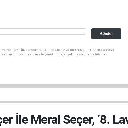
Gönder
uyor ve inovatifhaber.com sitesine yaptığınız yorumunuzla ilgili doğrudan veya
. Yazılan tüm yorumlardan site yönetimi hiçbir şekilde sorumlu tutulamaz.
r İle Meral Seçer, ‘8. L