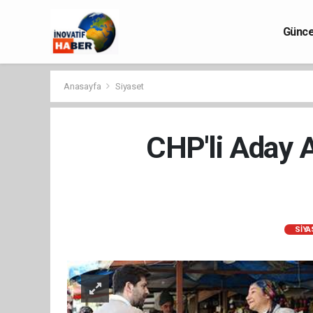
Günce
Anasayfa
Siyaset
CHP'li Aday A
SIYA