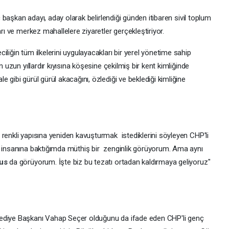
nç başkan adayı, aday olarak belirlendiği günden itibaren sivil toplum
arı ve merkez mahallelere ziyaretler gerçekleştiriyor.
liğin tüm ilkelerini uygulayacakları bir yerel yönetime sahip
n uzun yıllardır kıyısına köşesine çekilmiş bir kent kimliğinde
 gibi gürül gürül akacağını, özlediği ve beklediği kimliğine
renkli yapısına yeniden kavuşturmak istediklerini söyleyen CHP'li
e insanına baktığımda müthiş bir zenginlik görüyorum. Ama aynı
sus
da görüyorum. İşte biz bu tezatı ortadan kaldırmaya geliyoruz"
lediye Başkanı Vahap Seçer olduğunu da ifade eden CHP'li genç