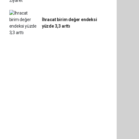
İhracat birim değer endeksi
yüzde 3,3 arttı