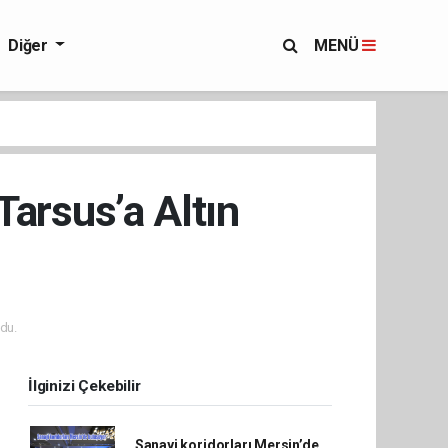
Diğer
MENÜ
Tarsus’a Altın
du.
İlginizi Çekebilir
Sanayi koridorları Mersin’de