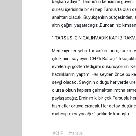
başkan adayı " Tarsus'un kendisine güvenli b
süresi içerisinde bir eli hep Tarsus'ta ola
anahtarı olacak. Büyükşehirin bütçesinden, s
altın çağını yaşatacağız .Bundan hiç kimsen
“
TARSUS
İÇİN ÇALINMADIK KAPI BIRAK
Medeniyetler şehri Tarsus'un tarım, turizm 
çıktıklarını söyleyen CHP'li Boltaç " 5 kuşakt
evreleri iyi gözlemlediğimi düşünüyorum. Kent
hazırlıklarımı yaptım. Her şeyden önce bu k
sevgi olacak . Sevginin olduğu her yerde üreti
olursa olsun kapısını çalmaktan imtina etm
paylaşacağız. Eminim ki bir çok Tarsuslu hem
hizmetler ortaya çıkacak. Her detayı düşün
mahcup olmayacağız." şeklinde konuştu.
#CHP
#tarsus