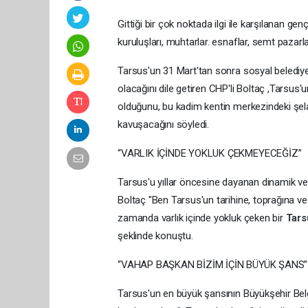
Gittiği bir çok noktada ilgi ile karşılanan ge
kuruluşları, muhtarlar. esnaflar, semt pazarl
Tarsus'un 31 Mart'tan sonra sosyal belediyeci
olacağını dile getiren CHP'li Boltaç ,Tarsus'u
olduğunu, bu kadim kentin merkezindeki şelale
kavuşacağını söyledi.
“VARLIK İÇİNDE YOKLUK ÇEKMEYECEĞİZ”
Tarsus'u yıllar öncesine dayanan dinamik ve 
Boltaç "Ben Tarsus'un tarihine, toprağına v
zamanda varlık içinde yokluk çeken bir
Tar
şeklinde konuştu.
“VAHAP BAŞKAN BİZİM İÇİN BÜYÜK ŞANS”
Tarsus'un en büyük şansının Büyükşehir Be