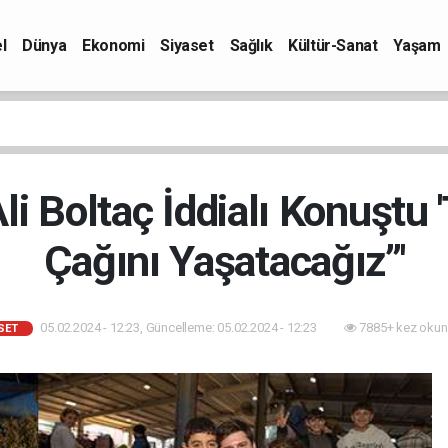
l
Dünya
Ekonomi
Siyaset
Sağlık
Kültür-Sanat
Yaşam
li Boltaç İddialı Konuştu '
Çağını Yaşatacağız”'
05.02.2024 - 12:23, Güncelleme: 05.02.2024 - 12:23
7885+ kez okun
SET