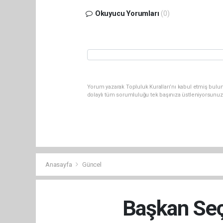
Okuyucu Yorumları
(0)
Yorum yazarak Topluluk Kuralları’nı kabul etmiş bulun
dolaylı tüm sorumluluğu tek başınıza üstleniyorsunuz
Anasayfa
Güncel
Başkan Seçe