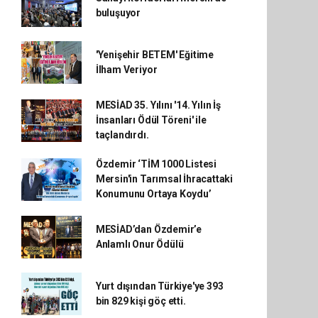
buluşuyor
'Yenişehir BETEM' Eğitime
İlham Veriyor
MESİAD 35. Yılını '14. Yılın İş
İnsanları Ödül Töreni' ile
taçlandırdı.
Özdemir ‘TİM 1000 Listesi
Mersin'in Tarımsal İhracattaki
Konumunu Ortaya Koydu’
MESİAD’dan Özdemir’e
Anlamlı Onur Ödülü
Yurt dışından Türkiye'ye 393
bin 829 kişi göç etti.