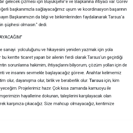
ir gelecek çizmesi için Büyükşehir'e ve Başkanına ihtiyacı var. Görev
n değerli başkanımızla sağlayacağımız uyum ve koordinasyon başarının
ayın Başkanımızın da bilgi ve birikimlerinden faydalanarak Tarsus'a
in şüphesi olmasın." dedi.
MAYACAĞIM”
ve sanayi yolculuğunu ve hikayesini yeniden yazmak için yola
ır bu kentte ticaret yapan bir ailenin ferdi olarak Tarsus'un geçirdiği
in sorunlarına hakimim, ihtiyaçlarını biliyorum, çözüm yolları için de
enti ve insanını sevmekle başlayacağız göreve. Anahtar kelimemiz
m olur, dayanışma olur, birlik ve beraberlik olur.
Tarsus
için, kim
eyeceğim. Projelerimiz hazır. Çok kısa zamanda kamuoyu ile
şerimizin hayallerine dokunan, taleplerini karşılayacak olan
erek karşınıza çıkacağız. Size mahcup olmayacağız, kentimize