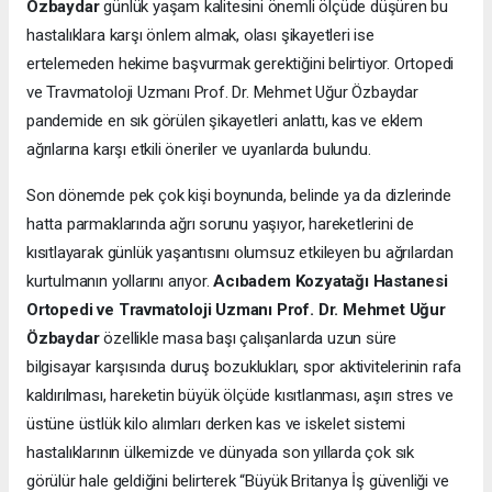
Özbaydar
günlük yaşam kalitesini önemli ölçüde düşüren bu
hastalıklara karşı önlem almak, olası şikayetleri ise
ertelemeden hekime başvurmak gerektiğini belirtiyor. Ortopedi
ve Travmatoloji Uzmanı Prof. Dr. Mehmet Uğur Özbaydar
pandemide en sık görülen şikayetleri anlattı, kas ve eklem
ağrılarına karşı etkili öneriler ve uyarılarda bulundu.
Son dönemde pek çok kişi boynunda, belinde ya da dizlerinde
hatta parmaklarında ağrı sorunu yaşıyor, hareketlerini de
kısıtlayarak günlük yaşantısını olumsuz etkileyen bu ağrılardan
kurtulmanın yollarını arıyor.
Acıbadem Kozyatağı Hastanesi
Ortopedi ve Travmatoloji Uzmanı Prof. Dr. Mehmet Uğur
Özbaydar
özellikle masa başı çalışanlarda uzun süre
bilgisayar karşısında duruş bozuklukları, spor aktivitelerinin rafa
kaldırılması, hareketin büyük ölçüde kısıtlanması, aşırı stres ve
üstüne üstlük kilo alımları derken kas ve iskelet sistemi
hastalıklarının ülkemizde ve dünyada son yıllarda çok sık
görülür hale geldiğini belirterek “Büyük Britanya İş güvenliği ve