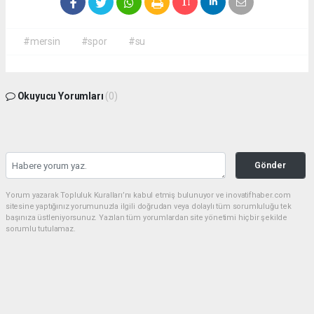
#mersin
#spor
#su
Okuyucu Yorumları
(0)
Gönder
Yorum yazarak Topluluk Kuralları’nı kabul etmiş bulunuyor ve inovatifhaber.com
sitesine yaptığınız yorumunuzla ilgili doğrudan veya dolaylı tüm sorumluluğu tek
başınıza üstleniyorsunuz. Yazılan tüm yorumlardan site yönetimi hiçbir şekilde
sorumlu tutulamaz.