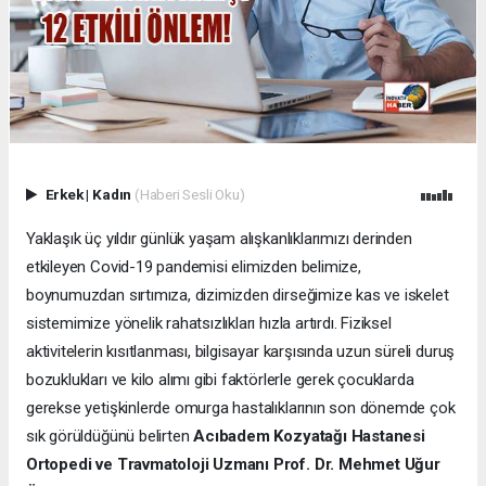
Erkek
|
Kadın
(Haberi Sesli Oku)
Yaklaşık üç yıldır günlük yaşam alışkanlıklarımızı derinden
etkileyen Covid-19 pandemisi elimizden belimize,
boynumuzdan sırtımıza, dizimizden dirseğimize kas ve iskelet
sistemimize yönelik rahatsızlıkları hızla artırdı. Fiziksel
aktivitelerin kısıtlanması, bilgisayar karşısında uzun süreli duruş
bozuklukları ve kilo alımı gibi faktörlerle gerek çocuklarda
gerekse yetişkinlerde omurga hastalıklarının son dönemde çok
sık görüldüğünü belirten
Acıbadem Kozyatağı Hastanesi
Ortopedi ve Travmatoloji Uzmanı Prof. Dr. Mehmet Uğur