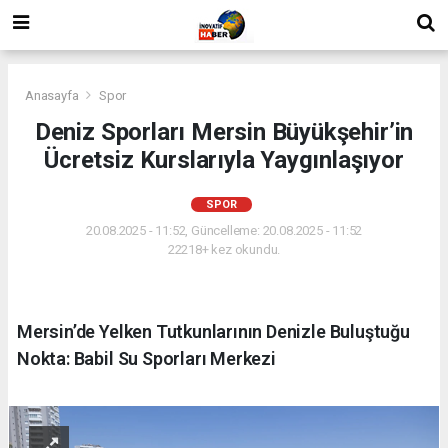
Anasayfa
Spor
Deniz Sporları Mersin Büyükşehir’in
Ücretsiz Kurslarıyla Yaygınlaşıyor
SPOR
20.08.2025 - 11:52, Güncelleme: 20.08.2025 - 11:52
22218+ kez okundu.
Mersin’de Yelken Tutkunlarının Denizle Buluştuğu
Nokta: Babil Su Sporları Merkezi