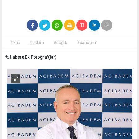
#kas
#eklem
#sağlık
#pandemi
Habere Ek Fotoğraf(lar)