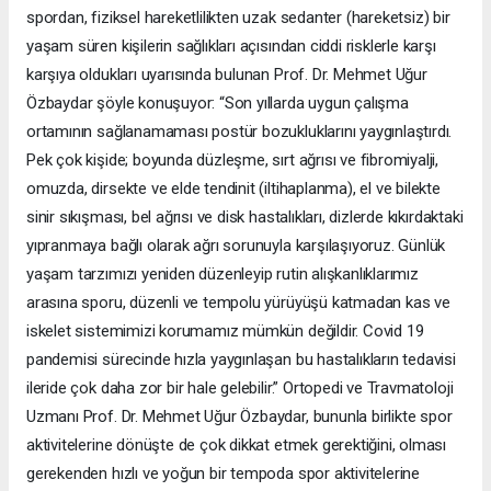
spordan, fiziksel hareketlilikten uzak sedanter (hareketsiz) bir
yaşam süren kişilerin sağlıkları açısından ciddi risklerle karşı
karşıya oldukları uyarısında bulunan Prof. Dr. Mehmet Uğur
Özbaydar şöyle konuşuyor: “Son yıllarda uygun çalışma
ortamının sağlanamaması postür bozukluklarını yaygınlaştırdı.
Pek çok kişide; boyunda düzleşme, sırt ağrısı ve fibromiyalji,
omuzda, dirsekte ve elde tendinit (iltihaplanma), el ve bilekte
sinir sıkışması, bel ağrısı ve disk hastalıkları, dizlerde kıkırdaktaki
yıpranmaya bağlı olarak ağrı sorunuyla karşılaşıyoruz. Günlük
yaşam tarzımızı yeniden düzenleyip rutin alışkanlıklarımız
arasına sporu, düzenli ve tempolu yürüyüşü katmadan kas ve
iskelet sistemimizi korumamız mümkün değildir. Covid 19
pandemisi sürecinde hızla yaygınlaşan bu hastalıkların tedavisi
ileride çok daha zor bir hale gelebilir.” Ortopedi ve Travmatoloji
Uzmanı Prof. Dr. Mehmet Uğur Özbaydar, bununla birlikte spor
aktivitelerine dönüşte de çok dikkat etmek gerektiğini, olması
gerekenden hızlı ve yoğun bir tempoda spor aktivitelerine