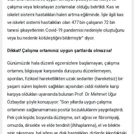
çalışma veya tekrarlayan zorlamalar olduğu belirtildi. Kas ve
iskelet sistemi hastalıkları halen artma eğiliminde. İşle ilgili kas
ve iskelet sistemi hastalıkları olan 477 bin çalışanın 72 bin
tanesi şikayetlerinin Covid-19 pandemisi nedeniyle oluştuğunu
veya bu nedenle kötüleştiğini bildirmiştir” diyor.
Dikkat! Çalışma ortamınız uygun şartlarda olmazsa!
Günümüzde hala düzenli egzersizlere başlamayan, çalışma
ortamını, bilgisayar karşısında duruşunu düzenlemeyen,
spordan, fiziksel hareketlilikten uzak sedanter (hareketsiz) bir
yaşam süren kişilerin sağlıkları açısından ciddi risklerle karşı
karşıya oldukları uyarısında bulunan Prof. Dr. Mehmet Uğur
Özbaydar şöyle konuşuyor: “Son yıllarda uygun çalışma
ortamının sağlanamaması postür bozukluklarını yaygınlaştırdı.
Pek çok kişide; boyunda düzleşme, sırt ağrısı ve fibromiyalji,
omuzda, dirsekte ve elde tendinit (iltihaplanma), el ve bilekte
sinir sıkışması, bel ağrısı ve disk hastalıkları, dizlerde kıkırdaktaki