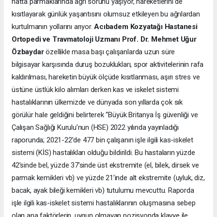
hatta parmaklarında ağrı sorunu yaşıyor, hareketlerini de
kısıtlayarak günlük yaşantısını olumsuz etkileyen bu ağrılardan
kurtulmanın yollarını arıyor.
Acıbadem Kozyatağı Hastanesi
Ortopedi ve Travmatoloji Uzmanı Prof. Dr. Mehmet Uğur
Özbaydar
özellikle masa başı çalışanlarda uzun süre
bilgisayar karşısında duruş bozuklukları, spor aktivitelerinin rafa
kaldırılması, hareketin büyük ölçüde kısıtlanması, aşırı stres ve
üstüne üstlük kilo alımları derken kas ve iskelet sistemi
hastalıklarının ülkemizde ve dünyada son yıllarda çok sık
görülür hale geldiğini belirterek “Büyük Britanya İş güvenliği ve
Çalışan Sağlığı Kurulu’nun (HSE) 2022 yılında yayınladığı
raporunda; 2021-22’de 477 bin çalışanın işle ilgili kas-iskelet
sistemi (KİS) hastalıkları olduğu bildirildi. Bu hastaların yüzde
42’sinde bel, yüzde 37’sinde üst ekstremite (el, bilek, dirsek ve
parmak kemikleri vb) ve yüzde 21’inde alt ekstremite (uyluk, diz,
bacak, ayak bileği kemikleri vb) tutulumu mevcuttu. Raporda
işle ilgili kas-iskelet sistemi hastalıklarının oluşmasına sebep
olan ana faktörlerin, uygun olmayan pozisyonda klavye ile