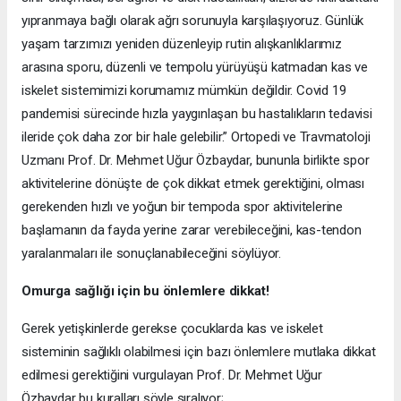
yıpranmaya bağlı olarak ağrı sorunuyla karşılaşıyoruz. Günlük
yaşam tarzımızı yeniden düzenleyip rutin alışkanlıklarımız
arasına sporu, düzenli ve tempolu yürüyüşü katmadan kas ve
iskelet sistemimizi korumamız mümkün değildir. Covid 19
pandemisi sürecinde hızla yaygınlaşan bu hastalıkların tedavisi
ileride çok daha zor bir hale gelebilir.” Ortopedi ve Travmatoloji
Uzmanı Prof. Dr. Mehmet Uğur Özbaydar, bununla birlikte spor
aktivitelerine dönüşte de çok dikkat etmek gerektiğini, olması
gerekenden hızlı ve yoğun bir tempoda spor aktivitelerine
başlamanın da fayda yerine zarar verebileceğini, kas-tendon
yaralanmaları ile sonuçlanabileceğini söylüyor.
Omurga sağlığı için bu önlemlere dikkat!
Gerek yetişkinlerde gerekse çocuklarda kas ve iskelet
sisteminin sağlıklı olabilmesi için bazı önlemlere mutlaka dikkat
edilmesi gerektiğini vurgulayan Prof. Dr. Mehmet Uğur
Özbaydar bu kuralları şöyle sıralıyor;