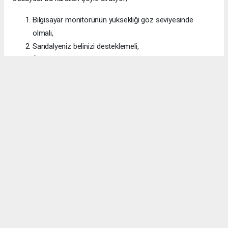
Bilgisayar monitörünün yüksekliği göz seviyesinde
olmalı,
Sandalyeniz belinizi desteklemeli,
Önkol, uyluk ve ayaklar yere paralel olmalı, gerekirse ayak
altına destek konulmalı,
Dizler 90 dereceden az bükülü durmalı,
Çalışırken sık ve kısa aralar verilmesi unutulmamalı,
Mutlaka düzenli egzersiz yapılmalı,
Egzersiz vücudu aşırı zorlamamalı, egzersiz
yoğunluğunu artırırken acele edilmemeli,
İdeal kiloda olunmalı,
Kış aylarında eve kapanmayıp, çeşitli enfeksiyonlara karşı
gerekli korunma tedbirleri alınarak sosyal hayata
dönülmeli,
Vücudu dinlendirmeye zaman ayırılmalı,
Sağlıklı beslenmeli, hekime danışarak olası vitamin