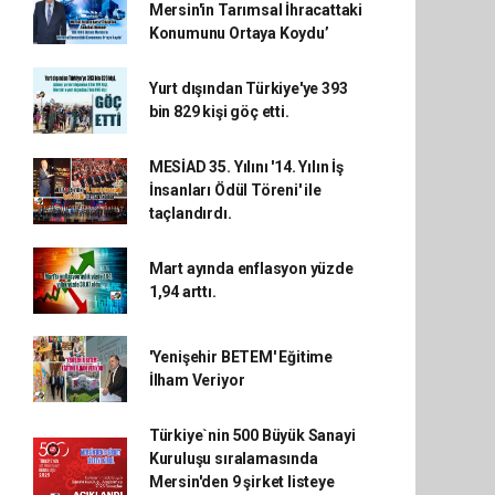
Mersin'in Tarımsal İhracattaki
Konumunu Ortaya Koydu’
Yurt dışından Türkiye'ye 393
bin 829 kişi göç etti.
MESİAD 35. Yılını '14. Yılın İş
İnsanları Ödül Töreni' ile
taçlandırdı.
Mart ayında enflasyon yüzde
1,94 arttı.
'Yenişehir BETEM' Eğitime
İlham Veriyor
Türkiye`nin 500 Büyük Sanayi
Kuruluşu sıralamasında
Mersin'den 9 şirket listeye