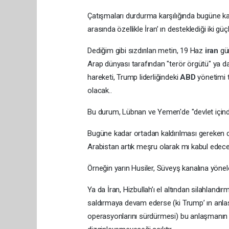
Çatışmaları durdurma karşılığında bugüne kad
arasında özellikle İran’ ın desteklediği iki 
Dediğim gibi sızdırılan metin, 19 Haz
iran
gü
Arap dünyası tarafından "terör örgütü" ya da
hareketi, Trump liderliğindeki
ABD
yönetimi 
olacak..
Bu durum, Lübnan ve Yemen'de "devlet içinde
Bugüne kadar ortadan kaldırılması gereken d
Arabistan artık meşru olarak mı kabul edec
Örneğin yarın Husiler, Süveyş kanalına yönel
Ya da İran, Hizbullah’ı el altından silahlan
saldırmaya devam ederse (ki Trump’ ın anl
operasyonlarını sürdürmesi) bu anlaşmanın i