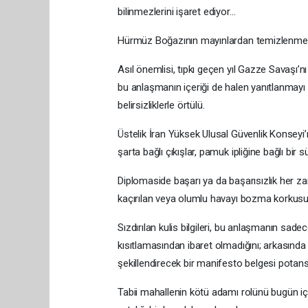
bilinmezlerini işaret ediyor…
Hürmüz Boğazının mayınlardan temizlenmesi,
Asıl önemlisi, tıpkı geçen yıl Gazze Savaşı’nı 
bu anlaşmanın içeriği de halen yanıtlanmayı
belirsizliklerle örtülü.
Üstelik İran Yüksek Ulusal Güvenlik Konseyi
şarta bağlı çıkışlar, pamuk ipliğine bağlı bir
Diplomaside başarı ya da başarısızlık her z
kaçırılan veya olumlu havayı bozma korkusu
Sızdırılan kulis bilgileri, bu anlaşmanın sa
kısıtlamasından ibaret olmadığını; arkasınd
şekillendirecek bir manifesto belgesi potansi
Tabii mahallenin kötü adamı rolünü bugün iç