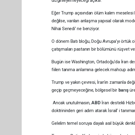
dizginleyemeyeceği açıktır.
Eğer Trump açısından ölüm kalım meselesi ha
değilse, varılan anlaşma yapısal olarak mode
Nihai Senedi’ ne benziyor.
O dönem Batı bloğu, Doğu Avrupa’yı örtük ola
çatışmaları pastanın bir bölümünü rüşvet ve
Bugün ise Washington, Ortadoğu'da İran deste
fiilen tanıma anlamına gelecek mahcup adım
Trump ve yakın çevresi, İran'ın zamanla değ
geçip geçmeyeceğine, bölgesel bir
barış
ür
Ancak unutulmasın,
ABD
İran destekli Hizbu
doktrininden geri adım atarak İsrail’ i tan
Gelelim temel soruya dayalı asıl büyük denk