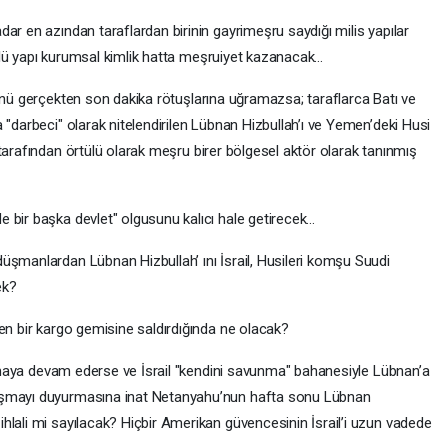
ar en azından taraflardan birinin gayrimeşru saydığı milis yapılar
güçlü yapı kurumsal kimlik hatta meşruiyet kazanacak…
nü gerçekten son dakika rötuşlarına uğramazsa; taraflarca Batı ve
 "darbeci" olarak nitelendirilen Lübnan Hizbullah’ı ve Yemen’deki Husi
tarafından örtülü olarak meşru birer bölgesel aktör olarak tanınmış
 bir başka devlet" olgusunu kalıcı hale getirecek…
üşmanlardan Lübnan Hizbullah’ ını İsrail, Husileri komşu Suudi
ek?
en bir kargo gemisine saldırdığında ne olacak?
dırmaya devam ederse ve İsrail "kendini savunma" bahanesiyle Lübnan’a
aşmayı duyurmasına inat Netanyahu’nun hafta sonu Lübnan
hlali mi sayılacak? Hiçbir Amerikan güvencesinin İsrail’i uzun vadede