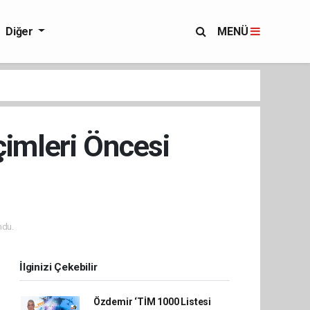
Diğer
MENÜ
çimleri Öncesi
ndu.
İlginizi Çekebilir
Özdemir ‘TİM 1000 Listesi