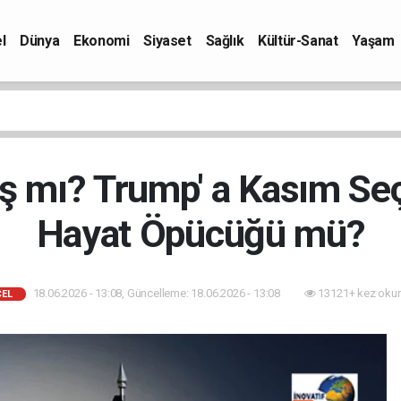
l
Dünya
Ekonomi
Siyaset
Sağlık
Kültür-Sanat
Yaşam
rış mı? Trump' a Kasım Se
Hayat Öpücüğü mü?
18.06.2026 - 13:08, Güncelleme: 18.06.2026 - 13:08
13121+ kez oku
EL