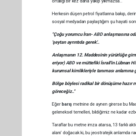
ortalığı bir kez daha yakıp yıkmazsa…
Herkesin düşen petrol fiyatlarına bakıp, der
sosyal medyadan paylaştığım şu hayati sor
"Çoğu yorumcu İran-
ABD
anlaşmasına oda
'şeytan ayrıntıda gerek'..
Anlaşmanın 12. Maddesinin yürürlüğe girmesi 
eriyor)
ABD
ve müttefiki İsrail'in Lübnan H
kurumsal kimlikleriyle tanıması anlamına g
Bölge böylesi radikal bir dönüşüme hazır 
göreceğiz.."
Eğer
barış
metnine de aynen girerse bu Madde
geleneksel temelleri, bildiğimiz ne kadar ezb
Taraflar bu metne imza atarsa, 13 farklı akt
alanı’ doğacak ki, bu jeostratejik anlamda 