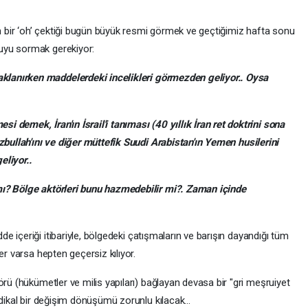
in bir ‘oh’ çektiği bugün büyük resmi görmek ve geçtiğimiz hafta sonu
uyu sormak gerekiyor:
klanırken maddelerdeki incelikleri görmezden geliyor.. Oysa
demek, İran'ın İsrail'i tanıması (40 yıllık İran ret doktrini sona
izbullah'ını ve diğer müttefik Suudi Arabistan'ın Yemen husilerini
eliyor..
mı? Bölge aktörleri bunu hazmedebilir mi?. Zaman içinde
 içeriği itibariyle, bölgedeki çatışmaların ve barışın dayandığı tüm
er varsa hepten geçersiz kılıyor.
örü (hükümetler ve milis yapıları) bağlayan devasa bir "gri meşruiyet
radikal bir değişim dönüşümü zorunlu kılacak…