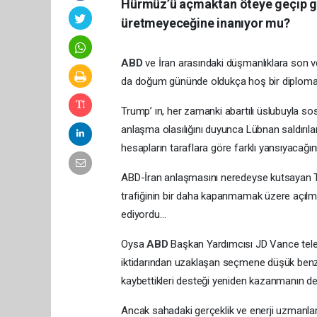
Hürmüz’ü açmaktan öteye geçip ge
üretmeyeceğine inanıyor mu?
ABD
ve İran arasındaki düşmanlıklara son v
da doğum gününde oldukça hoş bir diplom
Trump’ ın, her zamanki abartılı üslubuyla so
anlaşma olasılığını duyunca Lübnan saldırıla
hesapların taraflara göre farklı yansıyacağı
ABD-İran anlaşmasını neredeyse kutsayan Tr
trafiğinin bir daha kapanmamak üzere açılma
ediyordu…
Oysa
ABD
Başkan Yardımcısı JD Vance tele
iktidarından uzaklaşan seçmene düşük benzi
kaybettikleri desteği yeniden kazanmanın der
Ancak sahadaki gerçeklik ve enerji uzmanların