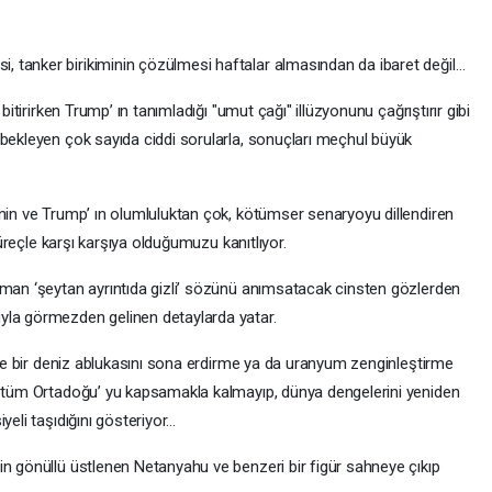
 tanker birikiminin çözülmesi haftalar almasından da ibaret değil…
bitirirken Trump’ ın tanımladığı "umut çağı" illüzyonunu çağrıştırır gibi
 bekleyen çok sayıda ciddi sorularla, sonuçları meçhul büyük
’nin ve Trump’ ın olumluluktan çok, kötümser senaryoyu dillendiren
 süreçle karşı karşıya olduğumuzu kanıtlıyor.
aman ‘şeytan ayrıntıda gizli’ sözünü anımsatacak cinsten gözlerden
yla görmezden gelinen detaylarda yatar.
dece bir deniz ablukasını sona erdirme ya da uranyum zenginleştirme
a tüm Ortadoğu’ yu kapsamakla kalmayıp, dünya dengelerini yeniden
yeli taşıdığını gösteriyor…
in gönüllü üstlenen Netanyahu ve benzeri bir figür sahneye çıkıp