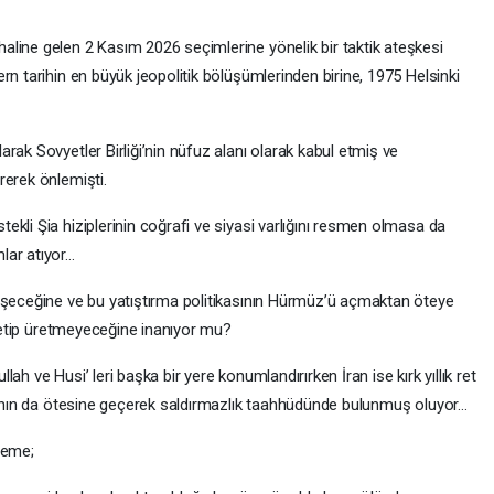
line gelen 2 Kasım 2026 seçimlerine yönelik bir taktik ateşkesi
rn tarihin en büyük jeopolitik bölüşümlerinden birine, 1975 Helsinki
rak Sovyetler Birliği’nin nüfuz alanı olarak kabul etmiş ve
rerek önlemişti.
kli Şia hiziplerinin coğrafi ve siyasi varlığını resmen olmasa da
lar atıyor…
işeceğine ve bu yatıştırma politikasının Hürmüz’ü açmaktan öteye
etip üretmeyeceğine inanıyor mu?
llah ve Husi’ leri başka bir yere konumlandırırken İran ise kırk yıllık ret
ımanın da ötesine geçerek saldırmazlık taahhüdünde bulunmuş oluyor…
leme;