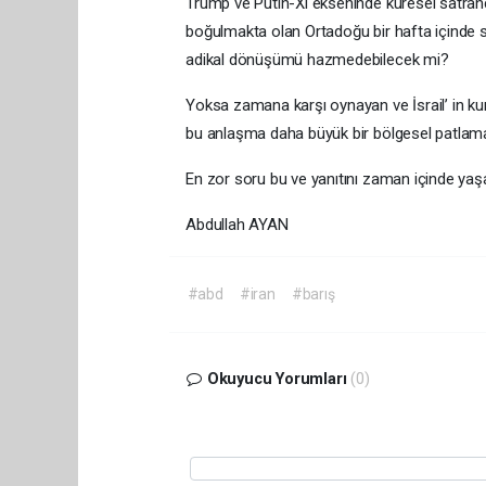
Trump ve Putin-Xi ekseninde küresel satran
boğulmakta olan Ortadoğu bir hafta içinde s
adikal dönüşümü hazmedebilecek mi?
Yoksa zamana karşı oynayan ve İsrail’ in kur
bu anlaşma daha büyük bir bölgesel patlama
En zor soru bu ve yanıtını zaman içinde ya
Abdullah AYAN
#abd
#iran
#barış
Okuyucu Yorumları
(0)