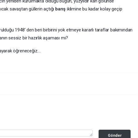
cın yeniden kurulmakta olduğu bugün, yüzyıldır kan gölünde
ıcak savaştan güllerin açtığı
barış
iklimine bu kadar kolay geçip
ulduğu 1948’ den beri birbirini yok etmeye kararlı taraflar bakımından
nın sessiz bir hazırlık aşaması mı?
şayarak öğreneceğiz….
Gönder