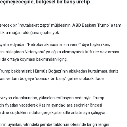
çmeyeceğine, bölgesel bir barış üretip
erecek bir "mutabakat zaptı” müjdesinin,
ABD
Başkanı Trump’ a tam
atik armağan olduğuna şüphe yok…
syal medyadan "Petrolün akmasına izin verin!" diye haykırırken,
rını sıklaştıran Netanyahu’ ya ağıza alınmayacak küfürler savurması
nı da ortaya koyması bakımından ilginç..
ump beklentisini; Hürmüz Boğazı’ının ablukadan kurtulması, deniz
sı ve tüm bölgeye "sonsuz bir barış" gelmesi olarak ifade
vizyon ekranlarından, yükselen enflasyon nedeniyle Trump
n fiyatları vadederek Kasım ayındaki ara seçimler öncesi
dine düştüklerini daha gerçekçi bir dille anlatmaya çalışıyor….
ın uyarıları, vitrindeki pembe tablonun ötesinde bir gri rengin