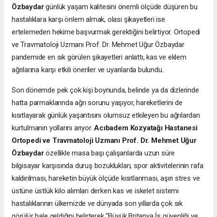
Özbaydar
günlük yaşam kalitesini önemli ölçüde düşüren bu
hastalıklara karşı önlem almak, olası şikayetleri ise
ertelemeden hekime başvurmak gerektiğini belirtiyor. Ortopedi
ve Travmatoloji Uzmanı Prof. Dr. Mehmet Uğur Özbaydar
pandemide en sık görülen şikayetleri anlattı, kas ve eklem
ağrılarına karşı etkili öneriler ve uyarılarda bulundu.
Son dönemde pek çok kişi boynunda, belinde ya da dizlerinde
hatta parmaklarında ağrı sorunu yaşıyor, hareketlerini de
kısıtlayarak günlük yaşantısını olumsuz etkileyen bu ağrılardan
kurtulmanın yollarını arıyor.
Acıbadem Kozyatağı Hastanesi
Ortopedi ve Travmatoloji Uzmanı Prof. Dr. Mehmet Uğur
Özbaydar
özellikle masa başı çalışanlarda uzun süre
bilgisayar karşısında duruş bozuklukları, spor aktivitelerinin rafa
kaldırılması, hareketin büyük ölçüde kısıtlanması, aşırı stres ve
üstüne üstlük kilo alımları derken kas ve iskelet sistemi
hastalıklarının ülkemizde ve dünyada son yıllarda çok sık
görülür hale geldiğini belirterek “Büyük Britanya İş güvenliği ve