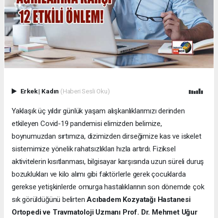
Erkek
|
Kadın
(Haberi Sesli Oku)
Yaklaşık üç yıldır günlük yaşam alışkanlıklarımızı derinden
etkileyen Covid-19 pandemisi elimizden belimize,
boynumuzdan sırtımıza, dizimizden dirseğimize kas ve iskelet
sistemimize yönelik rahatsızlıkları hızla artırdı. Fiziksel
aktivitelerin kısıtlanması, bilgisayar karşısında uzun süreli duruş
bozuklukları ve kilo alımı gibi faktörlerle gerek çocuklarda
gerekse yetişkinlerde omurga hastalıklarının son dönemde çok
sık görüldüğünü belirten
Acıbadem Kozyatağı Hastanesi
Ortopedi ve Travmatoloji Uzmanı Prof. Dr. Mehmet Uğur