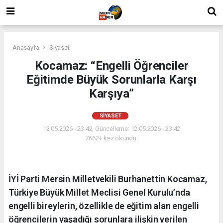
Anasayfa
Siyaset
Kocamaz: “Engelli Öğrenciler
Eğitimde Büyük Sorunlarla Karşı
Karşıya”
SIYASET
12.05.2026 - 23:42, Güncelleme: 12.05.2026 - 23:42
7662+ kez okundu.
İYİ Parti Mersin Milletvekili Burhanettin Kocamaz,
Türkiye Büyük Millet Meclisi Genel Kurulu’nda
engelli bireylerin, özellikle de eğitim alan engelli
öğrencilerin yaşadığı sorunlara ilişkin verilen