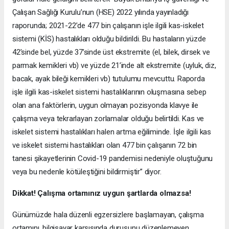
Çalışan Sağlığı Kurulu’nun (HSE) 2022 yılında yayınladığı
raporunda; 2021-22’de 477 bin çalışanın işle ilgili kas-iskelet
sistemi (KİS) hastalıkları olduğu bildirildi. Bu hastaların yüzde
42’sinde bel, yüzde 37’sinde üst ekstremite (el, bilek, dirsek ve
parmak kemikleri vb) ve yüzde 21’inde alt ekstremite (uyluk, diz,
bacak, ayak bileği kemikleri vb) tutulumu mevcuttu. Raporda
işle ilgili kas-iskelet sistemi hastalıklarının oluşmasına sebep
olan ana faktörlerin, uygun olmayan pozisyonda klavye ile
çalışma veya tekrarlayan zorlamalar olduğu belirtildi. Kas ve
iskelet sistemi hastalıkları halen artma eğiliminde. İşle ilgili kas
ve iskelet sistemi hastalıkları olan 477 bin çalışanın 72 bin
tanesi şikayetlerinin Covid-19 pandemisi nedeniyle oluştuğunu
veya bu nedenle kötüleştiğini bildirmiştir” diyor.
Dikkat! Çalışma ortamınız uygun şartlarda olmazsa!
Günümüzde hala düzenli egzersizlere başlamayan, çalışma
ortamını, bilgisayar karşısında duruşunu düzenlemeyen,