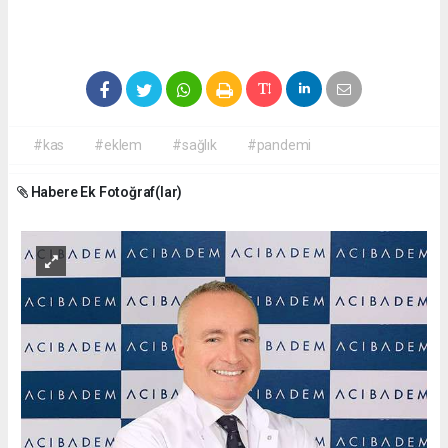
#kas
#eklem
#sağlık
#pandemi
Habere Ek Fotoğraf(lar)