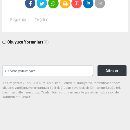
#öğrenci
#eğitim
Okuyucu Yorumları
(0)
Gönder
Yorum yazarak Topluluk Kuralları’nı kabul etmiş bulunuyor ve inovatifhaber.com
sitesine yaptığınız yorumunuzla ilgili doğrudan veya dolaylı tüm sorumluluğu tek
başınıza üstleniyorsunuz. Yazılan tüm yorumlardan site yönetimi hiçbir şekilde
sorumlu tutulamaz.