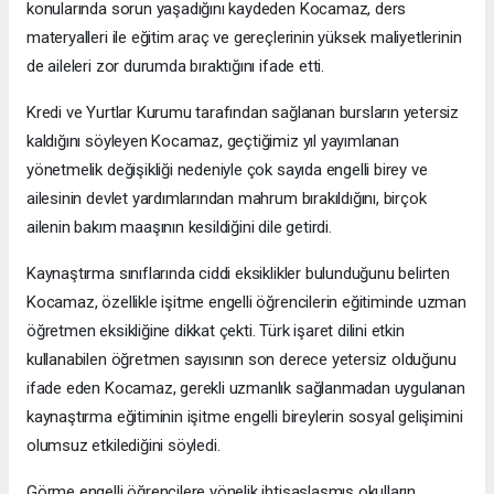
konularında sorun yaşadığını kaydeden Kocamaz, ders
materyalleri ile eğitim araç ve gereçlerinin yüksek maliyetlerinin
de aileleri zor durumda bıraktığını ifade etti.
Kredi ve Yurtlar Kurumu tarafından sağlanan bursların yetersiz
kaldığını söyleyen Kocamaz, geçtiğimiz yıl yayımlanan
yönetmelik değişikliği nedeniyle çok sayıda engelli birey ve
ailesinin devlet yardımlarından mahrum bırakıldığını, birçok
ailenin bakım maaşının kesildiğini dile getirdi.
Kaynaştırma sınıflarında ciddi eksiklikler bulunduğunu belirten
Kocamaz, özellikle işitme engelli öğrencilerin eğitiminde uzman
öğretmen eksikliğine dikkat çekti. Türk işaret dilini etkin
kullanabilen öğretmen sayısının son derece yetersiz olduğunu
ifade eden Kocamaz, gerekli uzmanlık sağlanmadan uygulanan
kaynaştırma eğitiminin işitme engelli bireylerin sosyal gelişimini
olumsuz etkilediğini söyledi.
Görme engelli öğrencilere yönelik ihtisaslaşmış okulların