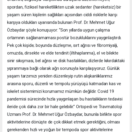
spordan, fiziksel hareketlilikten uzak sedanter (hareketsiz) bir
yaşam süren kişilerin sağlıkları açısından ciddi risklerle karşı
karşıya oldukları uyarısında bulunan Prof. Dr. Mehmet Uğur
Özbaydar şöyle konuşuyor: “Son yıllarda uygun çalışma
ortamının sağlanamaması postür bozukluklarını yaygınlaştırdı.
Pek çok kişide; boyunda düzleşme, sırt ağrısı ve fibromiyalji,
omuzda, dirsekte ve elde tendinit (iltihaplanma), el ve bilekte
sinir sıkışması, bel ağrısı ve disk hastalıkları, dizlerde kıkırdaktaki
yıpranmaya bağlı olarak ağrı sorunuyla karşılaşıyoruz. Günlük
yaşam tarzımızı yeniden düzenleyip rutin alışkanlıklarımız
arasına sporu, düzenli ve tempolu yürüyüşü katmadan kas ve
iskelet sistemimizi korumamız mümkün değildir. Covid 19
pandemisi sürecinde hızla yaygınlaşan bu hastalıkların tedavisi
ileride çok daha zor bir hale gelebilir.” Ortopedi ve Travmatoloji
Uzmanı Prof. Dr. Mehmet Uğur Özbaydar, bununla birlikte spor
aktivitelerine dönüşte de çok dikkat etmek gerektiğini, olması
gerekenden hızlı ve yoğun bir tempoda spor aktivitelerine