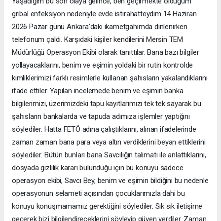
Yaşadığım bu son olaya gelince, ben geçirmekte olduğum
gribal enfeksiyon nedeniyle evde istirahatteydim 14 Haziran
2026 Pazar günü Ankara’daki ikametgahımda dinlenirken
telefonum çaldı. Karşıdaki kişiler kendilerini Mersin TEM
Müdürlüğü Operasyon Ekibi olarak tanıttılar. Bana bazı bilgiler
yollayacaklarını, benim ve eşimin yoldaki bir rutin kontrolde
kimliklerimizi farklı resimlerle kullanan şahısların yakalandıklarını
ifade ettiler. Yapılan incelemede benim ve eşimin banka
bilgilerimizi, üzerimizdeki tapu kayıtlarımızı tek tek sayarak bu
şahısların bankalarda ve tapuda adımıza işlemler yaptığını
söylediler. Hatta FETÖ adına çalıştıklarını, alınan ifadelerinde
zaman zaman bana para veya altın verdiklerini beyan ettiklerini
söylediler. Bütün bunları bana Savcılığın talimatı ile anlattıklarını,
dosyada gizlilik kararı bulunduğu için bu konuyu sadece
operasyon ekibi, Savcı Bey, benim ve eşimin bildiğini bu nedenle
operasyonun selameti açısından çocuklarımızla dahi bu
konuyu konuşmamamız gerektiğini söylediler. Sık sık iletişime
geçerek bizi bilgilendireceklerini söyleyip güven verdiler. Zaman