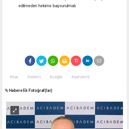
edilmeden hekime başvurulmalı.
#kas
#eklem
#sağlık
#pandemi
Habere Ek Fotoğraf(lar)