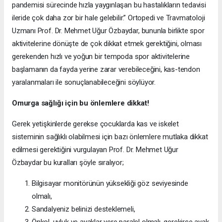
pandemisi sürecinde hızla yaygınlaşan bu hastalıkların tedavisi
ileride çok daha zor bir hale gelebilir.” Ortopedi ve Travmatoloji
Uzmanı Prof. Dr. Mehmet Uğur Özbaydar, bununla birlikte spor
aktivitelerine dönüşte de çok dikkat etmek gerektiğini, olması
gerekenden hızlı ve yoğun bir tempoda spor aktivitelerine
başlamanın da fayda yerine zarar verebileceğini, kas-tendon
yaralanmaları ile sonuçlanabileceğini söylüyor.
Omurga sağlığı için bu önlemlere dikkat!
Gerek yetişkinlerde gerekse çocuklarda kas ve iskelet
sisteminin sağlıklı olabilmesi için bazı önlemlere mutlaka dikkat
edilmesi gerektiğini vurgulayan Prof. Dr. Mehmet Uğur
Özbaydar bu kuralları şöyle sıralıyor;
Bilgisayar monitörünün yüksekliği göz seviyesinde
olmalı,
Sandalyeniz belinizi desteklemeli,
Önkol, uyluk ve ayaklar yere paralel olmalı, gerekirse ayak