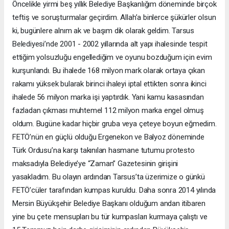
Öncelikle yirmi beş yıllık Belediye Başkanlığım döneminde birçok
teftiş ve soruşturmalar geçirdim. Allah’a binlerce şükürler olsun
ki, bugünlere alnım ak ve başım dik olarak geldim. Tarsus
Belediyesi’nde 2001 - 2002 yıllarında alt yapı ihalesinde tespit
ettiğim yolsuzluğu engellediğim ve oyunu bozduğum için evim
kurşunlandı. Bu ihalede 168 milyon mark olarak ortaya çıkan
rakamı yüksek bularak birinci ihaleyi iptal ettikten sonra ikinci
ihalede 56 milyon marka işi yaptırdık. Yani kamu kasasından
fazladan çıkması muhtemel 112 milyon marka engel olmuş
oldum. Bugüne kadar hiçbir gruba veya çeteye boyun eğmedim.
FETÖ’nün en güçlü olduğu Ergenekon ve Balyoz döneminde
Türk Ordusu’na karşı takınılan hasmane tutumu protesto
maksadıyla Belediye’ye “Zaman” Gazetesinin girişini
yasakladım. Bu olayın ardından Tarsus’ta üzerimize o günkü
FETÖ’cüler tarafından kumpas kuruldu. Daha sonra 2014 yılında
Mersin Büyükşehir Belediye Başkanı olduğum andan itibaren
yine bu çete mensupları bu tür kumpasları kurmaya çalıştı ve