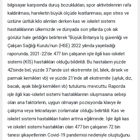
bilgisayar karşısında duruş bozuklukları, spor aktivitelerinin rafa
kaldırılması, hareketin büyük ölçüde kısıtlanması, aşırı stres ve
üstüne üstlük kilo alımları derken kas ve iskelet sistemi
hastalıklarının ülkemizde ve dünyada son yıllarda çok sık
görülür hale geldiğini belirterek “Büyük Britanya İş güvenliği ve
Çalışan Sağlığı Kurulu’nun (HSE) 2022 yılında yayınladığı
raporunda; 2021-22’de 477 bin çalışanın işle ilgili kas-iskelet
sistemi (KİS) hastalıkları olduğu bildirildi. Bu hastaların yüzde
42’sinde bel, yüzde 37’sinde üst ekstremite (el, bilek, dirsek ve
parmak kemikleri vb) ve yüzde 21’inde alt ekstremite (uyluk, diz,
bacak, ayak bileği kemikleri vb) tutulumu mevcuttu. Raporda
işle ilgili kas-iskelet sistemi hastalıklarının oluşmasına sebep
olan ana faktörlerin, uygun olmayan pozisyonda klavye ile
çalışma veya tekrarlayan zorlamalar olduğu belirtildi. Kas ve
iskelet sistemi hastalıkları halen artma eğiliminde. İşle ilgili kas
ve iskelet sistemi hastalıkları olan 477 bin çalışanın 72 bin
tanesi şikayetlerinin Covid-19 pandemisi nedeniyle oluştuğunu