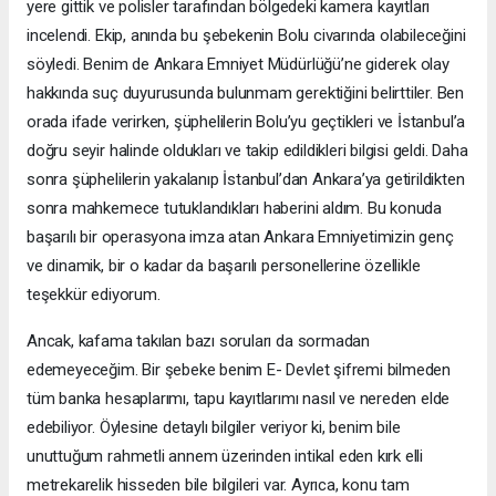
yere gittik ve polisler tarafından bölgedeki kamera kayıtları
incelendi. Ekip, anında bu şebekenin Bolu civarında olabileceğini
söyledi. Benim de Ankara Emniyet Müdürlüğü’ne giderek olay
hakkında suç duyurusunda bulunmam gerektiğini belirttiler. Ben
orada ifade verirken, şüphelilerin Bolu’yu geçtikleri ve İstanbul’a
doğru seyir halinde oldukları ve takip edildikleri bilgisi geldi. Daha
sonra şüphelilerin yakalanıp İstanbul’dan Ankara’ya getirildikten
sonra mahkemece tutuklandıkları haberini aldım. Bu konuda
başarılı bir operasyona imza atan Ankara Emniyetimizin genç
ve dinamik, bir o kadar da başarılı personellerine özellikle
teşekkür ediyorum.
Ancak, kafama takılan bazı soruları da sormadan
edemeyeceğim. Bir şebeke benim E- Devlet şifremi bilmeden
tüm banka hesaplarımı, tapu kayıtlarımı nasıl ve nereden elde
edebiliyor. Öylesine detaylı bilgiler veriyor ki, benim bile
unuttuğum rahmetli annem üzerinden intikal eden kırk elli
metrekarelik hisseden bile bilgileri var. Ayrıca, konu tam