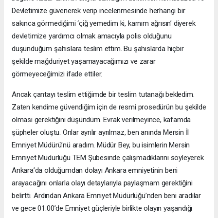
Devletimize güvenerek verip incelenmesinde herhangi bir
sakınca görmediğimi ‘çiğ yemedim ki, karnım ağrısın’ diyerek
devletimize yardımcı olmak amacıyla polis olduğunu
düşündüğüm şahıslara teslim ettim. Bu şahıslarda hiçbir
şekilde mağduriyet yaşamayacağımızı ve zarar
görmeyeceğimizi ifade ettiler.
Ancak çantayı teslim ettiğimde bir teslim tutanağı bekledim.
Zaten kendime güvendiğim için de resmi prosedürün bu şekilde
olması gerektiğini düşündüm. Evrak verilmeyince, kafamda
şüpheler oluştu. Onlar ayrılır ayrılmaz, ben anında Mersin İl
Emniyet Müdürü’nü aradım. Müdür Bey, bu isimlerin Mersin
Emniyet Müdürlüğü TEM Şubesinde çalışmadıklarını söyleyerek
Ankara’da olduğumdan dolayı Ankara emniyetinin beni
arayacağını onlarla olayı detaylarıyla paylaşmam gerektiğini
belirtti. Ardından Ankara Emniyet Müdürlüğü’nden beni aradılar
ve gece 01.00’de Emniyet güçleriyle birlikte olayın yaşandığı