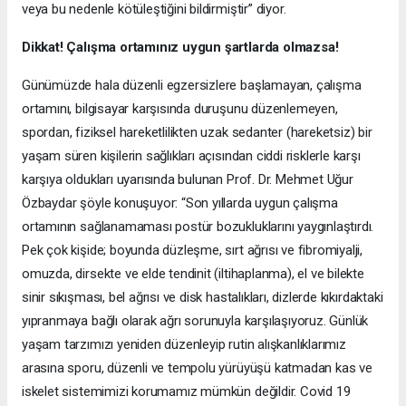
veya bu nedenle kötüleştiğini bildirmiştir” diyor.
Dikkat! Çalışma ortamınız uygun şartlarda olmazsa!
Günümüzde hala düzenli egzersizlere başlamayan, çalışma
ortamını, bilgisayar karşısında duruşunu düzenlemeyen,
spordan, fiziksel hareketlilikten uzak sedanter (hareketsiz) bir
yaşam süren kişilerin sağlıkları açısından ciddi risklerle karşı
karşıya oldukları uyarısında bulunan Prof. Dr. Mehmet Uğur
Özbaydar şöyle konuşuyor: “Son yıllarda uygun çalışma
ortamının sağlanamaması postür bozukluklarını yaygınlaştırdı.
Pek çok kişide; boyunda düzleşme, sırt ağrısı ve fibromiyalji,
omuzda, dirsekte ve elde tendinit (iltihaplanma), el ve bilekte
sinir sıkışması, bel ağrısı ve disk hastalıkları, dizlerde kıkırdaktaki
yıpranmaya bağlı olarak ağrı sorunuyla karşılaşıyoruz. Günlük
yaşam tarzımızı yeniden düzenleyip rutin alışkanlıklarımız
arasına sporu, düzenli ve tempolu yürüyüşü katmadan kas ve
iskelet sistemimizi korumamız mümkün değildir. Covid 19