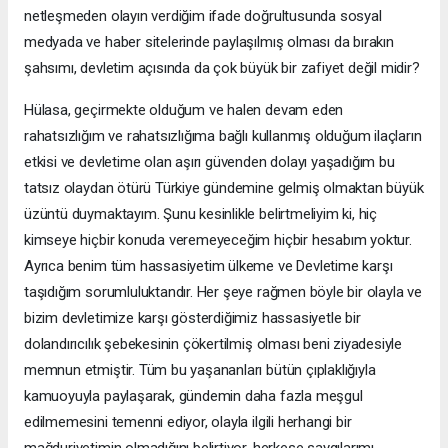
netleşmeden olayın verdiğim ifade doğrultusunda sosyal
medyada ve haber sitelerinde paylaşılmış olması da bırakın
şahsımı, devletim açısında da çok büyük bir zafiyet değil midir?
Hülasa, geçirmekte olduğum ve halen devam eden
rahatsızlığım ve rahatsızlığıma bağlı kullanmış olduğum ilaçların
etkisi ve devletime olan aşırı güvenden dolayı yaşadığım bu
tatsız olaydan ötürü Türkiye gündemine gelmiş olmaktan büyük
üzüntü duymaktayım. Şunu kesinlikle belirtmeliyim ki, hiç
kimseye hiçbir konuda veremeyeceğim hiçbir hesabım yoktur.
Ayrıca benim tüm hassasiyetim ülkeme ve Devletime karşı
taşıdığım sorumluluktandır. Her şeye rağmen böyle bir olayla ve
bizim devletimize karşı gösterdiğimiz hassasiyetle bir
dolandırıcılık şebekesinin çökertilmiş olması beni ziyadesiyle
memnun etmiştir. Tüm bu yaşananları bütün çıplaklığıyla
kamuoyuyla paylaşarak, gündemin daha fazla meşgul
edilmemesini temenni ediyor, olayla ilgili herhangi bir