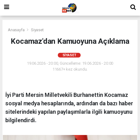
Anasayfa
Siyaset
Kocamaz'dan Kamuoyuna Açıklama
SIYASET
19.06.2026 - 20:00, Güncelleme: 19.06.2026 - 20:00
11667+ kez okundu.
İyi Parti Mersin Milletvekili Burhanettin Kocamaz
sosyal medya hesaplarında, ardından da bazı haber
sitelerindeki yapılan paylaşımlarla ilgili kamuoyunu
bilgilendirdi.