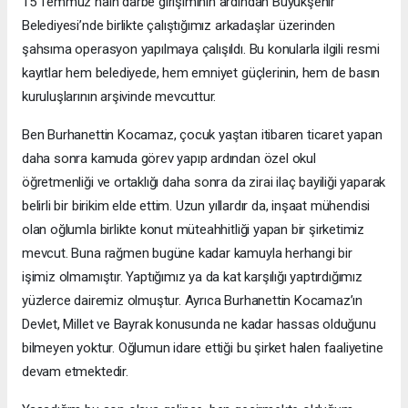
15 Temmuz hain darbe girişiminin ardından Büyükşehir
Belediyesi’nde birlikte çalıştığımız arkadaşlar üzerinden
şahsıma operasyon yapılmaya çalışıldı. Bu konularla ilgili resmi
kayıtlar hem belediyede, hem emniyet güçlerinin, hem de basın
kuruluşlarının arşivinde mevcuttur.
Ben Burhanettin Kocamaz, çocuk yaştan itibaren ticaret yapan
daha sonra kamuda görev yapıp ardından özel okul
öğretmenliği ve ortaklığı daha sonra da zirai ilaç bayiliği yaparak
belirli bir birikim elde ettim. Uzun yıllardır da, inşaat mühendisi
olan oğlumla birlikte konut müteahhitliği yapan bir şirketimiz
mevcut. Buna rağmen bugüne kadar kamuyla herhangi bir
işimiz olmamıştır. Yaptığımız ya da kat karşılığı yaptırdığımız
yüzlerce dairemiz olmuştur. Ayrıca Burhanettin Kocamaz’ın
Devlet, Millet ve Bayrak konusunda ne kadar hassas olduğunu
bilmeyen yoktur. Oğlumun idare ettiği bu şirket halen faaliyetine
devam etmektedir.