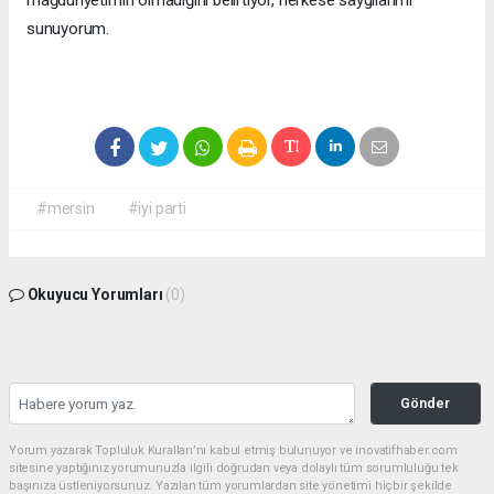
mağduriyetimin olmadığını belirtiyor, herkese saygılarımı
sunuyorum.
#mersin
#iyi parti
Okuyucu Yorumları
(0)
Gönder
Yorum yazarak Topluluk Kuralları’nı kabul etmiş bulunuyor ve inovatifhaber.com
sitesine yaptığınız yorumunuzla ilgili doğrudan veya dolaylı tüm sorumluluğu tek
başınıza üstleniyorsunuz. Yazılan tüm yorumlardan site yönetimi hiçbir şekilde