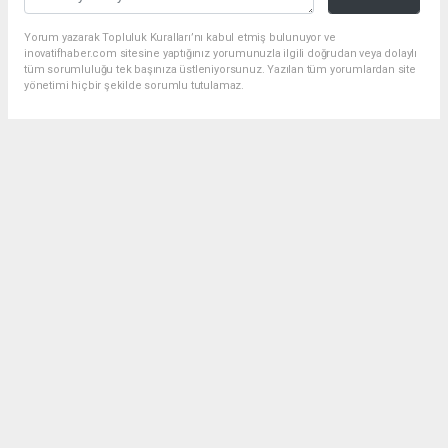
Yorum yazarak Topluluk Kuralları’nı kabul etmiş bulunuyor ve
inovatifhaber.com sitesine yaptığınız yorumunuzla ilgili doğrudan veya dolaylı
tüm sorumluluğu tek başınıza üstleniyorsunuz. Yazılan tüm yorumlardan site
yönetimi hiçbir şekilde sorumlu tutulamaz.