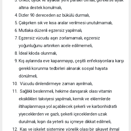
altına destek konulmalı,
Dizler 90 dereceden az bükülü durmalı,
Çalışırken sık ve kısa aralar verilmesi unutulmamalı,
Mutlaka düzenli egzersiz yapılmalı,
Egzersiz vücudu aşırı zorlamamalı, egzersiz
yoğunluğunu artırırken acele edilmemeli,
İdeal kiloda olunmalı,
Kış aylarında eve kapanmayıp, çeşitli enfeksiyonlara karşı
gerekli korunma tedbirleri alınarak sosyal hayata
dönülmeli,
Vücudu dinlendirmeye zaman ayırılmalı,
Sağlıklı beslenmeli, hekime danışarak olası vitamin
eksiklikleri takviyesi yapılmalı, kemik ve eklemlerde
iltihaplanmaya yol açabilecek şekerli ve karbonhidratlı
yiyeceklerden ve gazlı, şekerli içeceklerden uzak
durulmalı, kışın da yeterli su içmeye dikkat edilmeli,
Kas ve iskelet sistemine yönelik olası bir şikayet ihmal