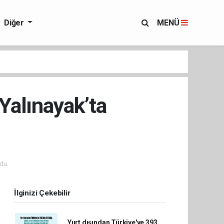
Diğer
MENÜ
Yalınayak’ta
du.
İlginizi Çekebilir
Yurt dışından Türkiye'ye 393