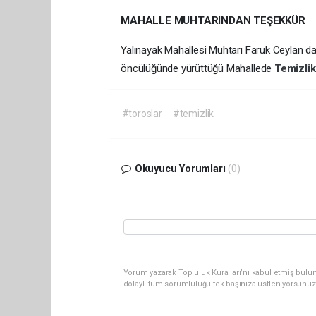
MAHALLE MUHTARINDAN TEŞEKKÜR
Yalınayak Mahallesi Muhtarı Faruk Ceylan d
öncülüğünde yürüttüğü Mahallede
Temizli
#toroslar
#temizlik
Okuyucu Yorumları
(0)
Yorum yazarak Topluluk Kuralları’nı kabul etmiş bulun
dolaylı tüm sorumluluğu tek başınıza üstleniyorsunuz