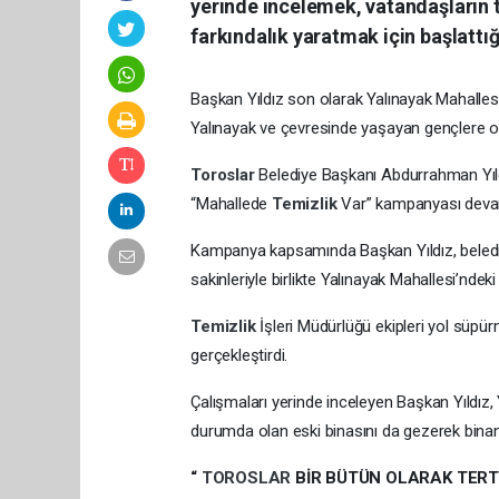
yerinde incelemek, vatandaşların 
farkındalık yaratmak için başlattı
Başkan Yıldız son olarak Yalınayak Mahalles
Yalınayak ve çevresinde yaşayan gençlere 
Toroslar
Belediye Başkanı Abdurrahman Yıl
“Mahallede
Temizlik
Var” kampanyası deva
Kampanya kapsamında Başkan Yıldız, belediye
sakinleriyle birlikte Yalınayak Mahallesi’ndek
Temizlik
İşleri Müdürlüğü ekipleri yol süpü
gerçekleştirdi.
Çalışmaları yerinde inceleyen Başkan Yıldız, Y
durumda olan eski binasını da gezerek binanı
“
TOROSLAR
BİR BÜTÜN OLARAK TER