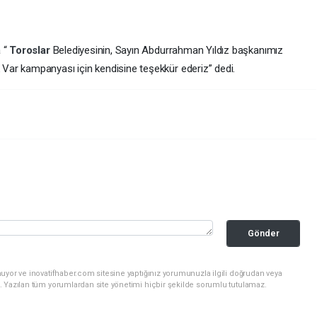
a “
Toroslar
Belediyesinin, Sayın Abdurrahman Yıldız başkanımız
k
Var kampanyası için kendisine teşekkür ederiz” dedi.
Gönder
uyor ve inovatifhaber.com sitesine yaptığınız yorumunuzla ilgili doğrudan veya
. Yazılan tüm yorumlardan site yönetimi hiçbir şekilde sorumlu tutulamaz.