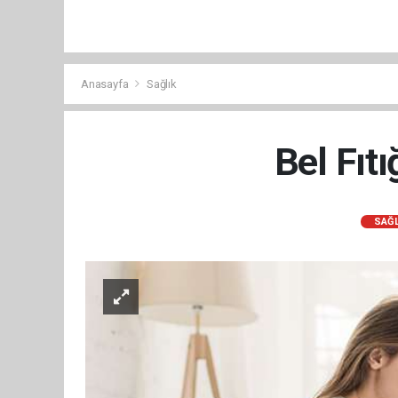
Anasayfa
Sağlık
Bel Fıtı
SAĞL