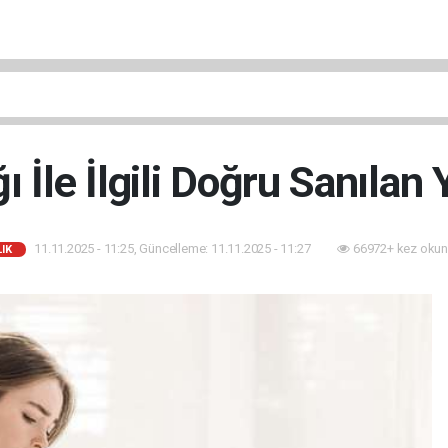
ğı İle İlgili Doğru Sanılan 
11.11.2025 - 11:25, Güncelleme: 11.11.2025 - 11:27
66972+ kez okun
IK