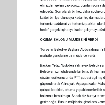
elimizden geleni yapıyoruz, bundan sonra 
edeceğiz. Son olarak bir kez daha söylüyoru
kaliteli bir ilçe oluncaya kadar hiç durmad
tertemiz caddeleri ve tertemiz parkları ola
hedef gerçekleşinceye kadar çalışmayı sürdür
OKUMA SALONU MÜJDESİNİ VERDİ
Toroslar
Belediye Başkanı Abdurrahman Yıldız,
mahalle gençlerine bir müjde de verdi.
Başkan Yıldız, “Eskiden Yalınayak Belediyesi
Belediyemizin uhdesinde bir bina. Bir kısmın
çözülmesi konusunda PTT şubesi açılmış dur
güçlendirerek Yalınayak, Arpaçsakarlar Maha
çalışabilecekleri, okuma yapabilecekleri bir 
bakımsız bırakılmıştı. Ancak biz burayı ter
getireceğiz. Bunun müjdesini şimdiden verme