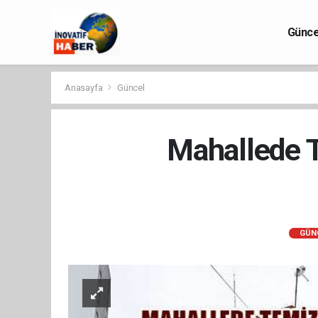
Günce
Anasayfa
Güncel
Mahallede T
GÜN