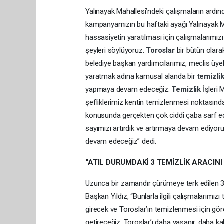
Yalınayak Mahallesi’ndeki çalışmaların ardı
kampanyamızın bu haftaki ayağı Yalınayak
hassasiyetin yaratılması için çalışmalarımız
şeyleri söylüyoruz.
Toroslar
bir bütün olara
belediye başkan yardımcılarımız, meclis üyel
yaratmak adına kamusal alanda bir
temizli
yapmaya devam edeceğiz.
Temizlik
İşleri
şefliklerimiz kentin temizlenmesi noktasında,
konusunda gerçekten çok ciddi çaba sarf edi
sayımızı artırdık ve artırmaya devam ediyor
devam edeceğiz” dedi.
“ATIL DURUMDAKİ 3 TEMİZLİK ARACIN
Uzunca bir zamandır çürümeye terk edilen 3 
Başkan Yıldız, “Bunlarla ilgili çalışmalarımı
girecek ve Toroslar’ın temizlenmesi için göre
getireceğiz. Toroslar’ı daha yaşanır, daha ka