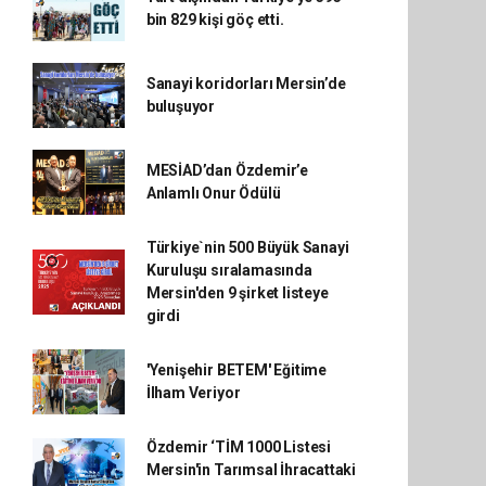
bin 829 kişi göç etti.
Sanayi koridorları Mersin’de
buluşuyor
MESİAD’dan Özdemir’e
Anlamlı Onur Ödülü
Türkiye`nin 500 Büyük Sanayi
Kuruluşu sıralamasında
Mersin'den 9 şirket listeye
girdi
'Yenişehir BETEM' Eğitime
İlham Veriyor
Özdemir ‘TİM 1000 Listesi
Mersin'in Tarımsal İhracattaki