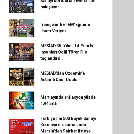
Sanayi koridorları Mersin’de
buluşuyor
'Yenişehir BETEM' Eğitime
İlham Veriyor
MESİAD 35. Yılını '14. Yılın İş
İnsanları Ödül Töreni' ile
taçlandırdı.
MESİAD’dan Özdemir’e
Anlamlı Onur Ödülü
Mart ayında enflasyon yüzde
1,94 arttı.
Türkiye`nin 500 Büyük Sanayi
Kuruluşu sıralamasında
Mersin'den 9 şirket listeye