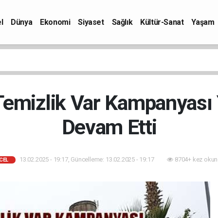
l
Dünya
Ekonomi
Siyaset
Sağlık
Kültür-Sanat
Yaşam
emizlik Var Kampanyası 
Devam Etti
13.02.2025 - 19:17, Güncelleme: 13.02.2025 - 19:17
8704+ kez okun
CEL