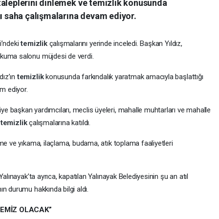
taleplerini dinlemek ve temizlik konusunda
ğı saha çalışmalarına devam ediyor.
i’ndeki
temizlik
çalışmalarını yerinde inceledi. Başkan Yıldız,
okuma salonu müjdesi de verdi.
dız’ın
temizlik
konusunda farkındalık yaratmak amacıyla başlattığı
m ediyor.
 başkan yardımcıları, meclis üyeleri, mahalle muhtarları ve mahalle
i
temizlik
çalışmalarına katıldı.
rme ve yıkama, ilaçlama, budama, atık toplama faaliyetleri
alınayak’ta ayrıca, kapatılan Yalınayak Belediyesinin şu an atıl
n durumu hakkında bilgi aldı.
TEMİZ OLACAK”