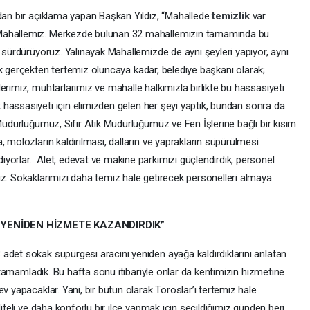
ndan bir açıklama yapan Başkan Yıldız, “Mahallede
temizlik
var
 Mahallemiz. Merkezde bulunan 32 mahallemizin tamamında bu
ı sürdürüyoruz. Yalınayak Mahallemizde de aynı şeyleri yapıyor, aynı
k gerçekten tertemiz oluncaya kadar, belediye başkanı olarak;
erimiz, muhtarlarımız ve mahalle halkımızla birlikte bu hassasiyeti
k
hassasiyeti için elimizden gelen her şeyi yaptık, bundan sonra da
 Müdürlüğümüz, Sıfır Atık Müdürlüğümüz ve Fen İşlerine bağlı bir kısım
 molozların kaldırılması, dalların ve yaprakların süpürülmesi
yorlar. Alet, edevat ve makine parkımızı güçlendirdik, personel
uz. Sokaklarımızı daha temiz hale getirecek personelleri almaya
I YENİDEN HİZMETE KAZANDIRDIK”
adet sokak süpürgesi aracını yeniden ayağa kaldırdıklarını anlatan
zı tamamladık. Bu hafta sonu itibariyle onlar da kentimizin hizmetine
v yapacaklar. Yani, bir bütün olarak Toroslar’ı tertemiz hale
liteli ve daha konforlu bir ilçe yapmak için seçildiğimiz günden beri