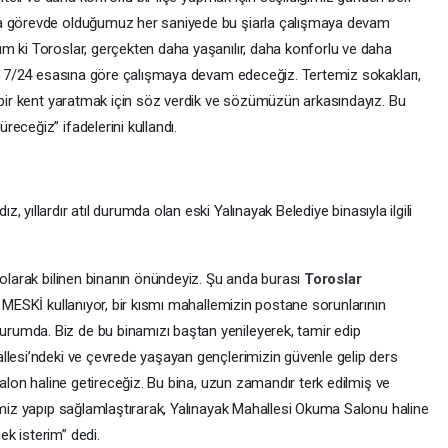
da görevde olduğumuz her saniyede bu şiarla çalışmaya devam
m ki Toroslar, gerçekten daha yaşanılır, daha konforlu ve daha
an, 7/24 esasına göre çalışmaya devam edeceğiz. Tertemiz sokakları,
n bir kent yaratmak için söz verdik ve sözümüzün arkasındayız. Bu
eceğiz” ifadelerini kullandı.
 yıllardır atıl durumda olan eski Yalınayak Belediye binasıyla ilgili
 olarak bilinen binanın önündeyiz. Şu anda burası
Toroslar
ı MESKİ kullanıyor, bir kısmı mahallemizin postane sorunlarının
umda. Biz de bu binamızı baştan yenileyerek, tamir edip
llesi’ndeki ve çevrede yaşayan gençlerimizin güvenle gelip ders
salon haline getireceğiz. Bu bina, uzun zamandır terk edilmiş ve
temiz yapıp sağlamlaştırarak, Yalınayak Mahallesi Okuma Salonu haline
k isterim” dedi.