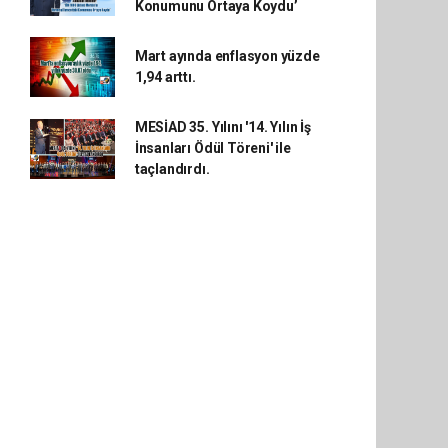
Konumunu Ortaya Koydu’
Mart ayında enflasyon yüzde
1,94 arttı.
MESİAD 35. Yılını '14. Yılın İş
İnsanları Ödül Töreni' ile
taçlandırdı.