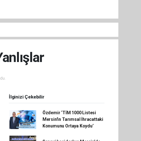
Yanlışlar
du.
İlginizi Çekebilir
Özdemir ‘TİM 1000 Listesi
Mersin'in Tarımsal İhracattaki
Konumunu Ortaya Koydu’