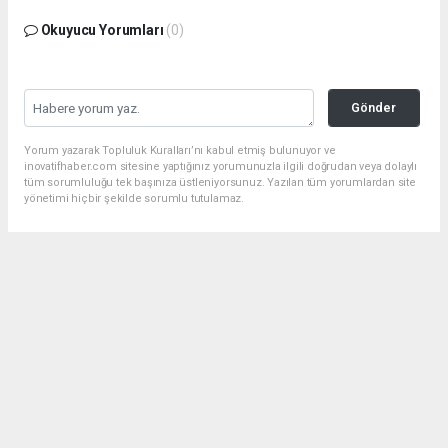
Okuyucu Yorumları
(0)
Gönder
Yorum yazarak Topluluk Kuralları’nı kabul etmiş bulunuyor ve
inovatifhaber.com sitesine yaptığınız yorumunuzla ilgili doğrudan veya dolaylı
tüm sorumluluğu tek başınıza üstleniyorsunuz. Yazılan tüm yorumlardan site
yönetimi hiçbir şekilde sorumlu tutulamaz.