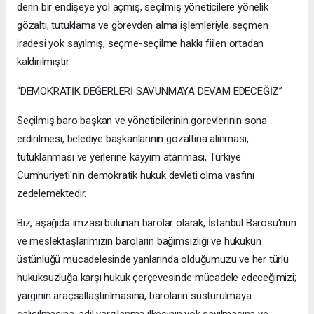
derin bir endişeye yol açmış, seçilmiş yöneticilere yönelik
gözaltı, tutuklama ve görevden alma işlemleriyle seçmen
iradesi yok sayılmış, seçme-seçilme hakkı fiilen ortadan
kaldırılmıştır.
“DEMOKRATİK DEĞERLERİ SAVUNMAYA DEVAM EDECEĞİZ”
Seçilmiş baro başkan ve yöneticilerinin görevlerinin sona
erdirilmesi, belediye başkanlarının gözaltına alınması,
tutuklanması ve yerlerine kayyım atanması, Türkiye
Cumhuriyeti'nin demokratik hukuk devleti olma vasfını
zedelemektedir.
Biz, aşağıda imzası bulunan barolar olarak, İstanbul Barosu'nun
ve meslektaşlarımızın baroların bağımsızlığı ve hukukun
üstünlüğü mücadelesinde yanlarında olduğumuzu ve her türlü
hukuksuzluğa karşı hukuk çerçevesinde mücadele edeceğimizi;
yargının araçsallaştırılmasına, baroların susturulmaya
çalışılmasına, adil yargılanma ilkesinin yok sayılmasına ve