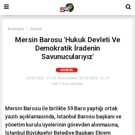
Anasayfa
Güncel
Mersin Barosu 'Hukuk Devleti Ve
Demokratik İradenin
Savunucularıyız'
GÜNCEL
25.03.2025 - 21:34, Güncelleme: 25.03.2025 - 21:34
6467+ kez okundu.
Mersin Barosu ile birlikte 59 Baro yaptığı ortak
yazılı açıklamasında, İstanbul Barosu başkanı ve
yönetim kurulu üyelerinin görevden alınmasına,
İstanbul Büyükşehir Belediye Başkanı Ekrem