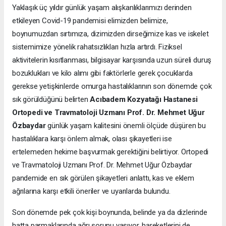
Yaklaşık üç yıldır günlük yaşam alışkanlıklarımızı derinden
etkileyen Covid-19 pandemisi elimizden belimize,
boynumuzdan sırtımıza, dizimizden dirseğimize kas ve iskelet
sistemimize yönelik rahatsızlıkları hızla artırdı. Fiziksel
aktivitelerin kısıtlanması, bilgisayar karşısında uzun süreli duruş
bozuklukları ve kilo alımı gibi faktörlerle gerek çocuklarda
gerekse yetişkinlerde omurga hastalıklarının son dönemde çok
sık görüldüğünü belirten
Acıbadem Kozyatağı Hastanesi
Ortopedi ve Travmatoloji Uzmanı Prof. Dr. Mehmet Uğur
Özbaydar
günlük yaşam kalitesini önemli ölçüde düşüren bu
hastalıklara karşı önlem almak, olası şikayetleri ise
ertelemeden hekime başvurmak gerektiğini belirtiyor. Ortopedi
ve Travmatoloji Uzmanı Prof. Dr. Mehmet Uğur Özbaydar
pandemide en sık görülen şikayetleri anlattı, kas ve eklem
ağrılarına karşı etkili öneriler ve uyarılarda bulundu.
Son dönemde pek çok kişi boynunda, belinde ya da dizlerinde
hatta parmaklarında ağrı sorunu yaşıyor, hareketlerini de