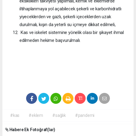
eksiklikleri takviyesi yapılmalı, kemik ve eklemlerde
iltihaplanmaya yol açabilecek şekerli ve karbonhidratlı
yiyeceklerden ve gazlı, şekerli içeceklerden uzak
durulmalı, kışın da yeterli su içmeye dikkat edilmeli,
Kas ve iskelet sistemine yönelik olası bir şikayet ihmal
edilmeden hekime başvurulmalı.
#kas
#eklem
#sağlık
#pandemi
Habere Ek Fotoğraf(lar)