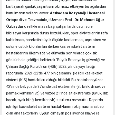
kısıtlayarak günlük yaşantısını olumsuz etkileyen bu ağrılardan
kurtulmanın yollarını arıyor.
Acıbadem Kozyatağı Hastanesi
Ortopedi ve Travmatoloji Uzmanı Prof. Dr. Mehmet Uğur
Özbaydar
özellikle masa başı çalışanlarda uzun süre
bilgisayar karşısında duruş bozuklukları, spor aktivitelerinin rafa
kaldırılması, hareketin büyük ölçüde kısıtlanması, aşırı stres ve
üstüne üstlük kilo alımları derken kas ve iskelet sistemi
hastalıklarının ülkemizde ve dünyada son yıllarda çok sık
görülür hale geldiğini belirterek “Büyük Britanya İş güvenliği ve
Çalışan Sağlığı Kurulu’nun (HSE) 2022 yılında yayınladığı
raporunda; 2021-22’de 477 bin çalışanın işle ilgili kas-iskelet
sistemi (KİS) hastalıkları olduğu bildirildi. Bu hastaların yüzde
42’sinde bel, yüzde 37’sinde üst ekstremite (el, bilek, dirsek ve
parmak kemikleri vb) ve yüzde 21’inde alt ekstremite (uyluk, diz,
bacak, ayak bileği kemikleri vb) tutulumu mevcuttu. Raporda
işle ilgili kas-iskelet sistemi hastalıklarının oluşmasına sebep
olan ana faktörlerin, uygun olmayan pozisyonda klavye ile