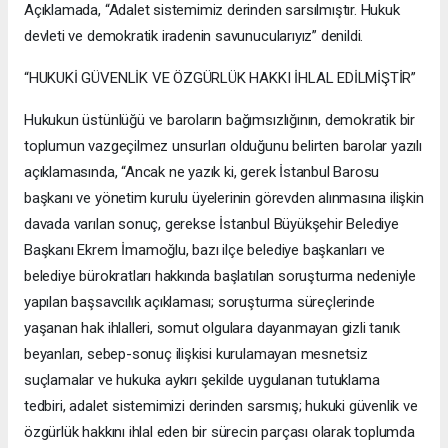
Açıklamada, “Adalet sistemimiz derinden sarsılmıştır. Hukuk
devleti ve demokratik iradenin savunucularıyız” denildi.
“HUKUKİ GÜVENLİK VE ÖZGÜRLÜK HAKKI İHLAL EDİLMİŞTİR”
Hukukun üstünlüğü ve baroların bağımsızlığının, demokratik bir
toplumun vazgeçilmez unsurları olduğunu belirten barolar yazılı
açıklamasında, “Ancak ne yazık ki, gerek İstanbul Barosu
başkanı ve yönetim kurulu üyelerinin görevden alınmasına ilişkin
davada varılan sonuç, gerekse İstanbul Büyükşehir Belediye
Başkanı Ekrem İmamoğlu, bazı ilçe belediye başkanları ve
belediye bürokratları hakkında başlatılan soruşturma nedeniyle
yapılan başsavcılık açıklaması; soruşturma süreçlerinde
yaşanan hak ihlalleri, somut olgulara dayanmayan gizli tanık
beyanları, sebep-sonuç ilişkisi kurulamayan mesnetsiz
suçlamalar ve hukuka aykırı şekilde uygulanan tutuklama
tedbiri, adalet sistemimizi derinden sarsmış; hukuki güvenlik ve
özgürlük hakkını ihlal eden bir sürecin parçası olarak toplumda