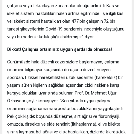
çalışma veya tekrarlayan zorlamalar olduğu belirtildi. Kas ve
iskelet sistemi hastalıkları halen artma eğiliminde. İşle ilgili kas
ve iskelet sistemi hastalıkları olan 477 bin çalışanın 72 bin
tanesi şikayetlerinin Covid-19 pandemisi nedeniyle oluştuğunu
veya bu nedenle kötüleştiğini bildirmiştir” diyor.
Dikkat! Çalışma ortamınız uygun şartlarda olmazsa!
Günümüzde hala düzenli egzersizlere başlamayan, çalışma
ortamını, bilgisayar karşısında duruşunu düzenlemeyen,
spordan, fiziksel hareketlilikten uzak sedanter (hareketsiz) bir
yaşam süren kişilerin sağlıkları açısından ciddi risklerle karşı
karşıya oldukları uyarısında bulunan Prof. Dr. Mehmet Uğur
Özbaydar şöyle konuşuyor: “Son yıllarda uygun çalışma
ortamının sağlanamaması postür bozukluklarını yaygınlaştırdı.
Pek çok kişide; boyunda düzleşme, sırt ağrısı ve fibromiyalji,
omuzda, dirsekte ve elde tendinit (iltihaplanma), el ve bilekte
sinir sıkışması, bel ağrısı ve disk hastalıkları, dizlerde kıkırdaktaki