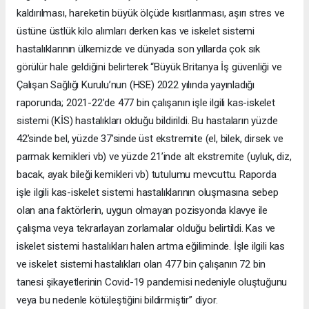
kaldırılması, hareketin büyük ölçüde kısıtlanması, aşırı stres ve
üstüne üstlük kilo alımları derken kas ve iskelet sistemi
hastalıklarının ülkemizde ve dünyada son yıllarda çok sık
görülür hale geldiğini belirterek “Büyük Britanya İş güvenliği ve
Çalışan Sağlığı Kurulu’nun (HSE) 2022 yılında yayınladığı
raporunda; 2021-22’de 477 bin çalışanın işle ilgili kas-iskelet
sistemi (KİS) hastalıkları olduğu bildirildi. Bu hastaların yüzde
42’sinde bel, yüzde 37’sinde üst ekstremite (el, bilek, dirsek ve
parmak kemikleri vb) ve yüzde 21’inde alt ekstremite (uyluk, diz,
bacak, ayak bileği kemikleri vb) tutulumu mevcuttu. Raporda
işle ilgili kas-iskelet sistemi hastalıklarının oluşmasına sebep
olan ana faktörlerin, uygun olmayan pozisyonda klavye ile
çalışma veya tekrarlayan zorlamalar olduğu belirtildi. Kas ve
iskelet sistemi hastalıkları halen artma eğiliminde. İşle ilgili kas
ve iskelet sistemi hastalıkları olan 477 bin çalışanın 72 bin
tanesi şikayetlerinin Covid-19 pandemisi nedeniyle oluştuğunu
veya bu nedenle kötüleştiğini bildirmiştir” diyor.