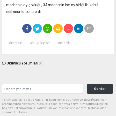
maddenin oy çokluğu, 34 maddenin ise oy birliği ile kabul
edilmesi ile sona erdi.
#mersin
#büyükşehir
#meclis
Okuyucu Yorumları
(0)
Gönder
Yorum yazarak Topluluk Kuralları’nı kabul etmiş bulunuyor ve inovatifhaber.com
sitesine yaptığınız yorumunuzla ilgili doğrudan veya dolaylı tüm sorumluluğu tek
başınıza üstleniyorsunuz. Yazılan tüm yorumlardan site yönetimi hiçbir şekilde
sorumlu tutulamaz.