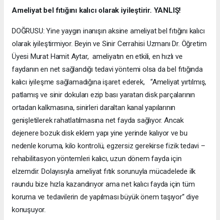
Ameliyat bel fıtığını kalıcı olarak iyileştirir. YANLIŞ!
DOĞRUSU: Yine yaygın inanışın aksine ameliyat bel fıtığını kalıcı
olarak iyileştirmiyor. Beyin ve Sinir Cerrahisi Uzmanı Dr. Öğretim
Üyesi Murat Hamit Aytar, ameliyatın en etkili, en hızlı ve
faydanın en net sağlandığı tedavi yöntemi olsa da bel fıtığında
kalıcı iyileşme sağlamadığına işaret ederek, “Ameliyat yırtılmış,
patlamış ve sinir dokuları ezip bası yaratan disk parçalarının
ortadan kalkmasına, sinirleri daraltan kanal yapılarının
genişletilerek rahatlatılmasına net fayda sağlıyor. Ancak
dejenere bozuk disk eklem yapı yine yerinde kalıyor ve bu
nedenle koruma, kilo kontrolü, egzersiz gerekirse fizik tedavi –
rehabilitasyon yöntemleri kalıcı, uzun dönem fayda için
elzemdir. Dolayısıyla ameliyat fıtık sorunuyla mücadelede ilk
raundu bize hızla kazandırıyor ama net kalıcı fayda için tüm
koruma ve tedavilerin de yapılması büyük önem taşıyor” diye
konuşuyor.