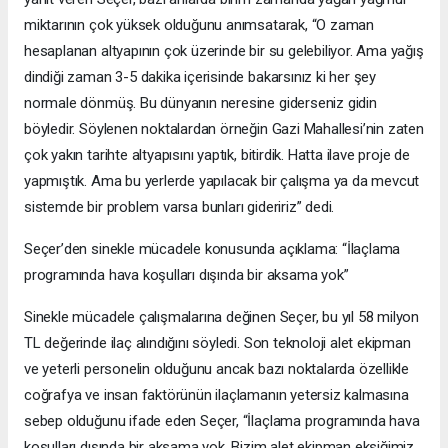
miktarının çok yüksek olduğunu anımsatarak, “O zaman
hesaplanan altyapının çok üzerinde bir su gelebiliyor. Ama yağış
dindiği zaman 3-5 dakika içerisinde bakarsınız ki her şey
normale dönmüş. Bu dünyanın neresine giderseniz gidin
böyledir. Söylenen noktalardan örneğin Gazi Mahallesi’nin zaten
çok yakın tarihte altyapısını yaptık, bitirdik. Hatta ilave proje de
yapmıştık. Ama bu yerlerde yapılacak bir çalışma ya da mevcut
sistemde bir problem varsa bunları gideririz” dedi.
Seçer’den sinekle mücadele konusunda açıklama: “İlaçlama
programında hava koşulları dışında bir aksama yok”
Sinekle mücadele çalışmalarına değinen Seçer, bu yıl 58 milyon
TL değerinde ilaç alındığını söyledi. Son teknoloji alet ekipman
ve yeterli personelin olduğunu ancak bazı noktalarda özellikle
coğrafya ve insan faktörünün ilaçlamanın yetersiz kalmasına
sebep olduğunu ifade eden Seçer, “İlaçlama programında hava
koşulları dışında bir aksama yok. Bizim alet ekipman eksiğimiz