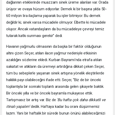
dağlarının eteklerinde muazzam sinek üreme alanları var. Orada
ürüyor ve ovaya hücum ediyorlar. Demek ki bir başına yılda 50-
60 milyon lira ilaçlama yaparak bu işler bitmiyor. Bu demek
değildir ki; sinek varsa mücadele olmuyor. Elbette ki mücadele
oluyor. Ancak vatandaşların da bu mücadeleye çevreyi temiz
tutarak katkı sunması gerekir” dedi.
Havanın yağmurlu olmasının da başka bir faktör olduğunun
altını çizen Seçer, atılan ilacın yağmur nedeniyle etkisinin
azaldığını sözlerine ekledi. Kurban Bayramı’nda etrafa atılan
sakatat ve atıkların da üremeyi artırdığına dikkat çeken Seçer,
tüm bu sebeplerle yaşanan sinek artışına yönelik eleştirilerde
haklılık payı olabileceğini ifade etti. Seçer, “Biz de bir önceki
toplantıyla bir sonraki toplantı arasında gelen şikayete baktık.
Bir önceki yılla ve bir önceki bayramla mukayese ettik.
Tartışmasız bir artış var. Biz de
‘Bu hafta çok daha dikkatli ve
itinalı yapalım’
dedik. Haftaya kadar bu oranı düşürmemiz
lazım. Yani bir haftalık bir sürede bunun önünü alabileceğimizi