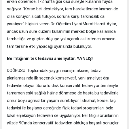
erken dönemde, 1-2 hafta gibi kısa süreyle kullanımı fayda
sağlıyor. “Korse beli destekliyor, ters hareketlerden kısmen de
olsa koruyor, sıcak tutuyor, soruna karşı farkındalık da
yaratıyor” bilgisini veren Dr. Öğretim Üyesi Murat Hamit Aytar,
ancak uzun süre düzenli kullanımın merkez bölge kaslarında
tembelliğe ve güçten düşüşe yol açarak asıl istenen amacın
tam tersine etki yapacağı uyarısında bulunuyor.
Bel fıtığının tek tedavisi ameliyattır. YANLIŞ!
DOĞRUSU: Toplumdaki yaygın inanışın aksine, tedavi
planlamasında ilk seçenek konservatif, yani ameliyat dışı
tedaviler oluyor. Sorunlu disk konservatif tedavi yöntemleriyle
tamamen eski sağlıklı haline dönmese de hasta bu tedavilerle
ömür boyu ağrısız bir yaşam sürebiliyor. İstirahat, korse, ilaç
tedavisi ile başlanıp gereğinde fizik tedavi programları, bele
lokal enjeksiyon tedavileri de uygulanıyor. Bel fıtığı sorunlarının
yüzde 90’ında konservatif tedaviden oldukça başarılı sonuçlar