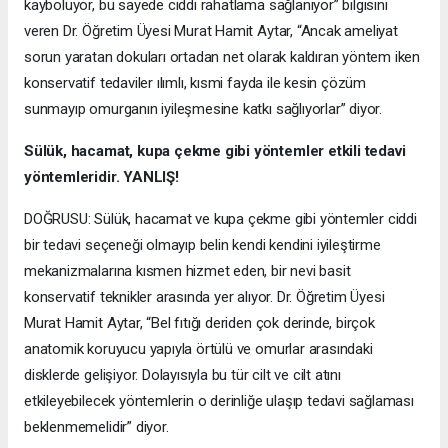
kayboluyor, bu sayede ciddi rahatlama sağlanıyor” bilgisini
veren Dr. Öğretim Üyesi Murat Hamit Aytar, “Ancak ameliyat
sorun yaratan dokuları ortadan net olarak kaldıran yöntem iken
konservatif tedaviler ılımlı, kısmi fayda ile kesin çözüm
sunmayıp omurganın iyileşmesine katkı sağlıyorlar” diyor.
Sülük, hacamat, kupa çekme gibi yöntemler etkili tedavi
yöntemleridir. YANLIŞ!
DOĞRUSU: Sülük, hacamat ve kupa çekme gibi yöntemler ciddi
bir tedavi seçeneği olmayıp belin kendi kendini iyileştirme
mekanizmalarına kısmen hizmet eden, bir nevi basit
konservatif teknikler arasında yer alıyor. Dr. Öğretim Üyesi
Murat Hamit Aytar, “Bel fıtığı deriden çok derinde, birçok
anatomik koruyucu yapıyla örtülü ve omurlar arasındaki
disklerde gelişiyor. Dolayısıyla bu tür cilt ve cilt atını
etkileyebilecek yöntemlerin o derinliğe ulaşıp tedavi sağlaması
beklenmemelidir” diyor.