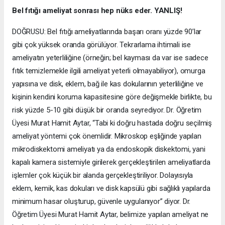
Bel fıtığı ameliyat sonrası hep nüks eder. YANLIŞ!
DOĞRUSU: Bel fıtığı ameliyatlarında başarı oranı yüzde 90’lar
gibi çok yüksek oranda görülüyor. Tekrarlama ihtimali ise
ameliyatın yeterliliğine (örneğin; bel kayması da var ise sadece
fıtık temizlemekle ilgili ameliyat yeterli olmayabiliyor), omurga
yapısına ve disk, eklem, bağ ile kas dokularının yeterliliğine ve
kişinin kendini koruma kapasitesine göre değişmekle birlikte, bu
risk yüzde 5-10 gibi düşük bir oranda seyrediyor. Dr. Öğretim
Üyesi Murat Hamit Aytar, “Tabi ki doğru hastada doğru seçilmiş
ameliyat yöntemi çok önemlidir. Mikroskop eşliğinde yapılan
mikrodiskektomi ameliyatı ya da endoskopik diskektomi, yani
kapalı kamera sistemiyle girilerek gerçekleştirilen ameliyatlarda
işlemler çok küçük bir alanda gerçekleştiriliyor. Dolayısıyla
eklem, kemik, kas dokuları ve disk kapsülü gibi sağlıklı yapılarda
minimum hasar oluşturup, güvenle uygulanıyor” diyor. Dr.
Öğretim Üyesi Murat Hamit Aytar, belimize yapılan ameliyat ne