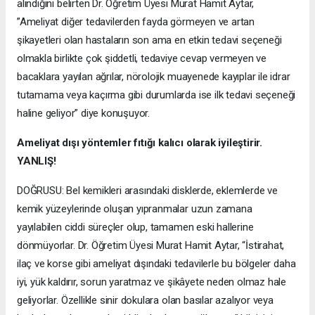
alındığını belirten Dr. Öğretim Üyesi Murat Hamit Aytar,
”Ameliyat diğer tedavilerden fayda görmeyen ve artan
şikayetleri olan hastaların son ama en etkin tedavi seçeneği
olmakla birlikte çok şiddetli, tedaviye cevap vermeyen ve
bacaklara yayılan ağrılar, nörolojik muayenede kayıplar ile idrar
tutamama veya kaçırma gibi durumlarda ise ilk tedavi seçeneği
haline geliyor” diye konuşuyor.
Ameliyat dışı yöntemler fıtığı kalıcı olarak iyileştirir.
YANLIŞ!
DOĞRUSU: Bel kemikleri arasındaki disklerde, eklemlerde ve
kemik yüzeylerinde oluşan yıpranmalar uzun zamana
yayılabilen ciddi süreçler olup, tamamen eski hallerine
dönmüyorlar. Dr. Öğretim Üyesi Murat Hamit Aytar, “İstirahat,
ilaç ve korse gibi ameliyat dışındaki tedavilerle bu bölgeler daha
iyi, yük kaldırır, sorun yaratmaz ve şikâyete neden olmaz hale
geliyorlar. Özellikle sinir dokulara olan basılar azalıyor veya