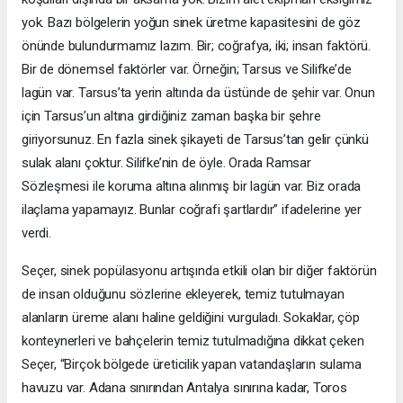
yok. Bazı bölgelerin yoğun sinek üretme kapasitesini de göz
önünde bulundurmamız lazım. Bir; coğrafya, iki; insan faktörü.
Bir de dönemsel faktörler var. Örneğin; Tarsus ve Silifke’de
lagün var. Tarsus’ta yerin altında da üstünde de şehir var. Onun
için Tarsus’un altına girdiğiniz zaman başka bir şehre
giriyorsunuz. En fazla sinek şikayeti de Tarsus’tan gelir çünkü
sulak alanı çoktur. Silifke’nin de öyle. Orada Ramsar
Sözleşmesi ile koruma altına alınmış bir lagün var. Biz orada
ilaçlama yapamayız. Bunlar coğrafi şartlardır” ifadelerine yer
verdi.
Seçer, sinek popülasyonu artışında etkili olan bir diğer faktörün
de insan olduğunu sözlerine ekleyerek, temiz tutulmayan
alanların üreme alanı haline geldiğini vurguladı. Sokaklar, çöp
konteynerleri ve bahçelerin temiz tutulmadığına dikkat çeken
Seçer, “Birçok bölgede üreticilik yapan vatandaşların sulama
havuzu var. Adana sınırından Antalya sınırına kadar, Toros