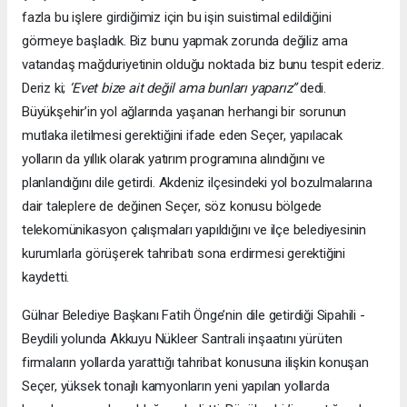
fazla bu işlere girdiğimiz için bu işin suistimal edildiğini
görmeye başladık. Biz bunu yapmak zorunda değiliz ama
vatandaş mağduriyetinin olduğu noktada biz bunu tespit ederiz.
Deriz ki;
‘Evet bize ait değil ama bunları yaparız”
dedi.
Büyükşehir’in yol ağlarında yaşanan herhangi bir sorunun
mutlaka iletilmesi gerektiğini ifade eden Seçer, yapılacak
yolların da yıllık olarak yatırım programına alındığını ve
planlandığını dile getirdi. Akdeniz ilçesindeki yol bozulmalarına
dair taleplere de değinen Seçer, söz konusu bölgede
telekomünikasyon çalışmaları yapıldığını ve ilçe belediyesinin
kurumlarla görüşerek tahribatı sona erdirmesi gerektiğini
kaydetti.
Gülnar Belediye Başkanı Fatih Önge’nin dile getirdiği Sipahili -
Beydili yolunda Akkuyu Nükleer Santrali inşaatını yürüten
firmaların yollarda yarattığı tahribat konusuna ilişkin konuşan
Seçer, yüksek tonajlı kamyonların yeni yapılan yollarda