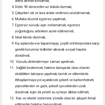
altına destek konulmalı,
Dizler 90 dereceden az bükülü durmalı,
Çalışırken sık ve kısa aralar verilmesi unutulmamalı,
Mutlaka düzenli egzersiz yapılmalı,
Egzersiz vücudu aşırı zorlamamalı, egzersiz
yoğunluğunu artırırken acele edilmemeli,
İdeal kiloda olunmalı,
Kış aylarında eve kapanmayıp, çeşitli enfeksiyonlara karşı
gerekli korunma tedbirleri alınarak sosyal hayata
dönülmeli,
Vücudu dinlendirmeye zaman ayırılmalı,
Sağlıklı beslenmeli, hekime danışarak olası vitamin
eksiklikleri takviyesi yapılmalı, kemik ve eklemlerde
iltihaplanmaya yol açabilecek şekerli ve karbonhidratlı
yiyeceklerden ve gazlı, şekerli içeceklerden uzak
durulmalı, kışın da yeterli su içmeye dikkat edilmeli,
Kas ve iskelet sistemine yönelik olası bir şikayet ihmal
edilmeden hekime başvurulmalı.