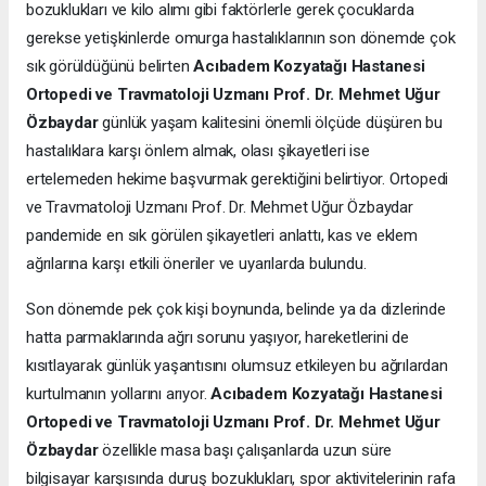
bozuklukları ve kilo alımı gibi faktörlerle gerek çocuklarda
gerekse yetişkinlerde omurga hastalıklarının son dönemde çok
sık görüldüğünü belirten
Acıbadem Kozyatağı Hastanesi
Ortopedi ve Travmatoloji Uzmanı Prof. Dr. Mehmet Uğur
Özbaydar
günlük yaşam kalitesini önemli ölçüde düşüren bu
hastalıklara karşı önlem almak, olası şikayetleri ise
ertelemeden hekime başvurmak gerektiğini belirtiyor. Ortopedi
ve Travmatoloji Uzmanı Prof. Dr. Mehmet Uğur Özbaydar
pandemide en sık görülen şikayetleri anlattı, kas ve eklem
ağrılarına karşı etkili öneriler ve uyarılarda bulundu.
Son dönemde pek çok kişi boynunda, belinde ya da dizlerinde
hatta parmaklarında ağrı sorunu yaşıyor, hareketlerini de
kısıtlayarak günlük yaşantısını olumsuz etkileyen bu ağrılardan
kurtulmanın yollarını arıyor.
Acıbadem Kozyatağı Hastanesi
Ortopedi ve Travmatoloji Uzmanı Prof. Dr. Mehmet Uğur
Özbaydar
özellikle masa başı çalışanlarda uzun süre
bilgisayar karşısında duruş bozuklukları, spor aktivitelerinin rafa