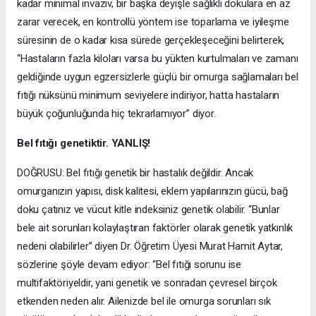
kadar minimal invaziv, bir başka deyişle sağlıklı dokulara en az
zarar verecek, en kontrollü yöntem ise toparlama ve iyileşme
süresinin de o kadar kısa sürede gerçekleşeceğini belirterek,
“Hastaların fazla kiloları varsa bu yükten kurtulmaları ve zamanı
geldiğinde uygun egzersizlerle güçlü bir omurga sağlamaları bel
fıtığı nüksünü minimum seviyelere indiriyor, hatta hastaların
büyük çoğunluğunda hiç tekrarlamıyor” diyor.
Bel fıtığı genetiktir. YANLIŞ!
DOĞRUSU: Bel fıtığı genetik bir hastalık değildir. Ancak
omurganızın yapısı, disk kalitesi, eklem yapılarınızın gücü, bağ
doku çatınız ve vücut kitle indeksiniz genetik olabilir. “Bunlar
bele ait sorunları kolaylaştıran faktörler olarak genetik yatkınlık
nedeni olabilirler” diyen Dr. Öğretim Üyesi Murat Hamit Aytar,
sözlerine şöyle devam ediyor: “Bel fıtığı sorunu ise
multifaktöriyeldir, yani genetik ve sonradan çevresel birçok
etkenden neden alır. Ailenizde bel ile omurga sorunları sık