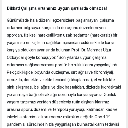
Dikkat! Çalışma ortamınız uygun şartlarda olmazsa!
Günümüzde hala düzenli egzersizlere başlamayan, çalışma
ortamını, bilgisayar karşısında duruşunu düzenlemeyen,
spordan, fiziksel hareketlilikten uzak sedanter (hareketsiz) bir
yaşam süren kişilerin sağlıkları açısından ciddi risklerle karşı
karşıya oldukları uyarısında bulunan Prof. Dr. Mehmet Uğur
Özbaydar şöyle konuşuyor: “Son yıllarda uygun çalışma
ortamının sağlanamaması postür bozukluklarını yaygınlaştırdı.
Pek çok kişide; boyunda düzleşme, sırt ağrısı ve fibromiyalji,
omuzda, dirsekte ve elde tendinit (iltihaplanma), el ve bilekte
sinir sıkışması, bel ağrısı ve disk hastalıkları, dizlerde kıkırdaktaki
yıpranmaya bağlı olarak ağrı sorunuyla karşılaşıyoruz. Günlük
yaşam tarzımızı yeniden düzenleyip rutin alışkanlıklarımız
arasına sporu, düzenli ve tempolu yürüyüşü katmadan kas ve
iskelet sistemimizi korumamız mümkün değildir. Covid 19
pandemisi sürecinde hızla yaygınlaşan bu hastalıkların tedavisi