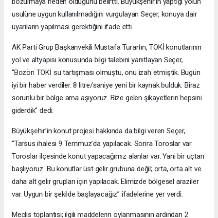
bozulmaya neden olduğunu belirtti. Büyükşehir’in yaptığı yolun
usulüne uygun kullanılmadığını vurgulayan Seçer, konuya dair
uyarıların yapılması gerektiğini ifade etti.
AK Parti Grup Başkanvekili Mustafa Turan’ın, TOKİ konutlarının
yol ve altyapısı konusunda bilgi talebini yanıtlayan Seçer,
“Bozön TOKİ su tartışması olmuştu, onu izah etmiştik. Bugün
iyi bir haber verdiler. 8 litre/saniye yeni bir kaynak bulduk. Biraz
sorunlu bir bölge ama aşıyoruz. Bize gelen şikayetlerin hepsini
giderdik” dedi.
Büyükşehir’in konut projesi hakkında da bilgi veren Seçer,
“Tarsus ihalesi 9 Temmuz’da yapılacak. Sonra Toroslar var.
Toroslar ilçesinde konut yapacağımız alanlar var. Yani bir uçtan
başlıyoruz. Bu konutlar üst gelir grubuna değil; orta, orta alt ve
daha alt gelir grupları için yapılacak. Elimizde bölgesel araziler
var. Uygun bir şekilde başlayacağız” ifadelerine yer verdi.
Meclis toplantısı; ilgili maddelerin oylanmasının ardından 2