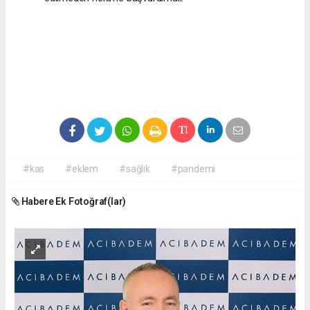
#kas
#eklem
#sağlık
#pandemi
Habere Ek Fotoğraf(lar)