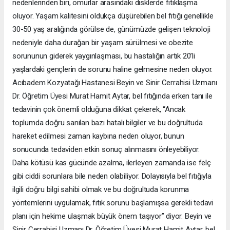
nedenlerinden biri, omurlar arasındaki disklerde fıtıklaşma
oluyor. Yaşam kalitesini oldukça düşürebilen bel fıtığı genellikle
30-50 yaş aralığında görülse de, günümüzde gelişen teknoloji
nedeniyle daha durağan bir yaşam sürülmesi ve obezite
sorununun giderek yaygınlaşması, bu hastalığın artık 20’li
yaşlardaki gençlerin de sorunu haline gelmesine neden oluyor.
Acıbadem Kozyatağı Hastanesi Beyin ve Sinir Cerrahisi Uzmanı
Dr. Öğretim Üyesi Murat Hamit Aytar, bel fıtığında erken tanı ile
tedavinin çok önemli olduğuna dikkat çekerek, “Ancak
toplumda doğru sanılan bazı hatalı bilgiler ve bu doğrultuda
hareket edilmesi zaman kaybına neden oluyor, bunun
sonucunda tedaviden etkin sonuç alınmasını önleyebiliyor.
Daha kötüsü kas gücünde azalma, ilerleyen zamanda ise felç
gibi ciddi sorunlara bile neden olabiliyor. Dolayısıyla bel fıtığıyla
ilgili doğru bilgi sahibi olmak ve bu doğrultuda korunma
yöntemlerini uygulamak, fıtık sorunu başlamışsa gerekli tedavi
planı için hekime ulaşmak büyük önem taşıyor” diyor. Beyin ve
Sinir Cerrahisi Uzmanı Dr. Öğretim Üyesi Murat Hamit Aytar, bel