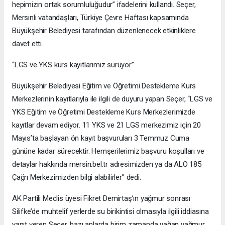
hepimizin ortak sorumluluğudur” ifadelerini kullandı. Seçer,
Mersinli vatandaşları, Türkiye Çevre Haftası kapsamında
Büyükşehir Belediyesi tarafından düzenlenecek etkinliklere
davet etti.
“LGS ve YKS kurs kayıtlarımız sürüyor”
Büyükşehir Belediyesi Eğitim ve Öğretimi Destekleme Kurs
Merkezlerinin kayıtlarıyla ile ilgili de duyuru yapan Seçer, “LGS ve
YKS Eğitim ve Öğretimi Destekleme Kurs Merkezlerimizde
kayıtlar devam ediyor. 11 YKS ve 21 LGS merkezimiz için 20
Mayıs’ta başlayan ön kayıt başvuruları 3 Temmuz Cuma
gününe kadar sürecektir. Hemşerilerimiz başvuru koşulları ve
detaylar hakkında mersin.bel.tr adresimizden ya da ALO 185
Çağrı Merkezimizden bilgi alabilirler” dedi.
AK Partili Meclis üyesi Fikret Demirtaş’ın yağmur sonrası
Silifke’de muhtelif yerlerde su birikintisi olmasıyla ilgili iddiasına
yanıt veren Seçer, bazı anlarda birim zamanda yağan yağmur