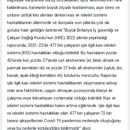
bilgisayar karşısında duruş bozuklukları, spor aktivitelerinin rafa
kaldırılması, hareketin büyük ölçüde kısıtlanması, aşırı stres ve
üstüne üstlük kilo alımları derken kas ve iskelet sistemi
hastalıklarının ülkemizde ve dünyada son yıllarda çok sık
görülür hale geldiğini belirterek “Büyük Britanya İş güvenliği ve
Çalışan Sağlığı Kurulu’nun (HSE) 2022 yılında yayınladığı
raporunda; 2021-22’de 477 bin çalışanın işle ilgili kas-iskelet
sistemi (KİS) hastalıkları olduğu bildirildi. Bu hastaların yüzde
42’sinde bel, yüzde 37’sinde üst ekstremite (el, bilek, dirsek ve
parmak kemikleri vb) ve yüzde 21’inde alt ekstremite (uyluk, diz,
bacak, ayak bileği kemikleri vb) tutulumu mevcuttu. Raporda
işle ilgili kas-iskelet sistemi hastalıklarının oluşmasına sebep
olan ana faktörlerin, uygun olmayan pozisyonda klavye ile
çalışma veya tekrarlayan zorlamalar olduğu belirtildi. Kas ve
iskelet sistemi hastalıkları halen artma eğiliminde. İşle ilgili kas
ve iskelet sistemi hastalıkları olan 477 bin çalışanın 72 bin
tanesi şikayetlerinin Covid-19 pandemisi nedeniyle oluştuğunu
veya bu nedenle kötüleştiğini bildirmiştir” diyor.