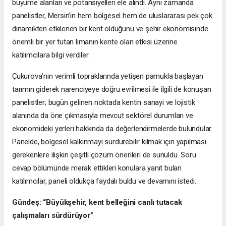
büyüme alanları ve potansiyelleri ele alındı. Aynı zamanda
panelistler, Mersin’in hem bölgesel hem de uluslararası pek çok
dinamikten etkilenen bir kent olduğunu ve şehir ekonomisinde
önemli bir yer tutan limanın kente olan etkisi üzerine
katılımcılara bilgi verdiler.
Çukurova’nın verimli topraklarında yetişen pamukla başlayan
tarımın giderek narenciyeye doğru evrilmesi ile ilgili de konuşan
panelistler; bugün gelinen noktada kentin sanayi ve lojistik
alanında da öne çıkmasıyla mevcut sektörel durumları ve
ekonomideki yerleri hakkında da değerlendirmelerde bulundular.
Panelde, bölgesel kalkınmayı sürdürebilir kılmak için yapılması
gerekenlere ilişkin çeşitli çözüm önerileri de sunuldu. Soru
cevap bölümünde merak ettikleri konulara yanıt bulan
katılımcılar, paneli oldukça faydalı buldu ve devamını istedi.
Gündeş: “Büyükşehir, kent belleğini canlı tutacak
çalışmaları sürdürüyor”