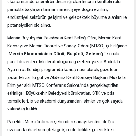
ekonomisinde önemli bir dinamiği olan limanın kentteki rolü,
pamukla başlayan tarımın narenciyeye doğru evrilimi,
endüstriyel sektörün gelişimi ve gelecekteki büyüme alanları ile
potansiyelleri ele alındı.
Mersin Büyükşehir Belediyesi Kent Belleği Ofisi; Mersin Kent
Konseyi ve Mersin Ticaret ve Sanayi Odası (MTSO) iş birliğinde
‘Mersin Ekonomisinin Dünü, Bugünü, Geleceği’
konulu
panel düzenledi. Moderatörlüğünü gazeteci-yazar Abdullah
Ayan’ın üstlendiği programda konuşmacı olarak, gazeteci-
yazar Mirza Turgut ve Akdeniz Kent Konseyi Başkanı Mustafa
Erim yer aldı. MTSO Konferans Salonu’nda gerçekleştirilen
etkinliğe; Büyükşehir Belediyesi bürokratları, STK ve oda
temsilcileri, iş ve akademi dünyasından isimler ve çok sayıda
vatandaş katıldı.
Panelde; Mersin’in liman şehrinden sanayi kentine doğru
uzanan tarihsel süreçteki gelişimi ile birlikte, gelecekteki