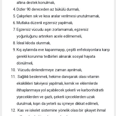
altına destek konulmalı,
Dizler 90 dereceden az bükülü durmalı,
Çalışırken sık ve kısa aralar verilmesi unutulmamalı,
Mutlaka düzenli egzersiz yapılmalı,
Egzersiz vücudu aşırı zorlamamalı, egzersiz
yoğunluğunu artırırken acele edilmemeli,
İdeal kiloda olunmalı,
Kış aylarında eve kapanmayıp, çeşitli enfeksiyonlara karşı
gerekli korunma tedbirleri alınarak sosyal hayata
dönülmeli,
Vücudu dinlendirmeye zaman ayırılmalı,
Sağlıklı beslenmeli, hekime danışarak olası vitamin
eksiklikleri takviyesi yapılmalı, kemik ve eklemlerde
iltihaplanmaya yol açabilecek şekerli ve karbonhidratlı
yiyeceklerden ve gazlı, şekerli içeceklerden uzak
durulmalı, kışın da yeterli su içmeye dikkat edilmeli,
Kas ve iskelet sistemine yönelik olası bir şikayet ihmal