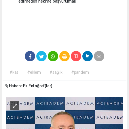
edilmeden hekime başvurulmalı.
#kas
#eklem
#sağlık
#pandemi
Habere Ek Fotoğraf(lar)