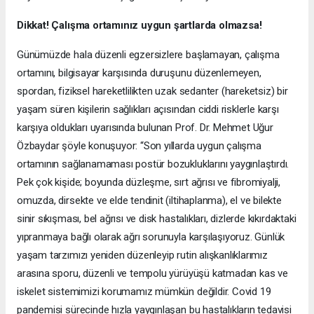
Dikkat! Çalışma ortamınız uygun şartlarda olmazsa!
Günümüzde hala düzenli egzersizlere başlamayan, çalışma
ortamını, bilgisayar karşısında duruşunu düzenlemeyen,
spordan, fiziksel hareketlilikten uzak sedanter (hareketsiz) bir
yaşam süren kişilerin sağlıkları açısından ciddi risklerle karşı
karşıya oldukları uyarısında bulunan Prof. Dr. Mehmet Uğur
Özbaydar şöyle konuşuyor: “Son yıllarda uygun çalışma
ortamının sağlanamaması postür bozukluklarını yaygınlaştırdı.
Pek çok kişide; boyunda düzleşme, sırt ağrısı ve fibromiyalji,
omuzda, dirsekte ve elde tendinit (iltihaplanma), el ve bilekte
sinir sıkışması, bel ağrısı ve disk hastalıkları, dizlerde kıkırdaktaki
yıpranmaya bağlı olarak ağrı sorunuyla karşılaşıyoruz. Günlük
yaşam tarzımızı yeniden düzenleyip rutin alışkanlıklarımız
arasına sporu, düzenli ve tempolu yürüyüşü katmadan kas ve
iskelet sistemimizi korumamız mümkün değildir. Covid 19
pandemisi sürecinde hızla yaygınlaşan bu hastalıkların tedavisi