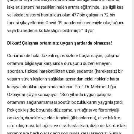
iskelet sistemi hastalıkları halen artma eğiliminde. İşle ilgili kas
ve iskelet sistemi hastalıkları olan 477 bin çalışanın 72 bin
tanesi şikayetlerinin Covid-19 pandemisi nedeniyle oluştuğunu
veya bu nedenle kötüleştiğini bildirmiştir” diyor.
Dikkat! Çalışma ortamınız uygun şartlarda olmazsa!
Günümüzde hala düzenli egzersizlere başlamayan, çalışma
ortamını, bilgisayar karşısında duruşunu düzenlemeyen,
spordan, fiziksel hareketlilikten uzak sedanter (hareketsiz) bir
yaşam süren kişilerin sağlıkları açısından ciddi risklerle karşı
karşıya oldukları uyarısında bulunan Prof. Dr. Mehmet Uğur
Özbaydar şöyle konuşuyor: “Son yıllarda uygun çalışma
ortamının sağlanamaması postür bozukluklarını yaygınlaştırdı.
Pek çok kişide; boyunda düzleşme, sırt ağrısı ve fibromiyalji,
omuzda, dirsekte ve elde tendinit (iltihaplanma), el ve bilekte
sinir sıkışması, bel ağrısı ve disk hastalıkları, dizlerde kıkırdaktaki
yıpranmaya bağlı olarak ağrı sorunuyla karşılaşıyoruz. Günlük