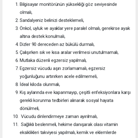
Bilgisayar monitörünün yüksekliği göz seviyesinde
olmalı,
Sandalyeniz belinizi desteklemeli,
Önkol, uyluk ve ayaklar yere paralel olmalı, gerekirse ayak
altına destek konulmalı,
Dizler 90 dereceden az bükülü durmalı,
Çalışırken sık ve kısa aralar verilmesi unutulmamalı,
Mutlaka düzenli egzersiz yapılmalı,
Egzersiz vücudu aşırı zorlamamalı, egzersiz
yoğunluğunu artırırken acele edilmemeli,
İdeal kiloda olunmalı,
Kış aylarında eve kapanmayıp, çeşitli enfeksiyonlara karşı
gerekli korunma tedbirleri alınarak sosyal hayata
dönülmeli,
Vücudu dinlendirmeye zaman ayırılmalı,
Sağlıklı beslenmeli, hekime danışarak olası vitamin
eksiklikleri takviyesi yapılmalı, kemik ve eklemlerde