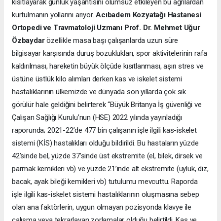
kısıtlayarak günlük yaşantısını olumsuz etkileyen bu ağrılardan
kurtulmanın yollarını arıyor.
Acıbadem Kozyatağı Hastanesi
Ortopedi ve Travmatoloji Uzmanı Prof. Dr. Mehmet Uğur
Özbaydar
özellikle masa başı çalışanlarda uzun süre
bilgisayar karşısında duruş bozuklukları, spor aktivitelerinin rafa
kaldırılması, hareketin büyük ölçüde kısıtlanması, aşırı stres ve
üstüne üstlük kilo alımları derken kas ve iskelet sistemi
hastalıklarının ülkemizde ve dünyada son yıllarda çok sık
görülür hale geldiğini belirterek “Büyük Britanya İş güvenliği ve
Çalışan Sağlığı Kurulu’nun (HSE) 2022 yılında yayınladığı
raporunda; 2021-22’de 477 bin çalışanın işle ilgili kas-iskelet
sistemi (KİS) hastalıkları olduğu bildirildi. Bu hastaların yüzde
42’sinde bel, yüzde 37’sinde üst ekstremite (el, bilek, dirsek ve
parmak kemikleri vb) ve yüzde 21’inde alt ekstremite (uyluk, diz,
bacak, ayak bileği kemikleri vb) tutulumu mevcuttu. Raporda
işle ilgili kas-iskelet sistemi hastalıklarının oluşmasına sebep
olan ana faktörlerin, uygun olmayan pozisyonda klavye ile
çalışma veya tekrarlayan zorlamalar olduğu belirtildi. Kas ve