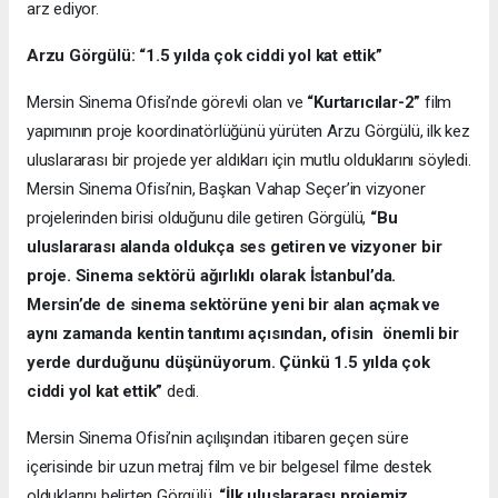
arz ediyor.
Arzu Görgülü: “1.5 yılda çok ciddi yol kat ettik”
Mersin Sinema Ofisi’nde görevli olan ve
“Kurtarıcılar-2”
film
yapımının proje koordinatörlüğünü yürüten Arzu Görgülü, ilk kez
uluslararası bir projede yer aldıkları için mutlu olduklarını söyledi.
Mersin Sinema Ofisi’nin, Başkan Vahap Seçer’in vizyoner
projelerinden birisi olduğunu dile getiren Görgülü,
“Bu
uluslararası alanda oldukça ses getiren ve vizyoner bir
proje. Sinema sektörü ağırlıklı olarak İstanbul’da.
Mersin’de de sinema sektörüne yeni bir alan açmak ve
aynı zamanda kentin tanıtımı açısından, ofisin önemli bir
yerde durduğunu düşünüyorum. Çünkü 1.5 yılda çok
ciddi yol kat ettik”
dedi.
Mersin Sinema Ofisi’nin açılışından itibaren geçen süre
içerisinde bir uzun metraj film ve bir belgesel filme destek
olduklarını belirten Görgülü,
“İlk uluslararası projemiz