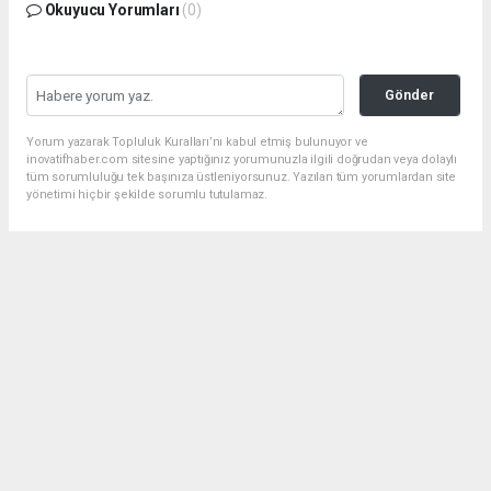
Okuyucu Yorumları
(0)
Gönder
Yorum yazarak Topluluk Kuralları’nı kabul etmiş bulunuyor ve
inovatifhaber.com sitesine yaptığınız yorumunuzla ilgili doğrudan veya dolaylı
tüm sorumluluğu tek başınıza üstleniyorsunuz. Yazılan tüm yorumlardan site
yönetimi hiçbir şekilde sorumlu tutulamaz.