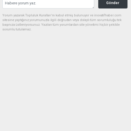
Gönder
Yorum yazarak Topluluk Kuralları’nı kabul etmiş bulunuyor ve inovatifhaber.com
sitesine yaptığınız yorumunuzla ilgili doğrudan veya dolaylı tüm sorumluluğu tek
başınıza üstleniyorsunuz. Yazılan tüm yorumlardan site yönetimi hiçbir şekilde
sorumlu tutulamaz.