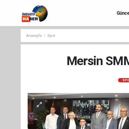
Günce
Anasayfa
Spor
Mersin SMM
SPO