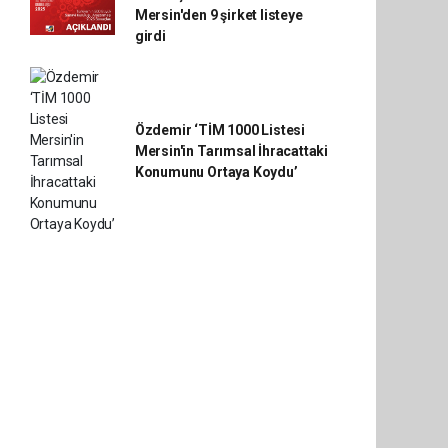
Mersin'den 9 şirket listeye
girdi
Özdemir ‘TİM 1000 Listesi
Mersin'in Tarımsal İhracattaki
Konumunu Ortaya Koydu’