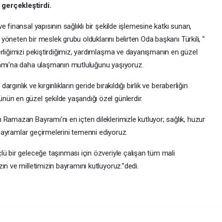
gerçekleştirdi.
 finansal yapısının sağlıklı bir şekilde işlemesine katkı sunan,
i yöneten bir meslek grubu olduklarını belirten Oda başkanı Türkili, “
erliğimizi pekiştirdiğimiz, yardımlaşma ve dayanışmanın en güzel
ramı'na daha ulaşmanın mutluluğunu yaşıyoruz.
argınlık ve kırgınlıkların geride bırakıldığı birlik ve beraberliğin
ün en güzel şekilde yaşandığı özel günlerdir.
Ramazan Bayramı’nı en içten dileklerimizle kutluyor; sağlık, huzur
e bayramlar geçirmelerini temenni ediyoruz.
lü bir geleceğe taşınması için özveriyle çalışan tüm mali
 dünyamızın ve milletimizin bayramını kutluyoruz.”dedi.