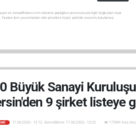
uyor ve inovatifhaber.com sitesine yaptığınız yorumunuzla ilgili doğrudan veya
. Yazılan tüm yorumlardan site yönetimi hiçbir şekilde sorumlu tutulamaz.
00 Büyük Sanayi Kuruluşu
sin'den 9 şirket listeye g
17.06.2026 - 13:12, Güncelleme: 17.06.2026 - 13:32
17590+ kez oku
OMI