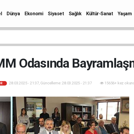
l
Dünya
Ekonomi
Siyaset
Sağlık
Kültür-Sanat
Yaşam
M Odasında Bayramlaş
28.03.2025 - 21:37, Güncelleme: 28.03.2025 - 21:37
15656+ kez okun
R