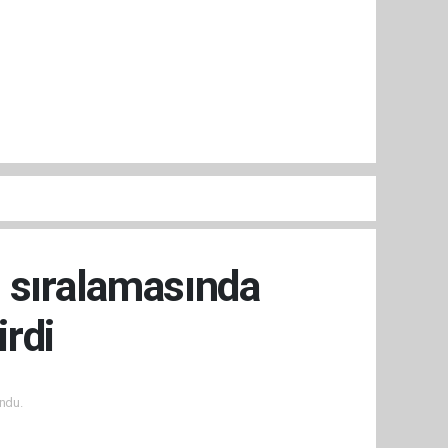
 sıralamasında
irdi
ndu.