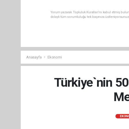
Yorum yazarak Topluluk Kuralları’nı kabul etmiş bulun
dolaylı tüm sorumluluğu tek başınıza üstleniyorsunuz
Anasayfa
Ekonomi
Türkiye`nin 5
Mer
EKON