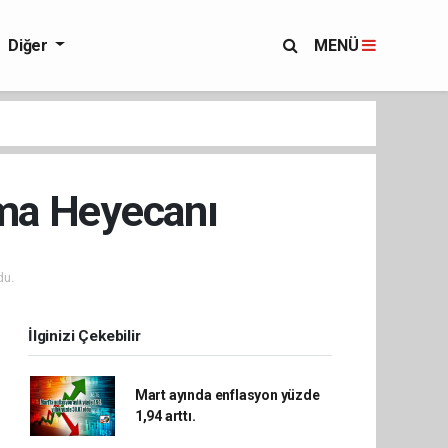
Diğer
MENÜ
ma Heyecanı
du.
İlginizi Çekebilir
Mart ayında enflasyon yüzde
1,94 arttı.