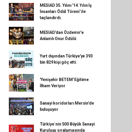
MESİAD 35. Yılını '14. Yılın İş
İnsanları Ödül Töreni' ile
taçlandırdı.
MESİAD’dan Özdemir’e
Anlamlı Onur Ödülü
Yurt dışından Türkiye'ye 393
bin 829 kişi göç etti.
'Yenişehir BETEM' Eğitime
İlham Veriyor
Sanayi koridorları Mersin’de
buluşuyor
Türkiye`nin 500 Büyük Sanayi
Kuruluşu sıralamasında