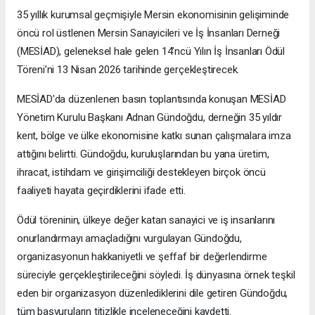
35 yıllık kurumsal geçmişiyle Mersin ekonomisinin gelişiminde
öncü rol üstlenen Mersin Sanayicileri ve İş İnsanları Derneği
(MESİAD), geleneksel hale gelen 14’ncü Yılın İş İnsanları Ödül
Töreni’ni 13 Nisan 2026 tarihinde gerçekleştirecek.
MESİAD'da düzenlenen basın toplantısında konuşan MESİAD
Yönetim Kurulu Başkanı Adnan Gündoğdu, derneğin 35 yıldır
kent, bölge ve ülke ekonomisine katkı sunan çalışmalara imza
attığını belirtti. Gündoğdu, kuruluşlarından bu yana üretim,
ihracat, istihdam ve girişimciliği destekleyen birçok öncü
faaliyeti hayata geçirdiklerini ifade etti.
Ödül töreninin, ülkeye değer katan sanayici ve iş insanlarını
onurlandırmayı amaçladığını vurgulayan Gündoğdu,
organizasyonun hakkaniyetli ve şeffaf bir değerlendirme
süreciyle gerçekleştirileceğini söyledi. İş dünyasına örnek teşkil
eden bir organizasyon düzenlediklerini dile getiren Gündoğdu,
tüm başvuruların titizlikle inceleneceğini kaydetti.