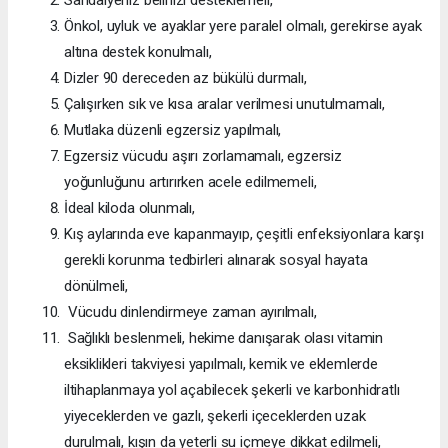
Sandalyeniz belinizi desteklemeli,
Önkol, uyluk ve ayaklar yere paralel olmalı, gerekirse ayak
altına destek konulmalı,
Dizler 90 dereceden az bükülü durmalı,
Çalışırken sık ve kısa aralar verilmesi unutulmamalı,
Mutlaka düzenli egzersiz yapılmalı,
Egzersiz vücudu aşırı zorlamamalı, egzersiz
yoğunluğunu artırırken acele edilmemeli,
İdeal kiloda olunmalı,
Kış aylarında eve kapanmayıp, çeşitli enfeksiyonlara karşı
gerekli korunma tedbirleri alınarak sosyal hayata
dönülmeli,
Vücudu dinlendirmeye zaman ayırılmalı,
Sağlıklı beslenmeli, hekime danışarak olası vitamin
eksiklikleri takviyesi yapılmalı, kemik ve eklemlerde
iltihaplanmaya yol açabilecek şekerli ve karbonhidratlı
yiyeceklerden ve gazlı, şekerli içeceklerden uzak
durulmalı, kışın da yeterli su içmeye dikkat edilmeli,