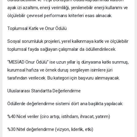
ayak izi azaltımı, enerji verimliliği, yenilenebilir enerji kullanımı ve
ölçülebilir çevresel performans kriterleri esas alınacak.
Toplumsal Katkı ve Onur Ödülü
Sosyal sorumluluk projeleri, yerel kalkınmaya katkı ve ölçülebilir
toplumsal fayda sağlayan çalışmalar da ödüllendirilecek.
“MESİAD Onur Ödülü” ise uzun yıllar iş dünyasına katkı sunmuş,
kurumsal hafıza ve örnek duruş sergileyen isimlere jüri
tarafından verilecek. Bu kategori için başvuru alınmayacak.
Uluslararası Standartta Değerlendirme
Ödüllerde değerlendirme sistemi dört ana başlıkta yapılacak:
%40 Nicel veriler (ciro artışı, istihdam, ihracat, yatırım)
%30 Nitel değerlendirme (vizyon, liderlik, etki)