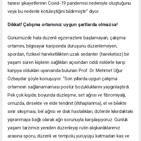
tanesi şikayetlerinin Covid-19 pandemisi nedeniyle oluştuğunu
veya bu nedenle kötüleştiğini bildirmiştir” diyor.
Dikkat! Çalışma ortamınız uygun şartlarda olmazsa!
Günümüzde hala düzenli egzersizlere başlamayan, çalışma
ortamını, bilgisayar karşısında duruşunu düzenlemeyen,
spordan, fiziksel hareketlilikten uzak sedanter (hareketsiz) bir
yaşam süren kişilerin sağlıkları açısından ciddi risklerle karşı
karşıya oldukları uyarısında bulunan Prof. Dr. Mehmet Uğur
Özbaydar şöyle konuşuyor: “Son yıllarda uygun çalışma
ortamının sağlanamaması postür bozukluklarını yaygınlaştırdı.
Pek çok kişide; boyunda düzleşme, sırt ağrısı ve fibromiyalji,
omuzda, dirsekte ve elde tendinit (iltihaplanma), el ve bilekte
sinir sıkışması, bel ağrısı ve disk hastalıkları, dizlerde kıkırdaktaki
yıpranmaya bağlı olarak ağrı sorunuyla karşılaşıyoruz. Günlük
yaşam tarzımızı yeniden düzenleyip rutin alışkanlıklarımız
arasına sporu, düzenli ve tempolu yürüyüşü katmadan kas ve