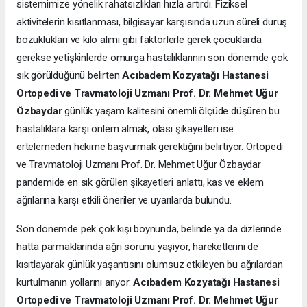
sistemimize yönelik rahatsızlıkları hızla artırdı. Fiziksel
aktivitelerin kısıtlanması, bilgisayar karşısında uzun süreli duruş
bozuklukları ve kilo alımı gibi faktörlerle gerek çocuklarda
gerekse yetişkinlerde omurga hastalıklarının son dönemde çok
sık görüldüğünü belirten
Acıbadem Kozyatağı Hastanesi
Ortopedi ve Travmatoloji Uzmanı Prof. Dr. Mehmet Uğur
Özbaydar
günlük yaşam kalitesini önemli ölçüde düşüren bu
hastalıklara karşı önlem almak, olası şikayetleri ise
ertelemeden hekime başvurmak gerektiğini belirtiyor. Ortopedi
ve Travmatoloji Uzmanı Prof. Dr. Mehmet Uğur Özbaydar
pandemide en sık görülen şikayetleri anlattı, kas ve eklem
ağrılarına karşı etkili öneriler ve uyarılarda bulundu.
Son dönemde pek çok kişi boynunda, belinde ya da dizlerinde
hatta parmaklarında ağrı sorunu yaşıyor, hareketlerini de
kısıtlayarak günlük yaşantısını olumsuz etkileyen bu ağrılardan
kurtulmanın yollarını arıyor.
Acıbadem Kozyatağı Hastanesi
Ortopedi ve Travmatoloji Uzmanı Prof. Dr. Mehmet Uğur