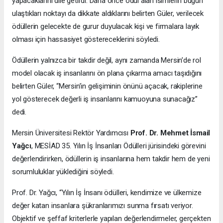
yapacaklarını dile getirdi. Daha önce ödül alan isimlerin bugün
ulaştıkları noktayı da dikkate aldıklarını belirten Güler, verilecek
ödüllerin gelecekte de gurur duyulacak kişi ve firmalara layık
olması için hassasiyet göstereceklerini söyledi.
Ödüllerin yalnızca bir takdir değil, aynı zamanda Mersin’de rol
model olacak iş insanlarını ön plana çıkarma amacı taşıdığını
belirten Güler, “Mersin’in gelişiminin önünü açacak, rakiplerine
yol gösterecek değerli iş insanlarını kamuoyuna sunacağız”
dedi.
Mersin Üniversitesi Rektör Yardımcısı
Prof. Dr. Mehmet İsmail
Yağcı
, MESİAD 35. Yılın İş İnsanları Ödülleri jürisindeki görevini
değerlendirirken, ödüllerin iş insanlarına hem takdir hem de yeni
sorumluluklar yüklediğini söyledi.
Prof. Dr. Yağcı, “Yılın İş İnsanı ödülleri, kendimize ve ülkemize
değer katan insanlara şükranlarımızı sunma fırsatı veriyor.
Objektif ve şeffaf kriterlerle yapılan değerlendirmeler, gerçekten