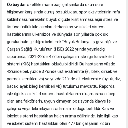
Özbaydar
özellikle masa başı çalışanlarda uzun süre
bilgisayar karşısında duruş bozuklukları, spor aktivitelerinin rafa
kaldırılması, hareketin büyük ölçüde kısıtlanması, aşırı stres ve
üstüne üstlük kilo alımları derken kas ve iskelet sistemi
hastalıklarının ülkemizde ve dünyada son yıllarda çok sık
görülür hale geldiğini belirterek “Büyük Britanya İş güvenliği ve
Çalışan Sağlığı Kurulu’nun (HSE) 2022 yılında yayınladığı
raporunda; 2021-22’de 477 bin çalışanın işle ilgili kas-iskelet
sistemi (KİS) hastalıkları olduğu bildirildi. Bu hastaların yüzde
42’sinde bel, yüzde 37’sinde üst ekstremite (el, bilek, dirsek ve
parmak kemikleri vb) ve yüzde 21’inde alt ekstremite (uyluk, diz,
bacak, ayak bileği kemikleri vb) tutulumu mevcuttu. Raporda
işle ilgili kas-iskelet sistemi hastalıklarının oluşmasına sebep
olan ana faktörlerin, uygun olmayan pozisyonda klavye ile
çalışma veya tekrarlayan zorlamalar olduğu belirtildi. Kas ve
iskelet sistemi hastalıkları halen artma eğiliminde. İşle ilgili kas
ve iskelet sistemi hastalıkları olan 477 bin çalışanın 72 bin