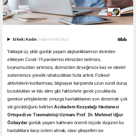
Erkek
|
Kadın
(Haberi Sesli Oku)
Yaklaşık üç yıldır günlük yaşam alışkanlıklarımızı derinden
etkileyen Covid-19 pandemisi elimizden belimize,
boynumuzdan sırtımıza, dizimizden dirseğimize kas ve iskelet
sistemimize yönelik rahatsızlıkları hızla artırdı. Fiziksel
aktivitelerin kısıtlanması, bilgisayar karşısında uzun süreli duruş
bozuklukları ve kilo alımı gibi faktörlerle gerek çocuklarda
gerekse yetişkinlerde omurga hastalıklarının son dönemde çok
sık görüldüğünü belirten
Acıbadem Kozyatağı Hastanesi
Ortopedi ve Travmatoloji Uzmanı Prof. Dr. Mehmet Uğur
Özbaydar
günlük yaşam kalitesini önemli ölçüde düşüren bu
hastalıklara karşı önlem almak, olası şikayetleri ise