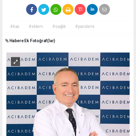
#kas
#eklem
#sağlık
#pandemi
Habere Ek Fotoğraf(lar)