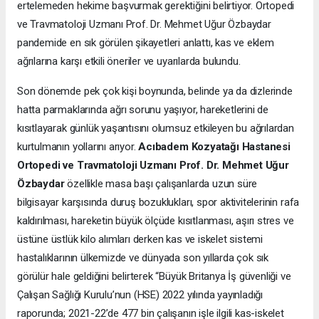
ertelemeden hekime başvurmak gerektiğini belirtiyor. Ortopedi
ve Travmatoloji Uzmanı Prof. Dr. Mehmet Uğur Özbaydar
pandemide en sık görülen şikayetleri anlattı, kas ve eklem
ağrılarına karşı etkili öneriler ve uyarılarda bulundu.
Son dönemde pek çok kişi boynunda, belinde ya da dizlerinde
hatta parmaklarında ağrı sorunu yaşıyor, hareketlerini de
kısıtlayarak günlük yaşantısını olumsuz etkileyen bu ağrılardan
kurtulmanın yollarını arıyor.
Acıbadem Kozyatağı Hastanesi
Ortopedi ve Travmatoloji Uzmanı Prof. Dr. Mehmet Uğur
Özbaydar
özellikle masa başı çalışanlarda uzun süre
bilgisayar karşısında duruş bozuklukları, spor aktivitelerinin rafa
kaldırılması, hareketin büyük ölçüde kısıtlanması, aşırı stres ve
üstüne üstlük kilo alımları derken kas ve iskelet sistemi
hastalıklarının ülkemizde ve dünyada son yıllarda çok sık
görülür hale geldiğini belirterek “Büyük Britanya İş güvenliği ve
Çalışan Sağlığı Kurulu’nun (HSE) 2022 yılında yayınladığı
raporunda; 2021-22’de 477 bin çalışanın işle ilgili kas-iskelet