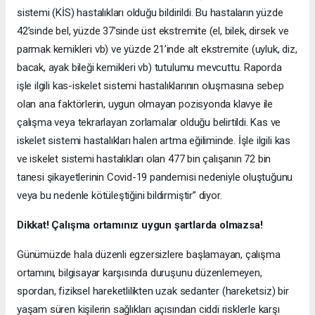
sistemi (KİS) hastalıkları olduğu bildirildi. Bu hastaların yüzde
42’sinde bel, yüzde 37’sinde üst ekstremite (el, bilek, dirsek ve
parmak kemikleri vb) ve yüzde 21’inde alt ekstremite (uyluk, diz,
bacak, ayak bileği kemikleri vb) tutulumu mevcuttu. Raporda
işle ilgili kas-iskelet sistemi hastalıklarının oluşmasına sebep
olan ana faktörlerin, uygun olmayan pozisyonda klavye ile
çalışma veya tekrarlayan zorlamalar olduğu belirtildi. Kas ve
iskelet sistemi hastalıkları halen artma eğiliminde. İşle ilgili kas
ve iskelet sistemi hastalıkları olan 477 bin çalışanın 72 bin
tanesi şikayetlerinin Covid-19 pandemisi nedeniyle oluştuğunu
veya bu nedenle kötüleştiğini bildirmiştir” diyor.
Dikkat! Çalışma ortamınız uygun şartlarda olmazsa!
Günümüzde hala düzenli egzersizlere başlamayan, çalışma
ortamını, bilgisayar karşısında duruşunu düzenlemeyen,
spordan, fiziksel hareketlilikten uzak sedanter (hareketsiz) bir
yaşam süren kişilerin sağlıkları açısından ciddi risklerle karşı