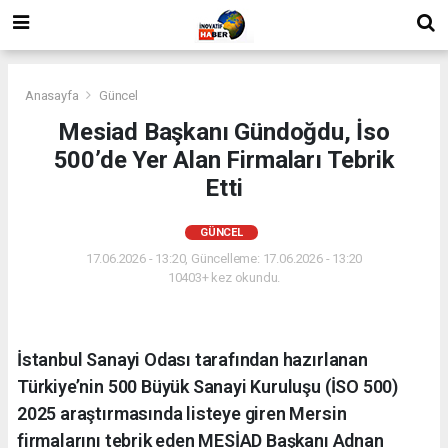
Anasayfa
Güncel
Mesiad Başkanı Gündoğdu, İso
500’de Yer Alan Firmaları Tebrik
Etti
GÜNCEL
17.06.2026 - 13:20, Güncelleme: 17.06.2026 - 13:20
10403+ kez okundu.
İstanbul Sanayi Odası tarafından hazırlanan
Türkiye’nin 500 Büyük Sanayi Kuruluşu (İSO 500)
2025 araştırmasında listeye giren Mersin
firmalarını tebrik eden MESİAD Başkanı Adnan