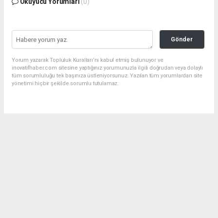
Okuyucu Yorumları
(0)
Gönder
Yorum yazarak Topluluk Kuralları’nı kabul etmiş bulunuyor ve
inovatifhaber.com sitesine yaptığınız yorumunuzla ilgili doğrudan veya dolaylı
tüm sorumluluğu tek başınıza üstleniyorsunuz. Yazılan tüm yorumlardan site
yönetimi hiçbir şekilde sorumlu tutulamaz.