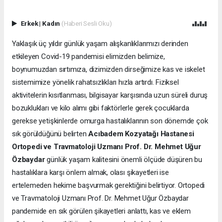
Erkek
|
Kadın
(Haberi Sesli Oku)
Yaklaşık üç yıldır günlük yaşam alışkanlıklarımızı derinden
etkileyen Covid-19 pandemisi elimizden belimize,
boynumuzdan sırtımıza, dizimizden dirseğimize kas ve iskelet
sistemimize yönelik rahatsızlıkları hızla artırdı. Fiziksel
aktivitelerin kısıtlanması, bilgisayar karşısında uzun süreli duruş
bozuklukları ve kilo alımı gibi faktörlerle gerek çocuklarda
gerekse yetişkinlerde omurga hastalıklarının son dönemde çok
sık görüldüğünü belirten
Acıbadem Kozyatağı Hastanesi
Ortopedi ve Travmatoloji Uzmanı Prof. Dr. Mehmet Uğur
Özbaydar
günlük yaşam kalitesini önemli ölçüde düşüren bu
hastalıklara karşı önlem almak, olası şikayetleri ise
ertelemeden hekime başvurmak gerektiğini belirtiyor. Ortopedi
ve Travmatoloji Uzmanı Prof. Dr. Mehmet Uğur Özbaydar
pandemide en sık görülen şikayetleri anlattı, kas ve eklem