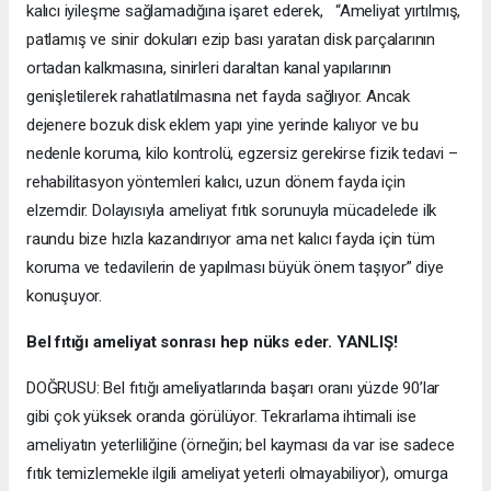
kalıcı iyileşme sağlamadığına işaret ederek, “Ameliyat yırtılmış,
patlamış ve sinir dokuları ezip bası yaratan disk parçalarının
ortadan kalkmasına, sinirleri daraltan kanal yapılarının
genişletilerek rahatlatılmasına net fayda sağlıyor. Ancak
dejenere bozuk disk eklem yapı yine yerinde kalıyor ve bu
nedenle koruma, kilo kontrolü, egzersiz gerekirse fizik tedavi –
rehabilitasyon yöntemleri kalıcı, uzun dönem fayda için
elzemdir. Dolayısıyla ameliyat fıtık sorunuyla mücadelede ilk
raundu bize hızla kazandırıyor ama net kalıcı fayda için tüm
koruma ve tedavilerin de yapılması büyük önem taşıyor” diye
konuşuyor.
Bel fıtığı ameliyat sonrası hep nüks eder. YANLIŞ!
DOĞRUSU: Bel fıtığı ameliyatlarında başarı oranı yüzde 90’lar
gibi çok yüksek oranda görülüyor. Tekrarlama ihtimali ise
ameliyatın yeterliliğine (örneğin; bel kayması da var ise sadece
fıtık temizlemekle ilgili ameliyat yeterli olmayabiliyor), omurga