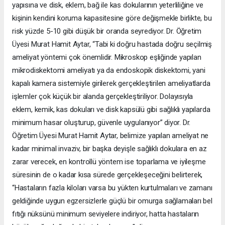
yapısına ve disk, eklem, bağ ile kas dokularının yeterliliğine ve
kişinin kendini koruma kapasitesine göre değişmekle birlikte, bu
risk yüzde 5-10 gibi düşük bir oranda seyrediyor. Dr. Öğretim
Üyesi Murat Hamit Aytar, “Tabi ki doğru hastada doğru seçilmiş
ameliyat yöntemi çok önemlidir. Mikroskop eşliğinde yapılan
mikrodiskektomi ameliyatı ya da endoskopik diskektomi, yani
kapalı kamera sistemiyle girilerek gerçekleştirilen ameliyatlarda
işlemler çok küçük bir alanda gerçekleştiriliyor. Dolayısıyla
eklem, kemik, kas dokuları ve disk kapsülü gibi sağlıklı yapılarda
minimum hasar oluşturup, güvenle uygulanıyor” diyor. Dr.
Öğretim Üyesi Murat Hamit Aytar, belimize yapılan ameliyat ne
kadar minimal invaziv, bir başka deyişle sağlıklı dokulara en az
zarar verecek, en kontrollü yöntem ise toparlama ve iyileşme
süresinin de o kadar kısa sürede gerçekleşeceğini belirterek,
“Hastaların fazla kiloları varsa bu yükten kurtulmaları ve zamanı
geldiğinde uygun egzersizlerle güçlü bir omurga sağlamaları bel
fıtığı nüksünü minimum seviyelere indiriyor, hatta hastaların