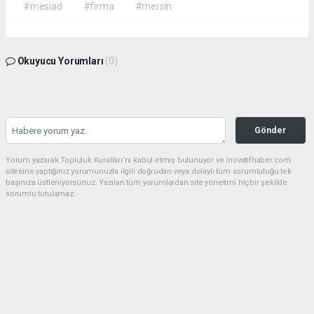
#mesiad
#firma
#mersin
Okuyucu Yorumları
(0)
Gönder
Yorum yazarak Topluluk Kuralları’nı kabul etmiş bulunuyor ve inovatifhaber.com
sitesine yaptığınız yorumunuzla ilgili doğrudan veya dolaylı tüm sorumluluğu tek
başınıza üstleniyorsunuz. Yazılan tüm yorumlardan site yönetimi hiçbir şekilde
sorumlu tutulamaz.