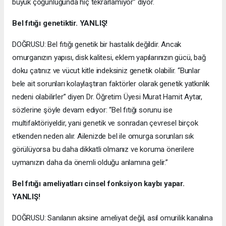
büyük çoğunluğunda hiç tekrarlamıyor” diyor.
Bel fıtığı genetiktir. YANLIŞ!
DOĞRUSU: Bel fıtığı genetik bir hastalık değildir. Ancak
omurganızın yapısı, disk kalitesi, eklem yapılarınızın gücü, bağ
doku çatınız ve vücut kitle indeksiniz genetik olabilir. “Bunlar
bele ait sorunları kolaylaştıran faktörler olarak genetik yatkınlık
nedeni olabilirler” diyen Dr. Öğretim Üyesi Murat Hamit Aytar,
sözlerine şöyle devam ediyor: “Bel fıtığı sorunu ise
multifaktöriyeldir, yani genetik ve sonradan çevresel birçok
etkenden neden alır. Ailenizde bel ile omurga sorunları sık
görülüyorsa bu daha dikkatli olmanız ve koruma önerilere
uymanızın daha da önemli olduğu anlamına gelir.”
Bel fıtığı ameliyatları cinsel fonksiyon kaybı yapar.
YANLIŞ!
DOĞRUSU: Sanılanın aksine ameliyat değil, asıl omurilik kanalına