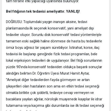
tam tersine etki yapacağı uyarısında bulunuyor.
Bel fıtığının tek tedavisi ameliyattır. YANLIŞ!
DOĞRUSU: Toplumdaki yaygın inanışın aksine, tedavi
planlamasında ilk seçenek konservatif, yani ameliyat dışı
tedaviler oluyor. Sorunlu disk konservatif tedavi yöntemleriyle
tamamen eski sağlıklı haline dönmese de hasta bu tedavilerle
ömür boyu ağrısız bir yaşam sürebiliyor. İstirahat, korse, ilaç
tedavisi ile başlanıp gereğinde fizik tedavi programları, bele
lokal enjeksiyon tedavileri de uygulanıyor. Bel fıtığı sorunlarının
yüzde 90’ında konservatif tedaviden oldukça başarılı sonuçlar
alındığını belirten Dr. Öğretim Üyesi Murat Hamit Aytar,
”Ameliyat diğer tedavilerden fayda görmeyen ve artan
şikayetleri olan hastaların son ama en etkin tedavi seçeneği
olmakla birlikte çok şiddetli, tedaviye cevap vermeyen ve
bacaklara yayılan ağrılar, nörolojik muayenede kayıplar ile idrar
tutamama veya kaçırma gibi durumlarda ise ilk tedavi seçeneği