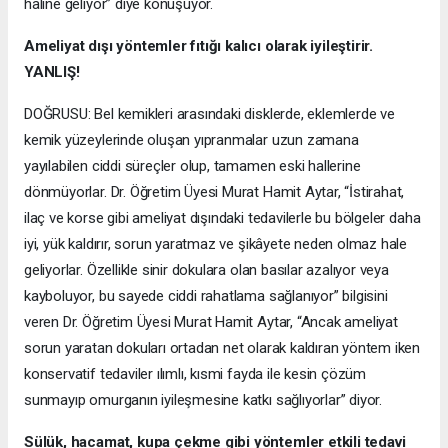
haline geliyor” diye konuşuyor.
Ameliyat dışı yöntemler fıtığı kalıcı olarak iyileştirir.
YANLIŞ!
DOĞRUSU: Bel kemikleri arasındaki disklerde, eklemlerde ve
kemik yüzeylerinde oluşan yıpranmalar uzun zamana
yayılabilen ciddi süreçler olup, tamamen eski hallerine
dönmüyorlar. Dr. Öğretim Üyesi Murat Hamit Aytar, “İstirahat,
ilaç ve korse gibi ameliyat dışındaki tedavilerle bu bölgeler daha
iyi, yük kaldırır, sorun yaratmaz ve şikâyete neden olmaz hale
geliyorlar. Özellikle sinir dokulara olan basılar azalıyor veya
kayboluyor, bu sayede ciddi rahatlama sağlanıyor” bilgisini
veren Dr. Öğretim Üyesi Murat Hamit Aytar, “Ancak ameliyat
sorun yaratan dokuları ortadan net olarak kaldıran yöntem iken
konservatif tedaviler ılımlı, kısmi fayda ile kesin çözüm
sunmayıp omurganın iyileşmesine katkı sağlıyorlar” diyor.
Sülük, hacamat, kupa çekme gibi yöntemler etkili tedavi