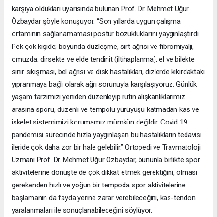
karşıya oldukları uyarısında bulunan Prof. Dr. Mehmet Uğur
Özbaydar şöyle konuşuyor: “Son yıllarda uygun çalışma
ortamının sağlanamaması postür bozukluklarını yaygınlaştırdı.
Pek çok kişide; boyunda düzleşme, sırt ağrısı ve fibromiyalji,
omuzda, dirsekte ve elde tendinit (iltihaplanma), el ve bilekte
sinir sıkışması, bel ağrısı ve disk hastalıkları, dizlerde kıkırdaktaki
yıpranmaya bağlı olarak ağrı sorunuyla karşılaşıyoruz. Günlük
yaşam tarzımızı yeniden düzenleyip rutin alışkanlıklarımız
arasına sporu, düzenli ve tempolu yürüyüşü katmadan kas ve
iskelet sistemimizi korumamız mümkün değildir. Covid 19
pandemisi sürecinde hızla yaygınlaşan bu hastalıkların tedavisi
ileride çok daha zor bir hale gelebilir.” Ortopedi ve Travmatoloji
Uzmanı Prof. Dr. Mehmet Uğur Özbaydar, bununla birlikte spor
aktivitelerine dönüşte de çok dikkat etmek gerektiğini, olması
gerekenden hızlı ve yoğun bir tempoda spor aktivitelerine
başlamanın da fayda yerine zarar verebileceğini, kas-tendon
yaralanmaları ile sonuçlanabileceğini söylüyor.