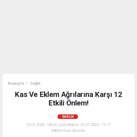
Anasayfa
Sağlık
Kas Ve Eklem Ağrılarına Karşı 12
Etkili Önlem!
SAĞLIK
26.01.2026 - 08:00, Güncelleme: 26.01.2026 - 13:17
68063+ kez okundu.