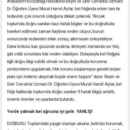
Acıbadem Kozyatağı Hastanesi Beyin ve Sinir Cerrahisi Uzmanı
Dr. Öğretim Üyesi Murat Hamit Aytar, bel fıtığında erken tanı ile
tedavinin çok önemli olduğuna dikkat çekerek, “Ancak
toplumda doğru sanılan bazı hatalı bilgiler ve bu doğrultuda
hareket edilmesi zaman kaybına neden oluyor, bunun
sonucunda tedaviden etkin sonuç alınmasını önleyebiliyor.
Daha kötüsü kas gücünde azalma, ilerleyen zamanda ise felç
gibi ciddi sorunlara bile neden olabiliyor. Dolayısıyla bel fıtığıyla
ilgili doğru bilgi sahibi olmak ve bu doğrultuda korunma
yöntemlerini uygulamak, fıtık sorunu başlamışsa gerekli tedavi
planı için hekime ulaşmak büyük önem taşıyor” diyor. Beyin ve
Sinir Cerrahisi Uzmanı Dr. Öğretim Üyesi Murat Hamit Aytar, bel
fıtığı hakkında toplumda doğru sanılan 9 hatalı bilgiyi anlattı;
önemli öneriler ve uyarılarda bulundu.
Yerde yatmak bel ağrısına iyi gelir. YANLIŞ!
DOĞRUSU: Toplumdaki yaygın inanışın aksine, belimizi korumak,