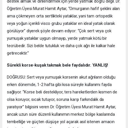
destek almak ve dinlendirmek için yerde yatmak doğru değil. Dr.
Öğretim Üyesi Murat Hamit Aytar, “Omurganın hafif şeklini alan
ama çökmeyen orta sertlikteki yataklar, yani tam ortopedik
veya yoğun içerikli visco grubu yataklar en ideal yatak olarak
görülüyor” diyerek şöyle devam ediyor: “Çok sert veya çok
yumuşak yataklar uygun olmayıp, yerde yatmak kötü bir
tecrübedir. Sizi belde tutukluk ve daha çok ağrı ile kalkar hale
getirecektir.”
Sürekli korse-kuşak takmak bele faydalıdır. YANLIŞ!
DOĞRUSU: Sert veya yumuşak korsenin akut ağrıların olduğu
erken dönemde, 1-2 hafta gibi kısa süreyle kullanımı fayda
sağlıyor. “Korse beli destekliyor, ters hareketlerden kısmen de
olsa koruyor, sıcak tutuyor, soruna karşı farkındalık da
yaratıyor” bilgisini veren Dr. Öğretim Üyesi Murat Hamit Aytar,
ancak uzun süre düzenli kullanımın merkez bölge kaslarında
tembelliğe ve güçten düşüşe yol açarak asıl istenen amacın