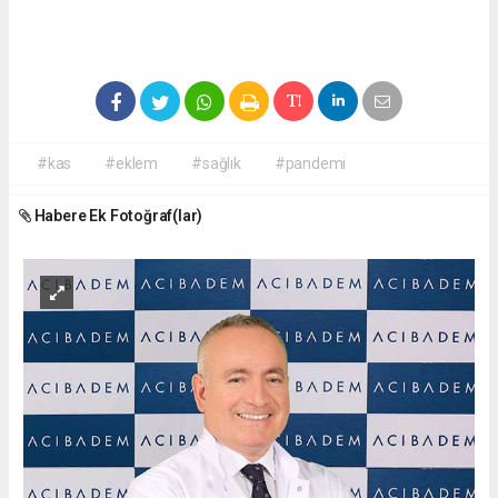
#kas
#eklem
#sağlık
#pandemi
Habere Ek Fotoğraf(lar)