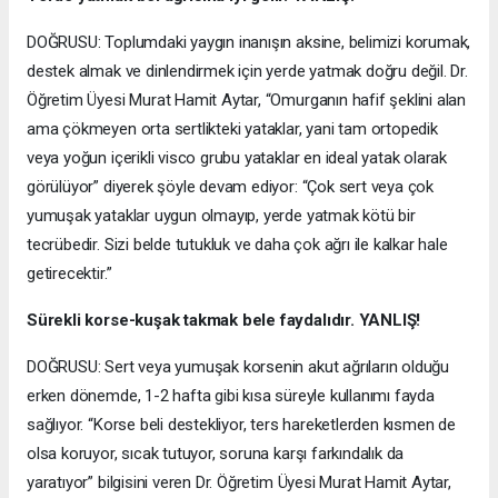
DOĞRUSU: Toplumdaki yaygın inanışın aksine, belimizi korumak,
destek almak ve dinlendirmek için yerde yatmak doğru değil. Dr.
Öğretim Üyesi Murat Hamit Aytar, “Omurganın hafif şeklini alan
ama çökmeyen orta sertlikteki yataklar, yani tam ortopedik
veya yoğun içerikli visco grubu yataklar en ideal yatak olarak
görülüyor” diyerek şöyle devam ediyor: “Çok sert veya çok
yumuşak yataklar uygun olmayıp, yerde yatmak kötü bir
tecrübedir. Sizi belde tutukluk ve daha çok ağrı ile kalkar hale
getirecektir.”
Sürekli korse-kuşak takmak bele faydalıdır. YANLIŞ!
DOĞRUSU: Sert veya yumuşak korsenin akut ağrıların olduğu
erken dönemde, 1-2 hafta gibi kısa süreyle kullanımı fayda
sağlıyor. “Korse beli destekliyor, ters hareketlerden kısmen de
olsa koruyor, sıcak tutuyor, soruna karşı farkındalık da
yaratıyor” bilgisini veren Dr. Öğretim Üyesi Murat Hamit Aytar,