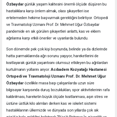
Özbaydar
günlük yaşam kalitesini önemli ölçüde düşüren bu
hastalıklara karşı önlem almak, olası şikayetleri ise
ertelemeden hekime başvurmak gerektiğini belirtiyor. Ortopedi
ve Travmatoloji Uzmanı Prof. Dr. Mehmet Uğur Özbaydar
pandemide en sık görülen şikayetleri anlattı, kas ve eklem
ağrılarına karşı etkili öneriler ve uyarılarda bulundu.
Son dönemde pek çok kişi boynunda, belinde ya da dizlerinde
hatta parmaklarında ağrı sorunu yaşıyor, hareketlerini de
kısıtlayarak günlük yaşantısını olumsuz etkileyen bu ağrılardan
kurtulmanın yollarını arıyor.
Acıbadem Kozyatağı Hastanesi
Ortopedi ve Travmatoloji Uzmanı Prof. Dr. Mehmet Uğur
Özbaydar
özellikle masa başı çalışanlarda uzun süre
bilgisayar karşısında duruş bozuklukları, spor aktivitelerinin rafa
kaldırılması, hareketin büyük ölçüde kısıtlanması, aşırı stres ve
üstüne üstlük kilo alımları derken kas ve iskelet sistemi
hastalıklarının ülkemizde ve dünyada son yıllarda çok sık
görülür hale geldiğini belirterek “Büyük Britanya İş güvenliği ve