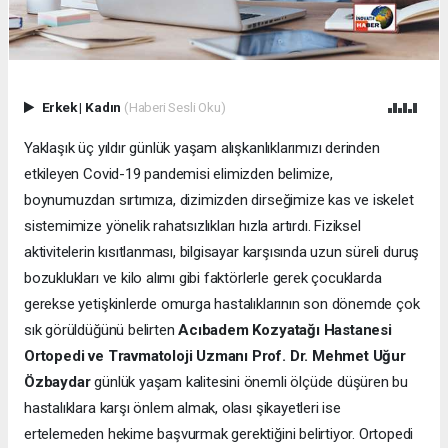
Erkek
|
Kadın
(Haberi Sesli Oku)
Yaklaşık üç yıldır günlük yaşam alışkanlıklarımızı derinden
etkileyen Covid-19 pandemisi elimizden belimize,
boynumuzdan sırtımıza, dizimizden dirseğimize kas ve iskelet
sistemimize yönelik rahatsızlıkları hızla artırdı. Fiziksel
aktivitelerin kısıtlanması, bilgisayar karşısında uzun süreli duruş
bozuklukları ve kilo alımı gibi faktörlerle gerek çocuklarda
gerekse yetişkinlerde omurga hastalıklarının son dönemde çok
sık görüldüğünü belirten
Acıbadem Kozyatağı Hastanesi
Ortopedi ve Travmatoloji Uzmanı Prof. Dr. Mehmet Uğur
Özbaydar
günlük yaşam kalitesini önemli ölçüde düşüren bu
hastalıklara karşı önlem almak, olası şikayetleri ise
ertelemeden hekime başvurmak gerektiğini belirtiyor. Ortopedi