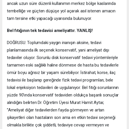
ancak uzun süre düzenli kullanımın merkez bölge kaslarında
tembelliğe ve güçten düşüşe yol açarak asıl istenen amacın
tam tersine etki yapacağı uyarısında bulunuyor.
Bel fıtığının tek tedavisi ameliyattır. YANLIŞ!
DOĞRUSU: Toplumdaki yaygın inanışın aksine, tedavi
planlamasında ilk seçenek konservatif, yani ameliyat dışı
tedaviler oluyor. Sorunlu disk konservatif tedavi yöntemleriyle
tamamen eski sağlıklı haline dönmese de hasta bu tedavilerle
ömür boyu ağrısız bir yaşam sürebiliyor. İstirahat, korse, ilaç
tedavisi ile başlanıp gereğinde fizik tedavi programları, bele
lokal enjeksiyon tedavileri de uygulanıyor. Bel fıtığı sorunlarının
yüzde 90’ında konservatif tedaviden oldukça başarılı sonuçlar
alındığını belirten Dr. Öğretim Üyesi Murat Hamit Aytar,
”Ameliyat diğer tedavilerden fayda görmeyen ve artan
şikayetleri olan hastaların son ama en etkin tedavi seçeneği
olmakla birlikte çok şiddetli, tedaviye cevap vermeyen ve