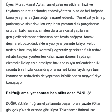
Üyesi Murat Hamit Aytar, ameliyatın en etkili, en hızlı ve
faydanın en net sağlandığı tedavi yöntemi olsa da bel fıtığında
kalıcı iyileşme sağlamadığına işaret ederek, “Ameliyat yırtılmış,
patlamış ve sinir dokuları ezip bası yaratan disk parçalarının
ortadan kalkmasına, sinirleri daraltan kanal yapılarının
genişletilerek rahatlatılmasına net fayda sağlıyor. Ancak
dejenere bozuk disk eklem yapı yine yerinde kalıyor ve bu
nedenle koruma, kilo kontrolü, egzersiz gerekirse fizik tedavi –
rehabilitasyon yöntemleri kalıcı, uzun dönem fayda için
elzemdir. Dolayısıyla ameliyat fıtık sorunuyla mücadelede ilk
raundu bize hızla kazandırıyor ama net kalıcı fayda için tüm
koruma ve tedavilerin de yapılması büyük önem taşıyor” diye
konuşuyor.
Bel fıtığı ameliyat sonrası hep nüks eder. YANLIŞ!
DOĞRUSU: Bel fıtığı ameliyatlarında başarı oranı yüzde 90’lar
gibi çok yüksek oranda görülüyor. Tekrarlama ihtimali ise