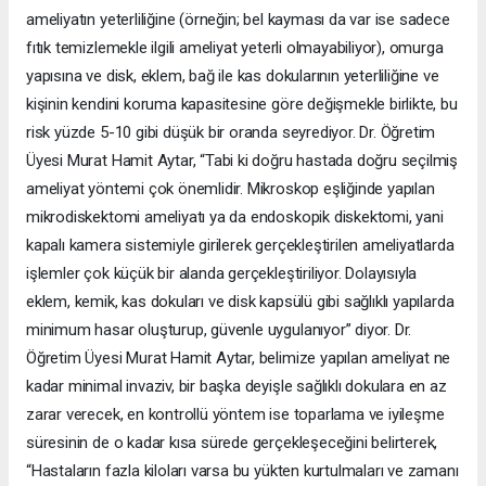
ameliyatın yeterliliğine (örneğin; bel kayması da var ise sadece
fıtık temizlemekle ilgili ameliyat yeterli olmayabiliyor), omurga
yapısına ve disk, eklem, bağ ile kas dokularının yeterliliğine ve
kişinin kendini koruma kapasitesine göre değişmekle birlikte, bu
risk yüzde 5-10 gibi düşük bir oranda seyrediyor. Dr. Öğretim
Üyesi Murat Hamit Aytar, “Tabi ki doğru hastada doğru seçilmiş
ameliyat yöntemi çok önemlidir. Mikroskop eşliğinde yapılan
mikrodiskektomi ameliyatı ya da endoskopik diskektomi, yani
kapalı kamera sistemiyle girilerek gerçekleştirilen ameliyatlarda
işlemler çok küçük bir alanda gerçekleştiriliyor. Dolayısıyla
eklem, kemik, kas dokuları ve disk kapsülü gibi sağlıklı yapılarda
minimum hasar oluşturup, güvenle uygulanıyor” diyor. Dr.
Öğretim Üyesi Murat Hamit Aytar, belimize yapılan ameliyat ne
kadar minimal invaziv, bir başka deyişle sağlıklı dokulara en az
zarar verecek, en kontrollü yöntem ise toparlama ve iyileşme
süresinin de o kadar kısa sürede gerçekleşeceğini belirterek,
“Hastaların fazla kiloları varsa bu yükten kurtulmaları ve zamanı