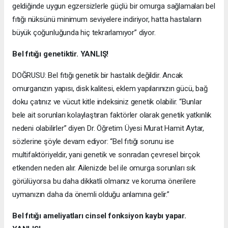
geldiğinde uygun egzersizlerle güçlü bir omurga sağlamaları bel
fıtığı nüksünü minimum seviyelere indiriyor, hatta hastaların
büyük çoğunluğunda hiç tekrarlamıyor” diyor.
Bel fıtığı genetiktir. YANLIŞ!
DOĞRUSU: Bel fıtığı genetik bir hastalık değildir. Ancak
omurganızın yapısı, disk kalitesi, eklem yapılarınızın gücü, bağ
doku çatınız ve vücut kitle indeksiniz genetik olabilir. “Bunlar
bele ait sorunları kolaylaştıran faktörler olarak genetik yatkınlık
nedeni olabilirler” diyen Dr. Öğretim Üyesi Murat Hamit Aytar,
sözlerine şöyle devam ediyor: “Bel fıtığı sorunu ise
multifaktöriyeldir, yani genetik ve sonradan çevresel birçok
etkenden neden alır. Ailenizde bel ile omurga sorunları sık
görülüyorsa bu daha dikkatli olmanız ve koruma önerilere
uymanızın daha da önemli olduğu anlamına gelir.”
Bel fıtığı ameliyatları cinsel fonksiyon kaybı yapar.