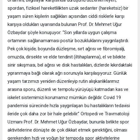
spordan, fiziksel hareketlilikten uzak sedanter (hareketsiz) bir
yaşam süren kişilerin sağlıkları açısından ciddi risklerle karşı
karşıya oldukları uyarısında bulunan Prof. Dr. Mehmet Uğur
Özbaydar şöyle konuşuyor: “Son yıllarda uygun çalışma
ortamının sağlanamaması postür bozukluklarını yaygınlaştırdı.
Pek çok kişide; boyunda düzleşme, sırt ağrısı ve fibromiyalji,
omuzda, dirsekte ve elde tendinit (iltihaplanma), el ve bilekte
sinir sıkışması, bel ağrısı ve disk hastalıkları, dizlerde kıkırdaktaki
yıpranmaya bağlı olarak ağrı sorunuyla karşılaşıyoruz. Günlük
yaşam tarzımızı yeniden düzenleyip rutin alışkanlıklarımız
arasına sporu, düzenli ve tempolu yürüyüşü katmadan kas ve
iskelet sistemimizi korumamız mümkün değildir. Covid 19
pandemisi sürecinde hızla yaygınlaşan bu hastalıkların tedavisi
ileride çok daha zor bir hale gelebilir.” Ortopedi ve Travmatoloji
Uzmanı Prof. Dr. Mehmet Uğur Özbaydar, bununla birlikte spor
aktivitelerine dönüşte de çok dikkat etmek gerektiğini, olması
gerekenden hızlı ve yoğun bir tempoda spor aktivitelerine