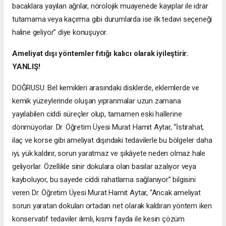
bacaklara yayılan ağrılar, nörolojik muayenede kayıplar ile idrar
tutamama veya kaçırma gibi durumlarda ise ilk tedavi seçeneği
haline geliyor” diye konuşuyor.
Ameliyat dışı yöntemler fıtığı kalıcı olarak iyileştirir.
YANLIŞ!
DOĞRUSU: Bel kemikleri arasındaki disklerde, eklemlerde ve
kemik yüzeylerinde oluşan yıpranmalar uzun zamana
yayılabilen ciddi süreçler olup, tamamen eski hallerine
dönmüyorlar. Dr. Öğretim Üyesi Murat Hamit Aytar, “İstirahat,
ilaç ve korse gibi ameliyat dışındaki tedavilerle bu bölgeler daha
iyi, yük kaldırır, sorun yaratmaz ve şikâyete neden olmaz hale
geliyorlar. Özellikle sinir dokulara olan basılar azalıyor veya
kayboluyor, bu sayede ciddi rahatlama sağlanıyor” bilgisini
veren Dr. Öğretim Üyesi Murat Hamit Aytar, “Ancak ameliyat
sorun yaratan dokuları ortadan net olarak kaldıran yöntem iken
konservatif tedaviler ılımlı, kısmi fayda ile kesin çözüm