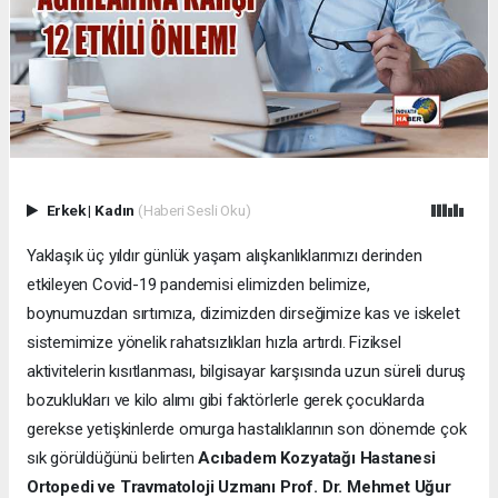
Erkek
|
Kadın
(Haberi Sesli Oku)
Yaklaşık üç yıldır günlük yaşam alışkanlıklarımızı derinden
etkileyen Covid-19 pandemisi elimizden belimize,
boynumuzdan sırtımıza, dizimizden dirseğimize kas ve iskelet
sistemimize yönelik rahatsızlıkları hızla artırdı. Fiziksel
aktivitelerin kısıtlanması, bilgisayar karşısında uzun süreli duruş
bozuklukları ve kilo alımı gibi faktörlerle gerek çocuklarda
gerekse yetişkinlerde omurga hastalıklarının son dönemde çok
sık görüldüğünü belirten
Acıbadem Kozyatağı Hastanesi
Ortopedi ve Travmatoloji Uzmanı Prof. Dr. Mehmet Uğur