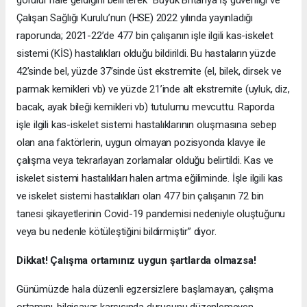
Çalışan Sağlığı Kurulu’nun (HSE) 2022 yılında yayınladığı
raporunda; 2021-22’de 477 bin çalışanın işle ilgili kas-iskelet
sistemi (KİS) hastalıkları olduğu bildirildi. Bu hastaların yüzde
42’sinde bel, yüzde 37’sinde üst ekstremite (el, bilek, dirsek ve
parmak kemikleri vb) ve yüzde 21’inde alt ekstremite (uyluk, diz,
bacak, ayak bileği kemikleri vb) tutulumu mevcuttu. Raporda
işle ilgili kas-iskelet sistemi hastalıklarının oluşmasına sebep
olan ana faktörlerin, uygun olmayan pozisyonda klavye ile
çalışma veya tekrarlayan zorlamalar olduğu belirtildi. Kas ve
iskelet sistemi hastalıkları halen artma eğiliminde. İşle ilgili kas
ve iskelet sistemi hastalıkları olan 477 bin çalışanın 72 bin
tanesi şikayetlerinin Covid-19 pandemisi nedeniyle oluştuğunu
veya bu nedenle kötüleştiğini bildirmiştir” diyor.
Dikkat! Çalışma ortamınız uygun şartlarda olmazsa!
Günümüzde hala düzenli egzersizlere başlamayan, çalışma
ortamını, bilgisayar karşısında duruşunu düzenlemeyen,