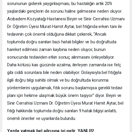
sorununun giderek yaygınlaşması, bu hastalığın artık 20’li
yaşlardaki gençlerin de sorunu haline gelmesine neden oluyor.
Acıbadem Kozyatağı Hastanesi Beyin ve Sinir Cerrahisi Uzmanı
Dr. Öğretim Üyesi Murat Hamit Aytar, bel fıtığında erken tanı ile
tedavinin çok önemli olduğuna dikkat çekerek, “Ancak
toplumda doğru sanılan bazı hatalı bilgiler ve bu doğrultuda
hareket edilmesi zaman kaybına neden oluyor, bunun
sonucunda tedaviden etkin sonuç alınmasını önleyebiliyor.
Daha kötüsü kas gücünde azalma, ilerleyen zamanda ise felç
gibi ciddi sorunlara bile neden olabiliyor. Dolayısıyla bel fıtığıyla
ilgili doğru bilgi sahibi olmak ve bu doğrultuda korunma
yöntemlerini uygulamak, fıtık sorunu başlamışsa gerekli tedavi
planı için hekime ulaşmak büyük önem taşıyor” diyor. Beyin ve
Sinir Cerrahisi Uzmanı Dr. Öğretim Üyesi Murat Hamit Aytar, bel
fıtığı hakkında toplumda doğru sanılan 9 hatalı bilgiyi anlattı;
önemli öneriler ve uyarılarda bulundu.
Yerde yatmak bel ağrısına iyi gelir. YANLIŞ!