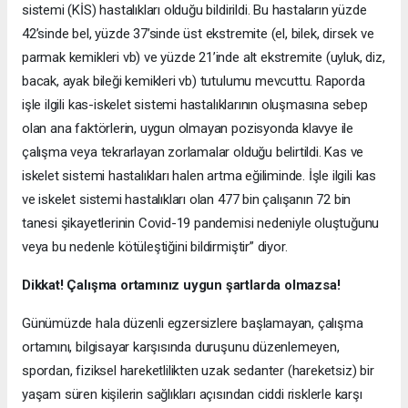
sistemi (KİS) hastalıkları olduğu bildirildi. Bu hastaların yüzde
42’sinde bel, yüzde 37’sinde üst ekstremite (el, bilek, dirsek ve
parmak kemikleri vb) ve yüzde 21’inde alt ekstremite (uyluk, diz,
bacak, ayak bileği kemikleri vb) tutulumu mevcuttu. Raporda
işle ilgili kas-iskelet sistemi hastalıklarının oluşmasına sebep
olan ana faktörlerin, uygun olmayan pozisyonda klavye ile
çalışma veya tekrarlayan zorlamalar olduğu belirtildi. Kas ve
iskelet sistemi hastalıkları halen artma eğiliminde. İşle ilgili kas
ve iskelet sistemi hastalıkları olan 477 bin çalışanın 72 bin
tanesi şikayetlerinin Covid-19 pandemisi nedeniyle oluştuğunu
veya bu nedenle kötüleştiğini bildirmiştir” diyor.
Dikkat! Çalışma ortamınız uygun şartlarda olmazsa!
Günümüzde hala düzenli egzersizlere başlamayan, çalışma
ortamını, bilgisayar karşısında duruşunu düzenlemeyen,
spordan, fiziksel hareketlilikten uzak sedanter (hareketsiz) bir
yaşam süren kişilerin sağlıkları açısından ciddi risklerle karşı