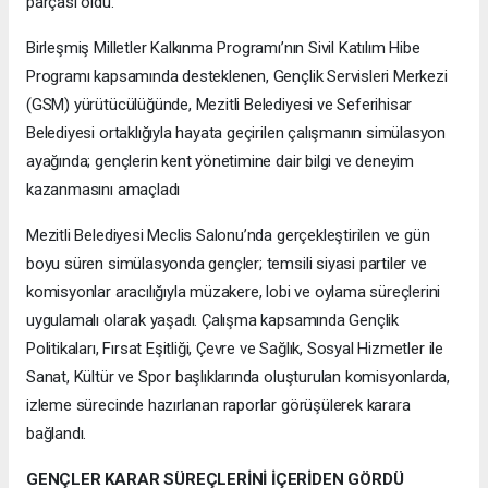
parçası oldu.
Birleşmiş Milletler Kalkınma Programı’nın Sivil Katılım Hibe
Programı kapsamında desteklenen, Gençlik Servisleri Merkezi
(GSM) yürütücülüğünde, Mezitli Belediyesi ve Seferihisar
Belediyesi ortaklığıyla hayata geçirilen çalışmanın simülasyon
ayağında; gençlerin kent yönetimine dair bilgi ve deneyim
kazanmasını amaçladı
Mezitli Belediyesi Meclis Salonu’nda gerçekleştirilen ve gün
boyu süren simülasyonda gençler; temsili siyasi partiler ve
komisyonlar aracılığıyla müzakere, lobi ve oylama süreçlerini
uygulamalı olarak yaşadı. Çalışma kapsamında Gençlik
Politikaları, Fırsat Eşitliği, Çevre ve Sağlık, Sosyal Hizmetler ile
Sanat, Kültür ve Spor başlıklarında oluşturulan komisyonlarda,
izleme sürecinde hazırlanan raporlar görüşülerek karara
bağlandı.
GENÇLER KARAR SÜREÇLERİNİ İÇERİDEN GÖRDÜ