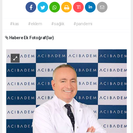
#kas
#eklem
#sağlık
#pandemi
Habere Ek Fotoğraf(lar)