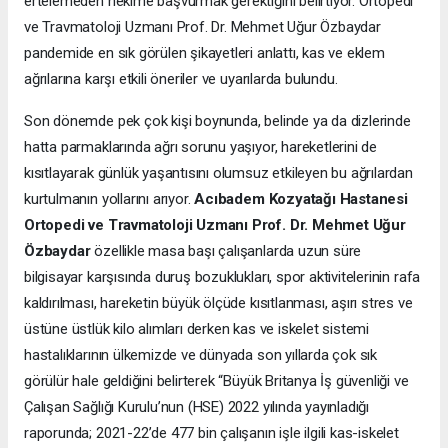
ertelemeden hekime başvurmak gerektiğini belirtiyor. Ortopedi
ve Travmatoloji Uzmanı Prof. Dr. Mehmet Uğur Özbaydar
pandemide en sık görülen şikayetleri anlattı, kas ve eklem
ağrılarına karşı etkili öneriler ve uyarılarda bulundu.
Son dönemde pek çok kişi boynunda, belinde ya da dizlerinde
hatta parmaklarında ağrı sorunu yaşıyor, hareketlerini de
kısıtlayarak günlük yaşantısını olumsuz etkileyen bu ağrılardan
kurtulmanın yollarını arıyor.
Acıbadem Kozyatağı Hastanesi
Ortopedi ve Travmatoloji Uzmanı Prof. Dr. Mehmet Uğur
Özbaydar
özellikle masa başı çalışanlarda uzun süre
bilgisayar karşısında duruş bozuklukları, spor aktivitelerinin rafa
kaldırılması, hareketin büyük ölçüde kısıtlanması, aşırı stres ve
üstüne üstlük kilo alımları derken kas ve iskelet sistemi
hastalıklarının ülkemizde ve dünyada son yıllarda çok sık
görülür hale geldiğini belirterek “Büyük Britanya İş güvenliği ve
Çalışan Sağlığı Kurulu’nun (HSE) 2022 yılında yayınladığı
raporunda; 2021-22’de 477 bin çalışanın işle ilgili kas-iskelet