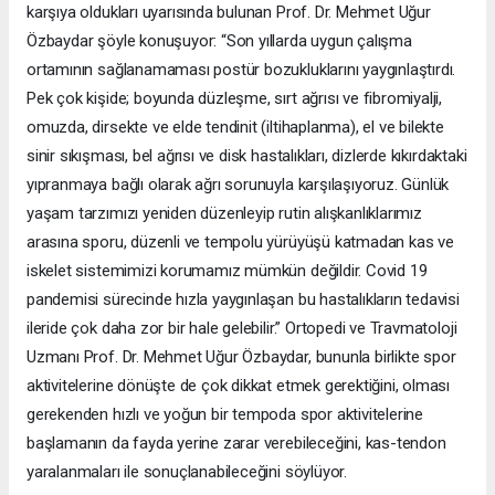
karşıya oldukları uyarısında bulunan Prof. Dr. Mehmet Uğur
Özbaydar şöyle konuşuyor: “Son yıllarda uygun çalışma
ortamının sağlanamaması postür bozukluklarını yaygınlaştırdı.
Pek çok kişide; boyunda düzleşme, sırt ağrısı ve fibromiyalji,
omuzda, dirsekte ve elde tendinit (iltihaplanma), el ve bilekte
sinir sıkışması, bel ağrısı ve disk hastalıkları, dizlerde kıkırdaktaki
yıpranmaya bağlı olarak ağrı sorunuyla karşılaşıyoruz. Günlük
yaşam tarzımızı yeniden düzenleyip rutin alışkanlıklarımız
arasına sporu, düzenli ve tempolu yürüyüşü katmadan kas ve
iskelet sistemimizi korumamız mümkün değildir. Covid 19
pandemisi sürecinde hızla yaygınlaşan bu hastalıkların tedavisi
ileride çok daha zor bir hale gelebilir.” Ortopedi ve Travmatoloji
Uzmanı Prof. Dr. Mehmet Uğur Özbaydar, bununla birlikte spor
aktivitelerine dönüşte de çok dikkat etmek gerektiğini, olması
gerekenden hızlı ve yoğun bir tempoda spor aktivitelerine
başlamanın da fayda yerine zarar verebileceğini, kas-tendon
yaralanmaları ile sonuçlanabileceğini söylüyor.