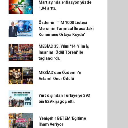
Mart ayında enflasyon yüzde
1,94 arttı.
Özdemir ‘TİM 1000 Listesi
Mersin'in Tarımsal İhracattaki
Konumunu Ortaya Koydu’
MESİAD 35. Yılını '14. Yılın İş
İnsanları Ödül Töreni' ile
taçlandırdı.
MESİAD’dan Özdemir’e
Anlamlı Onur Ödülü
Yurt dışından Türkiye'ye 393
bin 829 kişi göç etti.
'Yenişehir BETEM' Eğitime
İlham Veriyor