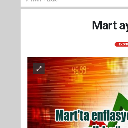
Anasayfa
Ekonomi
Mart ay
EKON