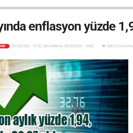
ında enflasyon yüzde 1,9
03.04.2026 - 10:42, Güncelleme: 03.04.2026 - 10:42
19227+ kez oku
OMI