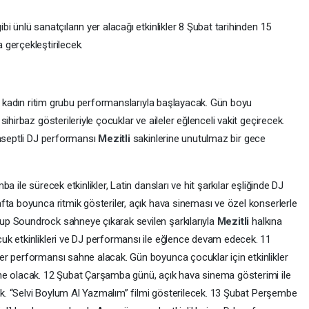
 ünlü sanatçıların yer alacağı etkinlikler 8 Şubat tarihinden 15
gerçekleştirilecek.
i, kadın ritim grubu performanslarıyla başlayacak. Gün boyu
ihirbaz gösterileriyle çocuklar ve aileler eğlenceli vakit geçirecek.
onseptli DJ performansı
Mezitli
sakinlerine unutulmaz bir gece
 ile sürecek etkinlikler, Latin dansları ve hit şarkılar eşliğinde DJ
fta boyunca ritmik gösteriler, açık hava sineması ve özel konserlerle
p Soundrock sahneye çıkarak sevilen şarkılarıyla
Mezitli
halkına
uk etkinlikleri ve DJ performansı ile eğlence devam edecek. 11
r performansı sahne alacak. Gün boyunca çocuklar için etkinlikler
ne olacak. 12 Şubat Çarşamba günü, açık hava sinema gösterimi ile
cek. “Selvi Boylum Al Yazmalım” filmi gösterilecek. 13 Şubat Perşembe