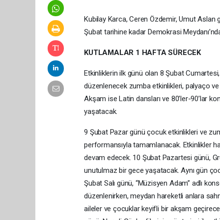
Kubilay Karca, Ceren Özdemir, Umut Aslan gibi
Şubat tarihine kadar Demokrasi Meydanı’nda 
KUTLAMALAR 1 HAFTA SÜRECEK
Etkinliklerin ilk günü olan 8 Şubat Cumartes
düzenlenecek zumba etkinlikleri, palyaço ve s
Akşam ise Latin dansları ve 80’ler-90’lar k
yaşatacak.
9 Şubat Pazar günü çocuk etkinlikleri ve zumba
performansıyla tamamlanacak. Etkinlikler ha
devam edecek. 10 Şubat Pazartesi günü, Gru
unutulmaz bir gece yaşatacak. Aynı gün çoc
Şubat Salı günü, “Müzisyen Adam” adlı konse
düzenlenirken, meydan hareketli anlara sah
aileler ve çocuklar keyifli bir akşam geçire