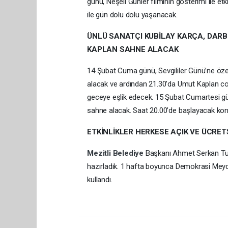
günü, Neşeli Günler filminin gösterimi ile et
ile gün dolu dolu yaşanacak.
ÜNLÜ SANATÇI KUBİLAY KARÇA, DARB
KAPLAN SAHNE ALACAK
14 Şubat Cuma günü, Sevgililer Günü’ne öz
alacak ve ardından 21.30’da Umut Kaplan coş
geceye eşlik edecek. 15 Şubat Cumartesi günü
sahne alacak. Saat 20.00’de başlayacak ko
ETKİNLİKLER HERKESE AÇIK VE ÜCRE
Mezitli
Belediye
Başkanı Ahmet Serkan Tu
hazırladık. 1 hafta boyunca Demokrasi Meydan
kullandı.