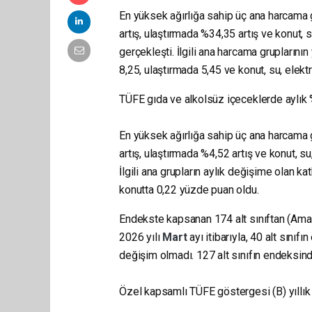
En yüksek ağırlığa sahip üç ana harcama 
artış, ulaştırmada %34,35 artış ve konut, s
gerçekleşti. İlgili ana harcama gruplarının
8,25, ulaştırmada 5,45 ve konut, su, elekt
TÜFE gıda ve alkolsüz içeceklerde aylık %
En yüksek ağırlığa sahip üç ana harcama 
artış, ulaştırmada %4,52 artış ve konut, su
İlgili ana grupların aylık değişime olan k
konutta 0,22 yüzde puan oldu.
Endekste kapsanan 174 alt sınıftan (Am
2026 yılı
Mart
ayı itibarıyla, 40 alt sını
değişim olmadı. 127 alt sınıfın endeksinde
Özel kapsamlı TÜFE göstergesi (B) yıllık %