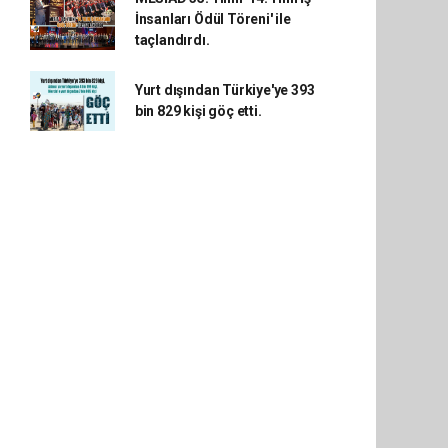
İnsanları Ödül Töreni' ile
taçlandırdı.
Yurt dışından Türkiye'ye 393
bin 829 kişi göç etti.