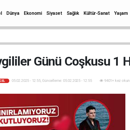
l
Dünya
Ekonomi
Siyaset
Sağlık
Kültür-Sanat
Yaşam
vgililer Günü Coşkusu 1 
05.02.2025 - 12:55, Güncelleme: 05.02.2025 - 12:55
9401+ kez okun
CEL