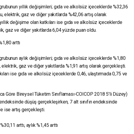
grubunun yıllık değişimleri; gıda ve alkolsüz içeceklerde %32,36
u, elektrik, gaz ve diğer yakıtlarda %42,06 artış olarak
 yıllık değişime olan katkıları ise gıda ve alkolsüz içeceklerde
rik, gaz ve diğer yakıtlarda 6,04 yüzde puan oldu.
1,80 arttı
grubunun aylık değişimleri; gıda ve alkolsüz içeceklerde %1,80
, elektrik, gaz ve diğer yakıtlarda %1,91 artış olarak gerçekleşti.
atkıları ise gıda ve alkolsüz içeceklerde 0,46, ulaştırmada 0,75 ve
aca Göre Bireysel Tüketim Sınıflaması-COICOP 2018 5'li Düzey)
fın endeksinde düşüş gerçekleşirken, 7 alt sınıfın endeksinde
 ise artış gerçekleşti.
30,11 arttı, aylık %1,45 arttı