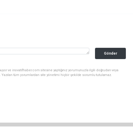
Gönder
uyor ve inovatifhaber.com sitesine yaptığınız yorumunuzla ilgili doğrudan veya
. Yazılan tüm yorumlardan site yönetimi hiçbir şekilde sorumlu tutulamaz.