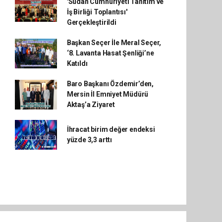
'Sudan Cumhuriyeti Tanıtım ve
İş Birliği Toplantısı'
Gerçekleştirildi
Başkan Seçer İle Meral Seçer,
‘8. Lavanta Hasat Şenliği’ne
Katıldı
Baro Başkanı Özdemir’den,
Mersin İl Emniyet Müdürü
Aktaş’a Ziyaret
İhracat birim değer endeksi
yüzde 3,3 arttı