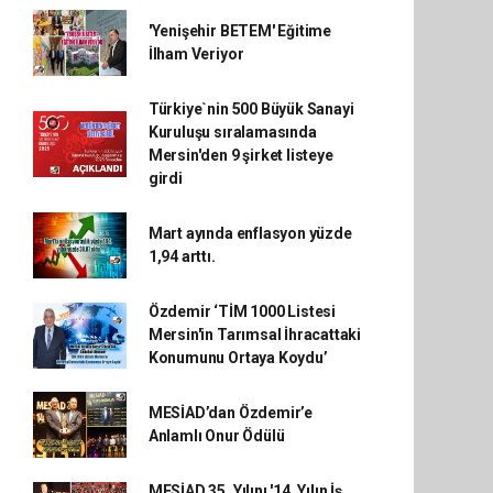
'Yenişehir BETEM' Eğitime
İlham Veriyor
Türkiye`nin 500 Büyük Sanayi
Kuruluşu sıralamasında
Mersin'den 9 şirket listeye
girdi
Mart ayında enflasyon yüzde
1,94 arttı.
Özdemir ‘TİM 1000 Listesi
Mersin'in Tarımsal İhracattaki
Konumunu Ortaya Koydu’
MESİAD’dan Özdemir’e
Anlamlı Onur Ödülü
MESİAD 35. Yılını '14. Yılın İş