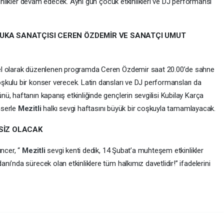
kinlikler devam edecek. Aynı gün çocuk etkinlikleri ve DJ performansı
UKA SANATÇISI CEREN ÖZDEMİR VE SANATÇI UMUT
el olarak düzenlenen programda Ceren Özdemir saat 20.00’de sahne
kulu bir konser verecek. Latin dansları ve DJ performansları da
, haftanın kapanış etkinliğinde gençlerin sevgilisi Kubilay Karça
nserle
Mezitli
halkı sevgi haftasını büyük bir coşkuyla tamamlayacak.
TSİZ OLACAK
ncer, “
Mezitli
sevgi kenti dedik, 14 Şubat’a muhteşem etkinlikler
ı’nda sürecek olan etkinliklere tüm halkımız davetlidir!” ifadelerini