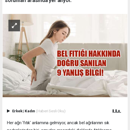
sorunları arasında yer alıyor.
Erkek
|
Kadın
(Haberi Sesli Oku)
Her ağrı ‘fıtık’ anlamına gelmiyor, ancak bel ağrılarının sık