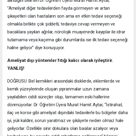
alındığını belirten Dr. Öğretim Üyesi Murat Hamit Aytar,
”Ameliyat diğer tedavilerden fayda görmeyen ve artan
şikayetleri olan hastaların son ama en etkin tedavi seçeneği
olmakla birlikte çok şiddetli, tedaviye cevap vermeyen ve
bacaklara yayılan ağrılar, nörolojik muayenede kayıplar ile idrar
tutamama veya kaçırma gibi durumlarda ise ilk tedavi seçeneği
haline geliyor” diye konuşuyor.
Ameliyat dışı yöntemler fıtığı kalıcı olarak iyileştirir.
YANLIŞ!
DOĞRUSU: Bel kemikleri arasındaki disklerde, eklemlerde ve
kemik yüzeylerinde oluşan yıpranmalar uzun zamana
yayılabilen ciddi süreçler olup, tamamen eski hallerine
dönmüyorlar. Dr. Öğretim Üyesi Murat Hamit Aytar, “İstirahat,
ilaç ve korse gibi ameliyat dışındaki tedavilerle bu bölgeler daha
iyi, yük kaldırır, sorun yaratmaz ve şikâyete neden olmaz hale
geliyorlar. Özellikle sinir dokulara olan basılar azalıyor veya