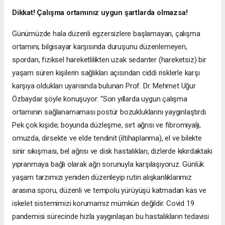
Dikkat! Çalışma ortamınız uygun şartlarda olmazsa!
Günümüzde hala düzenli egzersizlere başlamayan, çalışma
ortamını, bilgisayar karşısında duruşunu düzenlemeyen,
spordan, fiziksel hareketlilikten uzak sedanter (hareketsiz) bir
yaşam süren kişilerin sağlıkları açısından ciddi risklerle karşı
karşıya oldukları uyarısında bulunan Prof. Dr. Mehmet Uğur
Özbaydar şöyle konuşuyor: “Son yıllarda uygun çalışma
ortamının sağlanamaması postür bozukluklarını yaygınlaştırdı.
Pek çok kişide; boyunda düzleşme, sırt ağrısı ve fibromiyalji,
omuzda, dirsekte ve elde tendinit (iltihaplanma), el ve bilekte
sinir sıkışması, bel ağrısı ve disk hastalıkları, dizlerde kıkırdaktaki
yıpranmaya bağlı olarak ağrı sorunuyla karşılaşıyoruz. Günlük
yaşam tarzımızı yeniden düzenleyip rutin alışkanlıklarımız
arasına sporu, düzenli ve tempolu yürüyüşü katmadan kas ve
iskelet sistemimizi korumamız mümkün değildir. Covid 19
pandemisi sürecinde hızla yaygınlaşan bu hastalıkların tedavisi