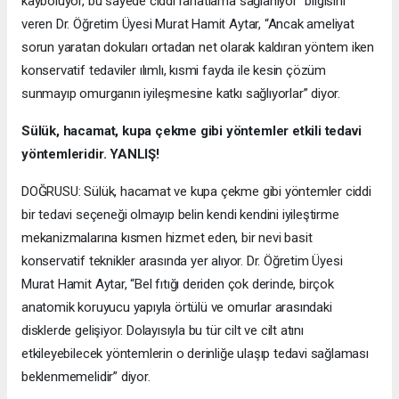
kayboluyor, bu sayede ciddi rahatlama sağlanıyor” bilgisini
veren Dr. Öğretim Üyesi Murat Hamit Aytar, “Ancak ameliyat
sorun yaratan dokuları ortadan net olarak kaldıran yöntem iken
konservatif tedaviler ılımlı, kısmi fayda ile kesin çözüm
sunmayıp omurganın iyileşmesine katkı sağlıyorlar” diyor.
Sülük, hacamat, kupa çekme gibi yöntemler etkili tedavi
yöntemleridir. YANLIŞ!
DOĞRUSU: Sülük, hacamat ve kupa çekme gibi yöntemler ciddi
bir tedavi seçeneği olmayıp belin kendi kendini iyileştirme
mekanizmalarına kısmen hizmet eden, bir nevi basit
konservatif teknikler arasında yer alıyor. Dr. Öğretim Üyesi
Murat Hamit Aytar, “Bel fıtığı deriden çok derinde, birçok
anatomik koruyucu yapıyla örtülü ve omurlar arasındaki
disklerde gelişiyor. Dolayısıyla bu tür cilt ve cilt atını
etkileyebilecek yöntemlerin o derinliğe ulaşıp tedavi sağlaması
beklenmemelidir” diyor.