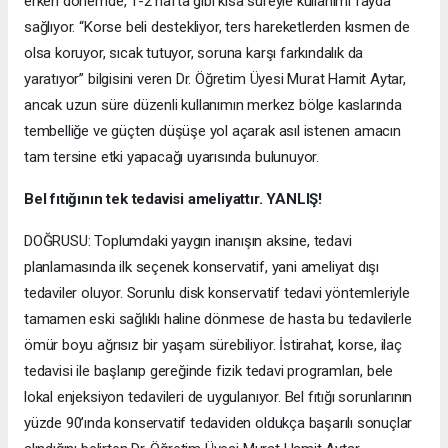
erken dönemde, 1-2 hafta gibi kısa süreyle kullanımı fayda
sağlıyor. “Korse beli destekliyor, ters hareketlerden kısmen de
olsa koruyor, sıcak tutuyor, soruna karşı farkındalık da
yaratıyor” bilgisini veren Dr. Öğretim Üyesi Murat Hamit Aytar,
ancak uzun süre düzenli kullanımın merkez bölge kaslarında
tembelliğe ve güçten düşüşe yol açarak asıl istenen amacın
tam tersine etki yapacağı uyarısında bulunuyor.
Bel fıtığının tek tedavisi ameliyattır. YANLIŞ!
DOĞRUSU: Toplumdaki yaygın inanışın aksine, tedavi
planlamasında ilk seçenek konservatif, yani ameliyat dışı
tedaviler oluyor. Sorunlu disk konservatif tedavi yöntemleriyle
tamamen eski sağlıklı haline dönmese de hasta bu tedavilerle
ömür boyu ağrısız bir yaşam sürebiliyor. İstirahat, korse, ilaç
tedavisi ile başlanıp gereğinde fizik tedavi programları, bele
lokal enjeksiyon tedavileri de uygulanıyor. Bel fıtığı sorunlarının
yüzde 90’ında konservatif tedaviden oldukça başarılı sonuçlar