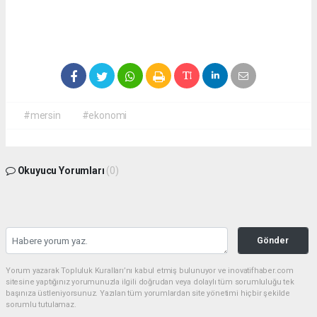
#mersin
#ekonomi
Okuyucu Yorumları
(0)
Gönder
Yorum yazarak Topluluk Kuralları’nı kabul etmiş bulunuyor ve inovatifhaber.com
sitesine yaptığınız yorumunuzla ilgili doğrudan veya dolaylı tüm sorumluluğu tek
başınıza üstleniyorsunuz. Yazılan tüm yorumlardan site yönetimi hiçbir şekilde
sorumlu tutulamaz.