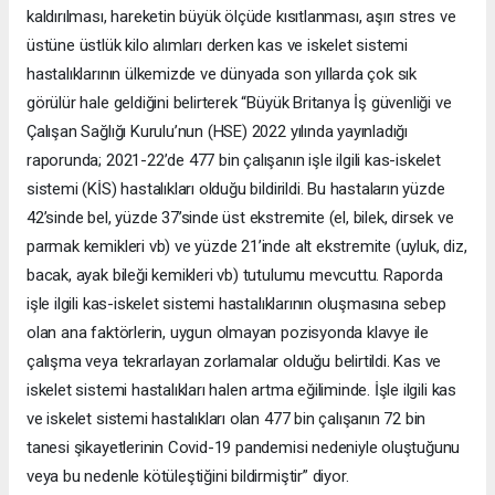
kaldırılması, hareketin büyük ölçüde kısıtlanması, aşırı stres ve
üstüne üstlük kilo alımları derken kas ve iskelet sistemi
hastalıklarının ülkemizde ve dünyada son yıllarda çok sık
görülür hale geldiğini belirterek “Büyük Britanya İş güvenliği ve
Çalışan Sağlığı Kurulu’nun (HSE) 2022 yılında yayınladığı
raporunda; 2021-22’de 477 bin çalışanın işle ilgili kas-iskelet
sistemi (KİS) hastalıkları olduğu bildirildi. Bu hastaların yüzde
42’sinde bel, yüzde 37’sinde üst ekstremite (el, bilek, dirsek ve
parmak kemikleri vb) ve yüzde 21’inde alt ekstremite (uyluk, diz,
bacak, ayak bileği kemikleri vb) tutulumu mevcuttu. Raporda
işle ilgili kas-iskelet sistemi hastalıklarının oluşmasına sebep
olan ana faktörlerin, uygun olmayan pozisyonda klavye ile
çalışma veya tekrarlayan zorlamalar olduğu belirtildi. Kas ve
iskelet sistemi hastalıkları halen artma eğiliminde. İşle ilgili kas
ve iskelet sistemi hastalıkları olan 477 bin çalışanın 72 bin
tanesi şikayetlerinin Covid-19 pandemisi nedeniyle oluştuğunu
veya bu nedenle kötüleştiğini bildirmiştir” diyor.