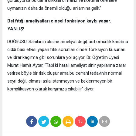
görülüyorsa bu daha dikkatli olmanız ve koruma önerilere
uymanızın daha da önemli olduğu anlamına gelir.”
Bel fıtığı ameliyatları cinsel fonksiyon kaybı yapar.
YANLIŞ!
DOĞRUSU: Sanılanın aksine ameliyat değil, asıl omurilik kanalına
ciddi bası etkisi yapan fıtık sorunları cinsel fonksiyon kusurları
ve idrar kaçırma gibi sorunlara yol açıyor. Dr. Öğretim Üyesi
Murat Hamit Aytar, “Tabi ki hatalı ameliyat sinir yapılarına zarar
verirse böyle bir risk oluşur ama bu cerrahi tedavinin normal
seyri değil, olması asla istenmeyen ve beklenmeyen bir
komplikasyon olarak karşımıza çıkabilir” diyor.