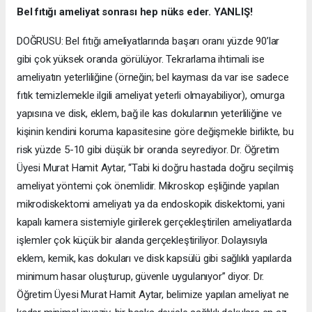
Bel fıtığı ameliyat sonrası hep nüks eder. YANLIŞ!
DOĞRUSU: Bel fıtığı ameliyatlarında başarı oranı yüzde 90’lar
gibi çok yüksek oranda görülüyor. Tekrarlama ihtimali ise
ameliyatın yeterliliğine (örneğin; bel kayması da var ise sadece
fıtık temizlemekle ilgili ameliyat yeterli olmayabiliyor), omurga
yapısına ve disk, eklem, bağ ile kas dokularının yeterliliğine ve
kişinin kendini koruma kapasitesine göre değişmekle birlikte, bu
risk yüzde 5-10 gibi düşük bir oranda seyrediyor. Dr. Öğretim
Üyesi Murat Hamit Aytar, “Tabi ki doğru hastada doğru seçilmiş
ameliyat yöntemi çok önemlidir. Mikroskop eşliğinde yapılan
mikrodiskektomi ameliyatı ya da endoskopik diskektomi, yani
kapalı kamera sistemiyle girilerek gerçekleştirilen ameliyatlarda
işlemler çok küçük bir alanda gerçekleştiriliyor. Dolayısıyla
eklem, kemik, kas dokuları ve disk kapsülü gibi sağlıklı yapılarda
minimum hasar oluşturup, güvenle uygulanıyor” diyor. Dr.
Öğretim Üyesi Murat Hamit Aytar, belimize yapılan ameliyat ne