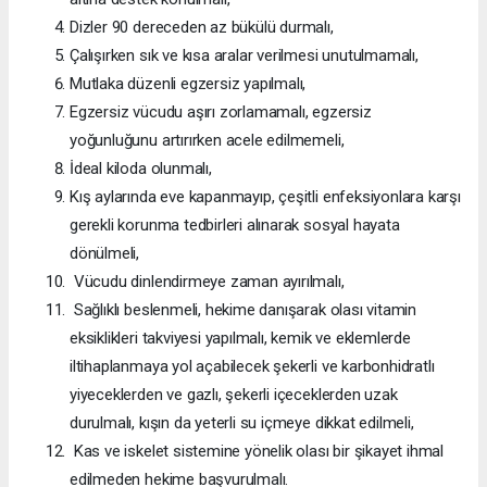
Dizler 90 dereceden az bükülü durmalı,
Çalışırken sık ve kısa aralar verilmesi unutulmamalı,
Mutlaka düzenli egzersiz yapılmalı,
Egzersiz vücudu aşırı zorlamamalı, egzersiz
yoğunluğunu artırırken acele edilmemeli,
İdeal kiloda olunmalı,
Kış aylarında eve kapanmayıp, çeşitli enfeksiyonlara karşı
gerekli korunma tedbirleri alınarak sosyal hayata
dönülmeli,
Vücudu dinlendirmeye zaman ayırılmalı,
Sağlıklı beslenmeli, hekime danışarak olası vitamin
eksiklikleri takviyesi yapılmalı, kemik ve eklemlerde
iltihaplanmaya yol açabilecek şekerli ve karbonhidratlı
yiyeceklerden ve gazlı, şekerli içeceklerden uzak
durulmalı, kışın da yeterli su içmeye dikkat edilmeli,
Kas ve iskelet sistemine yönelik olası bir şikayet ihmal
edilmeden hekime başvurulmalı.