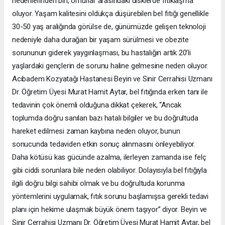
nedenlerinden biri, omurlar arasındaki disklerde fıtıklaşma
oluyor. Yaşam kalitesini oldukça düşürebilen bel fıtığı genellikle
30-50 yaş aralığında görülse de, günümüzde gelişen teknoloji
nedeniyle daha durağan bir yaşam sürülmesi ve obezite
sorununun giderek yaygınlaşması, bu hastalığın artık 20’li
yaşlardaki gençlerin de sorunu haline gelmesine neden oluyor.
Acıbadem Kozyatağı Hastanesi Beyin ve Sinir Cerrahisi Uzmanı
Dr. Öğretim Üyesi Murat Hamit Aytar, bel fıtığında erken tanı ile
tedavinin çok önemli olduğuna dikkat çekerek, “Ancak
toplumda doğru sanılan bazı hatalı bilgiler ve bu doğrultuda
hareket edilmesi zaman kaybına neden oluyor, bunun
sonucunda tedaviden etkin sonuç alınmasını önleyebiliyor.
Daha kötüsü kas gücünde azalma, ilerleyen zamanda ise felç
gibi ciddi sorunlara bile neden olabiliyor. Dolayısıyla bel fıtığıyla
ilgili doğru bilgi sahibi olmak ve bu doğrultuda korunma
yöntemlerini uygulamak, fıtık sorunu başlamışsa gerekli tedavi
planı için hekime ulaşmak büyük önem taşıyor” diyor. Beyin ve
Sinir Cerrahisi Uzmanı Dr. Öğretim Üyesi Murat Hamit Aytar, bel