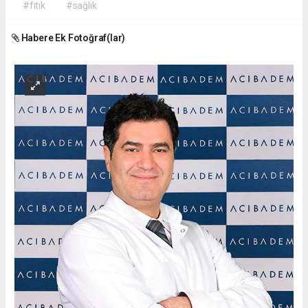
#fıtık
#sağlık
Habere Ek Fotoğraf(lar)