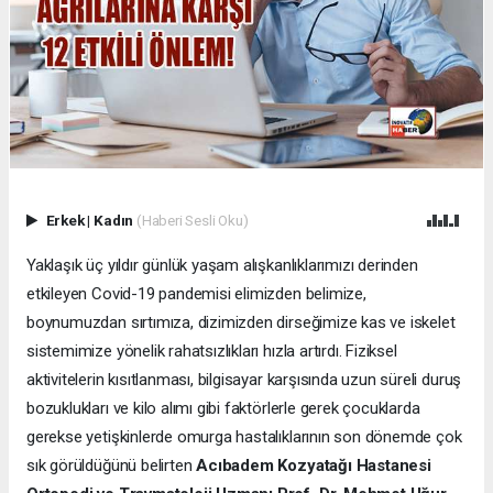
Erkek
|
Kadın
(Haberi Sesli Oku)
Yaklaşık üç yıldır günlük yaşam alışkanlıklarımızı derinden
etkileyen Covid-19 pandemisi elimizden belimize,
boynumuzdan sırtımıza, dizimizden dirseğimize kas ve iskelet
sistemimize yönelik rahatsızlıkları hızla artırdı. Fiziksel
aktivitelerin kısıtlanması, bilgisayar karşısında uzun süreli duruş
bozuklukları ve kilo alımı gibi faktörlerle gerek çocuklarda
gerekse yetişkinlerde omurga hastalıklarının son dönemde çok
sık görüldüğünü belirten
Acıbadem Kozyatağı Hastanesi