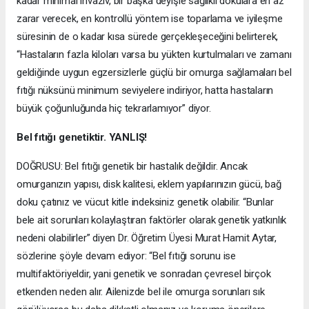
kadar minimal invaziv, bir başka deyişle sağlıklı dokulara en az
zarar verecek, en kontrollü yöntem ise toparlama ve iyileşme
süresinin de o kadar kısa sürede gerçekleşeceğini belirterek,
“Hastaların fazla kiloları varsa bu yükten kurtulmaları ve zamanı
geldiğinde uygun egzersizlerle güçlü bir omurga sağlamaları bel
fıtığı nüksünü minimum seviyelere indiriyor, hatta hastaların
büyük çoğunluğunda hiç tekrarlamıyor” diyor.
Bel fıtığı genetiktir. YANLIŞ!
DOĞRUSU: Bel fıtığı genetik bir hastalık değildir. Ancak
omurganızın yapısı, disk kalitesi, eklem yapılarınızın gücü, bağ
doku çatınız ve vücut kitle indeksiniz genetik olabilir. “Bunlar
bele ait sorunları kolaylaştıran faktörler olarak genetik yatkınlık
nedeni olabilirler” diyen Dr. Öğretim Üyesi Murat Hamit Aytar,
sözlerine şöyle devam ediyor: “Bel fıtığı sorunu ise
multifaktöriyeldir, yani genetik ve sonradan çevresel birçok
etkenden neden alır. Ailenizde bel ile omurga sorunları sık