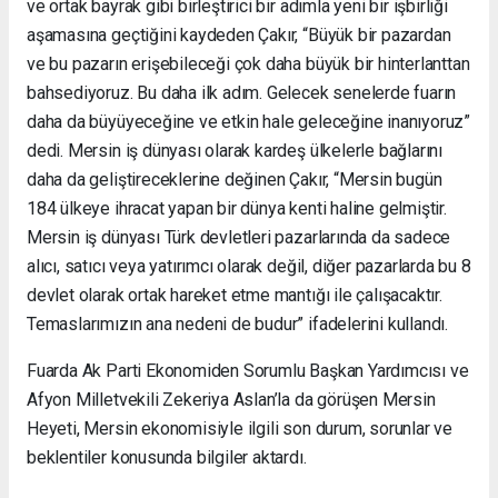
ve ortak bayrak gibi birleştirici bir adımla yeni bir işbirliği
aşamasına geçtiğini kaydeden Çakır, “Büyük bir pazardan
ve bu pazarın erişebileceği çok daha büyük bir hinterlanttan
bahsediyoruz. Bu daha ilk adım. Gelecek senelerde fuarın
daha da büyüyeceğine ve etkin hale geleceğine inanıyoruz”
dedi. Mersin iş dünyası olarak kardeş ülkelerle bağlarını
daha da geliştireceklerine değinen Çakır, “Mersin bugün
184 ülkeye ihracat yapan bir dünya kenti haline gelmiştir.
Mersin iş dünyası Türk devletleri pazarlarında da sadece
alıcı, satıcı veya yatırımcı olarak değil, diğer pazarlarda bu 8
devlet olarak ortak hareket etme mantığı ile çalışacaktır.
Temaslarımızın ana nedeni de budur” ifadelerini kullandı.
Fuarda Ak Parti Ekonomiden Sorumlu Başkan Yardımcısı ve
Afyon Milletvekili Zekeriya Aslan’la da görüşen Mersin
Heyeti, Mersin ekonomisiyle ilgili son durum, sorunlar ve
beklentiler konusunda bilgiler aktardı.