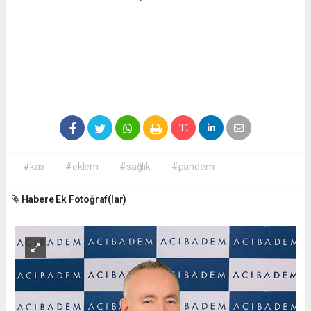
#kas
#eklem
#sağlık
#pandemi
Habere Ek Fotoğraf(lar)