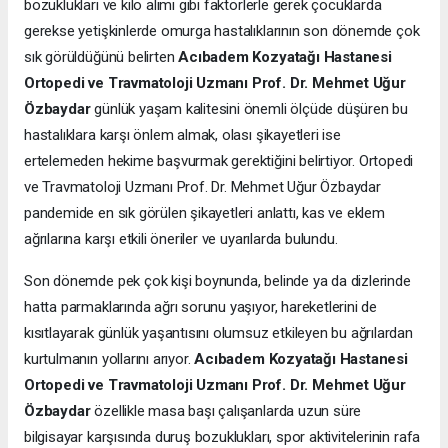
bozuklukları ve kilo alımı gibi faktörlerle gerek çocuklarda
gerekse yetişkinlerde omurga hastalıklarının son dönemde çok
sık görüldüğünü belirten
Acıbadem Kozyatağı Hastanesi
Ortopedi ve Travmatoloji Uzmanı Prof. Dr. Mehmet Uğur
Özbaydar
günlük yaşam kalitesini önemli ölçüde düşüren bu
hastalıklara karşı önlem almak, olası şikayetleri ise
ertelemeden hekime başvurmak gerektiğini belirtiyor. Ortopedi
ve Travmatoloji Uzmanı Prof. Dr. Mehmet Uğur Özbaydar
pandemide en sık görülen şikayetleri anlattı, kas ve eklem
ağrılarına karşı etkili öneriler ve uyarılarda bulundu.
Son dönemde pek çok kişi boynunda, belinde ya da dizlerinde
hatta parmaklarında ağrı sorunu yaşıyor, hareketlerini de
kısıtlayarak günlük yaşantısını olumsuz etkileyen bu ağrılardan
kurtulmanın yollarını arıyor.
Acıbadem Kozyatağı Hastanesi
Ortopedi ve Travmatoloji Uzmanı Prof. Dr. Mehmet Uğur
Özbaydar
özellikle masa başı çalışanlarda uzun süre
bilgisayar karşısında duruş bozuklukları, spor aktivitelerinin rafa