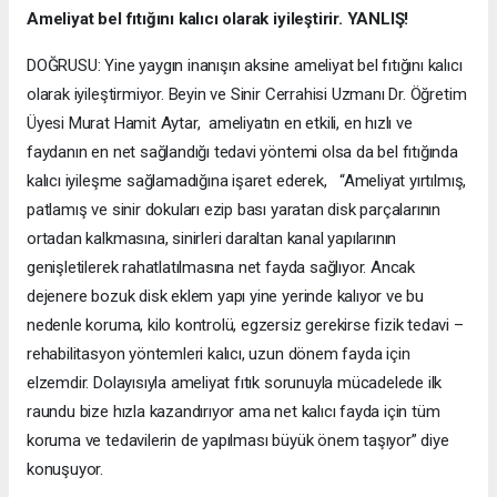
Ameliyat bel fıtığını kalıcı olarak iyileştirir. YANLIŞ!
DOĞRUSU: Yine yaygın inanışın aksine ameliyat bel fıtığını kalıcı
olarak iyileştirmiyor. Beyin ve Sinir Cerrahisi Uzmanı Dr. Öğretim
Üyesi Murat Hamit Aytar, ameliyatın en etkili, en hızlı ve
faydanın en net sağlandığı tedavi yöntemi olsa da bel fıtığında
kalıcı iyileşme sağlamadığına işaret ederek, “Ameliyat yırtılmış,
patlamış ve sinir dokuları ezip bası yaratan disk parçalarının
ortadan kalkmasına, sinirleri daraltan kanal yapılarının
genişletilerek rahatlatılmasına net fayda sağlıyor. Ancak
dejenere bozuk disk eklem yapı yine yerinde kalıyor ve bu
nedenle koruma, kilo kontrolü, egzersiz gerekirse fizik tedavi –
rehabilitasyon yöntemleri kalıcı, uzun dönem fayda için
elzemdir. Dolayısıyla ameliyat fıtık sorunuyla mücadelede ilk
raundu bize hızla kazandırıyor ama net kalıcı fayda için tüm
koruma ve tedavilerin de yapılması büyük önem taşıyor” diye
konuşuyor.