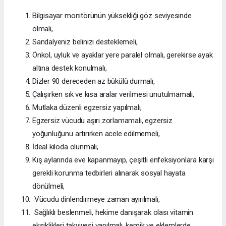
Bilgisayar monitörünün yüksekliği göz seviyesinde
olmalı,
Sandalyeniz belinizi desteklemeli,
Önkol, uyluk ve ayaklar yere paralel olmalı, gerekirse ayak
altına destek konulmalı,
Dizler 90 dereceden az bükülü durmalı,
Çalışırken sık ve kısa aralar verilmesi unutulmamalı,
Mutlaka düzenli egzersiz yapılmalı,
Egzersiz vücudu aşırı zorlamamalı, egzersiz
yoğunluğunu artırırken acele edilmemeli,
İdeal kiloda olunmalı,
Kış aylarında eve kapanmayıp, çeşitli enfeksiyonlara karşı
gerekli korunma tedbirleri alınarak sosyal hayata
dönülmeli,
Vücudu dinlendirmeye zaman ayırılmalı,
Sağlıklı beslenmeli, hekime danışarak olası vitamin
eksiklikleri takviyesi yapılmalı, kemik ve eklemlerde