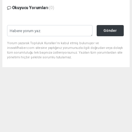
Okuyucu Yorumları
(0)
Gönder
Yorum yazarak Topluluk Kuralları’nı kabul etmiş bulunuyor ve
inovatifhaber.com sitesine yaptığınız yorumunuzla ilgili doğrudan veya dolaylı
tüm sorumluluğu tek başınıza üstleniyorsunuz. Yazılan tüm yorumlardan site
yönetimi hiçbir şekilde sorumlu tutulamaz.