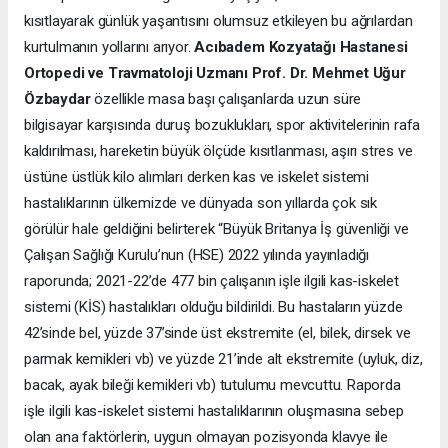
kısıtlayarak günlük yaşantısını olumsuz etkileyen bu ağrılardan
kurtulmanın yollarını arıyor.
Acıbadem Kozyatağı Hastanesi
Ortopedi ve Travmatoloji Uzmanı Prof. Dr. Mehmet Uğur
Özbaydar
özellikle masa başı çalışanlarda uzun süre
bilgisayar karşısında duruş bozuklukları, spor aktivitelerinin rafa
kaldırılması, hareketin büyük ölçüde kısıtlanması, aşırı stres ve
üstüne üstlük kilo alımları derken kas ve iskelet sistemi
hastalıklarının ülkemizde ve dünyada son yıllarda çok sık
görülür hale geldiğini belirterek “Büyük Britanya İş güvenliği ve
Çalışan Sağlığı Kurulu’nun (HSE) 2022 yılında yayınladığı
raporunda; 2021-22’de 477 bin çalışanın işle ilgili kas-iskelet
sistemi (KİS) hastalıkları olduğu bildirildi. Bu hastaların yüzde
42’sinde bel, yüzde 37’sinde üst ekstremite (el, bilek, dirsek ve
parmak kemikleri vb) ve yüzde 21’inde alt ekstremite (uyluk, diz,
bacak, ayak bileği kemikleri vb) tutulumu mevcuttu. Raporda
işle ilgili kas-iskelet sistemi hastalıklarının oluşmasına sebep
olan ana faktörlerin, uygun olmayan pozisyonda klavye ile