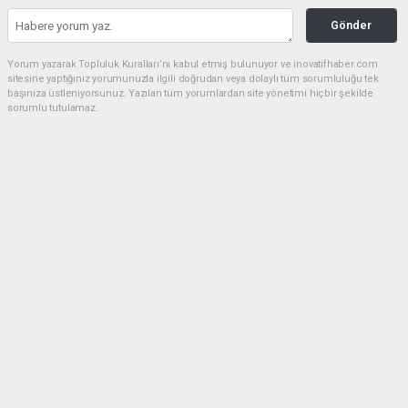
Gönder
Yorum yazarak Topluluk Kuralları’nı kabul etmiş bulunuyor ve inovatifhaber.com
sitesine yaptığınız yorumunuzla ilgili doğrudan veya dolaylı tüm sorumluluğu tek
başınıza üstleniyorsunuz. Yazılan tüm yorumlardan site yönetimi hiçbir şekilde
sorumlu tutulamaz.