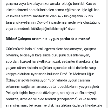
çalışma veya tekrarlayan zorlamalar olduğu belirtildi. Kas ve
iskelet sistemi hastalıkları halen artma eğiliminde. İşle ilgili kas
ve iskelet sistemi hastalıkları olan 477 bin çalışanın 72 bin
tanesi şikayetlerinin Covid-19 pandemisi nedeniyle oluştuğunu
veya bu nedenle kötüleştiğini bildirmiştir” diyor.
Dikkat! Çalışma ortamınız uygun şartlarda olmazsa!
Günümüzde hala düzenli egzersizlere başlamayan, çalışma
ortamını, bilgisayar karşısında duruşunu düzenlemeyen,
spordan, fiziksel hareketlilikten uzak sedanter (hareketsiz) bir
yaşam süren kişilerin sağlıkları açısından ciddi risklerle karşı
karşıya oldukları uyarısında bulunan Prof. Dr. Mehmet Uğur
Özbaydar şöyle konuşuyor: “Son yıllarda uygun çalışma
ortamının sağlanamaması postür bozukluklarını yaygınlaştırdı.
Pek çok kişide; boyunda düzleşme, sırt ağrısı ve fibromiyalji,
omuzda, dirsekte ve elde tendinit (iltihaplanma), el ve bilekte
sinir sıkışması, bel ağrısı ve disk hastalıkları, dizlerde kıkırdaktaki