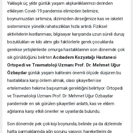
Yaklaşık üç yıldır günlük yaşam alışkanlıklarımızı derinden
etkileyen Covid-19 pandemisi elimizden belimize,
boynumuzdan sırtımıza, dizimizden dirseğimize kas ve iskelet
sistemimize yönelik rahatsızlıkları hızla artırdı. Fiziksel
aktivitelerin kısıtlanması, bilgisayar karşısında uzun süreli duruş
bozuklukları ve kilo alımı gibi faktörlerle gerek çocuklarda
gerekse yetişkinlerde omurga hastalıklarının son dönemde çok
sık görüldüğünü belirten
Acıbadem Kozyatağı Hastanesi
Ortopedi ve Travmatoloji Uzmanı Prof. Dr. Mehmet Uğur
Özbaydar
günlük yaşam kalitesini önemli ölçüde düşüren bu
hastalıklara karşı önlem almak, olası şikayetleri ise
ertelemeden hekime başvurmak gerektiğini belirtiyor. Ortopedi
ve Travmatoloji Uzmanı Prof. Dr. Mehmet Uğur Özbaydar
pandemide en sık görülen şikayetleri anlattı, kas ve eklem
ağrılarına karşı etkili öneriler ve uyarılarda bulundu.
Son dönemde pek çok kişi boynunda, belinde ya da dizlerinde
hatta parmaklarında ağrı sorunu yaşıyor, hareketlerini de