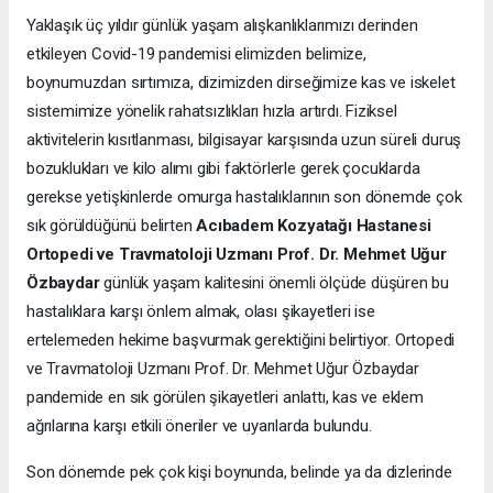
Yaklaşık üç yıldır günlük yaşam alışkanlıklarımızı derinden
etkileyen Covid-19 pandemisi elimizden belimize,
boynumuzdan sırtımıza, dizimizden dirseğimize kas ve iskelet
sistemimize yönelik rahatsızlıkları hızla artırdı. Fiziksel
aktivitelerin kısıtlanması, bilgisayar karşısında uzun süreli duruş
bozuklukları ve kilo alımı gibi faktörlerle gerek çocuklarda
gerekse yetişkinlerde omurga hastalıklarının son dönemde çok
sık görüldüğünü belirten
Acıbadem Kozyatağı Hastanesi
Ortopedi ve Travmatoloji Uzmanı Prof. Dr. Mehmet Uğur
Özbaydar
günlük yaşam kalitesini önemli ölçüde düşüren bu
hastalıklara karşı önlem almak, olası şikayetleri ise
ertelemeden hekime başvurmak gerektiğini belirtiyor. Ortopedi
ve Travmatoloji Uzmanı Prof. Dr. Mehmet Uğur Özbaydar
pandemide en sık görülen şikayetleri anlattı, kas ve eklem
ağrılarına karşı etkili öneriler ve uyarılarda bulundu.
Son dönemde pek çok kişi boynunda, belinde ya da dizlerinde