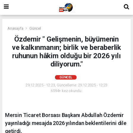
Anasayfa
Güncel
Özdemir " Gelişmenin, büyümenin
ve kalkınmanın; birlik ve beraberlik
ruhunun hâkim olduğu bir 2026 yılı
diliyorum."
GÜNCEL
29.12.2025 - 12:23, Güncelleme: 29.12.2025 - 12:23
6594+ kez okundu.
Mersin Ticaret Borsası Başkanı Abdullah Özdemir
yayınladığı mesajda 2026 yılından beklentilerini dile
getirdi.