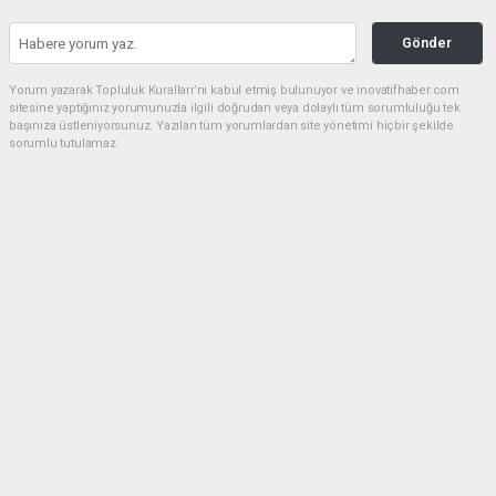
Gönder
Yorum yazarak Topluluk Kuralları’nı kabul etmiş bulunuyor ve inovatifhaber.com
sitesine yaptığınız yorumunuzla ilgili doğrudan veya dolaylı tüm sorumluluğu tek
başınıza üstleniyorsunuz. Yazılan tüm yorumlardan site yönetimi hiçbir şekilde
sorumlu tutulamaz.