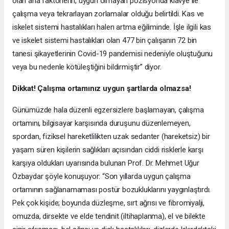
olan ana faktörlerin, uygun olmayan pozisyonda klavye ile
çalışma veya tekrarlayan zorlamalar olduğu belirtildi. Kas ve
iskelet sistemi hastalıkları halen artma eğiliminde. İşle ilgili kas
ve iskelet sistemi hastalıkları olan 477 bin çalışanın 72 bin
tanesi şikayetlerinin Covid-19 pandemisi nedeniyle oluştuğunu
veya bu nedenle kötüleştiğini bildirmiştir” diyor.
Dikkat! Çalışma ortamınız uygun şartlarda olmazsa!
Günümüzde hala düzenli egzersizlere başlamayan, çalışma
ortamını, bilgisayar karşısında duruşunu düzenlemeyen,
spordan, fiziksel hareketlilikten uzak sedanter (hareketsiz) bir
yaşam süren kişilerin sağlıkları açısından ciddi risklerle karşı
karşıya oldukları uyarısında bulunan Prof. Dr. Mehmet Uğur
Özbaydar şöyle konuşuyor: “Son yıllarda uygun çalışma
ortamının sağlanamaması postür bozukluklarını yaygınlaştırdı.
Pek çok kişide; boyunda düzleşme, sırt ağrısı ve fibromiyalji,
omuzda, dirsekte ve elde tendinit (iltihaplanma), el ve bilekte