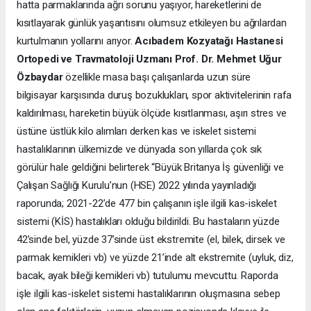
hatta parmaklarında ağrı sorunu yaşıyor, hareketlerini de
kısıtlayarak günlük yaşantısını olumsuz etkileyen bu ağrılardan
kurtulmanın yollarını arıyor.
Acıbadem Kozyatağı Hastanesi
Ortopedi ve Travmatoloji Uzmanı Prof. Dr. Mehmet Uğur
Özbaydar
özellikle masa başı çalışanlarda uzun süre
bilgisayar karşısında duruş bozuklukları, spor aktivitelerinin rafa
kaldırılması, hareketin büyük ölçüde kısıtlanması, aşırı stres ve
üstüne üstlük kilo alımları derken kas ve iskelet sistemi
hastalıklarının ülkemizde ve dünyada son yıllarda çok sık
görülür hale geldiğini belirterek “Büyük Britanya İş güvenliği ve
Çalışan Sağlığı Kurulu’nun (HSE) 2022 yılında yayınladığı
raporunda; 2021-22’de 477 bin çalışanın işle ilgili kas-iskelet
sistemi (KİS) hastalıkları olduğu bildirildi. Bu hastaların yüzde
42’sinde bel, yüzde 37’sinde üst ekstremite (el, bilek, dirsek ve
parmak kemikleri vb) ve yüzde 21’inde alt ekstremite (uyluk, diz,
bacak, ayak bileği kemikleri vb) tutulumu mevcuttu. Raporda
işle ilgili kas-iskelet sistemi hastalıklarının oluşmasına sebep