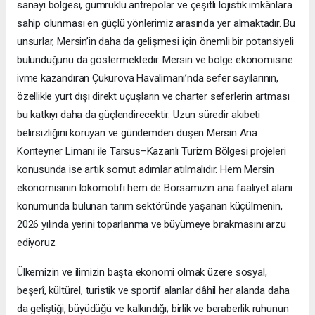
sanayi bölgesi, gümrüklü antrepolar ve çeşitli lojistik imkânlara
sahip olunması en güçlü yönlerimiz arasında yer almaktadır. Bu
unsurlar, Mersin’in daha da gelişmesi için önemli bir potansiyeli
bulunduğunu da göstermektedir. Mersin ve bölge ekonomisine
ivme kazandıran Çukurova Havalimanı’nda sefer sayılarının,
özellikle yurt dışı direkt uçuşların ve charter seferlerin artması
bu katkıyı daha da güçlendirecektir. Uzun süredir akıbeti
belirsizliğini koruyan ve gündemden düşen Mersin Ana
Konteyner Limanı ile Tarsus–Kazanlı Turizm Bölgesi projeleri
konusunda ise artık somut adımlar atılmalıdır. Hem Mersin
ekonomisinin lokomotifi hem de Borsamızın ana faaliyet alanı
konumunda bulunan tarım sektöründe yaşanan küçülmenin,
2026 yılında yerini toparlanma ve büyümeye bırakmasını arzu
ediyoruz.
Ülkemizin ve ilimizin başta ekonomi olmak üzere sosyal,
beşerî, kültürel, turistik ve sportif alanlar dâhil her alanda daha
da geliştiği, büyüdüğü ve kalkındığı; birlik ve beraberlik ruhunun