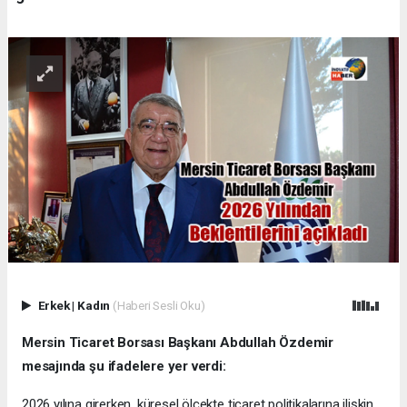
Erkek
|
Kadın
(Haberi Sesli Oku)
Mersin Ticaret Borsası Başkanı Abdullah Özdemir
mesajında şu ifadelere yer verdi:
2026 yılına girerken, küresel ölçekte ticaret politikalarına ilişkin