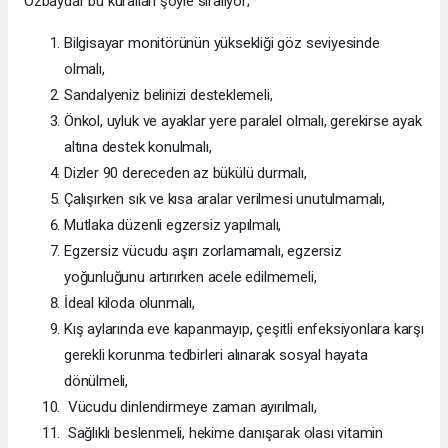
Özbaydar bu kuralları şöyle sıralıyor;
Bilgisayar monitörünün yüksekliği göz seviyesinde
olmalı,
Sandalyeniz belinizi desteklemeli,
Önkol, uyluk ve ayaklar yere paralel olmalı, gerekirse ayak
altına destek konulmalı,
Dizler 90 dereceden az bükülü durmalı,
Çalışırken sık ve kısa aralar verilmesi unutulmamalı,
Mutlaka düzenli egzersiz yapılmalı,
Egzersiz vücudu aşırı zorlamamalı, egzersiz
yoğunluğunu artırırken acele edilmemeli,
İdeal kiloda olunmalı,
Kış aylarında eve kapanmayıp, çeşitli enfeksiyonlara karşı
gerekli korunma tedbirleri alınarak sosyal hayata
dönülmeli,
Vücudu dinlendirmeye zaman ayırılmalı,
Sağlıklı beslenmeli, hekime danışarak olası vitamin