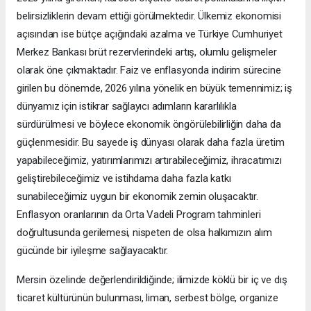
belirsizliklerin devam ettiği görülmektedir. Ülkemiz ekonomisi
açısından ise bütçe açığındaki azalma ve Türkiye Cumhuriyet
Merkez Bankası brüt rezervlerindeki artış, olumlu gelişmeler
olarak öne çıkmaktadır. Faiz ve enflasyonda indirim sürecine
girilen bu dönemde, 2026 yılına yönelik en büyük temennimiz; iş
dünyamız için istikrar sağlayıcı adımların kararlılıkla
sürdürülmesi ve böylece ekonomik öngörülebilirliğin daha da
güçlenmesidir. Bu sayede iş dünyası olarak daha fazla üretim
yapabileceğimiz, yatırımlarımızı artırabileceğimiz, ihracatımızı
geliştirebileceğimiz ve istihdama daha fazla katkı
sunabileceğimiz uygun bir ekonomik zemin oluşacaktır.
Enflasyon oranlarının da Orta Vadeli Program tahminleri
doğrultusunda gerilemesi, nispeten de olsa halkımızın alım
gücünde bir iyileşme sağlayacaktır.
Mersin özelinde değerlendirildiğinde; ilimizde köklü bir iç ve dış
ticaret kültürünün bulunması, liman, serbest bölge, organize