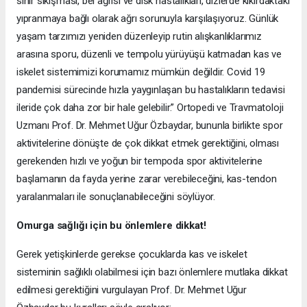
sinir sıkışması, bel ağrısı ve disk hastalıkları, dizlerde kıkırdaktaki
yıpranmaya bağlı olarak ağrı sorunuyla karşılaşıyoruz. Günlük
yaşam tarzımızı yeniden düzenleyip rutin alışkanlıklarımız
arasına sporu, düzenli ve tempolu yürüyüşü katmadan kas ve
iskelet sistemimizi korumamız mümkün değildir. Covid 19
pandemisi sürecinde hızla yaygınlaşan bu hastalıkların tedavisi
ileride çok daha zor bir hale gelebilir.” Ortopedi ve Travmatoloji
Uzmanı Prof. Dr. Mehmet Uğur Özbaydar, bununla birlikte spor
aktivitelerine dönüşte de çok dikkat etmek gerektiğini, olması
gerekenden hızlı ve yoğun bir tempoda spor aktivitelerine
başlamanın da fayda yerine zarar verebileceğini, kas-tendon
yaralanmaları ile sonuçlanabileceğini söylüyor.
Omurga sağlığı için bu önlemlere dikkat!
Gerek yetişkinlerde gerekse çocuklarda kas ve iskelet
sisteminin sağlıklı olabilmesi için bazı önlemlere mutlaka dikkat
edilmesi gerektiğini vurgulayan Prof. Dr. Mehmet Uğur