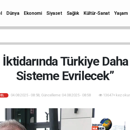
l
Dünya
Ekonomi
Siyaset
Sağlık
Kültür-Sanat
Yaşam
İktidarında Türkiye Daha 
Sisteme Evrilecek”
04.08.2025 - 08:58, Güncelleme: 04.08.2025 - 08:58
13647+ kez oku
EL