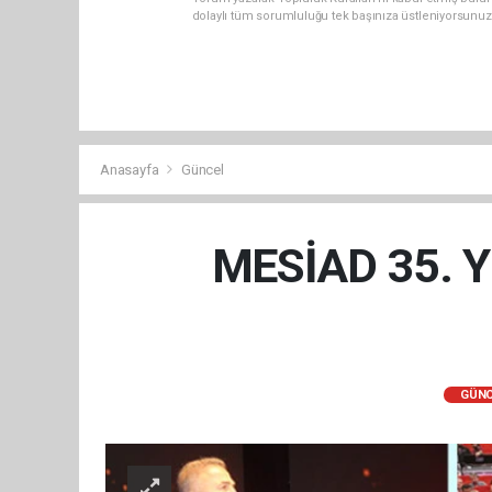
dolaylı tüm sorumluluğu tek başınıza üstleniyorsunuz
Anasayfa
Güncel
MESİAD 35. Yılı
GÜNC