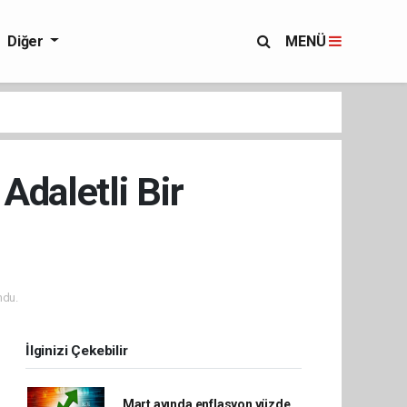
Diğer
MENÜ
Adaletli Bir
ndu.
İlginizi Çekebilir
Mart ayında enflasyon yüzde