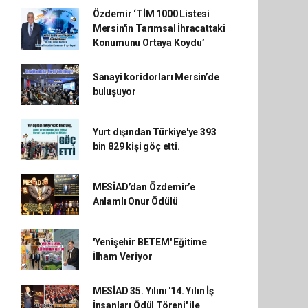
Özdemir ‘TİM 1000 Listesi
Mersin'in Tarımsal İhracattaki
Konumunu Ortaya Koydu’
Sanayi koridorları Mersin’de
buluşuyor
Yurt dışından Türkiye'ye 393
bin 829 kişi göç etti.
MESİAD’dan Özdemir’e
Anlamlı Onur Ödülü
'Yenişehir BETEM' Eğitime
İlham Veriyor
MESİAD 35. Yılını '14. Yılın İş
İnsanları Ödül Töreni' ile