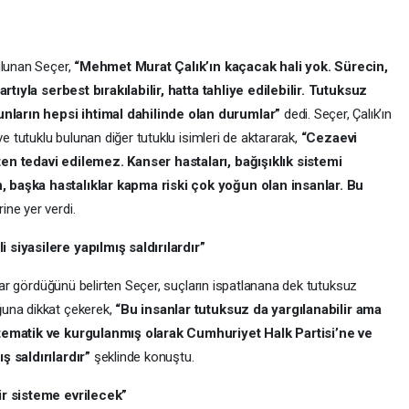
ulunan Seçer,
“Mehmet Murat Çalık’ın kaçacak hali yok. Sürecin,
artıyla serbest bırakılabilir, hatta tahliye edilebilir. Tutuksuz
ların hepsi ihtimal dahilinde olan durumlar”
dedi. Seçer, Çalık’ın
ve tutuklu bulunan diğer tutuklu isimleri de aktararak,
“Cezaevi
en tedavi edilemez. Kanser hastaları, bağışıklık sistemi
 başka hastalıklar kapma riski çok yoğun olan insanlar. Bu
ine yer verdi.
 siyasilere yapılmış saldırılardır”
arar gördüğünü belirten Seçer, suçların ispatlanana dek tutuksuz
ğuna dikkat çekerek,
“Bu insanlar tutuksuz da yargılanabilir ama
stematik ve kurgulanmış olarak Cumhuriyet Halk Partisi’ne ve
ş saldırılardır”
şeklinde konuştu.
ir sisteme evrilecek”