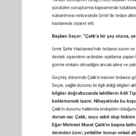
yürütülen soruşturma kapsamında tutuklanan, 
nüksetmesi neticesinde İzmir’de tedavi altı
hastanede ziyaret etti.
Başkan Seçer: “Çalık’a bir şey olursa, yet
İzmir Şehir Hastanesi’nde tedavisi süren ve c
destek ziyaretinin ardından açıklama yapan Ba
görme imkanı olmadığını ancak ailesi ve yakın
Geçmiş dönemde Çalık’ın kanser tedavisi g
Seçer, sağlık durumu ile ilgili aldığı bilgileri a
bilgiler doğrultusunda tahlillerin Adli 
beklememek lazım. Nihayetinde bu koşu
Çalık’ın durumu hakkında endişeleri olduğun
durum var. Çalık, suçu sabit olup hüküm
Eğer Mehmet Murat Çalık’ın başına talihs
derinden üzer; yetkililer bunun vebali alt