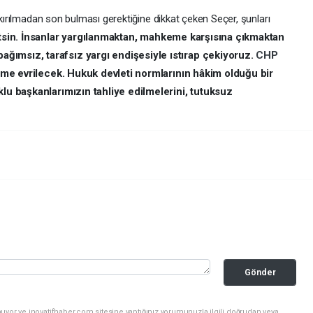
 kırılmadan son bulması gerektiğine dikkat çeken Seçer, şunları
tsin. İnsanlar yargılanmaktan, mahkeme karşısına çıkmaktan
ımsız, tarafsız yargı endişesiyle ıstırap çekiyoruz.
CHP
teme evrilecek. Hukuk devleti normlarının hâkim olduğu bir
klu başkanlarımızın tahliye edilmelerini, tutuksuz
Gönder
uyor ve inovatifhaber.com sitesine yaptığınız yorumunuzla ilgili doğrudan veya