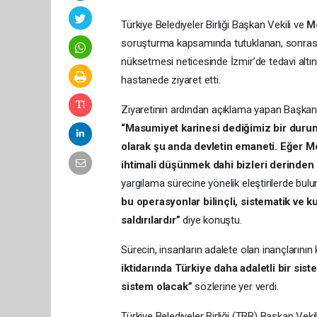
Türkiye Belediyeler Birliği Başkan Vekili ve
M
soruşturma kapsamında tutuklanan, sonrasında
nüksetmesi neticesinde İzmir’de tedavi altı
hastanede ziyaret etti.
Ziyaretinin ardından açıklama yapan Başkan 
“Masumiyet karinesi dediğimiz bir durum
olarak şu anda devletin emaneti. Eğer Me
ihtimali düşünmek dahi bizleri derinden ü
yargılama sürecine yönelik eleştirilerde bul
bu operasyonlar bilinçli, sistematik ve 
saldırılardır”
diye konuştu.
Sürecin, insanların adalete olan inançlarını
iktidarında Türkiye daha adaletli bir sis
sistem olacak”
sözlerine yer verdi.
Türkiye Belediyeler Birliği (TBB) Başkan Veki