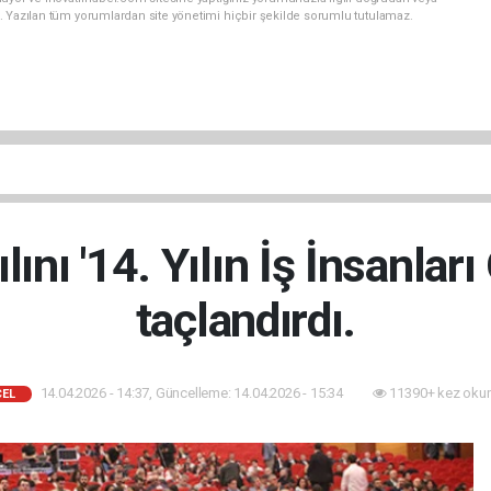
. Yazılan tüm yorumlardan site yönetimi hiçbir şekilde sorumlu tutulamaz.
nı '14. Yılın İş İnsanları 
taçlandırdı.
14.04.2026 - 14:37, Güncelleme: 14.04.2026 - 15:34
11390+ kez oku
EL