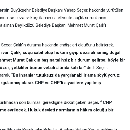
ersin
Büyükşehir Belediye Başkanı Vahap Seçer, hakkında yürütülen
 ise cezaevi koşullarının da etkisi ile sağlık sorunlarının
na alınan Beylikdüzü Belediye Başkanı Mehmet Murat Çalık’ı
Seçer, Çalık’ın durumu hakkında endişeleri olduğunu belirterek,
 var. Çalık, suçu sabit olup hüküm giyip ceza almamış, doğal
hmet Murat Çalık’ın başına talihsiz bir durum gelirse; böyle bir
zer; yetkililer bunun vebali altında kalırlar”
dedi. Seçer,
unarak,
“Bu insanlar tutuksuz da yargılanabilir ama söylüyoruz;
kurgulanmış olarak
CHP
ve CHP’li siyasilere yapılmış
n kırılmadan son bulması gerektiğine dikkat çeken Seçer,
“
CHP
teme evrilecek. Hukuk devleti normlarının hâkim olduğu bir
li ve
Mersin
Büyükşehir Belediye Başkanı Vahap Seçer, hakkında