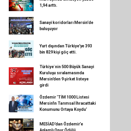
1,94 arttı.
Sanayi koridorları Mersin’de
buluşuyor
Yurt dışından Türkiye'ye 393
bin 829 kişi göç etti.
Türkiye`nin 500 Büyük Sanayi
Kuruluşu sıralamasında
Mersin'den 9 şirket listeye
girdi
Özdemir ‘TİM 1000 Listesi
Mersin'in Tarımsal İhracattaki
Konumunu Ortaya Koydu’
MESİAD’dan Özdemir’e
Anlamlı Onur Ödülü