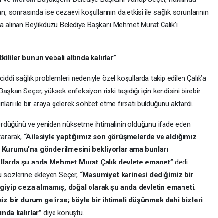
sonrasında ise cezaevi koşullarının da etkisi ile sağlık sorunlarının
na alınan Beylikdüzü Belediye Başkanı Mehmet Murat Çalık’ı
kililer bunun vebali altında kalırlar”
iddi sağlık problemleri nedeniyle özel koşullarda takip edilen Çalık’a
şkan Seçer, yüksek enfeksiyon riski taşıdığı için kendisini birebir
ları ile bir araya gelerek sohbet etme fırsatı bulduğunu aktardı.
ördüğünü ve yeniden nüksetme ihtimalinin olduğunu ifade eden
ktararak,
“Ailesiyle yaptığımız son görüşmelerde ve aldığımız
Tıp Kurumu’na gönderilmesini bekliyorlar ama bunları
llarda şu anda Mehmet Murat Çalık devlete emanet”
dedi.
u sözlerine ekleyen Seçer,
“Masumiyet karinesi dediğimiz bir
 giyip ceza almamış, doğal olarak şu anda devletin emaneti.
iz bir durum gelirse; böyle bir ihtimali düşünmek dahi bizleri
ında kalırlar”
diye konuştu.