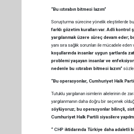
“Bu ıstırabın bitmesi lazım”
Soruşturma sürecine yönelik eleştirilerde b
farklı gözetim kuralları var. Adli kontrol ş
yargılanmak üzere süreç devam eder; bun
yanı sıra sağlık sorunları ile mücadele eden 
koşullarında insanlar uygun şartlarda zat
problemi yaşayan insanlar ve enfeksiyon,
nedenle bu ıstırabın bitmesi lazım”
sözler
“Bu operasyonlar, Cumhuriyet Halk Partili
Tutuklu yargılanan isimlerin ailelerinin de z
yargılanmanın daha doğru bir seçenek oldu
söylüyoruz; bu operasyonlar bilinçli, si
Cumhuriyet Halk Partili siyasilere yapılmı
“
CHP
iktidarında Türkiye daha adaletli b