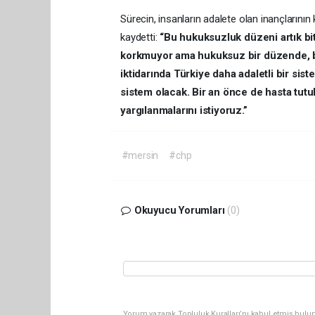
Sürecin, insanların adalete olan inançlarının
kaydetti:
“Bu hukuksuzluk düzeni artık bi
korkmuyor ama hukuksuz bir düzende, bağ
iktidarında Türkiye daha adaletli bir sis
sistem olacak. Bir an önce de hasta tutu
yargılanmalarını istiyoruz.”
#mersin
#chp
Okuyucu Yorumları
(0)
Yorum yazarak Topluluk Kuralları’nı kabul etmiş bulun