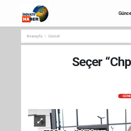
Günce
Anasayfa
Güncel
Seçer “Chp 
GÜNC