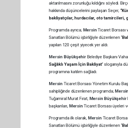
aktarılmasını zorunluğu kıldığını söyledi. Bi
hakkında düşüncelerini paylaşan Seçer,
“Küm
bakliyatçılar, hurdacılar, oto tamircileri,
Programda ayrıca;
Mersin
Ticaret Borsası
Sanatları Bölümü işbirliğiyle düzenlenen
‘Ba
yapılan 120 çeşit yiyecek yer aldı.
Mersin
Büyükşehir
Belediye Başkanı Vaha
Sağlıklı Yaşam İçin Bakliyat’
sloganıyla d
programına katılım sağladı.
Mersin
Ticaret Borsası Yönetim Kurulu Baş
sahipliğinde düzenlenen programda;
Mersi
Tuğamiral Murat Fırat,
Mersin
Büyükşehir
başkanları,
Mersin
Ticaret Borsası üyeleri 
Programda ilk olarak,
Mersin
Ticaret Borsa
Sanatları Bölümü işbirliğiyle düzenlenen
‘Ba