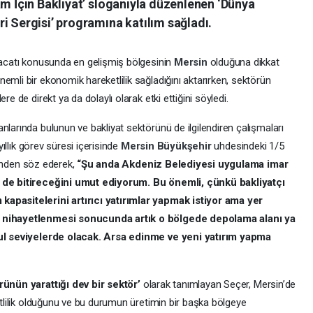
am İçin Bakliyat’ sloganıyla düzenlenen ‘Dünya
i Sergisi’ programına katılım sağladı.
hracatı konusunda en gelişmiş bölgesinin
Mersin
olduğuna dikkat
emli bir ekonomik hareketlilik sağladığını aktarırken, sektörün
re de direkt ya da dolaylı olarak etki ettiğini söyledi.
anlarında bulunun ve bakliyat sektörünü de ilgilendiren çalışmaları
yıllık görev süresi içerisinde
Mersin
Büyükşehir
uhdesindeki 1/5
erinden söz ederek,
“Şu anda Akdeniz Belediyesi uygulama imar
de de bitireceğini umut ediyorum. Bu önemli, çünkü bakliyatçı
kapasitelerini artırıcı yatırımlar yapmak istiyor ama yer
ın nihayetlenmesi sonucunda artık o bölgede depolama alanı ya
akul seviyelerde olacak. Arsa edinme ve yeni yatırım yapma
rünün yarattığı dev bir sektör’
olarak tanımlayan Seçer, Mersin’de
ketlilik olduğunu ve bu durumun üretimin bir başka bölgeye