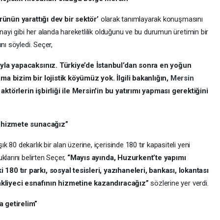
rünün yarattığı dev bir sektör’
olarak tanımlayarak konuşmasını
nayi gibi her alanda hareketlilik olduğunu ve bu durumun üretimin bir
nı söyledi. Seçer,
uyla yapacaksınız. Türkiye’de İstanbul’dan sonra en yoğun
ma bizim bir lojistik köyümüz yok. İlgili bakanlığın,
Mersin
aktörlerin işbirliği ile Mersin'in bu yatırımı yapması gerektiğini
da hizmete sunacağız”
ık 80 dekarlık bir alan üzerine, içerisinde 180 tır kapasiteli yeni
klarını belirten Seçer,
“Mayıs ayında, Huzurkent’te yapımı
80 tır parkı, sosyal tesisleri, yazıhaneleri, bankası, lokantası
nakliyeci esnafının hizmetine kazandıracağız”
sözlerine yer verdi.
a getirelim”