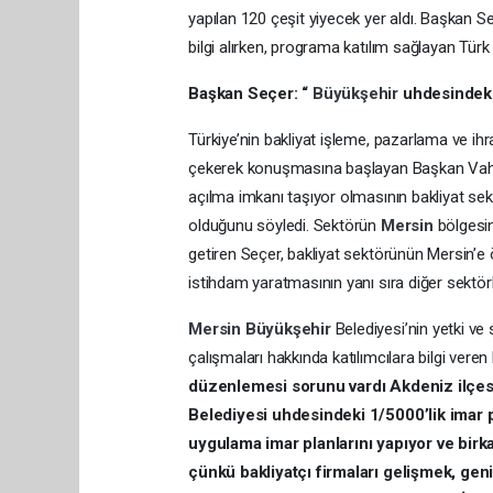
yapılan 120 çeşit yiyecek yer aldı. Başkan 
bilgi alırken, programa katılım sağlayan Tür
Başkan Seçer:
“
Büyükşehir
uhdesindeki 
Türkiye’nin bakliyat işleme, pazarlama ve i
çekerek konuşmasına başlayan Başkan Vahap Se
açılma imkanı taşıyor olmasının bakliyat sek
olduğunu söyledi. Sektörün
Mersin
bölgesin
getiren Seçer, bakliyat sektörünün Mersin’e ö
istihdam yaratmasının yanı sıra diğer sektörle
Mersin
Büyükşehir
Belediyesi’nin yetki ve
çalışmaları hakkında katılımcılara bilgi ver
düzenlemesi sorunu vardı Akdeniz ilçesin
Belediyesi uhdesindeki 1/5000’lik imar p
uygulama imar planlarını yapıyor ve birk
çünkü bakliyatçı firmaları gelişmek, geni