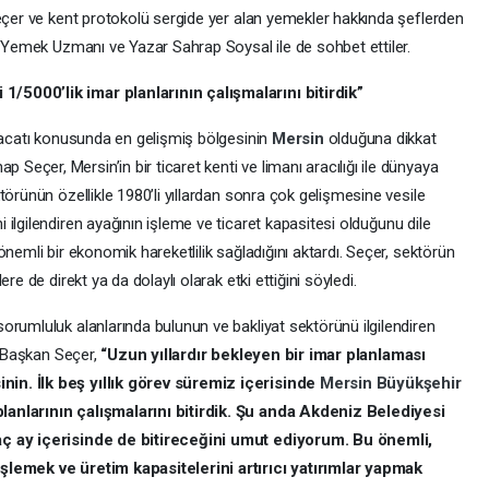
Seçer ve kent protokolü sergide yer alan yemekler hakkında şeflerden
k Yemek Uzmanı ve Yazar Sahrap Soysal ile de sohbet ettiler.
1/5000’lik imar planlarının çalışmalarını bitirdik”
hracatı konusunda en gelişmiş bölgesinin
Mersin
olduğuna dikkat
çer, Mersin’in bir ticaret kenti ve limanı aracılığı ile dünyaya
törünün özellikle 1980’li yıllardan sonra çok gelişmesine vesile
i ilgilendiren ayağının işleme ve ticaret kapasitesi olduğunu dile
nemli bir ekonomik hareketlilik sağladığını aktardı. Seçer, sektörün
re de direkt ya da dolaylı olarak etki ettiğini söyledi.
 sorumluluk alanlarında bulunun ve bakliyat sektörünü ilgilendiren
en Başkan Seçer,
“Uzun yıllardır bekleyen bir imar planlaması
in. İlk beş yıllık görev süremiz içerisinde
Mersin
Büyükşehir
lanlarının çalışmalarını bitirdik. Şu anda Akdeniz Belediyesi
aç ay içerisinde de bitireceğini umut ediyorum. Bu önemli,
şlemek ve üretim kapasitelerini artırıcı yatırımlar yapmak