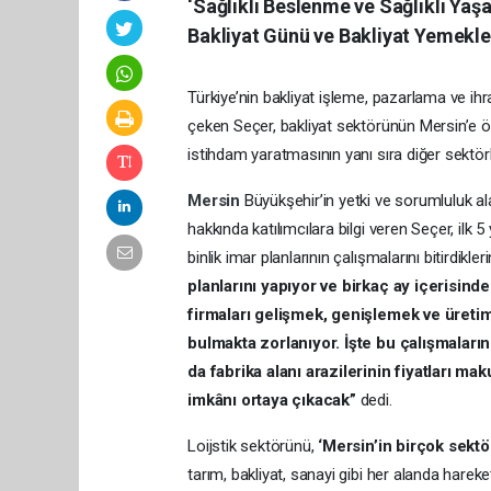
‘Sağlıklı Beslenme ve Sağlıklı Yaş
Bakliyat Günü ve Bakliyat Yemekler
Türkiye’nin bakliyat işleme, pazarlama ve i
çeken Seçer, bakliyat sektörünün Mersin’e ön
istihdam yaratmasının yanı sıra diğer sektörle
Mersin
Büyükşehir’in yetki ve sorumluluk al
hakkında katılımcılara bilgi veren Seçer, ilk 5 
binlik imar planlarının çalışmalarını bitirdikl
planlarını yapıyor ve birkaç ay içerisin
firmaları gelişmek, genişlemek ve üretim 
bulmakta zorlanıyor. İşte bu çalışmalar
da fabrika alanı arazilerinin fiyatları m
imkânı ortaya çıkacak”
dedi.
Loijstik sektörünü,
‘Mersin’in birçok sektö
tarım, bakliyat, sanayi gibi her alanda hare