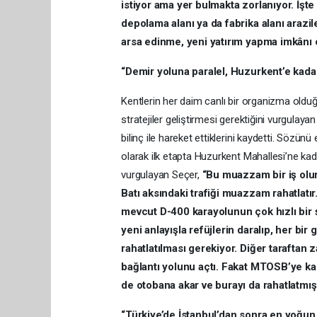
istiyor ama yer bulmakta zorlanıyor. İşt
depolama alanı ya da fabrika alanı arazil
arsa edinme, yeni yatırım yapma imkânı 
“Demir yoluna paralel, Huzurkent’e kada
Kentlerin her daim canlı bir organizma olduğ
stratejiler geliştirmesi gerektiğini vurgulay
bilinç ile hareket ettiklerini kaydetti. Sözü
olarak ilk etapta Huzurkent Mahallesi’ne kad
vurgulayan Seçer,
“Bu muazzam bir iş olur 
Batı aksındaki trafiği muazzam rahatlat
mevcut D-400 karayolunun çok hızlı bir ş
yeni anlayışla refüjlerin daralıp, her bir 
rahatlatılması gerekiyor. Diğer tarafta
bağlantı yolunu açtı. Fakat MTOSB’ye kad
de otobana akar ve burayı da rahatlatmış
“Türkiye’de İstanbul’dan sonra en yoğun 