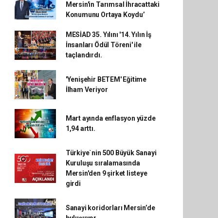
Mersin'in Tarımsal İhracattaki
Konumunu Ortaya Koydu’
MESİAD 35. Yılını '14. Yılın İş
İnsanları Ödül Töreni' ile
taçlandırdı.
'Yenişehir BETEM' Eğitime
İlham Veriyor
Mart ayında enflasyon yüzde
1,94 arttı.
Türkiye`nin 500 Büyük Sanayi
Kuruluşu sıralamasında
Mersin'den 9 şirket listeye
girdi
Sanayi koridorları Mersin’de