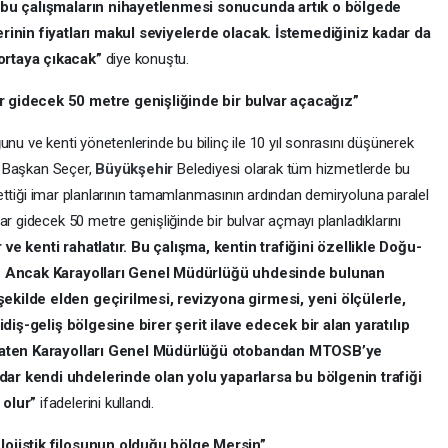
e bu çalışmaların nihayetlenmesi sonucunda artık o bölgede
erinin fiyatları makul seviyelerde olacak. İstemediğiniz kadar da
ortaya çıkacak”
diye konuştu.
r gidecek 50 metre genişliğinde bir bulvar açacağız”
unu ve kenti yönetenlerinde bu bilinç ile 10 yıl sonrasını düşünerek
an Başkan Seçer,
Büyükşehir
Belediyesi olarak tüm hizmetlerde bu
nü ettiği imar planlarının tamamlanmasının ardından demiryoluna paralel
ar gidecek 50 metre genişliğinde bir bulvar açmayı planladıklarını
ve kenti rahatlatır. Bu çalışma, kentin trafiğini özellikle Doğu-
ır. Ancak Karayolları Genel Müdürlüğü uhdesinde bulunan
ekilde elden geçirilmesi, revizyona girmesi, yeni ölçülerle,
gidiş-geliş bölgesine birer şerit ilave edecek bir alan yaratılıp
n zaten Karayolları Genel Müdürlüğü otobandan MTOSB’ye
ar kendi uhdelerinde olan yolu yaparlarsa bu bölgenin trafiği
 olur”
ifadelerini kullandı.
lojistik filosunun olduğu bölge Mersin”