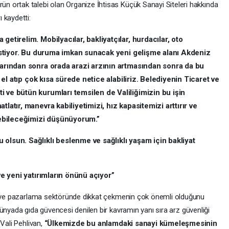
 ortak talebi olan Organize İhtisas Küçük Sanayi Siteleri hakkında
 kaydetti:
getirelim. Mobilyacılar, bakliyatçılar, hurdacılar, oto
k istiyor. Bu duruma imkan sunacak yeni gelişme alanı Akdeniz
larından sonra orada arazi arzının artmasından sonra da bu
e el atıp çok kısa sürede netice alabiliriz. Belediyenin Ticaret ve
 ve bütün kurumları temsilen de Valiliğimizin bu işin
latır, manevra kabiliyetimizi, hız kapasitemizi arttırır ve
ebileceğimizi düşünüyorum.”
 olsun. Sağlıklı beslenme ve sağlıklı yaşam için bakliyat
ve yeni yatırımların önünü açıyor”
im ve pazarlama sektöründe dikkat çekmenin çok önemli olduğunu
ünyada gıda güvencesi denilen bir kavramın yanı sıra arz güvenliği
 Vali Pehlivan,
“Ülkemizde bu anlamdaki sanayi kümeleşmesinin