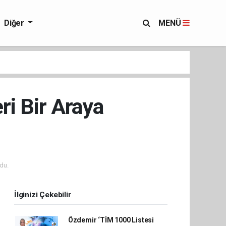
Diğer
MENÜ
i Bir Araya
du.
İlginizi Çekebilir
Özdemir ‘TİM 1000 Listesi