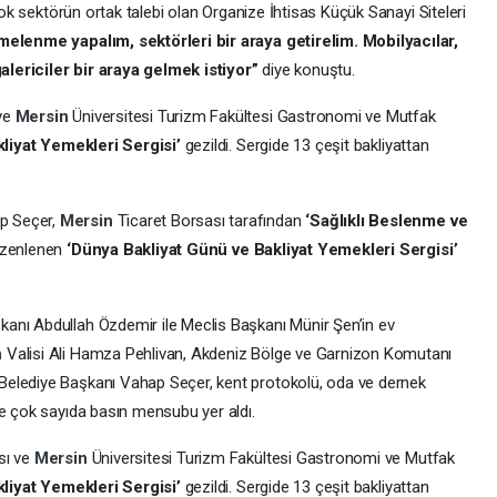
rçok sektörün ortak talebi olan Organize İhtisas Küçük Sanayi Siteleri
elenme yapalım, sektörleri bir araya getirelim. Mobilyacılar,
 galericiler bir araya gelmek istiyor”
diye konuştu.
 ve
Mersin
Üniversitesi Turizm Fakültesi Gastronomi ve Mutfak
kliyat Yemekleri Sergisi’
gezildi. Sergide 13 çeşit bakliyattan
p Seçer,
Mersin
Ticaret Borsası tarafından
‘Sağlıklı Beslenme ve
üzenlenen
‘Dünya Bakliyat Günü ve Bakliyat Yemekleri Sergisi’
kanı Abdullah Özdemir ile Meclis Başkanı Münir Şen’in ev
n
Valisi Ali Hamza Pehlivan, Akdeniz Bölge ve Garnizon Komutanı
Belediye Başkanı Vahap Seçer, kent protokolü, oda ve dernek
ve çok sayıda basın mensubu yer aldı.
sı ve
Mersin
Üniversitesi Turizm Fakültesi Gastronomi ve Mutfak
kliyat Yemekleri Sergisi’
gezildi. Sergide 13 çeşit bakliyattan