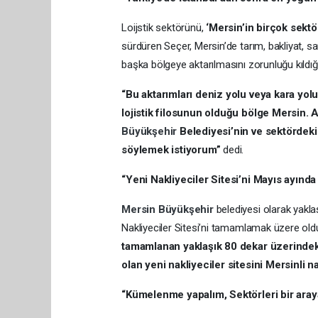
Loijstik sektörünü,
‘Mersin’in birçok sektö
sürdüren Seçer, Mersin’de tarım, bakliyat, sa
başka bölgeye aktarılmasını zorunluğu kıldığı
“Bu aktarımları deniz yolu veya kara yol
lojistik filosunun olduğu bölge Mersin. A
Büyükşehir
Belediyesi’nin ve sektördeki 
söylemek istiyorum”
dedi.
“Yeni Nakliyeciler Sitesi’ni Mayıs ayın
Mersin
Büyükşehir
belediyesi olarak yaklaş
Nakliyeciler Sitesi’ni tamamlamak üzere oldu
tamamlanan yaklaşık 80 dekar üzerindeki 1
olan yeni nakliyeciler sitesini Mersinli 
“Kümelenme yapalım, Sektörleri bir aray