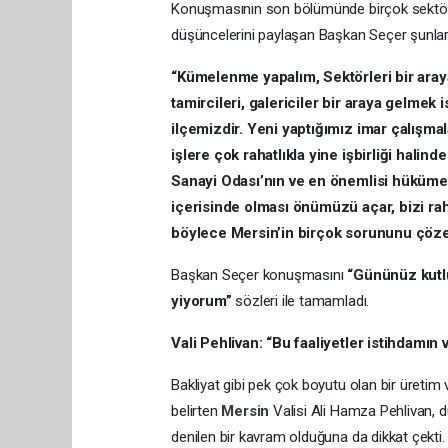
Konuşmasının son bölümünde birçok sektörün
düşüncelerini paylaşan Başkan Seçer şunları
“Kümelenme yapalım, Sektörleri bir araya 
tamircileri, galericiler bir araya gelme
ilçemizdir. Yeni yaptığımız imar çalışma
işlere çok rahatlıkla yine işbirliği halind
Sanayi Odası’nın ve en önemlisi hükümeti
içerisinde olması önümüzü açar, bizi rahat
böylece Mersin’in birçok sorununu çöz
Başkan Seçer konuşmasını
“Gününüz kutlu
yiyorum”
sözleri ile tamamladı.
Vali Pehlivan: “Bu faaliyetler istihdamın 
Bakliyat gibi pek çok boyutu olan bir üret
belirten
Mersin
Valisi Ali Hamza Pehlivan, d
denilen bir kavram olduğuna da dikkat çekti.