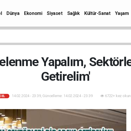
l
Dünya
Ekonomi
Siyaset
Sağlık
Kültür-Sanat
Yaşam
elenme Yapalım, Sektörler
Getirelim'
14.02.2024 - 23:39, Güncelleme: 14.02.2024 - 23:39
6722+ kez okun
CEL