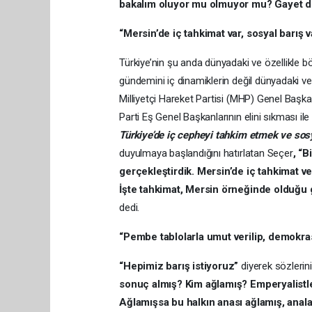
bakalım oluyor mu olmuyor mu? Gayet d
“Mersin’de iç tahkimat var, sosyal barış v
Türkiye’nin şu anda dünyadaki ve özellikle b
gündemini iç dinamiklerin değil dünyadaki ve b
Milliyetçi Hareket Partisi (MHP) Genel Başk
Parti Eş Genel Başkanlarının elini sıkması ile
Türkiye’de iç cepheyi tahkim etmek ve so
duyulmaya başlandığını hatırlatan Seçer
, “B
gerçekleştirdik. Mersin’de iç tahkimat ve 
İşte tahkimat, Mersin örneğinde olduğu 
dedi.
“Pembe tablolarla umut verilip, demokrasi
“Hepimiz barış istiyoruz”
diyerek sözlerin
sonuç almış? Kim ağlamış? Emperyalistle
Ağlamışsa bu halkın anası ağlamış, anal