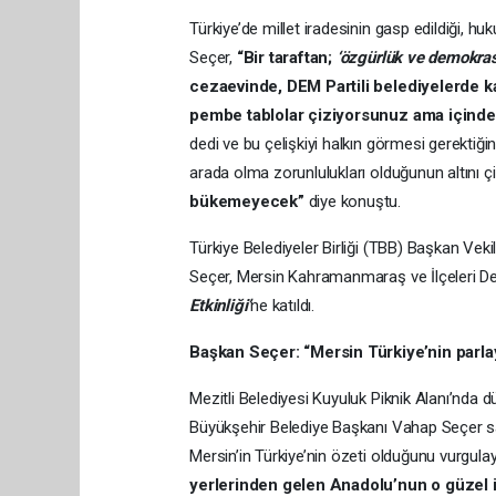
Türkiye’de millet iradesinin gasp edildiği, 
Seçer,
“Bir taraftan;
‘özgürlük ve demokras
cezaevinde, DEM Partili belediyelerde ka
pembe tablolar çiziyorsunuz ama içinde
dedi ve bu çelişkiyi halkın görmesi gerektiğini
arada olma zorunlulukları olduğunun altını 
bükemeyecek”
diye konuştu.
Türkiye Belediyeler Birliği (TBB) Başkan Vek
Seçer, Mersin Kahramanmaraş ve İlçeleri D
Etkinliği’
ne katıldı.
Başkan Seçer: “Mersin Türkiye’nin parla
Mezitli Belediyesi Kuyuluk Piknik Alanı’nda
Büyükşehir Belediye Başkanı Vahap Seçer sah
Mersin’in Türkiye’nin özeti olduğunu vurgula
yerlerinden gelen Anadolu’nun o güzel in