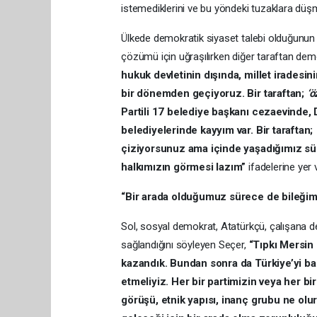
istemediklerini ve bu yöndeki tuzaklara düş
Ülkede demokratik siyaset talebi olduğunun al
çözümü için uğraşılırken diğer taraftan demok
hukuk devletinin dışında, millet iradesi
bir dönemden geçiyoruz. Bir taraftan;
‘ö
Partili 17 belediye başkanı cezaevinde,
belediyelerinde kayyım var. Bir taraftan;
çiziyorsunuz ama içinde yaşadığımız sür
halkımızın görmesi lazım”
ifadelerine yer v
“Bir arada olduğumuz sürece de bileği
Sol, sosyal demokrat, Atatürkçü, çalışana des
sağlandığını söyleyen Seçer,
“Tıpkı Mersin
kazandık. Bundan sonra da Türkiye’yi ba
etmeliyiz. Her bir partimizin veya her birim
görüşü, etnik yapısı, inanç grubu ne olu