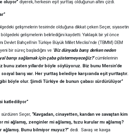
e oluyor”
diyerek, herkesin eşit yurttaş olduğunun altını çizdi.
ar”
ölgedeki gelişmelerin tesirinde olduğuna dikkat çeken Seçer, siyasetin
ölgedeki gelişmelerin belirlediğini kaydetti. Yaklaşık bir yıl önce
anı Devlet Bahçeli’nin Türkiye Büyük Millet Meclisi’nde (TBMM) DEM
 yeni bir süreç başladığını ve
‘Biz dünyada barış derken neden
syal barışı sağlamak için çaba göstermeyeceğiz?’
cümlelerinin
iz bunu zaten yıllardır böyle söylüyoruz. Biz bunu Mersin’de
sosyal barış var. Her yurttaş belediye karşısında eşit yurttaştır.
gibi böyle olur. Şimdi Türkiye de bunun çabası sürdürülüyor”
 katlediliyor”
i sürdüren Seçer,
“Kavgadan, cinayetten, kandan ve savaştan kim
r mi ağlamış, zenginler mi ağlamış, tuzu kurular mı ağlamış?
ar ağlamış. Bunu bilmiyor muyuz?”
dedi. Savaş ve kavga