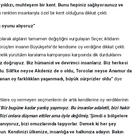
n yıldızı, muhteşem bir kent. Bunu hepiniz sağlıyorsunuz ve
 renkten insanlarıyla özel bir kent olduğuna dikkat çekti.
n oyunu alıyoruz”
larak algıların tamamen değiştiğini vurgulayan Seçer, iktidarın
örüşten insanın Büyükşehir’de kendisine oy verdiğine dikkat çekti.
nelik yürütülen karalama kampanyası karşısında dik durduklarını
iz doğruyuz. Biz hümanist ve devrimci insanlarız. Biz herkesi
du. Silifke neyse Akdeniz de o oldu, Toroslar neyse Anamur da
anan oy farklılıkları yaşanmadı, büyük sürprizler oldu”
diye
lere oy vermeyen seçmenlerin de artık kendilerine oy verdiklerinin
‘Biz bugüne kadar yanlış yapmışız. Bu insanlar adaletli, bizi hakir
 Bizi onlara düşman ettiler ama öyle değilmiş.’
Şimdi o bölgelere
lanıyoruz, bizi omuzlarında taşıyorlar. Demek ki her şey
sun. Kendinizi ülkenize, insanlığa ve halkınıza adayın. Bakın