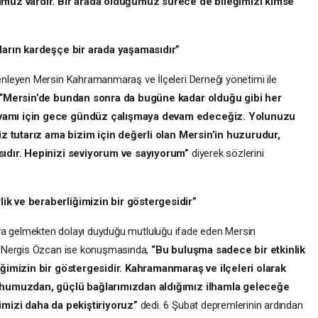
umuz vardır. Bir arada olduğumuz sürece de bileğimizi kimse
ların kardeşçe bir arada yaşamasıdır”
nleyen Mersin Kahramanmaraş ve İlçeleri Derneği yönetimi ile
“Mersin’de bundan sonra da bugüne kadar olduğu gibi her
vamı için gece gündüz çalışmaya devam edeceğiz. Yolunuzu
iz tutarız ama bizim için değerli olan Mersin’in huzurudur,
sıdır. Hepinizi seviyorum ve sayıyorum”
diyerek sözlerini
k ve beraberliğimizin bir göstergesidir”
 araya gelmekten dolayı duyduğu mutluluğu ifade eden Mersin
ı Nergis Özcan ise konuşmasında,
“Bu buluşma sadece bir etkinlik
iğimizin bir göstergesidir. Kahramanmaraş ve ilçeleri olarak
ruhumuzdan, güçlü bağlarımızdan aldığımız ilhamla geleceğe
imizi daha da pekiştiriyoruz”
dedi. 6 Şubat depremlerinin ardından