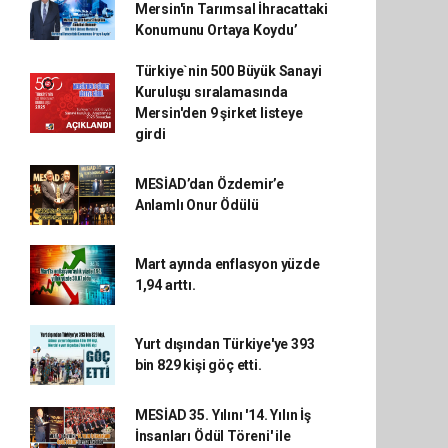
Mersin'in Tarımsal İhracattaki
Konumunu Ortaya Koydu’
Türkiye`nin 500 Büyük Sanayi
Kuruluşu sıralamasında
Mersin'den 9 şirket listeye
girdi
MESİAD’dan Özdemir’e
Anlamlı Onur Ödülü
Mart ayında enflasyon yüzde
1,94 arttı.
Yurt dışından Türkiye'ye 393
bin 829 kişi göç etti.
MESİAD 35. Yılını '14. Yılın İş
İnsanları Ödül Töreni' ile