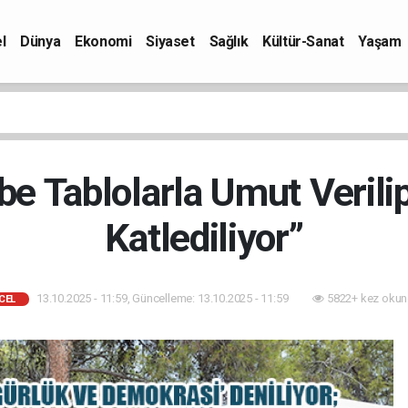
l
Dünya
Ekonomi
Siyaset
Sağlık
Kültür-Sanat
Yaşam
e Tablolarla Umut Verili
Katlediliyor”
13.10.2025 - 11:59, Güncelleme: 13.10.2025 - 11:59
5822+ kez okun
CEL