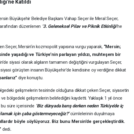
iği’ne Katıldı
 Mersin Büyükşehir Belediye Başkanı Vahap Seçer ile Meral Seçer,
tarafından düzenlenen
‘3. Geleneksel Pilav ve Piknik Etkinliği’
ne
irten Seçer, Mersin’in kozmopolit yapısına vurgu yaparak,
“Mersin;
isinde yaşadığı ve Türkiye’nin parlayan yıldızı, muhteşem bir
’de siyasi olarak algıların tamamen değiştiğini vurgulayan Seçer,
r siyasi görüşten insanın Büyükşehir’de kendisine oy verdiğine dikkat
sanlarız”
diye konuştu.
ölgedeki gelişmelerin tesirinde olduğuna dikkat çeken Seçer, siyasetin
e bölgedeki gelişmelerin belirlediğini kaydetti. Yaklaşık 1 yıl önce
 bu süre içerisinde
‘Biz dünyada barış derken neden Türkiye’de iç
ğlamak için çaba göstermeyeceğiz?’
cümlelerinin duyulmaya
llardır böyle söylüyoruz. Biz bunu Mersin’de gerçekleştirdik.
r”
dedi
.