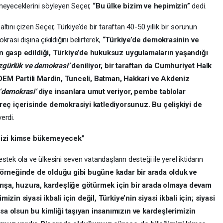
meyeceklerini söyleyen Seçer,
“Bu ülke bizim ve hepimizin”
dedi.
tını çizen Seçer, Türkiye’de bir taraftan 40-50 yıllık bir sorunun
rasi dışına çıkıldığını belirterek,
“Türkiye’de demokrasinin ve
nin gasp edildiği, Türkiye’de hukuksuz uygulamaların yaşandığı
zgürlük ve demokrasi’
deniliyor, bir taraftan da Cumhuriyet Halk
 DEM Partili Mardin, Tunceli, Batman, Hakkari ve Akdeniz
‘demokrasi’
diye insanlara umut veriyor, pembe tablolar
eç içerisinde demokrasiyi katlediyorsunuz. Bu çelişkiyi de
erdi.
mizi kimse bükemeyecek”
tek ola ve ülkesini seven vatandaşların desteği ile yerel iktidarın
 örneğinde de olduğu gibi bugüne kadar bir arada olduk ve
rışa, huzura, kardeşliğe götürmek için bir arada olmaya devam
izin siyasi ikbali için değil, Türkiye’nin siyasi ikbali için; siyasi
rsa olsun bu kimliği taşıyan insanımızın ve kardeşlerimizin