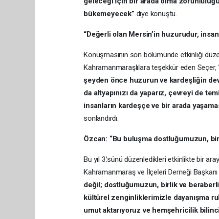
geleceği için bir arada olma zorunluluğ
bükemeyecek”
diye konuştu.
“Değerli olan Mersin’in huzurudur, insan
Konuşmasının son bölümünde etkinliği düze
Kahramanmaraşlılara teşekkür eden Seçer,
şeyden önce huzurun ve kardeşliğin de
da altyapınızı da yaparız, çevreyi de tem
insanların kardeşçe ve bir arada yaşama
sonlandırdı.
Özcan: “Bu buluşma dostluğumuzun, birli
Bu yıl 3.’sünü düzenledikleri etkinlikte bir
Kahramanmaraş ve İlçeleri Derneği Başkan
değil; dostluğumuzun, birlik ve beraberl
kültürel zenginliklerimizle dayanışma 
umut aktarıyoruz ve hemşehricilik bilinc