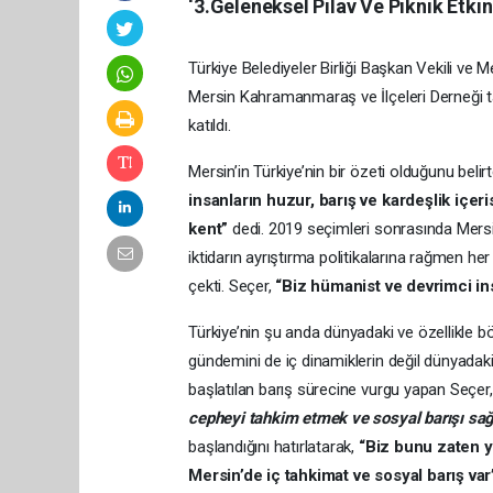
‘3.Geleneksel Pilav Ve Piknik Etkinl
Türkiye Belediyeler Birliği Başkan Vekili ve
Mersin Kahramanmaraş ve İlçeleri Derneği 
katıldı.
Mersin’in Türkiye’nin bir özeti olduğunu bel
insanların huzur, barış ve kardeşlik içer
kent”
dedi. 2019 seçimleri sonrasında Mersin
iktidarın ayrıştırma politikalarına rağmen he
çekti. Seçer,
“Biz hümanist ve devrimci in
Türkiye’nin şu anda dünyadaki ve özellikle b
gündemini de iç dinamiklerin değil dünyadaki v
başlatılan barış sürecine vurgu yapan Seçer,
cepheyi tahkim etmek ve sosyal barışı sa
başlandığını hatırlatarak,
“Biz bunu zaten yı
Mersin’de iç tahkimat ve sosyal barış va