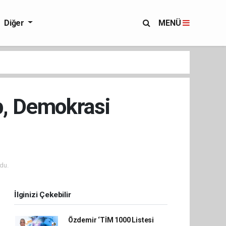
Diğer
MENÜ
p, Demokrasi
du.
İlginizi Çekebilir
Özdemir ‘TİM 1000 Listesi