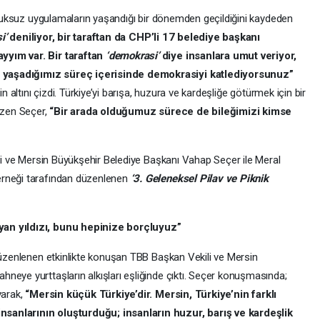
hukuksuz uygulamaların yaşandığı bir dönemden geçildiğini kaydeden
i’
deniliyor, bir taraftan da CHP’li 17 belediye başkanı
yyım var. Bir taraftan
‘demokrasi’
diye insanlara umut veriyor,
 yaşadığımız süreç içerisinde demokrasiyi katlediyorsunuz”
n altını çizdi. Türkiye’yi barışa, huzura ve kardeşliğe götürmek için bir
çizen Seçer,
“Bir arada olduğumuz sürece de bileğimizi kimse
ili ve Mersin Büyükşehir Belediye Başkanı Vahap Seçer ile Meral
erneği tarafından düzenlenen
‘3. Geleneksel Pilav ve Piknik
yan yıldızı, bunu hepinize borçluyuz”
 düzenlenen etkinlikte konuşan TBB Başkan Vekili ve Mersin
neye yurttaşların alkışları eşliğinde çıktı. Seçer konuşmasında;
yarak,
“Mersin küçük Türkiye’dir. Mersin, Türkiye’nin farklı
sanlarının oluşturduğu; insanların huzur, barış ve kardeşlik