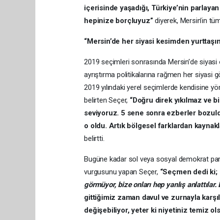
içerisinde yaşadığı, Türkiye’nin parlaya
hepinize borçluyuz”
diyerek, Mersin’in tüm
“Mersin’de her siyasi kesimden yurttaşı
2019 seçimleri sonrasında Mersin’de siyasi o
ayrıştırma politikalarına rağmen her siyasi g
2019 yılındaki yerel seçimlerde kendisine yö
belirten Seçer,
“Doğru direk yıkılmaz ve b
seviyoruz. 5 sene sonra ezberler bozul
o oldu. Artık bölgesel farklardan kaynakl
belirtti.
Bugüne kadar sol veya sosyal demokrat parti
vurgusunu yapan Seçer,
“Seçmen dedi ki;
görmüyor, bize onları hep yanlış anlattılar.
gittiğimiz zaman davul ve zurnayla karşı
değişebiliyor, yeter ki niyetiniz temiz ol